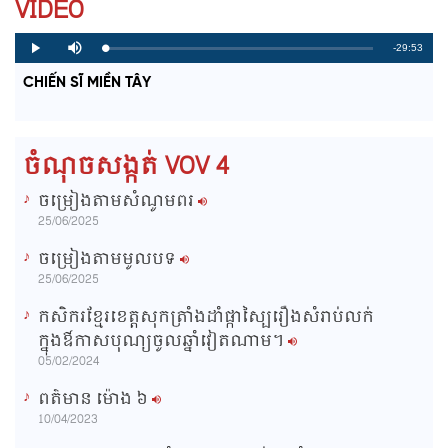
VIDEO
R
-29:53
L
P
P
M
o
r
l
u
a
o
a
t
e
CHIẾN SĨ MIỀN TÂY
d
g
y
e
e
r
d
e
m
:
s
0
s
%
:
a
0
ចំណុចសង្កត់ VOV 4
%
i
ចម្រៀងតាមសំណូមពរ
n
25/06/2025
i
ចម្រៀងតាមមូលបទ
n
25/06/2025
g
កសិករខ្មែរខេត្តសុកត្រាំងដាំផ្កាស្បៃរឿងសំរាប់លក់
T
ក្នុងឳកាសបុណ្យចូលឆ្នាំវៀតណាម។
i
05/02/2024
m
ពត៌មាន ម៉ោង​ ៦
e
10/04/2023