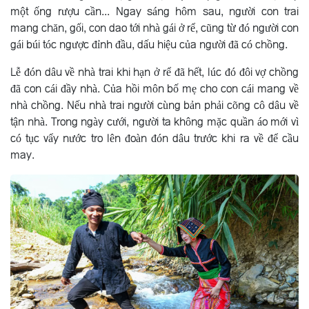
một ống rượu cần... Ngay sáng hôm sau, người con trai
mang chăn, gối, con dao tới nhà gái ở rể, cũng từ đó người con
gái búi tóc ngược đỉnh đầu, dấu hiệu của người đã có chồng.
Lễ đón dâu về nhà trai khi hạn ở rể đã hết, lúc đó đôi vợ chồng
đã con cái đầy nhà. Của hồi môn bố mẹ cho con cái mang về
nhà chồng. Nếu nhà trai người cùng bản phải cõng cô dâu về
tận nhà. Trong ngày cưới, người ta không mặc quần áo mới vì
có tục vẩy nước tro lên đoàn đón dâu trước khi ra về để cầu
may.