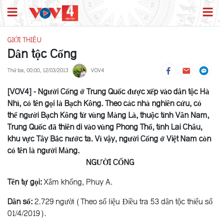
GIỚI THIỆU
Dân tộc Cống
Thứ ba, 00:00, 12/03/2013
VOV4
[VOV4] - Người Cống ở Trung Quốc được xếp vào dân tộc Hà
Nhì, có tên gọi là Bạch Kông. Theo các nhà nghiên cứu, có
thể người Bạch Kông từ vùng Màng Là, thuộc tỉnh Vân Nam,
Trung Quốc đã thiên di vào vùng Phong Thổ, tỉnh Lai Châu,
khu vực Tây Bắc nước ta. Vì vậy, người Cống ở Việt Nam còn
có tên là người Màng.
NGƯỜI CỐNG
Tên tự gọi:
Xắm khống, Phuy A.
Dân số:
2.729 người (Theo số liệu Điều tra 53 dân tộc thiểu số
01/4/2019).