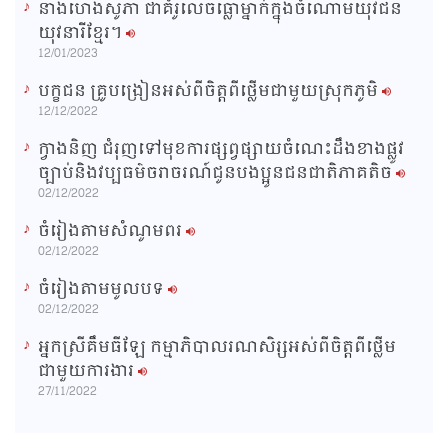
នាងហេងសូភា ជាគំរូលេចធ្លោម្នាក់ក្នុងចំណោមយុវជន
យុវនារីខ្មែរ។
12/01/2023
បក្ខជន គ្រូបង្រៀនអស់ពីចិត្តពីថ្លើមជាមួយស្រុកភូមិ
12/12/2022
ក្វាងនិញ ជំរុញទៅមុខការផ្សព្វផ្សាយចំណេះដឹងខាងផ្លូវ
ច្បាប់និងវប្បធម៌ចរាចរណ៍ជូនបងប្អូនជនជាតិភាគតិច
02/12/2022
ចំរៀងតាមសំណូមពរ
02/12/2022
ចំរៀងតាមមូលបទ
02/12/2022
អ្នកស្រីគឹមធីឡែ កម្មាភិបាលរណសិរ្សអស់ពីចិត្តពីថ្លើម
ជាមួយការងារ
27/11/2022