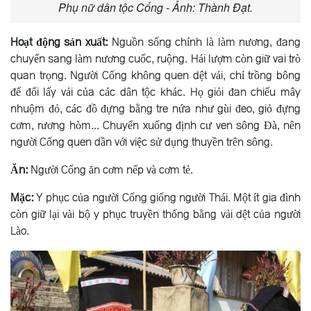
Phụ nữ dân tộc Cống - Ảnh: Thành Đạt.
Hoạt động sản xuất:
Nguồn sống chính là làm nương, đang
chuyển sang làm nương cuốc, ruộng. Hái lượm còn giữ vai trò
quan trọng. Người Cống không quen dệt vải, chỉ trồng bông
để đổi lấy vải của các dân tộc khác. Họ giỏi đan chiếu mây
nhuộm đỏ, các đồ đựng bằng tre nứa như gùi đeo, giỏ đựng
cơm, rương hòm... Chuyển xuống định cư ven sông Ðà, nên
người Cống quen dần với việc sử dụng thuyền trên sông.
Ăn:
Người Cống ăn cơm nếp và cơm tẻ.
Mặc:
Y phục của người Cống giống người Thái. Một ít gia đình
còn giữ lại vài bộ y phục truyền thống bằng vải dệt của người
Lào.