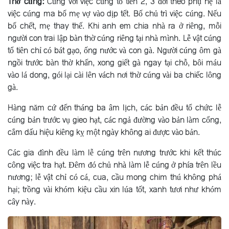
Thờ cúng:
Cùng với việc cúng tổ tiên 2, 3 đời theo phụ hệ là
việc cúng ma bố mẹ vợ vào dịp tết. Bố chủ trì việc cúng. Nếu
bố chết, mẹ thay thế. Khi anh em chia nhà ra ở riêng, mỗi
người con trai lập bàn thờ cúng riêng tại nhà mình. Lễ vật cúng
tổ tiên chỉ có bát gạo, ống nước và con gà. Người cúng ôm gà
ngồi trước bàn thờ khấn, xong giết gà ngay tại chỗ, bôi máu
vào lá dong, gói lại cài lên vách nơi thờ cúng vài ba chiếc lông
gà.
Hàng năm cứ đến tháng ba âm lịch, các bản đều tổ chức lễ
cúng bản trước vụ gieo hạt, các ngả đường vào bản làm cổng,
cắm dấu hiệu kiêng kỵ một ngày không ai được vào bản.
Các gia đình đều làm lễ cúng trên nương trước khi kết thúc
công việc tra hạt. Ðêm đó chủ nhà làm lễ cúng ở phía trên lều
nương; lễ vật chỉ có cá, cua, cầu mong chim thú không phá
hại; trồng vài khóm kiệu cầu xin lúa tốt, xanh tươi như khóm
cây này.