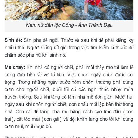
Nam nữ dân tộc Cống - Ảnh Thành Đạt.
Sinh đẻ:
Sản phụ đẻ ngồi. Trước và sau khi đẻ phải kiêng kỵ
nhiều thứ. Người Cống rất giỏi trong việc tìm kiếm lá thuốc để
chăm sóc phụ nữ khi sinh nở.
Ma chay:
Khi nhà có người chết, phải mời thầy mo tới làm lễ
cúng đưa hồn về với tổ tiên. Việc chọn ngày chôn được coi
trọng. Trong những ngày trước hôm chôn, thường phải cúng
cơm cho người chết, buổi tối có các nghi thức nhảy múa
truyền thống. Sau khi táng có làm nhà mồ đơn giản. Mười hai
ngày sau khi chôn người chết, con cháu mới lập bàn thờ trong
nhà. Con cái để tang cha mẹ bằng cách cạo trọc đầu (con
trai), cắt tóc mai (con gái) và đội khăn tang cho tới khi cúng
cơm mới, mới được bỏ.