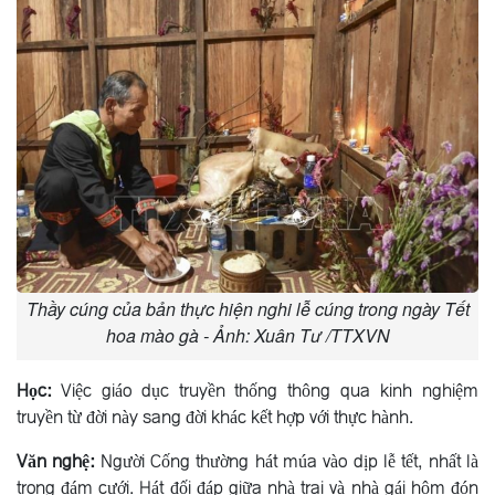
Thầy cúng của bản thực hiện nghi lễ cúng trong ngày Tết
hoa mào gà - Ảnh: Xuân Tư /TTXVN
Học:
Việc giáo dục truyền thống thông qua kinh nghiệm
truyền từ đời này sang đời khác kết hợp với thực hành.
Văn nghệ:
Người Cống thường hát múa vào dịp lễ tết, nhất là
trong đám cưới. Hát đối đáp giữa nhà trai và nhà gái hôm đón