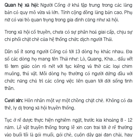
Quan hệ xã hội:
Người Cống ở khá tập trung trong các làng
bản có quy mô vừa và lớn. Tính cộng đồng làng bản cao. Phụ
nữ có vai trò quan trọng trong gia đình cũng như xã hội.
Trong xã hội cổ truyền, chưa có sự phân hoá giai cấp, chịu sự
chi phối chặt chẽ của hệ thống chức dịch người Thái.
Dân số ít song người Cống có tới 13 dòng họ khác nhau. Ða
số các dòng họ mang tên Thái như: Lò, Quang, Kha... dấu vết
tô tem giáo còn rõ nét với tục kiêng và thờ các loại chim
muông, thú vật. Mỗi dòng họ thường có người đứng đầu với
chức năng chủ trì các công việc liên quan tới đời sống tinh
thần.
Cưới xin:
Hôn nhân một vợ một chồng chặt chẽ. Không có đa
thê, ly dị trong xã hội truyền thống.
Tục ở rể được thực hiện nghiêm ngặt, trước kia khoảng 8 - 12
năm. Lễ vật truyền thống trong lễ xin con trai tới ở rể thường
vào buổi tối là gói muối, gói chè, cuộn dây gai đan chài, hay