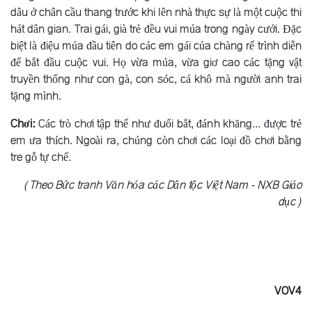
dâu ở chân cầu thang trước khi lên nhà thực sự là một cuộc thi
hát dân gian. Trai gái, già trẻ đều vui múa trong ngày cưới. Ðặc
biệt là điệu múa đầu tiên do các em gái của chàng rể trình diễn
để bắt đầu cuộc vui. Họ vừa múa, vừa giơ cao các tặng vật
truyền thống như con gà, con sóc, cá khô mà người anh trai
tặng mình.
Chơi:
Các trò chơi tập thể như đuổi bắt, đánh khăng... được trẻ
em ưa thích. Ngoài ra, chúng còn chơi các loại đồ chơi bằng
tre gỗ tự chế.
(Theo Bức tranh Văn hóa các Dân tộc Việt Nam - NXB Giáo
dục)
VOV4