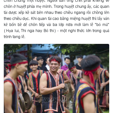
chôn chung một huyệt. Người đàn ông chết phải khiêng về
chôn ở huyệt phía mẹ mình. Trong huyệt chung ấy, các quan
tài được xếp kề sát bên nhau theo chiều ngang rồi chồng lên
theo chiều dọc. Khi quan tài cao bằng miệng huyệt thì lấy ván
kê bốn bề để chôn tiếp vài ba lớp nữa mới làm lễ "bỏ mả"
(Họa lui, Thi nga hay Bó thi) - một nghi thức lớn trong quá
trình tang lễ.