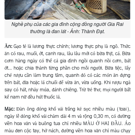
Nghề phụ của các gia đình cộng đồng người Gia Rai
thường là đan lát - Ảnh: Thành Đạt.
Ăn:
Gạo tẻ là lương thực chính; lương thực phụ là ngô. Thức
ăn có rau, muối, ớt, canh rau, lâu lâu mới có bữa thịt, cá. Bữa
cơm hàng ngày có thể cả gia đình ngồi quanh nồi cơm, bát
ớt... hoặc chia thành từng phần cho mỗi người. Bữa tiệc, lấy
ché rượu cần làm trung tâm, quanh đó có các món ăn đựng
trên bát, đĩa hoặc lá chuối để vừa ăn, vừa uống. Khi rượu ngà
say có hát, nhảy múa, đánh chiêng. Trừ trẻ thơ, mọi người bất
kể nam nữ đều hút thuốc lá.
Mặc:
Ðàn ông đóng khố vải trắng kẻ sọc nhiều màu (toai),
ngày lễ đóng khố vải chàm dài 4 m và rộng 0,30 m, có đường
viền hoa văn và buông tua chỉ nhiều MÀU Ở HAI ÐẦU. Áo
màu đen cộc tay, hở nách, đường viền hoa văn chỉ màu chạy