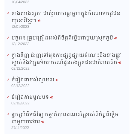
10/04/2023
នាងហេងសូភា ជាគំរូលេចធ្លោម្នាក់ក្នុងចំណោមយុវជន
យុវនារីខ្មែរ។
12/01/2023
បក្ខជន គ្រូបង្រៀនអស់ពីចិត្តពីថ្លើមជាមួយស្រុកភូមិ
12/12/2022
ក្វាងនិញ ជំរុញទៅមុខការផ្សព្វផ្សាយចំណេះដឹងខាងផ្លូវ
ច្បាប់និងវប្បធម៌ចរាចរណ៍ជូនបងប្អូនជនជាតិភាគតិច
02/12/2022
ចំរៀងតាមសំណូមពរ
02/12/2022
ចំរៀងតាមមូលបទ
02/12/2022
អ្នកស្រីគឹមធីឡែ កម្មាភិបាលរណសិរ្សអស់ពីចិត្តពីថ្លើម
ជាមួយការងារ
27/11/2022