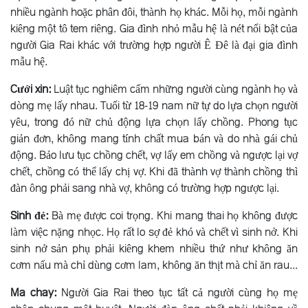
nhiều ngành hoặc phân đôi, thành họ khác. Mỗi họ, mỗi ngành
kiêng một tô tem riêng. Gia đình nhỏ mẫu hệ là nét nổi bật của
người Gia Rai khác với trường hợp người Ê Ðê là đại gia đình
mẫu hệ.
Cưới xin:
Luật tục nghiêm cấm những người cùng ngành họ và
dòng mẹ lấy nhau. Tuổi từ 18-19 nam nữ tự do lựa chọn người
yêu, trong đó nữ chủ động lựa chọn lấy chồng. Phong tục
giản đơn, không mang tính chất mua bán và do nhà gái chủ
động. Bảo lưu tục chồng chết, vợ lấy em chồng và ngược lại vợ
chết, chồng có thể lấy chị vợ. Khi đã thành vợ thành chồng thì
đàn ông phải sang nhà vợ, không có trường hợp ngược lại.
Sinh đẻ:
Bà mẹ được coi trọng. Khi mang thai họ không được
làm việc nặng nhọc. Họ rất lo sợ đẻ khó và chết vì sinh nở. Khi
sinh nở sản phụ phải kiêng khem nhiều thứ như không ăn
cơm nấu mà chỉ dùng cơm lam, không ăn thịt mà chỉ ăn rau...
Ma chay:
Người Gia Rai theo tục tất cả người cùng họ mẹ