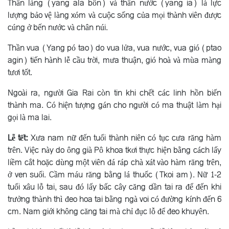
Thần làng (yang ala bôn) và thần nước (yang ia) là lực
lượng bảo vệ làng xóm và cuộc sống của mọi thành viên được
cúng ở bến nước và chân núi.
Thần vua (Yang pó tao) do vua lửa, vua nước, vua gió (ptao
agin) tiến hành lễ cầu trời, mưa thuận, gió hoà và mùa màng
tươi tốt.
Ngoài ra, người Gia Rai còn tin khi chết các linh hồn biến
thành ma. Có hiện tượng gán cho người có ma thuật làm hại
gọi là ma lai.
Lễ tết:
Xưa nam nữ đến tuổi thành niên có tục cưa răng hàm
trên. Việc này do ông già Pô khoa tkơi thực hiện bằng cách lấy
liềm cắt hoặc dùng một viên đá ráp chà xát vào hàm răng trên,
ở ven suối. Cầm máu răng bằng lá thuốc (Tkoi am). Nữ 1-2
tuổi xâu lỗ tai, sau đó lấy bấc cây căng dần tai ra để đến khi
trưởng thành thì đeo hoa tai bằng ngà voi có đường kính đến 6
cm. Nam giới không căng tai mà chỉ đục lỗ để đeo khuyên.