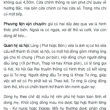
không quá 4,50m. Cửa chính thông ra sàn phơi chỉ quay về
hướng Bắc. Hai bên cửa chính có hai cửa sổ. Trong nhà chỉ
có một bếp.
Phương tiện vận chuyển:
gùi có hai dây đeo qua vai là hình
thức phổ biến. Ngoài ra có ngựa, voi để thồ và cưỡi. Voi còn
dùng để kéo...
Quan hệ xã hội:
Làng (Plơi hoặc Bôn) vừa là đơn vị cư trú vừa
cấu kết thành tổ chức xã hội, có một hội đồng gồm những ông
già chủ trì chung (Phun pơ bút). Hội đồng chọn người đứng
đầu làng (Ơi pơ thun, Thap lơi hay Khoa plơi), có lệ làng gọi
là Kđi. Xã hội Gia Rai truyền thống có hình thức cố kết vùng
gọi là Tơ ring. Người đứng đầu Tơ ring là Khoa Tơ ring, giúp
việc xét xử có Po phắt kđi và Thao kđi. Tơ ring là cộng đồng
lãnh thổ, khi có chiến tranh trở thành liên minh quân sự.
Dòng họ theo chế độ mẫu hệ nên phả hệ hoàn toàn tính về
dòng mẹ. Khối cộng đồng máu mủ được tập hợp thành từng
họ - Kơ nung hoặc Ðgioai. Mỗi họ thường được phân chia