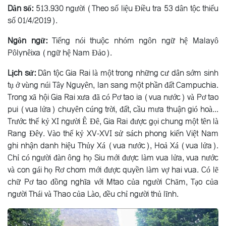
Dân số:
513.930 người (Theo số liệu Điều tra 53 dân tộc thiểu
số 01/4/2019).
Ngôn ngữ:
Tiếng nói thuộc nhóm ngôn ngữ hệ Malayô
Pôlynêixa (ngữ hệ Nam Ðảo).
Lịch sử:
Dân tộc Gia Rai là một trong những cư dân sớm sinh
tụ ở vùng núi Tây Nguyên, lan sang một phần đất Campuchia.
Trong xã hội Gia Rai xưa đã có Pơ tao ia (vua nước) và Pơ tao
pui (vua lửa) chuyên cúng trời, đất, cầu mưa thuận gió hoà...
Trước thế kỷ XI người Ê Ðê, Gia Rai được gọi chung một tên là
Rang Ðêy. Vào thế kỷ XV-XVI sử sách phong kiến Việt Nam
ghi nhận danh hiệu Thủy Xá (vua nước), Hoả Xá (vua lửa).
Chỉ có người đàn ông họ Siu mới được làm vua lửa, vua nước
và con gái họ Rơ chom mới được quyền làm vợ hai vua. Có lẽ
chữ Pơ tao đồng nghĩa với Mtao của người Chăm, Tạo của
người Thái và Thao của Lào, đều chỉ người thủ lĩnh.