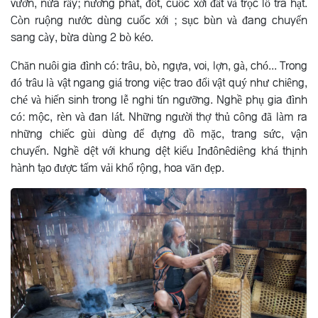
vườn, nửa rẫy; nương phát, đốt, cuốc xới đất và trọc lỗ tra hạt.
Còn ruộng nước dùng cuốc xới ; sục bùn và đang chuyển
sang cày, bừa dùng 2 bò kéo.
Chăn nuôi gia đình có: trâu, bò, ngựa, voi, lợn, gà, chó... Trong
đó trâu là vật ngang giá trong việc trao đổi vật quý như chiêng,
ché và hiến sinh trong lễ nghi tín ngưỡng. Nghề phụ gia đình
có: mộc, rèn và đan lát. Những người thợ thủ công đã làm ra
những chiếc gùi dùng để đựng đồ mặc, trang sức, vận
chuyển. Nghề dệt với khung dệt kiểu Inđônêdiêng khá thịnh
hành tạo được tấm vải khổ rộng, hoa văn đẹp.