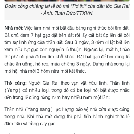
Đoàn cồng chiêng tại lễ bỏ mả "Pơ thi" của dân tộc Gia Rai
- Ảnh: Tuấn Đức/TTXVN.
Nhà mới:
Việc làm nhà mới bắt đầu bằng nghi thức bói tìm đất.
Bà chủ đem 7 hạt gạo đặt trên đất rồi lấy cái bát úp lên để bói
tìm sự linh ứng của thần đất. Sau 3 ngày, 3 đêm đi lật bát lên
xem nếu hạt gạo còn nguyên là thuận. Ngược lại, mất hạt nào
thì phải đi phải đi bói tìm chỗ khác. Ðặt hạt gạo để bói xong tổ
chức ăn uống, hò reo, múa chiêng 3 ngày. Dựng nhà xong lại
mở hội nhà mới 3 hôm nữa mới kết thúc.
Thờ cúng:
Người Gia Rai theo vạn vật hữu linh. Thần linh
(Yang) có nhiều loại, trong đó có ba loại nổi bật được nhắc
đến trong lễ cúng hàng năm hay nhiều năm một lần:
Thần nhà (Yang sang) lực lượng bảo vệ nhà cửa được cúng
trong nhà. Khi nhà mới dựng thì phải tiến hành nghi thức lễ
đâm trâu và trồng cây gạo.