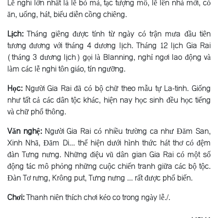
Lễ nghi lớn nhất là lễ bỏ mả, tạc tượng mồ, lễ lên nhà mới, có
ăn, uống, hát, biểu diễn cồng chiêng.
Lịch:
Tháng giêng được tính từ ngày có trận mưa đầu tiên
tương đương với tháng 4 dương lịch. Tháng 12 lịch Gia Rai
(tháng 3 dương lịch) gọi là Blanning, nghỉ ngơi lao động và
làm các lễ nghi tôn giáo, tín ngưỡng.
Học:
Người Gia Rai đã có bộ chữ theo mẫu tự La-tinh. Giống
như tất cả các dân tộc khác, hiện nay học sinh đều học tiếng
và chữ phổ thông.
Văn nghệ:
Người Gia Rai có nhiều trường ca như Ðăm San,
Xinh Nhã, Ðăm Di... thể hiện dưới hình thức hát thơ có đệm
đàn Tưng nưng. Những điệu vũ dân gian Gia Rai có một số
động tác mô phỏng những cuộc chiến tranh giữa các bộ tộc.
Ðàn Tơ rưng, Krông put, Tưng nưng ... rất được phổ biến.
Chơi:
Thanh niên thích chơi kéo co trong ngày lễ./.