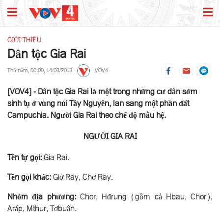
GIỚI THIỆU
Dân tộc Gia Rai
Thứ năm, 00:00, 14/03/2013
VOV4
[VOV4] - Dân tộc Gia Rai là một trong những cư dân sớm
sinh tụ ở vùng núi Tây Nguyên, lan sang một phần đất
Campuchia. Người Gia Rai theo chế độ mẫu hệ.
NGƯỜI GIA RAI
Tên tự gọi:
Gia Rai.
Tên gọi khác:
Giơ Ray, Chơ Ray.
Nhóm địa phương:
Chor, Hđrung (gồm cả Hbau, Chor),
Aráp, Mthur, Tơbuân.