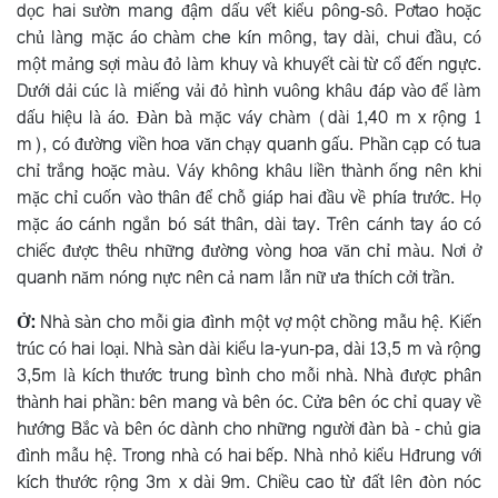
dọc hai sườn mang đậm dấu vết kiểu pông-sô. Pơtao hoặc
chủ làng mặc áo chàm che kín mông, tay dài, chui đầu, có
một mảng sợi màu đỏ làm khuy và khuyết cài từ cổ đến ngực.
Dưới dải cúc là miếng vải đỏ hình vuông khâu đáp vào để làm
dấu hiệu là áo. Ðàn bà mặc váy chàm (dài 1,40 m x rộng 1
m), có đường viền hoa văn chạy quanh gấu. Phần cạp có tua
chỉ trắng hoặc màu. Váy không khâu liền thành ống nên khi
mặc chỉ cuốn vào thân để chỗ giáp hai đầu về phía trước. Họ
mặc áo cánh ngắn bó sát thân, dài tay. Trên cánh tay áo có
chiếc được thêu những đường vòng hoa văn chỉ màu. Nơi ở
quanh năm nóng nực nên cả nam lẫn nữ ưa thích cởi trần.
Ở:
Nhà sàn cho mỗi gia đình một vợ một chồng mẫu hệ. Kiến
trúc có hai loại. Nhà sàn dài kiểu la-yun-pa, dài 13,5 m và rộng
3,5m là kích thước trung bình cho mỗi nhà. Nhà được phân
thành hai phần: bên mang và bên óc. Cửa bên óc chỉ quay về
hướng Bắc và bên óc dành cho những người đàn bà - chủ gia
đình mẫu hệ. Trong nhà có hai bếp. Nhà nhỏ kiểu Hđrung với
kích thước rộng 3m x dài 9m. Chiều cao từ đất lên đòn nóc