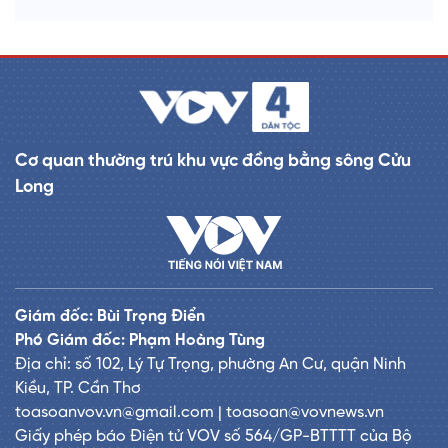
Cơ quan thường trú khu vực đồng bằng sông Cửu
Long
Giám đốc: Bùi Trọng Điển
Phó Giám đốc: Phạm Hoàng Tùng
Địa chỉ: số 102, Lý Tự Trọng, phường An Cư, quận Ninh
Kiều, TP. Cần Thơ
toasoanvov.vn@gmail.com | toasoan@vovnews.vn
Giấy phép báo Điện tử VOV số 564/GP-BTTTT của Bộ