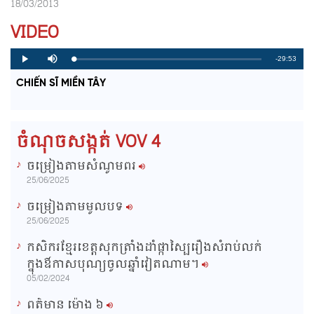
18/03/2013
VIDEO
R
-29:53
L
P
P
M
o
r
l
u
a
o
a
t
e
CHIẾN SĨ MIỀN TÂY
d
g
y
e
e
r
d
e
m
:
s
0
s
%
:
a
0
ចំណុចសង្កត់ VOV 4
%
i
ចម្រៀងតាមសំណូមពរ
n
25/06/2025
i
ចម្រៀងតាមមូលបទ
n
25/06/2025
g
កសិករខ្មែរខេត្តសុកត្រាំងដាំផ្កាស្បៃរឿងសំរាប់លក់
T
ក្នុងឳកាសបុណ្យចូលឆ្នាំវៀតណាម។
i
05/02/2024
m
ពត៌មាន ម៉ោង​ ៦
e