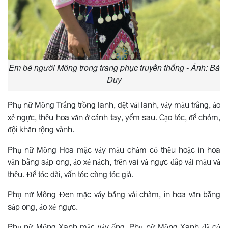
Em bé người Mông trong trang phục truyền thống - Ảnh: Bá
Duy
Phụ nữ Mông Trắng trồng lanh, dệt vải lanh, váy màu trắng, áo
xẻ ngực, thêu hoa văn ở cánh tay, yếm sau. Cạo tóc, để chỏm,
đội khăn rộng vành.
Phụ nữ Mông Hoa mặc váy màu chàm có thêu hoặc in hoa
văn bằng sáp ong, áo xẻ nách, trên vai và ngực đắp vải màu và
thêu. Ðể tóc dài, vấn tóc cùng tóc giả.
Phụ nữ Mông Ðen mặc váy bằng vải chàm, in hoa văn bằng
sáp ong, áo xẻ ngực.
Phụ nữ Mông Xanh mặc váy ống. Phụ nữ Mông Xanh đã có