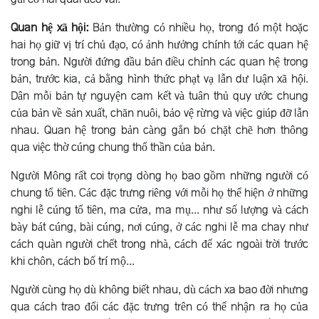
Quan hệ xã hội:
Bản thường có nhiều họ, trong đó một hoặc
hai họ giữ vị trí chủ đạo, có ảnh hưởng chính tới các quan hệ
trong bản. Người đứng đầu bản điều chỉnh các quan hệ trong
bản, trước kia, cả bằng hình thức phạt vạ lẫn dư luận xã hội.
Dân mỗi bản tự nguyện cam kết và tuân thủ quy ước chung
của bản về sản xuất, chăn nuôi, bảo vệ rừng và việc giúp đỡ lẫn
nhau. Quan hệ trong bản càng gắn bó chặt chẽ hơn thông
qua việc thờ cúng chung thổ thần của bản.
Người Mông rất coi trọng dòng họ bao gồm những người có
chung tổ tiên. Các đặc trưng riêng với mỗi họ thể hiện ở những
nghi lễ cúng tổ tiên, ma cửa, ma mụ... như số lượng và cách
bày bát cúng, bài cúng, nơi cúng, ở các nghi lễ ma chay như
cách quàn người chết trong nhà, cách để xác ngoài trời trước
khi chôn, cách bố trí mộ...
Người cùng họ dù không biết nhau, dù cách xa bao đời nhưng
qua cách trao đổi các đặc trưng trên có thể nhận ra họ của