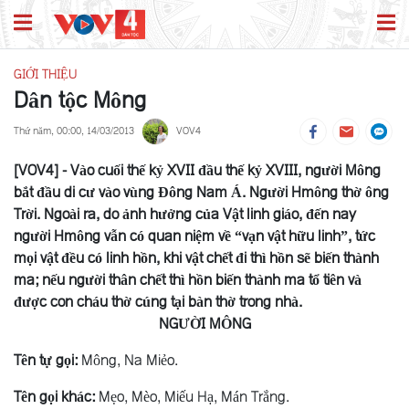
GIỚI THIỆU
Dân tộc Mông
Thứ năm, 00:00, 14/03/2013
VOV4
[VOV4] - Vào cuối thế kỷ XVII đầu thế kỷ XVIII, người Mông
bắt đầu di cư vào vùng Đông Nam Á. Người Hmông thờ ông
Trời. Ngoài ra, do ảnh hưởng của Vật linh giáo, đến nay
người Hmông vẫn có quan niệm về “vạn vật hữu linh”, tức
mọi vật đều có linh hồn, khi vật chết đi thì hồn sẽ biến thành
ma; nếu người thân chết thì hồn biến thành ma tổ tiên và
được con cháu thờ cúng tại bàn thờ trong nhà.
NGƯỜI MÔNG
Tên tự gọi:
Mông, Na Miẻo.
Tên gọi khác:
Mẹo, Mèo, Miếu Hạ, Mán Trắng.