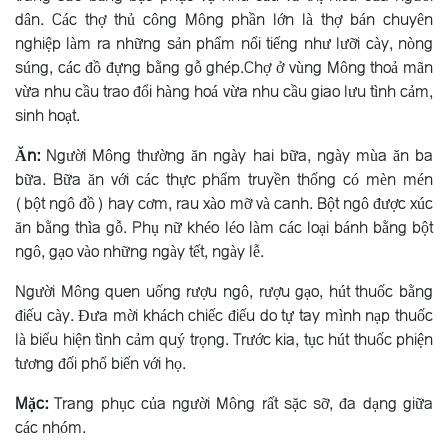
dân. Các thợ thủ công Mông phần lớn là thợ bán chuyên
nghiệp làm ra những sản phẩm nổi tiếng như lưỡi cày, nòng
súng, các đồ đựng bằng gỗ ghép.Chợ ở vùng Mông thoả mãn
vừa nhu cầu trao đổi hàng hoá vừa nhu cầu giao lưu tình cảm,
sinh hoạt.
Ăn:
Người Mông thường ăn ngày hai bữa, ngày mùa ăn ba
bữa. Bữa ăn với các thực phẩm truyền thống có mèn mén
(bột ngô đồ) hay cơm, rau xào mỡ và canh. Bột ngô được xúc
ăn bằng thìa gỗ. Phụ nữ khéo léo làm các loại bánh bằng bột
ngô, gạo vào những ngày tết, ngày lễ.
Người Mông quen uống rượu ngô, rượu gạo, hút thuốc bằng
điếu cày. Ðưa mời khách chiếc điếu do tự tay mình nạp thuốc
là biểu hiện tình cảm quý trọng. Trước kia, tục hút thuốc phiện
tương đối phổ biến với họ.
Mặc:
Trang phục của người Mông rất sặc sỡ, đa dạng giữa
các nhóm.