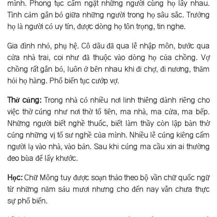
mình. Phong tục cấm ngặt những người cùng họ lấy nhau.
Tình cảm gắn bó giữa những người trong họ sâu sắc. Trưởng
họ là người có uy tín, được dòng họ tôn trọng, tin nghe.
Gia đình nhỏ, phụ hệ. Cô dâu đã qua lễ nhập môn, bước qua
cửa nhà trai, coi như đã thuộc vào dòng họ của chồng. Vợ
chồng rất gắn bó, luôn ở bên nhau khi đi chợ, đi nương, thăm
hỏi họ hàng. Phổ biến tục cướp vợ.
Thờ cúng:
Trong nhà có nhiều nơi linh thiêng dành riêng cho
việc thờ cúng như nơi thờ tổ tiên, ma nhà, ma cửa, ma bếp.
Những người biết nghề thuốc, biết làm thầy còn lập bàn thờ
cúng những vị tổ sư nghề của mình. Nhiều lễ cúng kiêng cấm
người lạ vào nhà, vào bản. Sau khi cúng ma cầu xin ai thường
đeo bùa để lấy khước.
Học:
Chữ Mông tuy được soạn thảo theo bộ vần chữ quốc ngữ
từ những năm sáu mươi nhưng cho đến nay vẫn chưa thực
sự phổ biến.