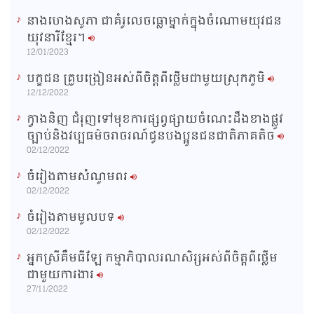
នាងហេងសូភា ជាគំរូលេចធ្លោម្នាក់ក្នុងចំណោមយុវជន
យុវនារីខ្មែរ។
12/01/2023
បក្ខជន គ្រូបង្រៀនអស់ពីចិត្តពីថ្លើមជាមួយស្រុកភូមិ
12/12/2022
ក្វាងនិញ ជំរុញទៅមុខការផ្សព្វផ្សាយចំណេះដឹងខាងផ្លូវ
ច្បាប់និងវប្បធម៌ចរាចរណ៍ជូនបងប្អូនជនជាតិភាគតិច
02/12/2022
ចំរៀងតាមសំណូមពរ
02/12/2022
ចំរៀងតាមមូលបទ
02/12/2022
អ្នកស្រីគឹមធីឡែ កម្មាភិបាលរណសិរ្សអស់ពីចិត្តពីថ្លើម
ជាមួយការងារ
27/11/2022