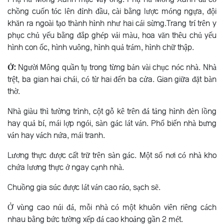
chồng cuốn tóc lên đỉnh đầu, cài bằng lược móng ngựa, đội
khăn ra ngoài tạo thành hình như hai cái sừng.Trang trí trên y
phục chủ yếu bằng đắp ghép vải màu, hoa văn thêu chủ yếu
hình con ốc, hình vuông, hình quả trám, hình chữ thập.
Ở:
Người Mông quần tụ trong từng bản vài chục nóc nhà. Nhà
trệt, ba gian hai chái, có từ hai đến ba cửa. Gian giữa đặt bàn
thờ.
Nhà giàu thì tường trình, cột gỗ kê trên đá tảng hình đèn lồng
hay quả bí, mái lợp ngói, sàn gác lát ván. Phổ biến nhà bưng
ván hay vách nứa, mái tranh.
Lương thực được cất trữ trên sàn gác. Một số nơi có nhà kho
chứa lương thực ở ngay cạnh nhà.
Chuồng gia súc được lát ván cao ráo, sạch sẽ.
Ở vùng cao núi đá, mỗi nhà có một khuôn viên riêng cách
nhau bằng bức tường xếp đá cao khoảng gần 2 mét.