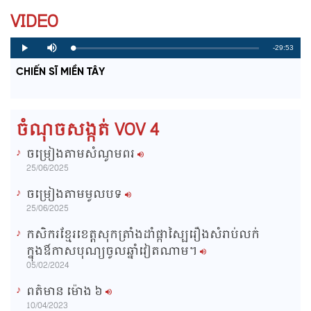
VIDEO
R
-29:53
L
P
P
M
o
r
l
u
a
o
a
t
e
CHIẾN SĨ MIỀN TÂY
d
g
y
e
e
r
d
e
m
:
s
0
s
%
:
a
0
ចំណុចសង្កត់ VOV 4
%
i
ចម្រៀងតាមសំណូមពរ
n
25/06/2025
i
ចម្រៀងតាមមូលបទ
n
25/06/2025
g
កសិករខ្មែរខេត្តសុកត្រាំងដាំផ្កាស្បៃរឿងសំរាប់លក់
T
ក្នុងឳកាសបុណ្យចូលឆ្នាំវៀតណាម។
i
05/02/2024
m
ពត៌មាន ម៉ោង​ ៦
e
10/04/2023