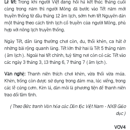
Lễ tết:
Trong khi người Việt đang hối hả kết thúc tháng cuối
cùng trong năm thì người Mông đã bước vào Tết năm mới
truyền thống từ đầu tháng 12 âm lịch, sớm hơn tết Nguyên đán
một tháng theo cách tính lịch cổ truyền của người Mông, phù
hợp với nông lịch truyền thống.
Ngày Tết, dân làng thường chơi còn, đu, thổi khèn, ca hát ở
những bãi rộng quanh làng. Tết lớn thứ hai là Tết 5 tháng năm
(âm lịch). Ngoài hai tết chính, tuỳ từng nơi còn có các Tết vào
các ngày 3 tháng 3, 13 tháng 6, 7 tháng 7 (âm lịch).
Văn nghệ:
Thanh niên thích chơi khèn, vừa thổi vừa múa.
Khèn, trống còn được sử dụng trong đám ma, lúc viếng, trong
các lễ cúng cơm. Kèn lá, đàn môi là phương tiện để thanh niên
trao đổi tâm tình.
(Theo Bức tranh Văn hóa các Dân tộc Việt Nam - NXB Giáo
dục)
VOV4