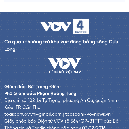
Cơ quan thường trú khu vực đồng bằng sông Cửu
Long
Giám đốc: Bùi Trọng Điển
Phó Giám đốc: Phạm Hoàng Tùng
Địa chỉ: số 102, Lý Tự Trọng, phường An Cư, quận Ninh
Kiều, TP. Cần Thơ
toasoanvov.vn@gmail.com | toasoan@vovnews.vn
Giấy phép báo Điện tử VOV số 564/GP-BTTTT của Bộ
Thông tin và Truyền thông cấp ngày 03/12/2016