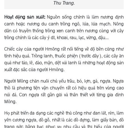
Thu Trang.
Hoạt động sản xuất:
Nguồn sống chính là làm nương định
canh hoặc nương du canh trồng ngô, lúa, lúa mạch. Nông
dân có truyền thống trồng xen canh trên nương cùng với cây
trồng chính là các cây ý dĩ, khoai, rau, lạc, vừng, đậu...
Chiếc cày của người Hmông rất nổi tiếng về độ bền cũng như
tính hiệu quả. Trồng lanh, thuốc phiện (trước đây), các cây ăn
quả như táo, lê, đào, mận, dệt vải lanh là những hoạt động sản
xuất đặc sắc của người Hmông.
Người Mông chăn nuôi chủ yếu trâu, bò, lợn, gà, ngựa. Ngựa
thồ là phương tiện vận chuyển rất có hiệu quả trên vùng cao
núi đá. Con ngựa rất gần gũi và thân thiết với từng gia đình
Mông.
Họ phát triển đa dạng các nghề thủ công như đan lát, rèn, làm
yên cương ngựa, đồ gỗ, nhất là các đồ đựng, làm giấy bản, đồ
trang sức bằng bạc phục vụ nhu cầu và thị hiếu của người