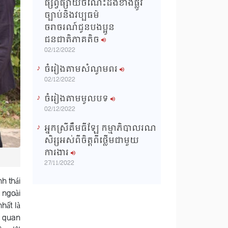
ផ្សព្វផ្សាយចំណេះដឹងខាងផ្លូវ
ច្បាប់និងវប្បធម៌
ចរាចរណ៍ជូនបងប្អូន
ជនជាតិភាគតិច
02/12/2022
ចំរៀងតាមសំណូមពរ
02/12/2022
ចំរៀងតាមមូលបទ
02/12/2022
អ្នកស្រីគឹមធីឡែ កម្មាភិបាលរណ
សិរ្សអស់ពីចិត្តពីថ្លើមជាមួយ
ការងារ
27/11/2022
h thái
 ngoài
hất là
ò quan