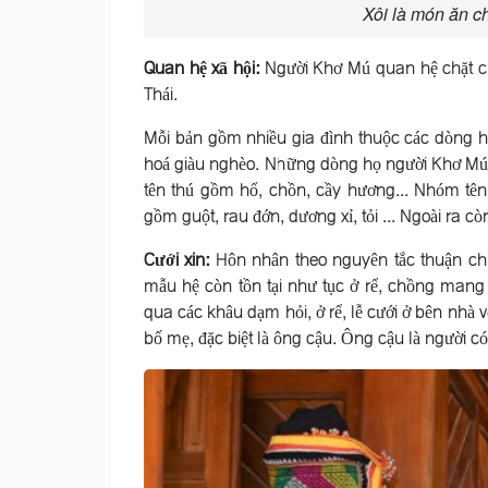
Xôi là món ăn c
Quan hệ xã hội:
Người Khơ Mú quan hệ chặt ch
Thái.
Mỗi bản gồm nhiều gia đình thuộc các dòng h
hoá giàu nghèo. Những dòng họ người Khơ Mú đ
tên thú gồm hổ, chồn, cầy hương... Nhóm tên
gồm guột, rau đớn, dương xỉ, tỏi ... Ngoài ra c
Cưới xin:
Hôn nhân theo nguyên tắc thuận chiế
mẫu hệ còn tồn tại như tục ở rể, chồng mang
qua các khâu dạm hỏi, ở rể, lễ cưới ở bên nhà v
bố mẹ, đặc biệt là ông cậu. Ông cậu là người có 