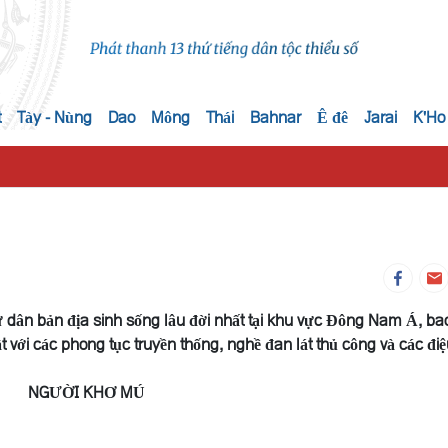
t
Tày - Nùng
Dao
Mông
Thái
Bahnar
Ê đê
Jarai
K'Ho
 dân bản địa sinh sống lâu đời nhất tại khu vực Đông Nam Á, b
t với các phong tục truyền thống, nghề đan lát thủ công và các đi
NGƯỜI KHƠ MÚ