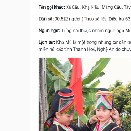
Tên gọi khác:
Xá Cẩu, Khạ Klẩu, Mãng Cẩu, Tày
Dân số:
90.612 người (Theo số liệu Điều tra 53 
Ngôn ngữ:
Tiếng nói thuộc nhóm ngôn ngữ M
Lịch sử:
Khơ Mú là một trong những cư dân đã 
miền núi các tỉnh Thanh Hoá, Nghệ An do chuy