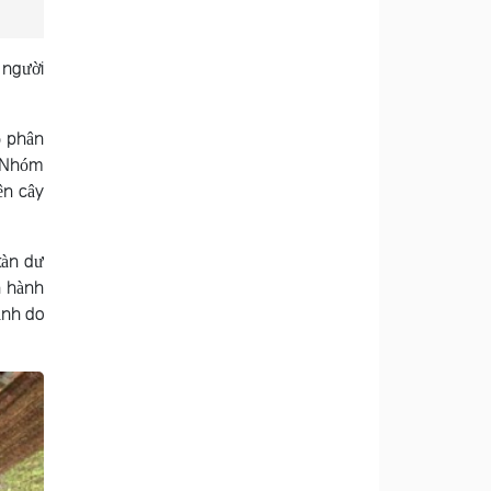
 người
ó phân
. Nhóm
ên cây
tàn dư
n hành
ịnh do