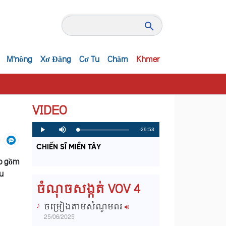
M'nông
Xơ Đăng
Cơ Tu
Chăm
Khmer
VIDEO
R
-29:53
L
P
P
M
o
r
l
u
a
o
a
t
e
CHIẾN SĨ MIỀN TÂY
d
g
y
e
e
r
d
e
ao gồm
m
:
s
0
s
ệu
%
:
a
0
ចំណុចសង្កត់ VOV 4
%
i
ចម្រៀងតាមសំណូមពរ
n
25/06/2025
i