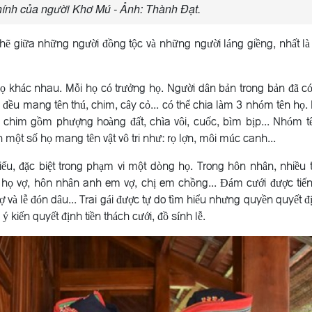
hính của người Khơ Mú - Ảnh: Thành Đạt.
ẽ giữa những người đồng tộc và những người láng giềng, nhất là
ọ khác nhau. Mỗi họ có trưởng họ. Người dân bản trong bản đã c
ều mang tên thú, chim, cây cỏ... có thể chia làm 3 nhóm tên họ
 chim gồm phượng hoàng đất, chìa vôi, cuốc, bìm bịp... Nhóm t
òn một số họ mang tên vật vô tri như: rọ lợn, môi múc canh...
u, đặc biệt trong phạm vi một dòng họ. Trong hôn nhân, nhiều 
 họ vợ, hôn nhân anh em vợ, chị em chồng... Ðám cưới được tiế
ợ và lễ đón dâu... Trai gái được tự do tìm hiểu nhưng quyền quyết đ
ý kiến quyết định tiền thách cưới, đồ sính lễ.