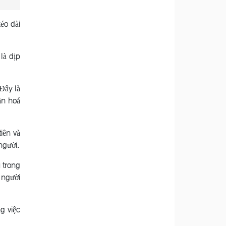
éo dài
là dịp
Ðây là
ăn hoá
iên và
người.
 trong
 người
g việc