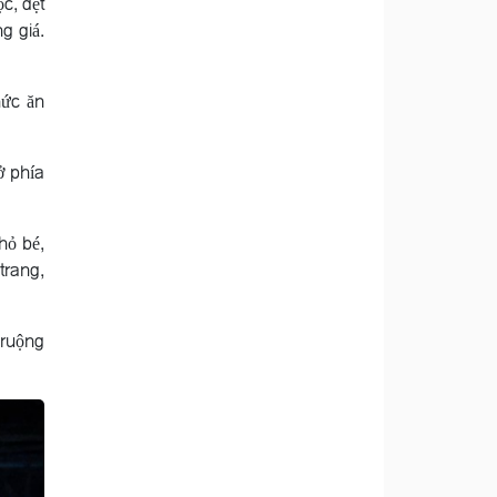
c, dệt
g giá.
hức ăn
ở phía
hỏ bé,
trang,
 ruộng