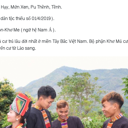
 Hạy, Mứn Xen, Pu Thềnh, Tềnh.
dân tộc thiểu số 01/4/2019).
ôn-Khơ Me (ngữ hệ Nam Á).
cư trú lâu đời nhất ở miền Tây Bắc Việt Nam. Bộ phận Khơ Mú cư t
ển cư từ Lào sang.