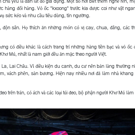
h chủ yếu là đan lát đồ gia dụng. Một số nơi biết thêm nghề rèn, mộ
hức hàng đổi hàng. Vỏ ốc "kxoong" trước kia được coi như vật ngan
vụ sức kéo và nhu cầu tiêu dùng, tín ngưỡng.
 độn sắn. Họ thích ăn những món có vị cay, chua, đắng, các t
g có điều khác là cách trang trí những hàng tiền bạc và vỏ ốc 
Khơ Mú, nhất là nam giới đều ăn mặc theo người Việt.
ơn La, Lai Châu. Vì điều kiện du canh, du cư nên bản làng thường n
ãm, vách phên, sàn bương. Hiện nay nhiều nơi đã làm nhà khang 
đeo trên trán, có ách và các loại túi đeo, bộ phận người Khơ Mú làm