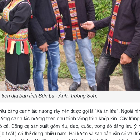
trên địa bàn tỉnh Sơn La - Ảnh: Trường Sơn.
ếu bằng canh tác nương rẫy nên được gọi là "Xá ăn lửa". Ngoài hìn
ường canh tác nương theo chu trình vòng tròn khép kín. Cây trồng
có củ. Công cụ sản xuất gồm rìu, dao, cuốc, trong đó đáng lưu ý n
(bịt sắt) có thể dùng nhiều năm. Hái lượm và săn bắn vẫn có vai tr