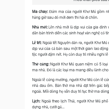
Ma chay:
Ðám ma của người Khơ Mú gồm nhiều 
hàng giờ sau đó mới đem thi hài đi chôn.
Nhà mới:
Lên nhà mới là dịp vui của gia đình 
dân bản trình diễn các sinh hoạt văn nghệ có t
Lễ tết:
Ngoài tết Nguyên đán ra, người Khơ Mú c
dịp vui của cả bản sau một thời gian lao động
tộc người đậm nét. Họ còn duy trì nhiều nghi lễ
Thờ cúng:
Người Khơ Mú quan niệm có 5 loại m
ma nhà. Ðó là các loại ma mang điều lành cho c
Ngoài lễ cúng mường, người Khơ Mú còn lễ cúng
nhà đau ốm. Bàn thờ ma nhà đặt trên gác bếp,
ngoài. Mỗi dòng họ vẫn duy trì tục thờ ma dòng
Lịch:
Ngoài theo lịch Thái, người Khơ Mú phổ 
dựng nhà, cưới gả...