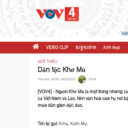
Việ
VIDEO CLIP
ឧទ្ទេសនាម
Ảnh Đẹp
GIỚI THIỆU
Dân tộc Khơ Mú
Thứ năm, 00:00, 14/03/2013
VOV4
[VOV4] - Người Khơ Mú là một trong những cư
cả Việt Nam và Lào. Nền văn hóa của họ nổi bậ
múa dân gian độc đáo.
Tên tự gọi:
Kmụ, Kưm Mụ.