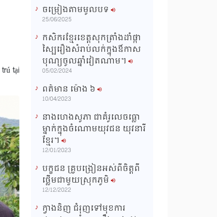
ចម្រៀងតាមមូលបទ
n
25/06/2025
g
កសិករខ្មែរខេត្តសុកត្រាំងដាំផ្កា
T
ស្បៃរឿងសំរាប់លក់ក្នុងឳកាស
i
បុណ្យចូលឆ្នាំវៀតណាម។
rú tại
m
05/02/2024
e
ពត៌មាន ម៉ោង​ ៦
10/04/2023
នាងហេងសូភា ជាគំរូលេចធ្លោ
ម្នាក់ក្នុងចំណោមយុវជន យុវនារី
ខ្មែរ។
12/01/2023
បក្ខជន គ្រូបង្រៀនអស់ពីចិត្តពី
ថ្លើមជាមួយស្រុកភូមិ
12/12/2022
ក្វាងនិញ ជំរុញទៅមុខការ