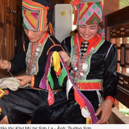
dân tộc Khơ Mú tại Sơn La - Ảnh: Trường Sơn.