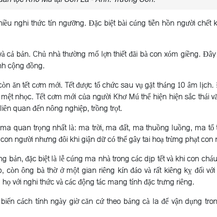
nghi thức tín ngưỡng. Ðặc biệt bài cúng tiễn hồn người chết k
và cả bản. Chủ nhà thường mổ lợn thiết đãi bà con xóm giềng. Ðây 
ính cộng đồng.
òn ăn tết cơm mới. Tết được tổ chức sau vụ gặt tháng 10 âm lịch. 
 mệt nhọc. Tết cơm mới của người Khơ Mú thể hiện hiện sắc thái v
 liên quan đến nông nghiệp, trồng trọt.
a quan trọng nhất là: ma trời, ma đất, ma thuồng luồng, ma tổ t
on người nhưng đôi khi giận dữ có thể gây tai hoạ trừng phạt con 
 bản, đặc biệt là lễ cúng ma nhà trong các dịp tết và khi con cháu
 còn ông bà thờ ở một gian riêng kín đáo và rất kiêng kỵ đối với
 họ với nghi thức và các động tác mang tính đặc trưng riêng.
biến cách tính ngày giờ căn cứ theo bảng cà la để vận dụng tron