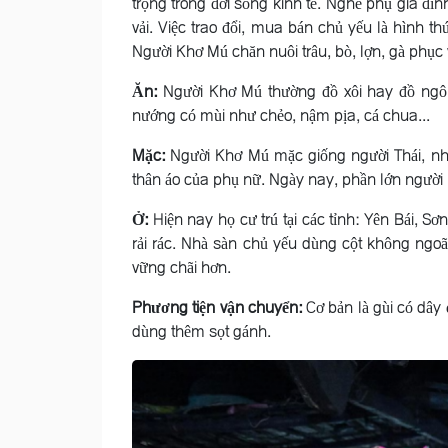
trọng trong đời sống kinh tế. Nghề phụ gia đìn
vải. Việc trao đổi, mua bán chủ yếu là hình t
Người Khơ Mú chăn nuôi trâu, bò, lợn, gà phục 
Ăn:
Người Khơ Mú thường đồ xôi hay đồ ngô,
nướng có mùi như chẻo, nậm pịa, cá chua...
Mặc:
Người Khơ Mú mặc giống người Thái, nhưn
thân áo của phụ nữ. Ngày nay, phần lớn người 
Ở:
Hiện nay họ cư trú tại các tỉnh: Yên Bái, S
rải rác. Nhà sàn chủ yếu dùng cột không ngo
vững chãi hơn.
Phương tiện vận chuyển:
Cơ bản là gùi có dây 
dùng thêm sọt gánh.