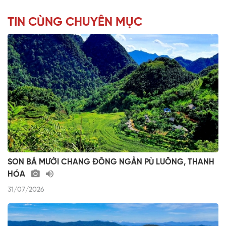
TIN CÙNG CHUYÊN MỤC
SON BÁ MƯỜI CHANG ĐÔNG NGẢN PÙ LUÔNG, THANH
HÓA
31/07/2026