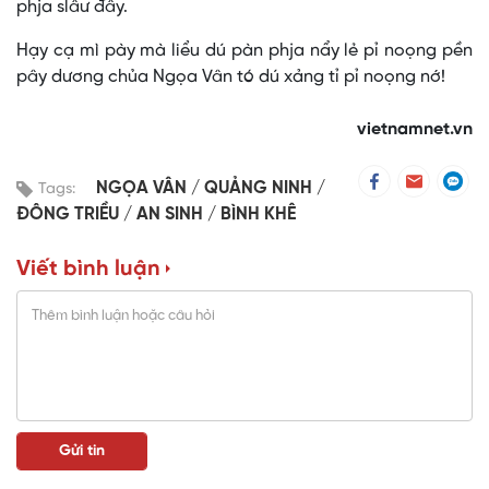
phja slâư đây.
Hạy cạ mì pày mà liểu dú pàn phja nẩy lẻ pỉ noọng pền
pây dương chủa Ngọa Vân tó dú xảng tỉ pỉ noọng nớ!
vietnamnet.vn
NGỌA VÂN
QUẢNG NINH
Tags:
ĐÔNG TRIỀU
AN SINH
BÌNH KHÊ
Viết bình luận