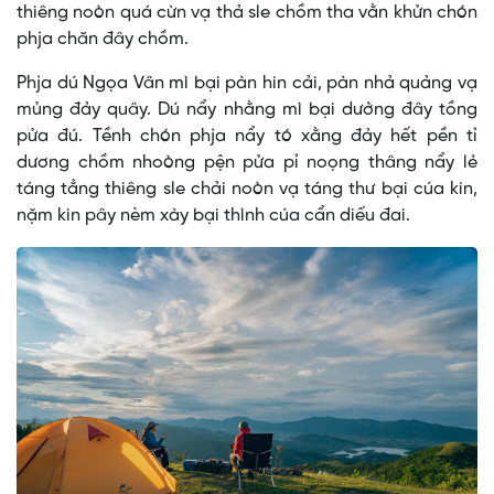
thiêng noòn quá cừn vạ thả sle chồm tha vằn khửn chón
phja chăn đây chồm.
Phja dú Ngọa Vân mì bại pàn hin cải, pàn nhả quảng vạ
mủng đảy quây. Dú nẩy nhằng mì bại dưởng đây tồng
pửa đú. Tềnh chón phja nẩy tó xằng đảy hết pền tỉ
dương chồm nhoòng pện pửa pỉ noọng thâng nẩy lẻ
táng tẳng thiêng sle chải noòn vạ táng thư bại cúa kin,
nặm kin pây nèm xày bại thình cúa cẩn diếu đai.