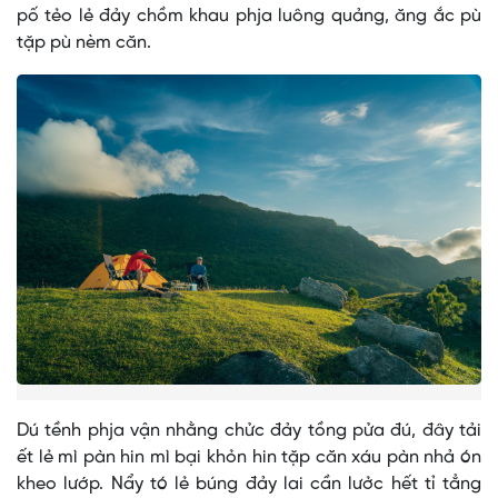
pố tẻo lẻ đảy chồm khau phja luông quảng, ăng ắc pù
tặp pù nèm căn.
Dú tềnh phja vận nhằng chửc đảy tồng pửa đú, đây tải
ết lẻ mì pàn hin mì bại khỏn hin tặp căn xáu pàn nhả ón
kheo lướp. Nẩy tó lẻ búng đảy lai cần lưởc hết tỉ tẳng