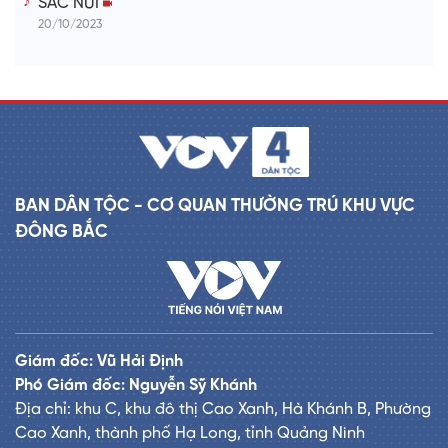
SẮC NÚI
20/10/2023
BAN DÂN TỘC - CƠ QUAN THƯỜNG TRÚ KHU VỰC
ĐÔNG BẮC
Giám đốc: Vũ Hải Định
Phó Giám đốc: Nguyễn Sỹ Khánh
Địa chỉ: khu C, khu đô thị Cao Xanh, Hà Khánh B, Phường
Cao Xanh, thành phố Hạ Long, tỉnh Quảng Ninh