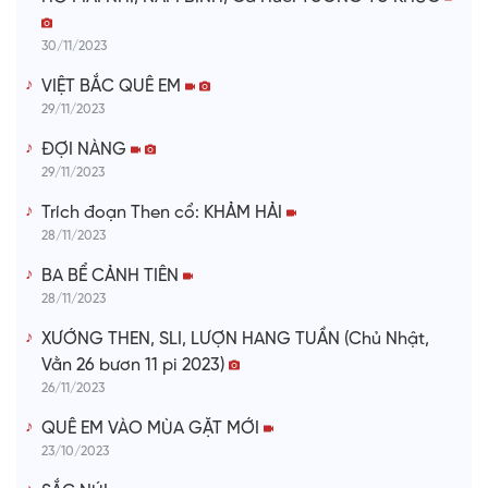
30/11/2023
VIỆT BẮC QUÊ EM
29/11/2023
ĐỢI NÀNG
29/11/2023
Trích đoạn Then cổ: KHẢM HẢI
28/11/2023
BA BỂ CẢNH TIÊN
28/11/2023
XƯỚNG THEN, SLI, LƯỢN HANG TUẦN (Chủ Nhật,
Vằn 26 bươn 11 pi 2023)
26/11/2023
QUÊ EM VÀO MÙA GẶT MỚI
23/10/2023