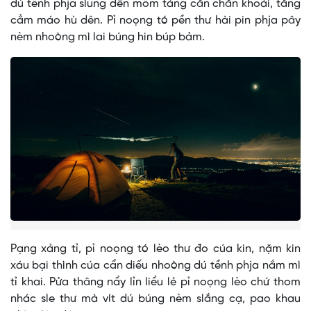
dú tềnh phja slung dên mồm táng căn chăn khoái, tằng
cẳm máo hù dên. Pỉ noọng tó pền thư hài pin phja pây
nèm nhoòng mì lai búng hin búp bảm.
Pạng xảng tỉ, pỉ noọng tó lèo thư đo cúa kin, nặm kin
xáu bại thình cúa cẩn diếu nhoòng dú tềnh phja nắm mì
tỉ khai. Pửa thâng nẩy lỉn liểu lẻ pỉ noọng lèo chứ thom
nhác sle thư mà vít dú búng nèm slắng cạ, pao khau