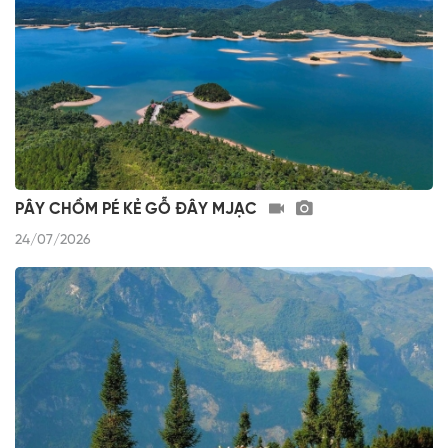
PÂY CHỒM PÉ KẺ GỖ ĐÂY MJẠC
24/07/2026