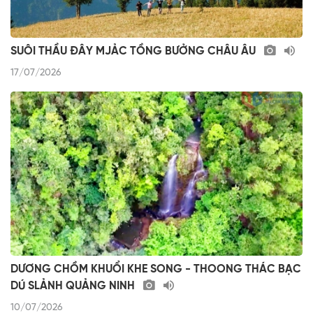
SUÔI THẦU ĐÂY MJẢC TỒNG BƯỞNG CHÂU ÂU
17/07/2026
DƯƠNG CHỒM KHUỔI KHE SONG - THOONG THÁC BẠC
DÚ SLẢNH QUẢNG NINH
10/07/2026