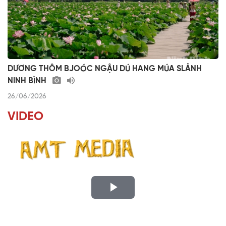
DƯƠNG THÔM BJOÓC NGẬU DÚ HANG MÚA SLẢNH
NINH BÌNH
26/06/2026
VIDEO
P
l