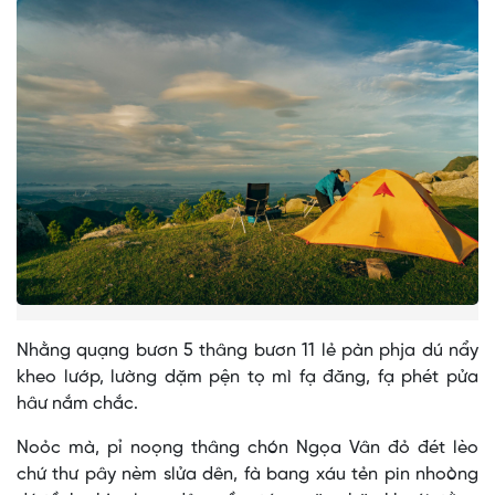
Nhằng quạng bươn 5 thâng bươn 11 lẻ pàn phja dú nẩy
kheo lướp, lường dặm pện tọ mì fạ đăng, fạ phét pửa
hâư nắm chắc.
Noỏc mà, pỉ noọng thâng chón Ngọa Vân đỏ đét lèo
chứ thư pây nèm slửa dên, fà bang xáu tẻn pin nhoòng