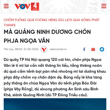
CHỒM FUÔNG QUÁ FOÒNG HENG (DU LỊCH QUA SÓNG PHÁT
THANH)
MÀ QUẢNG NINH DƯƠNG CHÓN
PHJA NGỌA VÂN
Thứ sáu, 08:00, 12/06/2026
vietnamnet.vn
Dú quây TP Hà Nội quạng 120 cái hin, chón phja Ngọa
Vân lẻ tỉ mì lai cần nắt thâng lỉn liểu, tẳng thiêng noòn
dú quá cẳm tềnh bại pàn nhả nhoòng mì lai dưởng khau
phja đây chồm vạ chăn dặm dẹ. Búng nẩy lẻ kha tàng
pây thâng ăn chủa Ngọa Vân dú tềnh phja Bảo Đài
(phja Vây Rồng), dú sloong phường An Sinh xáu Bình
Khê, slảnh Quảng Ninh (dú TP Đông Triều cáu).