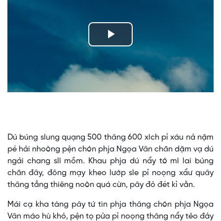
Play
Video
Dú búng slung quạng 500 thâng 600 xích pỉ xáu nả nặm
pé hải nhoòng pện chón phja Ngọa Vân chăn dặm vạ dú
ngải chang slì mồm. Khau phja dú nẩy tó mì lai búng
chăn đây, đông mạy kheo lướp sle pỉ noọng xẩư quây
thâng tẳng thiêng noòn quá cừn, pây đỏ đét kỉ vằn.
Mái cạ kha tàng pây tứ tin phja thâng chón phja Ngọa
Vân máo hù khỏ, pện tọ pửa pỉ noọng thâng nẩy tẻo đảy