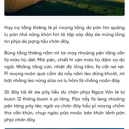
Hạy cạ tẳng thiêng lẻ pỉ noọng tẳng dú pàn hin quảng
lụ pàn nhả xảng khỏn hin tò tặp xày đảy sle mủng lồng
tin phja dú pạng tẩư chăn đây.
Búng tẳng thiêng nắm mì lai mạy nhoòng pện tằng vằn
fạ máo hù đét. Mái pện, chiết hí vận máo hù dặm vạ dú
ngải. Nhằng tằng cừn, nhiệt độ lồng tắm, fạ cắt rẹt rẹt.
Pỉ noọng noòn quá cẳm dú nẩy nắm lèo dủng khoảt, mì
bảt nhằng lèo nủng slửa na lụ hốm fà chắng noòn đảy.
Slì đây tải ết sle pây liểu dú chón phja Ngọa Vân lẻ tứ
bươn 12 thâng bươn 4 pi lăng. Pửa nẩy fạ lẹng nhoòng
pện tàng pây tẻo ngải vạ chăn đây hẩư pỉ noọng chồm
tha vằn khửn, chụp ngàu pửa moóc bên khửn tềnh pàn
phja chăn đây.