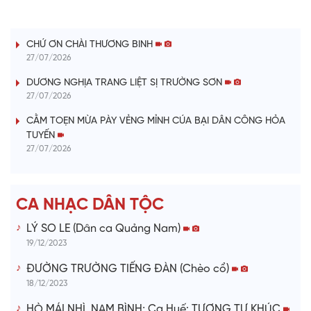
LỜI CÂY ĐÀN TÍNH
a
CHỨ ƠN CHÀI THƯƠNG BINH
y
27/07/2026
V
DƯƠNG NGHỊA TRANG LIỆT SỊ TRƯỜNG SƠN
27/07/2026
i
CẰM TOẸN MỪA PÀY VẺNG MỈNH CÚA BẠI DÂN CÔNG HỎA
TUYẾN
d
27/07/2026
e
CA NHẠC DÂN TỘC
o
LÝ SO LE (Dân ca Quảng Nam)
19/12/2023
ĐƯỜNG TRƯỜNG TIẾNG ĐÀN (Chèo cổ)
18/12/2023
HÒ MÁI NHÌ, NAM BÌNH; Ca Huế: TƯƠNG TƯ KHÚC