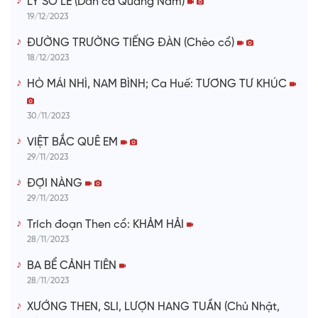
LÝ SO LE (Dân ca Quảng Nam)
19/12/2023
ĐƯỜNG TRƯỜNG TIẾNG ĐÀN (Chèo cổ)
18/12/2023
HÒ MÁI NHÌ, NAM BÌNH; Ca Huế: TƯƠNG TƯ KHÚC
30/11/2023
VIỆT BẮC QUÊ EM
29/11/2023
ĐỢI NÀNG
29/11/2023
Trích đoạn Then cổ: KHẢM HẢI
28/11/2023
BA BỂ CẢNH TIÊN
28/11/2023
XƯỚNG THEN, SLI, LƯỢN HANG TUẦN (Chủ Nhật,