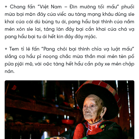
+ Chang fấn “Việt Nam – Đin mường tối mấư” phuối
mừa bại mòn đây cúa viểc au tàng mạng khảu dủng sle
khai cúa cái dú búng tu ái, pang hẩư bại thình cúa nắm
mẻn xỏn sle lai, tảng làn đảy bại cần khai cúa chá vạ
pang hẩư bại tu ái hết kin đảy đây mjảc.
+ Tem tỉ lẻ fấn “Pang chỏi bại thình chỉa vạ luật mấư”
slắng cạ hẩư pỉ noọng chắc mừa thắn mai mẻn tèn pố
pửa pjói mò, vài oóc tàng hết hẩư cần pây xe mẻn chập
nản.