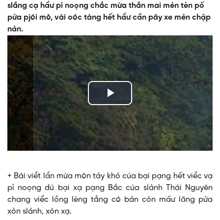
slắng cạ hẩư pỉ noọng chắc mừa thắn mai mẻn tèn pố
pửa pjói mò, vài oóc tàng hết hẩư cần pây xe mẻn chập
nản.
Play
Video
+ Bài viểt lẩn mừa mòn tảy khỏ cúa bại pạng hết viểc vạ
pỉ noọng dú bại xạ pạng Bắc cúa slảnh Thái Nguyên
chang viểc lồng lèng tẳng có bản cỏn mấư lăng pửa
xỏn slảnh, xỏn xạ.