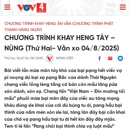
CHƯƠNG TRÌNH KHAY HENG ĂN VẰN (CHƯƠNG TRÌNH PHÁT
THANH HÀNG NGÀY)
CHƯƠNG TRÌNH KHAY HENG TÀY –
NÙNG (Thứ Hai- Vằn xo 04/8/2025)
Thứ hai, 16:47, 04/08/2025
NÔNG DIỆP
Bài viểt lẩn mừa mòn tảy khỏ cúa bại pạng hết viểc vạ
pỉ noọng dú bại xạ pạng Bắc cúa slảnh Thái Nguyên
chang viểc lồng lèng tẳng có bản cỏn mấư lăng pửa
xỏn slảnh, xỏn xạ. Chang fấn “Việt Nam – Đin mường tối
mấư” phuối mừa bại mòn đây cúa viểc au tàng mạng
khảu dủng sle khai cúa cái dú búng tu ái, pang hẩư bại
thình cúa nắm mẻn xỏn sle lai, tảng làn đảy bại cần khai
cúa chá vạ pang hẩư bại tu ái hết kin đảy đây mjảc.
Tem tỉ lẻ fấn “Pang chỏi bại thình chỉa vạ luật mấư”