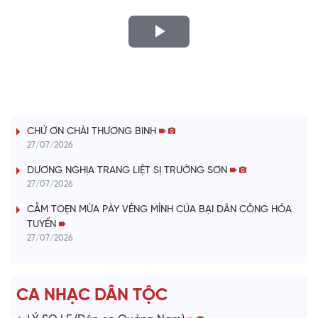
P
l
LỜI CÂY ĐÀN TÍNH
a
CHỨ ƠN CHÀI THƯƠNG BINH
y
27/07/2026
V
DƯƠNG NGHỊA TRANG LIỆT SỊ TRƯỜNG SƠN
27/07/2026
i
CẰM TOẸN MỪA PÀY VẺNG MỈNH CÚA BẠI DÂN CÔNG HỎA
TUYẾN
d
27/07/2026
e
CA NHẠC DÂN TỘC
o