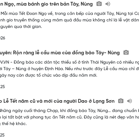
n Ngọ, mùa bánh gio trên bản Tày, Nùng
 Mỗi mùa Tết Đoan Ngọ về, trong căn bếp của người Tày, Nùng tại Cao
nh gio truyền thống cùng mâm quả đầu mùa không chỉ là lễ vật dâng
nguyên qua thời gian.
026
uyên: Rộn ràng lễ cầu mùa của đồng bào Tày- Nùng
.VN - Đồng bào các dân tộc thiểu số ở tỉnh Thái Nguyên có nhiều ng
i Tày – Nùng ở huyện Định Hóa. Nếu như trước đây Lễ cầu mùa chỉ đ
 ngày nay còn được tổ chức vào dịp đầu năm mới.
025
 Lễ Tết năm cũ và mới của người Dao ở Lạng Sơn
hững ngày cuối tháng Chạp, khi đồng bào Tày, Nùng… đang chuẩn bị
 lại tất bật với phong tục ăn Tết năm cũ. Đây cũng là nét đẹp văn h
 thế hệ khác.
025