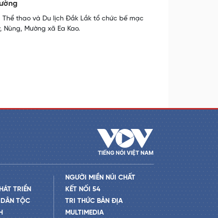
Mường
, Thể thao và Du lịch Đắk Lắk tổ chức bế mạc
, Nùng, Mường xã Ea Kao.
NGƯỜI MIỀN NÚI CHẤT
HÁT TRIỂN
KẾT NỐI 54
 DÂN TỘC
TRI THỨC BẢN ĐỊA
H
MULTIMEDIA