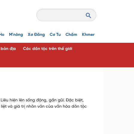
Ho
M'nông
Xơ Đăng
Cơ Tu
Chăm
Khmer
c bản địa
Các dân tộc trên thế giới
Liêu hiện lên sống động, gần gũi. Đặc biệt,
liệt và giá trị nhân văn của văn hóa dân tộc