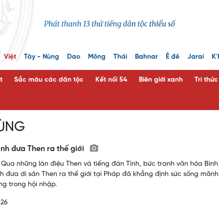
Việt
Tày - Nùng
Dao
Mông
Thái
Bahnar
Ê đê
Jarai
K'
t
Sắc màu các dân tộc
Kết nối 54
Biên giới xanh
Tri thứ
ÙNG
ình đưa Then ra thế giới
 ​Qua những làn điệu Then và tiếng đàn Tính, bức tranh văn hóa Bình 
nh đưa di sản Then ra thế giới tại Pháp đã khẳng định sức sống mãnh 
ng trong hội nhập.
026