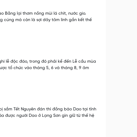
 Bằng lại thơm nồng mùi lá chít, nước gio.
 cúng mà còn là sợi dây tâm linh gắn kết thế
hi lễ độc đáo, trong đó phải kể đến Lễ cầu mùa
ược tổ chức vào tháng 5, 6 và tháng 8, 9 âm
 sắm Tết Nguyên đán thì đồng bào Dao tại tỉnh
óa được người Dao ở Lạng Sơn gìn giữ từ thế hệ