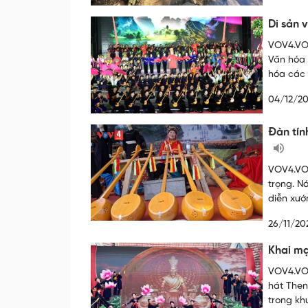
Di sản 
VOV4.VOV
Văn hóa 
hóa các 
04/12/2
Đàn tín
VOV4.VOV
trọng. N
diễn xướ
26/11/20
Khai mạ
VOV4.VOV
hát Then
trong kh