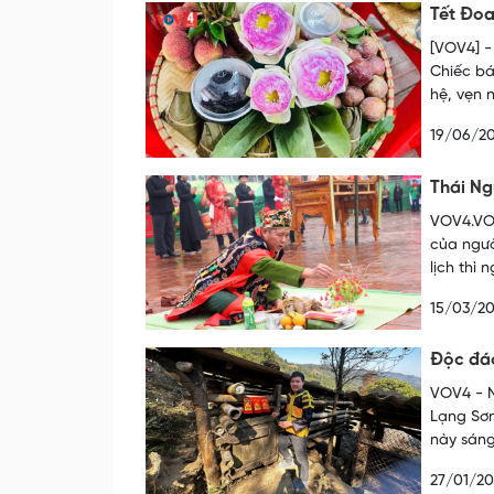
Tết Đoa
[VOV4] -
Chiếc bá
hệ, vẹn 
19/06/2
Thái Ng
VOV4.VOV
của ngườ
lịch thì
15/03/2
Độc đáo
VOV4 - N
Lạng Sơn
này sáng
27/01/2