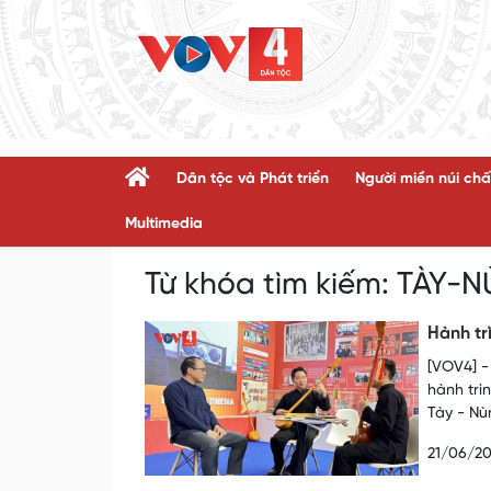
Dân tộc và Phát triển
Người miền núi chấ
Multimedia
Từ khóa tìm kiếm:
TÀY-N
Hành tr
[VOV4] -
hành trì
Tày - Nù
21/06/2