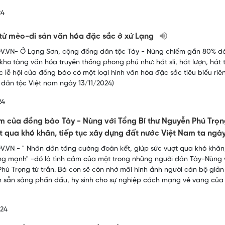
24
tử mèo-di sản văn hóa đặc sắc ở xứ Lạng
.VN- Ở Lạng Sơn, cộng đồng dân tộc Tày - Nùng chiếm gần 80% dân
kho tàng văn hóa truyền thống phong phú như: hát sli, hát lượn, hát t
c lễ hội của đồng bào có một loại hình văn hóa đặc sắc tiêu biểu riê
 dân tộc Việt nam ngày 13/11/2024)
24
m của đồng bào Tày - Nùng với Tổng Bí thư Nguyễn Phú Trọn
t qua khó khăn, tiếp tục xây dựng đất nước Việt Nam ta n
.VN - " Nhân dân tăng cường đoàn kết, giúp sức vượt qua khó khăn,
g mạnh" -đó là tình cảm của một trong những người dân Tày-Nùng v
hú Trọng từ trần. Bà con sẽ còn nhớ mãi hình ảnh người cán bộ giản 
n sẵn sàng phấn đấu, hy sinh cho sự nghiệp cách mạng vẻ vang của
024