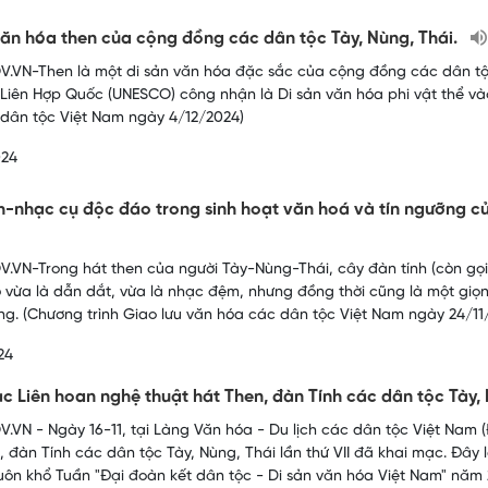
văn hóa then của cộng đồng các dân tộc Tày, Nùng, Thái.
.VN-Then là một di sản văn hóa đặc sắc của cộng đồng các dân tộc
Liên Hợp Quốc (UNESCO) công nhận là Di sản văn hóa phi vật thể vào
dân tộc Việt Nam ngày 4/12/2024)
024
h-nhạc cụ độc đáo trong sinh hoạt văn hoá và tín ngưỡng 
.VN-Trong hát then của người Tày-Nùng-Thái, cây đàn tính (còn gọi là 
ó vừa là dẫn dắt, vừa là nhạc đệm, nhưng đồng thời cũng là một giọn
ng. (Chương trình Giao lưu văn hóa các dân tộc Việt Nam ngày 24/11
24
c Liên hoan nghệ thuật hát Then, đàn Tính các dân tộc Tày, N
.VN - Ngày 16-11, tại Làng Văn hóa - Du lịch các dân tộc Việt Nam (
, đàn Tính các dân tộc Tày, Nùng, Thái lần thứ VII đã khai mạc. Đây l
uôn khổ Tuần "Đại đoàn kết dân tộc - Di sản văn hóa Việt Nam" năm 