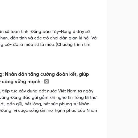
 số toàn tỉnh. Đồng bào Tày-Nùng ở đây sở
hen, đàn tính và các trò chơi dân gian lễ hội. Và
ng có- đó là múa sư tử mèo. (Chương trình tìm
g: Nhân dân tăng cường đoàn kết, giúp
gày càng vững mạnh
 tiếp tục xây dựng đất nước Việt Nam ta ngày
ùng Đông Bắc gửi gắm khi nghe tin Tổng Bí thư
dị, gần gũi, hết lòng, hết sức phụng sự Nhân
 Đảng, vì cuộc sống ấm no, hạnh phúc của Nhân