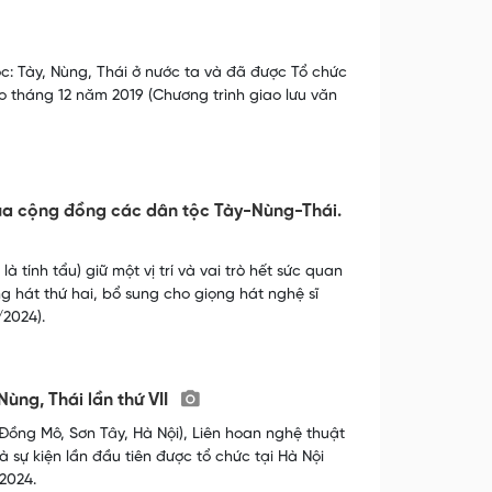
: Tày, Nùng, Thái ở nước ta và đã được Tổ chức
 tháng 12 năm 2019 (Chương trình giao lưu văn
của cộng đồng các dân tộc Tày-Nùng-Thái.
tính tẩu) giữ một vị trí và vai trò hết sức quan
g hát thứ hai, bổ sung cho giọng hát nghệ sĩ
/2024).
ùng, Thái lần thứ VII
Đồng Mô, Sơn Tây, Hà Nội), Liên hoan nghệ thuật
à sự kiện lần đầu tiên được tổ chức tại Hà Nội
2024.