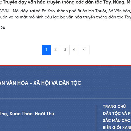
: Truyền dạy văn hóa truyền thống các dân tộc Tày, Nùng, 
.VN - Mới đây, tại xã Ea Kao, thành phố Buôn Ma Thuột, Sở Văn hóa
huấn và ra mắt mô hình câu lạc bộ văn hóa truyền thống dân tộc Tày
024
1
2
3
4
››
AN VĂN HÓA - XÃ HỘI VÀ DÂN TỘC
TRANG CHỦ
Thọ, Xuân Thân, Hoài Thu
DÂN TỘC VÀ P
SẮC MÀU CÁC
BIÊN GIỚI XAN