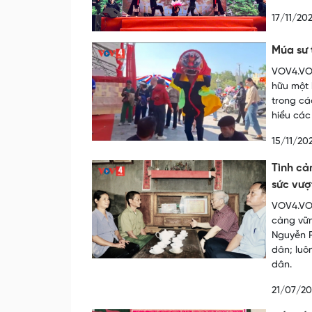
17/11/20
Múa sư 
VOV4.VOV
hữu một 
trong cá
hiểu các
15/11/20
Tình cả
sức vượ
VOV4.VOV
càng vữn
Nguyễn P
dân; luô
dân.
21/07/2