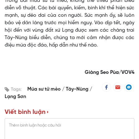
Trong bài múa sư tử mèo, không thể thiếu phần biểu
diễn võ thuật. Các bài quyền, kiếm, binh khí thể hiện sức
mạnh, sự dẻo dai của con người. Sức mạnh ấy, sẽ luôn
bảo vệ dân làng trước mọi hiểm nguy. Vào dịp tết, ngày
hội đến với vùng đất xứ Lạng được xem các chàng trai
Tày-Nùng biểu diễn, chúng ta mới cảm nhận được các
điệu múa độc đáo, hấp dẫn như thế nào.
Giàng Seo Pùa/VOV4
Múa sư tử mèo
Tày-Nùng
Tags:
Lạng Sơn
Viết bình luận