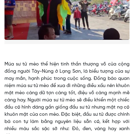
Múa sư tử mèo thể hiện tinh thần thượng võ của cộng
đồng người Tày-Nùng ở Lạng Sơn, là biểu tượng của sự
may mắn, hạnh phúc trong cuộc sống. Đồng bào quan
niệm múa sư tử mèo để xua đi những điều xấu nên khuôn
mặt mèo càng dữ tợn càng tốt, điệu võ càng mạnh mẽ
càng hay. Người múa sư tử mèo sẽ điều khiển một chiếc
đầu có hình dáng gần giống đầu sư tử nhưng mặt nạ có
khuôn mặt của con mèo. Đặc biệt, đầu sư tử được chính
bà con tự làm bằng nguyên liệu sẵn có, kết hợp với
nhiều màu sắc sặc sỡ như: Đỏ, đen, vàng hay xanh