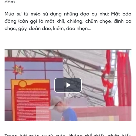
đậm...
Múa sư tử mèo sử dụng những đạo cụ như: Mặt báo
đông (còn gọi là mặt khỉ), chiêng, chũm chọe, đinh ba
chạc, gậy, đoản đao, kiếm, dao nhọn…
Play
Video