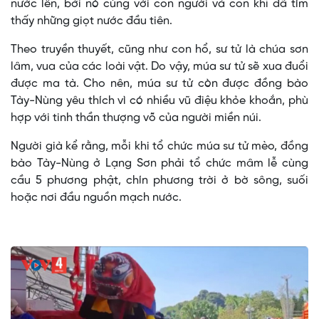
nước lên, bởi nó cùng với con người và con khỉ đã tìm
thấy những giọt nước đầu tiên.
Theo truyền thuyết, cũng như con hổ, sư tử là chúa sơn
lâm, vua của các loài vật. Do vậy, múa sư tử sẽ xua đuổi
được ma tà. Cho nên, múa sư tử còn được đồng bào
Tày-Nùng yêu thích vì có nhiều vũ điệu khỏe khoắn, phù
hợp với tinh thần thượng võ của người miền núi.
Người già kể rằng, mỗi khi tổ chức múa sư tử mèo, đồng
bào Tày-Nùng ở Lạng Sơn phải tổ chức mâm lễ cùng
cầu 5 phương phật, chín phương trời ở bờ sông, suối
hoặc nơi đầu nguồn mạch nước.