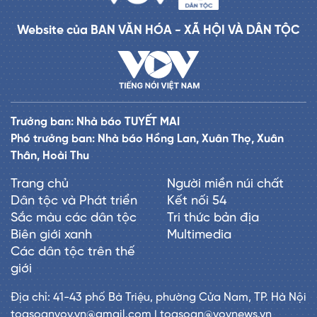
Website của BAN VĂN HÓA - XÃ HỘI VÀ DÂN TỘC
Trưởng ban: Nhà báo TUYẾT MAI
Phó trưởng ban: Nhà báo Hồng Lan, Xuân Thọ, Xuân
Thân, Hoài Thu
Trang chủ
Người miền núi chất
Dân tộc và Phát triển
Kết nối 54
Sắc màu các dân tộc
Tri thức bản địa
Biên giới xanh
Multimedia
Các dân tộc trên thế
giới
Địa chỉ: 41-43 phố Bà Triệu, phường Cửa Nam, TP. Hà Nội
toasoanvov.vn@gmail.com | toasoan@vovnews.vn