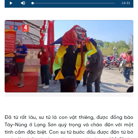
Remaining
-14:31
Loaded
:
Progress
:
Play
Mute
0%
0%
Time
Đã từ rất lâu, sư tử là con vật thiêng, được đồng bào
Tày-Nùng ở Lạng Sơn quý trọng và chào đón với một
tình cảm đặc biệt. Con sư tử bước đầu được đón từ bờ