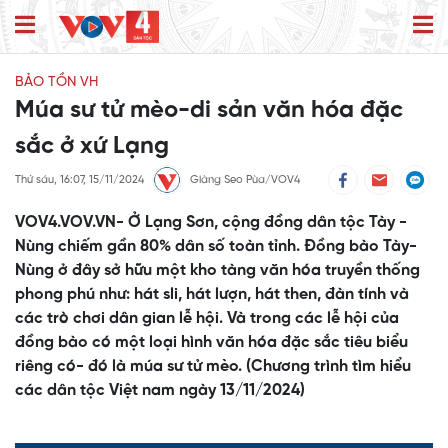
BẢO TỒN VH
Múa sư tử mèo-di sản văn hóa đặc
sắc ở xứ Lạng
Thứ sáu, 16:07, 15/11/2024
Giàng Seo Pùa/VOV4
VOV4.VOV.VN- Ở Lạng Sơn, cộng đồng dân tộc Tày -
Nùng chiếm gần 80% dân số toàn tỉnh. Đồng bào Tày-
Nùng ở đây sở hữu một kho tàng văn hóa truyền thống
phong phú như: hát sli, hát lượn, hát then, đàn tính và
các trò chơi dân gian lễ hội. Và trong các lễ hội của
đồng bào có một loại hình văn hóa đặc sắc tiêu biểu
riêng có- đó là múa sư tử mèo. (Chương trình tìm hiểu
các dân tộc Việt nam ngày 13/11/2024)