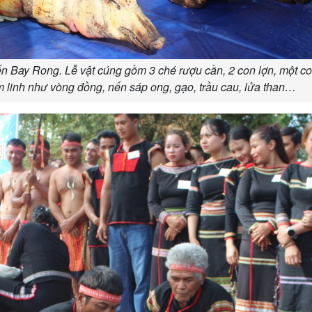
bến Bay Rong. Lễ vật cúng gồm 3 ché rượu cần, 2 con lợn, một c
 linh như vòng đồng, nến sáp ong, gạo, trầu cau, lửa than…