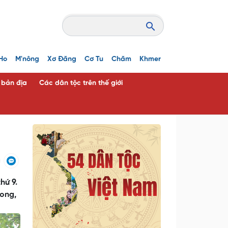
Ho
M'nông
Xơ Đăng
Cơ Tu
Chăm
Khmer
c bản địa
Các dân tộc trên thế giới
hứ 9.
Rong,