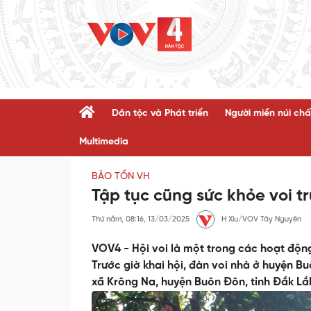
Dân tộc và Phát triển
Người miền núi chấ
Multimedia
BẢO TỒN VH
Tập tục cũng sức khỏe voi tr
Thứ năm, 08:16, 13/03/2025
H Xíu/VOV Tây Nguyên
VOV4 - Hội voi là một trong các hoạt động
Trước giờ khai hội, đàn voi nhà ở huyện B
xã Krông Na, huyện Buôn Đôn, tỉnh Đắk Lắ