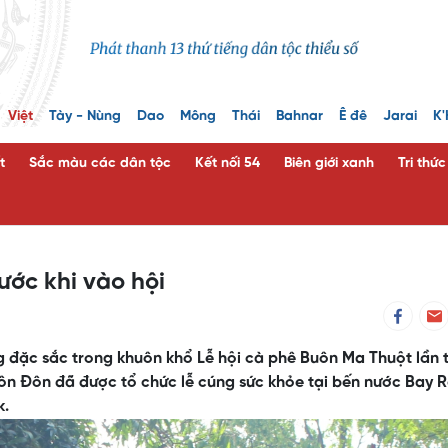
Việt
Tày - Nùng
Dao
Mông
Thái
Bahnar
Ê đê
Jarai
K'
t
Sắc màu các dân tộc
Kết nối 54
Biên giới xanh
Tri thứ
ước khi vào hội
 đặc sắc trong khuôn khổ Lễ hội cà phê Buôn Ma Thuột lần t
uôn Đôn đã được tổ chức lễ cúng sức khỏe tại bến nước Bay 
k.