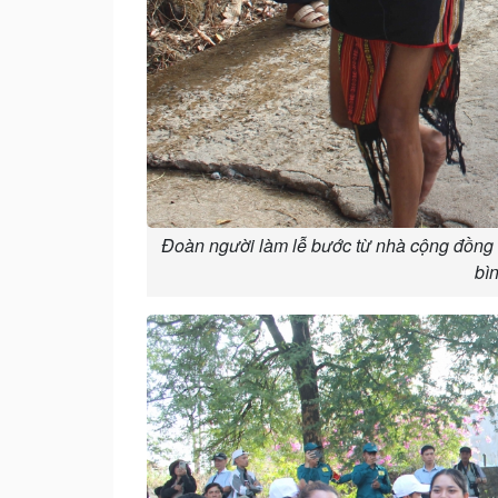
Đoàn người làm lễ bước từ nhà cộng đồng 
bì