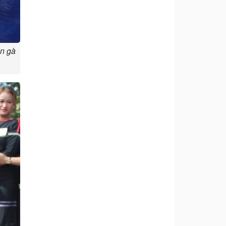
on gà