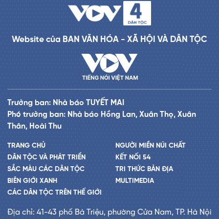
Website của BAN VĂN HÓA - XÃ HỘI VÀ DÂN TỘC
Trưởng ban: Nhà báo TUYẾT MAI
Phó trưởng ban: Nhà báo Hồng Lan, Xuân Thọ, Xuân
Thân, Hoài Thu
TRANG CHỦ
NGƯỜI MIỀN NÚI CHẤT
DÂN TỘC VÀ PHÁT TRIỂN
KẾT NỐI 54
SẮC MÀU CÁC DÂN TỘC
TRI THỨC BẢN ĐỊA
BIÊN GIỚI XANH
MULTIMEDIA
CÁC DÂN TỘC TRÊN THẾ GIỚI
Địa chỉ: 41-43 phố Bà Triệu, phường Cửa Nam, TP. Hà Nội