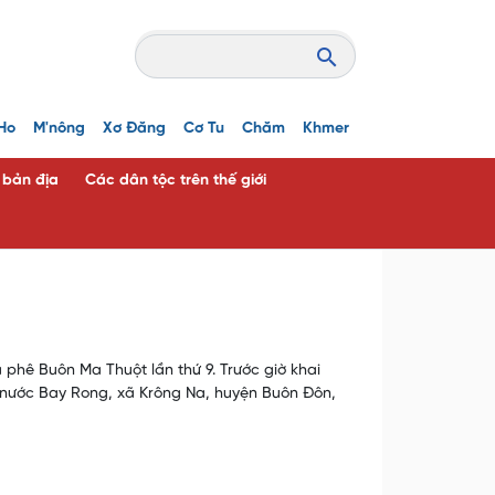
Ho
M'nông
Xơ Đăng
Cơ Tu
Chăm
Khmer
c bản địa
Các dân tộc trên thế giới
 phê Buôn Ma Thuột lần thứ 9. Trước giờ khai
n nước Bay Rong, xã Krông Na, huyện Buôn Đôn,