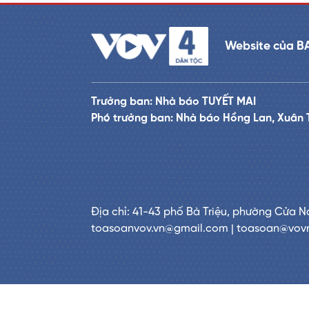
Website của B
Trưởng ban: Nhà báo TUYẾT MAI
Phó trưởng ban: Nhà báo Hồng Lan, Xuân 
Địa chỉ: 41-43 phố Bà Triệu, phường Cửa N
toasoanvov.vn@gmail.com | toasoan@vov