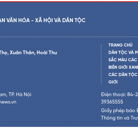
AN VĂN HÓA - XÃ HỘI VÀ DÂN TỘC
TRANG CHỦ
Thọ, Xuân Thân, Hoài Thu
DÂN TỘC VÀ P
SẮC MÀU CÁC
BIÊN GIỚI XAN
CÁC DÂN TỘC 
GIỚI
am, TP. Hà Nội
Điện thoại: 84-
news.vn
39365555
Giấy phép báo 
Thông tin và Tr