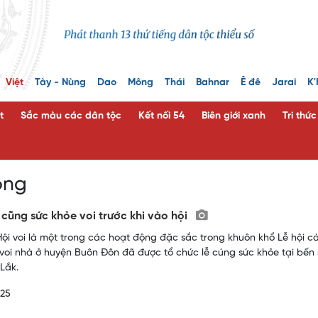
Việt
Tày - Nùng
Dao
Mông
Thái
Bahnar
Ê đê
Jarai
K'
t
Sắc màu các dân tộc
Kết nối 54
Biên giới xanh
Tri thứ
ong
 cũng sức khỏe voi trước khi vào hội
ội voi là một trong các hoạt động đặc sắc trong khuôn khổ Lễ hội cà
 voi nhà ở huyện Buôn Đôn đã được tổ chức lễ cúng sức khỏe tại bế
 Lắk.
025