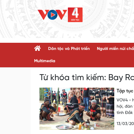
Dân tộc và Phát triển
Người miền núi chấ
Multimedia
Từ khóa tìm kiếm:
Bay R
Tập tục
VOV4 - H
hội, đàn
tỉnh Đắk
13/03/2