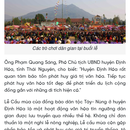
Các trò chơi dân gian tại buổi lễ
Ông Phạm Quang Sáng, Phó Chủ tịch UBND huyện Định
Hóa, tỉnh Thái Nguyên, cho biết: "Huyện Định Hóa rất
quan tâm bảo tồn phát huy giá trị văn hóa. Tiếp tục
phát huy văn hóa tốt đẹp để phát triển du lịch cộng
đồng gắn với những di tích hiện có."
Lễ Cầu mùa của đồng bào dân tộc Tày- Nùng ở huyện
Định Hóa là một hoạt động văn hóa tín ngưỡng dân
gian được lưu truyền qua nhiều thế hệ. Không chỉ đơn
thuần là một nghi lễ nông nghiệp, Lễ cầu mùa còn góp
phần bảo tồn và phát huy các giá trị truyền thống, tô