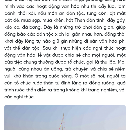
mình vào các hoạt động văn hóa như thi cấy lúa, làm
bánh, thổi xôi, nấu món ăn dân tộc, tung còn, bịt mắt
bắt dê, múa sạp, múa khèn, hát Then đàn tính, đẩy gậy,
kéo co, đá bóng. Đây là những trò chơi dân gian, giúp
đồng bào các dân tộc xích lại gần nhau hơn, đồng thời
khơi dậy lòng tự hào giữ gìn những di sản văn hóa phi
vật thể dân tộc. Sau khi thực hiện các nghi thức hoạt
động văn hóa, lễ vật được chia sẻ cho mọi người, một
bữa tiệc chung thường được tổ chức, gọi là thụ lộc. Mọi
người cùng nhau ăn uống, trò chuyện và chia sẻ niềm
vui, khó khăn trong cuộc sống. Ở một số nơi, người ta
còn tổ chức rước thần từ đình làng ra đồng ruộng, quá
trình rước thần diễn ra trong không khí trang nghiêm, với
các nghi thức.