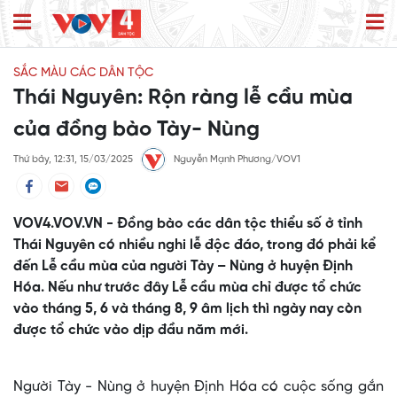
SẮC MÀU CÁC DÂN TỘC
Thái Nguyên: Rộn ràng lễ cầu mùa
của đồng bào Tày- Nùng
Thứ bảy, 12:31, 15/03/2025
Nguyễn Mạnh Phương/VOV1
VOV4.VOV.VN - Đồng bào các dân tộc thiểu số ở tỉnh
Thái Nguyên có nhiều nghi lễ độc đáo, trong đó phải kể
đến Lễ cầu mùa của người Tày – Nùng ở huyện Định
Hóa. Nếu như trước đây Lễ cầu mùa chỉ được tổ chức
vào tháng 5, 6 và tháng 8, 9 âm lịch thì ngày nay còn
được tổ chức vào dịp đầu năm mới.
Người Tày - Nùng ở huyện Định Hóa có cuộc sống gắn