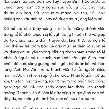
"Lễ Cầu mùa của dân tộc Tày huyện Định Hóa được tổ
chức hàng năm có ý nghĩa sâu sắc là cầu cho mưa
thuận gió hòa, cầu cho mừa màng bội thu, cầu cho
những con vật sinh sôi, nảy nở được mùa", ông Kiệm nói.
Để hỗ trợ cho thầy cúng – chủ lễ, những thành viên
trong tổ lễ phải chuẩn bị lễ vật, trang trí bàn thờ và giúp
đỡ tổ chức, hướng dẫn, truyền đạt kiến thức về nghi lễ
cho thế hệ trẻ, đảm bảo Lễ cầu mùa sẽ diễn ra suôn sẻ
và đúng với truyền thống. Những thành viên trong tổ lễ
phải là người có tư cách, sức khỏe tốt, gia đình, con
cháu đề huề, sống gương mẫu, gắn bó đoàn kết với bản
làng. Anh Ma Văn Trầm, thành viên tổ lễ, người nhiều
năm được tín nhiệm sắp lễ cho biết: "Phần lễ gồm có gà
xôi, thủ lợn, hương vàng, rồi có mâm lộc phần hạt giống
gạo ngô đỗ để các thầy dâng lên thần linh thành
hoàng. Thành viên đi làm lễ này cũng là gia đình con cái
đầy đủ, vợ chồng thuận hòa, con cái có nếp, có tẻ."
Sau phần lễ, bà con và khách thập phương cùng hòa