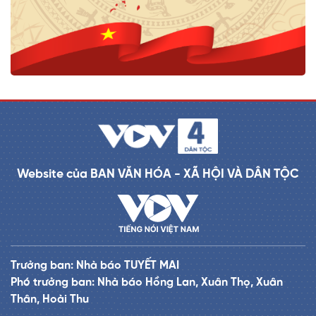
Website của BAN VĂN HÓA - XÃ HỘI VÀ DÂN TỘC
Trưởng ban: Nhà báo TUYẾT MAI
Phó trưởng ban: Nhà báo Hồng Lan, Xuân Thọ, Xuân
Thân, Hoài Thu