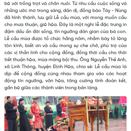
bó với trồng trọt và chăn nuôi. Từ nhu cầu cuộc sống và
những ước mơ trong sáng, dản dị, đồng bào Tày - Nùng
đã hình thành, lưu giữ Lễ cầu mùa, với mong muốn cầu
cho mưa thuận, gió hòa. Đây là một nghi lễ đặc trưng in
đậm dấu ấn đời sống, tín ngưỡng dân gian của bà con.
Lễ cầu mùa được tổ chức hằng năm, nhằm bày tỏ lòng
tôn kính, biết ơn và cầu mong sự che chở, phù trợ của
các vị thần linh cho cộng đồng, đồng thời cầu cho thời
tiết thuận hòa, mùa màng bội thu. Ông Nguyễn Thế Anh,
xã Linh Thông, huyện Định Hóa, chia sẻ: Lễ cầu mùa là
dịp để cộng đồng cùng nhau tham gia vào các hoạt
động tín ngưỡng, văn hóa, tăng cường tình đoàn kết,
gắn bó giữa các thành viên trong bản làng.