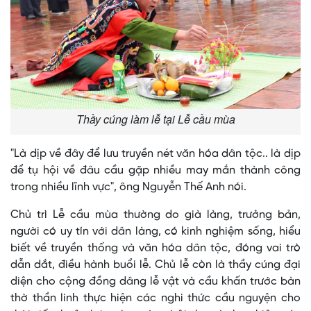
Thầy cúng làm lễ tại Lễ cầu mùa
"Là dịp về đây để lưu truyền nét văn hóa dân tộc.. là dịp
để tụ hội về đâu cầu gặp nhiều may mắn thành công
trong nhiều lĩnh vực", ông Nguyễn Thế Anh nói.
Chủ trì Lễ cầu mùa thường do già làng, trưởng bản,
người có uy tín với dân làng, có kinh nghiệm sống, hiểu
biết về truyền thống và văn hóa dân tộc, đóng vai trò
dẫn dắt, điều hành buổi lễ. Chủ lễ còn là thầy cúng đại
diện cho cộng đồng dâng lễ vật và cầu khấn trước bàn
thờ thần linh thực hiện các nghi thức cầu nguyện cho