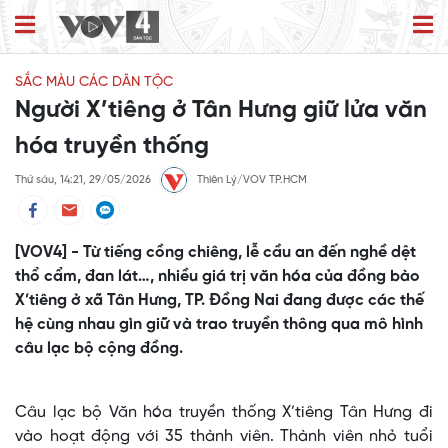
SẮC MÀU CÁC DÂN TỘC
Người X’tiêng ở Tân Hưng giữ lửa văn
hóa truyền thống
Thứ sáu, 14:21, 29/05/2026
Thiên Lý/VOV TP.HCM
[VOV4] - Từ tiếng cồng chiêng, lễ cầu an đến nghề dệt
thổ cẩm, đan lát…, nhiều giá trị văn hóa của đồng bào
X’tiêng ở xã Tân Hưng, TP. Đồng Nai đang được các thế
hệ cùng nhau gìn giữ và trao truyền thông qua mô hình
câu lạc bộ cộng đồng.
Câu lạc bộ Văn hóa truyền thống X’tiêng Tân Hưng đi
vào hoạt động với 35 thành viên. Thành viên nhỏ tuổi