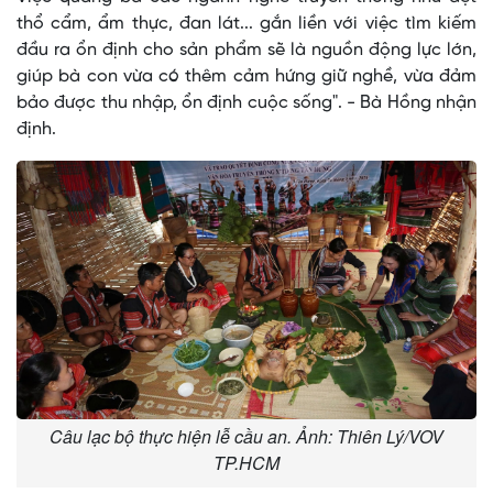
thổ cẩm, ẩm thực, đan lát... gắn liền với việc tìm kiếm
đầu ra ổn định cho sản phẩm sẽ là nguồn động lực lớn,
giúp bà con vừa có thêm cảm hứng giữ nghề, vừa đảm
bảo được thu nhập, ổn định cuộc sống". - Bà Hồng nhận
định.
Câu lạc bộ thực hiện lễ cầu an. Ảnh: Thiên Lý/VOV
TP.HCM