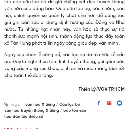
lập các câu lạc bộ để giữ những nét đẹp truyền thống
văn hóa của đồng bào. Qua câu lạc bộ, các nhóm, các
hội, chính quyền sẽ quản lý chặt chẽ hơn để công tác
giữ gìn bản sắc đi đúng định hướng của Đảng và Nhà
nước. Từ những hạt nhân này, văn hóa sẽ thực sự trở
thành sức mạnh nội sinh, thành động lực thúc đẩy toàn
xã Tân Hưng phát triển ngày càng giàu đẹp, văn minh".
Ngay sau phần lễ công bố, câu lạc bộ đã tổ chức Lễ cầu
an. Đây là nghi thức tâm linh truyền thống, gửi gắm ước
vọng cầu mong sức khỏe, bình an và mùa màng tươi tốt
cho toàn thể dân làng.
Thiên Lý/VOV TP.HCM
Tags:
văn hóa X’tiêng
Câu lạc bộ
văn hóa truyền thống X’tiêng
bảo tồn văn
hóa dân tộc thiểu số