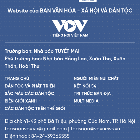
Website của BAN VĂN HÓA - XÃ HỘI VÀ DÂN TỘC
Trưởng ban: Nhà báo TUYẾT MAI
Phó trưởng ban: Nhà báo Hồng Lan, Xuân Thọ, Xuân
Thân, Hoài Thu
TRANG CHỦ
NGƯỜI MIỀN NÚI CHẤT
DÂN TỘC VÀ PHÁT TRIỂN
KẾT NỐI 54
SẮC MÀU CÁC DÂN TỘC
TRI THỨC BẢN ĐỊA
BIÊN GIỚI XANH
MULTIMEDIA
CÁC DÂN TỘC TRÊN THẾ GIỚI
Địa chỉ: 41-43 phố Bà Triệu, phường Cửa Nam, TP. Hà Nội
toasoanvov.vn@gmail.com | toasoan@vovnews.vn
Điện thoại: 84-24-39365555