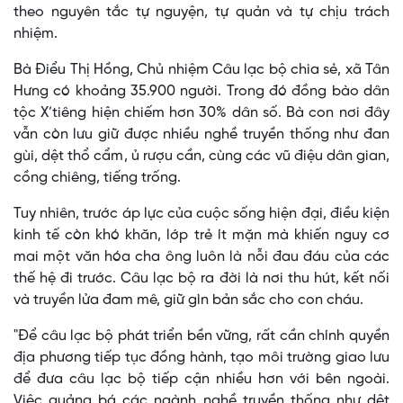
theo nguyên tắc tự nguyện, tự quản và tự chịu trách
nhiệm.
Bà Điểu Thị Hồng, Chủ nhiệm Câu lạc bộ chia sẻ, xã Tân
Hưng có khoảng 35.900 người. Trong đó đồng bào dân
tộc X’tiêng hiện chiếm hơn 30% dân số. Bà con nơi đây
vẫn còn lưu giữ được nhiều nghề truyền thống như đan
gùi, dệt thổ cẩm, ủ rượu cần, cùng các vũ điệu dân gian,
cồng chiêng, tiếng trống.
Tuy nhiên, trước áp lực của cuộc sống hiện đại, điều kiện
kinh tế còn khó khăn, lớp trẻ ít mặn mà khiến nguy cơ
mai một văn hóa cha ông luôn là nỗi đau đáu của các
thế hệ đi trước. Câu lạc bộ ra đời là nơi thu hút, kết nối
và truyền lửa đam mê, giữ gìn bản sắc cho con cháu.
"Để câu lạc bộ phát triển bền vững, rất cần chính quyền
địa phương tiếp tục đồng hành, tạo môi trường giao lưu
để đưa câu lạc bộ tiếp cận nhiều hơn với bên ngoài.
Việc quảng bá các ngành nghề truyền thống như dệt