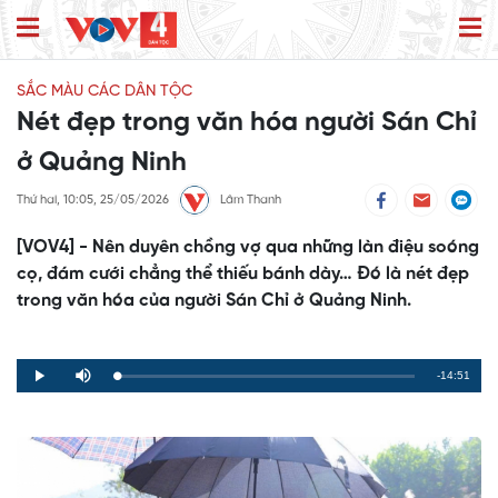
SẮC MÀU CÁC DÂN TỘC
Nét đẹp trong văn hóa người Sán Chỉ
ở Quảng Ninh
Thứ hai, 10:05, 25/05/2026
Lâm Thanh
[VOV4] - Nên duyên chồng vợ qua những làn điệu soóng
cọ, đám cưới chẳng thể thiếu bánh dày… Đó là nét đẹp
trong văn hóa của người Sán Chỉ ở Quảng Ninh.
Remaining
-14:51
Loaded
:
Progress
:
Play
Mute
0%
0%
Time