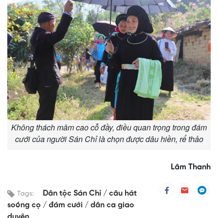
Không thách mâm cao cỗ đầy, điều quan trọng trong đám
cưới của người Sán Chỉ là chọn được dâu hiền, rể thảo
Lâm Thanh
Dân tộc Sán Chỉ
câu hát
Tags:
soóng cọ
đám cưới
dân ca giao
duyên