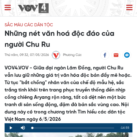
SẮC MÀU CÁC DÂN TỘC
Những nét văn hoá độc đáo của
người Chu Ru
Thứ năm, 09:32, 07/05/2026
Phương Cúc
VOV4.VOV - Giữa đại ngàn Lâm Đồng, người Chu Ru
vẫn lưu giữ những giá trị văn hóa độc bản đầy mê hoặc.
Từ tục "bắt chồng" nhân văn của chế độ mẫu hệ, sắc
trắng tinh khôi trên trang phục truyền thống đến nhịp
cồng chiêng Aryang rộn ràng, tất cả dệt nên một bức
tranh di sản sống động, đậm đà bản sắc vùng cao. Nội
dung này có trong chương trình Tìm hiểu các dân tộc
Việt Nam ngày 6/5/2026
Remaining
-14:55
Loaded
:
Progress
:
Play
Mute
0%
0%
Time