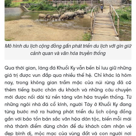
Mô hình du lịch cộng đồng gắn phát triển du lịch với gìn giữ
cảnh quan và văn hóa truyền thống
Qua thời gian, làng đá Khuổi Ky vẫn bền bỉ lưu giữ những
giá trị được vun đắp qua nhiều thế hệ. Chỉ khác là hôm
nay, trong không gian trầm mặc của núi rừng đã có
thêm tiếng bước chân du khách và những câu chuyện
mới được nối dài từ nền tảng văn hóa truyền thống. Từ
những ngôi nhà đá cổ kính, người Tày ở Khuổi Ky đang
từng bước mở ra hướng phát triển du lịch cộng đồng
gắn với bảo tồn bản sắc văn hóa dân tộc, biến mỗi mái
nhà thành điểm dừng chân để du khách cảm nhận vẻ
đẹp bình dị, mộc mạc của vùng đất và con người nơi