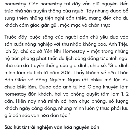
homestay. Các homestay tại đây vẫn giữ nguyên kiến
trúc nhà sàn truyền thống của người Tày nhưng được bổ
sung thêm những tiện nghi cần thiết, mang đến cho du
khách cảm giác gần gũi, mộc mạc và chân thực.
Trước đây, cuộc sống của người dân chủ yếu dựa vào
sản xuất nông nghiệp với thu nhập không cao. Anh Triệu
Ích Sỹ, chủ cơ sở Yến Nhi Homestay – một trong những
hộ tiên phong phát triển du lịch cộng đồng từ chính ngôi
nhà sàn đá truyền thống của gia đình, chia sẻ: "Gia đình
mình làm du lịch từ năm 2016. Thấy khách về bên Thác
Bản Giốc và động Ngườm Ngao rất nhiều mà lúc đó
chưa biết làm. Được các anh từ Hà Giang khuyên làm
homestay đón khách, hai vợ chồng quyết tâm làm 1, 2
căn. Hiện nay nhà mình có hơn chục phòng, số lượng
khách ngày càng đông, nhưng mình luôn ý thức phải lưu
giữ bản sắc văn hóa dân tộc."
Sức hút từ trải nghiệm văn hóa nguyên bản