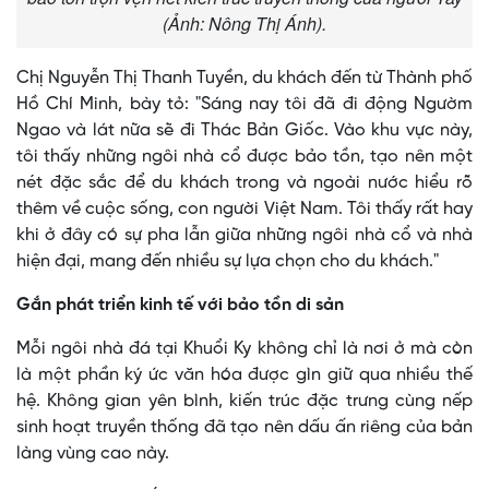
(Ảnh: Nông Thị Ánh).
Chị Nguyễn Thị Thanh Tuyền, du khách đến từ Thành phố
Hồ Chí Minh, bày tỏ: "Sáng nay tôi đã đi động Ngườm
Ngao và lát nữa sẽ đi Thác Bản Giốc. Vào khu vực này,
tôi thấy những ngôi nhà cổ được bảo tồn, tạo nên một
nét đặc sắc để du khách trong và ngoài nước hiểu rõ
thêm về cuộc sống, con người Việt Nam. Tôi thấy rất hay
khi ở đây có sự pha lẫn giữa những ngôi nhà cổ và nhà
hiện đại, mang đến nhiều sự lựa chọn cho du khách."
Gắn phát triển kinh tế với bảo tồn di sản
Mỗi ngôi nhà đá tại Khuổi Ky không chỉ là nơi ở mà còn
là một phần ký ức văn hóa được gìn giữ qua nhiều thế
hệ. Không gian yên bình, kiến trúc đặc trưng cùng nếp
sinh hoạt truyền thống đã tạo nên dấu ấn riêng của bản
làng vùng cao này.