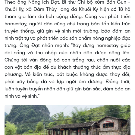
Theo ông Nông Ích Đạt, Bí thư Chi bộ xóm Bản Gun -
Khuổi Ky, xã Đàm Thủy, làng đá Khuổi Ky hiện có 18 hộ
tham gia làm du lịch cộng đồng. Cùng với phát triển
homestay, người dân cũng chú trọng bảo tồn kiến trúc
truyền thống, giữ gìn vệ sinh môi trường, bảo đảm an
ninh trật tự và phát triển các sản phẩm nông nghiệp đặc
trưng. Ông Đạt nhấn mạnh: "Xây dựng homestay giúp
đời sống và thu nhập của nhân dân được nâng lên.
Chúng tôi vận động bà con trồng rau, chăn nuôi các
con vật bản địa để du khách thưởng thức ẩm thực địa
phương. Về kiến trúc, bắt buộc không được thay đổi,
phải xây bằng đá và lợp ngói âm dương. Đồng thời,
luôn tuyên truyền nhân dân giữ gìn bản sắc, đảm bảo an
ninh và vệ sinh."