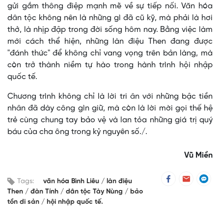
gửi gắm thông điệp mạnh mẽ về sự tiếp nối. Văn hóa
dân tộc không nên là những gì đã cũ kỹ, mà phải là hơi
thở, là nhịp đập trong đời sống hôm nay. Bằng việc làm
mới cách thể hiện, những làn điệu Then đang được
"đánh thức" để không chỉ vang vọng trên bản làng, mà
còn trở thành niềm tự hào trong hành trình hội nhập
quốc tế.
Chương trình không chỉ là lời tri ân với những bậc tiền
nhân đã dày công gìn giữ, mà còn là lời mời gọi thế hệ
trẻ cùng chung tay bảo vệ và lan tỏa những giá trị quý
báu của cha ông trong kỷ nguyên số./.
Vũ Miền
Tags:
văn hóa Bình Liêu
làn điệu
Then
đàn Tính
dân tộc Tày Nùng
bảo
tồn di sản
hội nhập quốc tế.