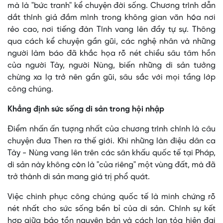
mà là "bức tranh" kể chuyện đời sống. Chương trình dẫn
dắt thính giả đắm mình trong không gian văn hóa nơi
rẻo cao, nơi tiếng đàn Tính vang lên đầy tự sự. Thông
qua cách kể chuyện gần gũi, các nghệ nhân và những
người làm báo đã khắc họa rõ nét chiều sâu tâm hồn
của người Tày, người Nùng, biến những di sản tưởng
chừng xa lạ trở nên gần gũi, sâu sắc với mọi tầng lớp
công chúng.
Khẳng định sức sống
di sản trong hội nhập
Điểm nhấn ấn tượng nhất của chương trình chính là câu
chuyện đưa Then ra thế giới. Khi những làn điệu dân ca
Tày - Nùng vang lên trên các sân khấu quốc tế tại Pháp,
di sản này không còn là "của riêng" một vùng đất, mà đã
trở thành di sản mang giá trị phổ quát.
Việc chinh phục công chúng quốc tế là minh chứng rõ
nét nhất cho sức sống bền bỉ của di sản. Chính sự kết
hợp giữa bảo tồn nguyên bản và cách lan tỏa hiện đại