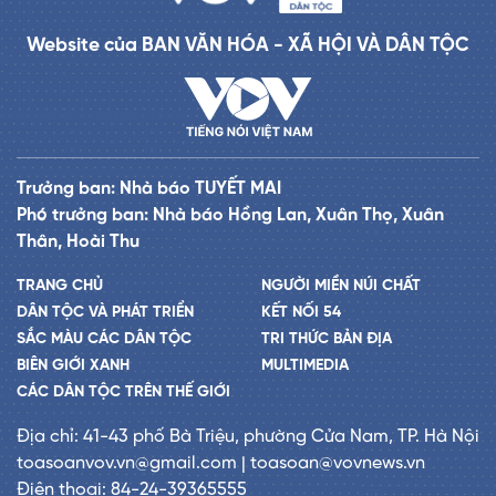
Website của BAN VĂN HÓA - XÃ HỘI VÀ DÂN TỘC
Trưởng ban: Nhà báo TUYẾT MAI
Phó trưởng ban: Nhà báo Hồng Lan, Xuân Thọ, Xuân
Thân, Hoài Thu
TRANG CHỦ
NGƯỜI MIỀN NÚI CHẤT
DÂN TỘC VÀ PHÁT TRIỂN
KẾT NỐI 54
SẮC MÀU CÁC DÂN TỘC
TRI THỨC BẢN ĐỊA
BIÊN GIỚI XANH
MULTIMEDIA
CÁC DÂN TỘC TRÊN THẾ GIỚI
Địa chỉ: 41-43 phố Bà Triệu, phường Cửa Nam, TP. Hà Nội
toasoanvov.vn@gmail.com | toasoan@vovnews.vn
Điện thoại: 84-24-39365555