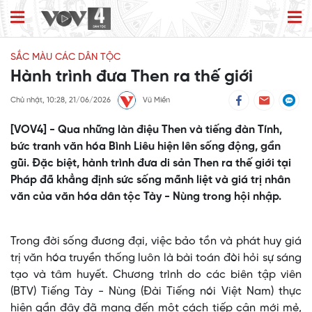
SẮC MÀU CÁC DÂN TỘC
Hành trình đưa Then ra thế giới
Chủ nhật, 10:28, 21/06/2026
Vũ Miền
[VOV4] - ​Qua những làn điệu Then và tiếng đàn Tính,
bức tranh văn hóa Bình Liêu hiện lên sống động, gần
gũi. Đặc biệt, hành trình đưa di sản Then ra thế giới tại
Pháp đã khẳng định sức sống mãnh liệt và giá trị nhân
văn của văn hóa dân tộc Tày - Nùng trong hội nhập.
Trong đời sống đương đại, việc bảo tồn và phát huy giá
trị văn hóa truyền thống luôn là bài toán đòi hỏi sự sáng
tạo và tâm huyết. Chương trình do các biên tập viên
(BTV) Tiếng Tày - Nùng (Đài Tiếng nói Việt Nam) thực
hiện gần đây đã mang đến một cách tiếp cận mới mẻ,