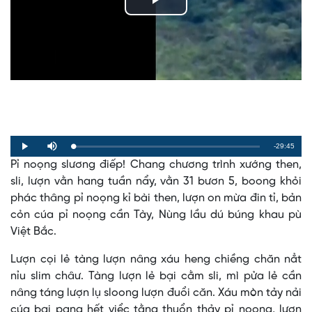
Play
Video
Remaining
-29:45
Loaded
:
Progress
:
Play
Mute
0%
0%
Pỉ noọng slương điếp! Chang chương trình xướng then,
Time
sli, lượn vằn hang tuần nẩy, vằn 31 bươn 5, boong khỏi
phác thâng pỉ noọng kỉ bài then, lượn on mừa đin tỉ, bản
cỏn cúa pỉ noọng cần Tày, Nùng lầu dú búng khau pù
Việt Bắc.
Lượn cọi lẻ tàng lượn nâng xáu heng chiềng chăn nẳt
nỉu slim châư. Tàng lượn lẻ bại cằm sli, mì pửa lẻ cần
nâng táng lượn lụ sloong lượn đuổi căn. Xáu mòn tảy nải
cúa bại pạng hết viểc tằng thuổn thảy pỉ noọng, lượn