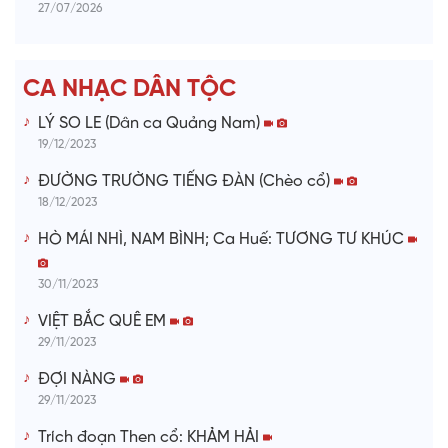
d
27/07/2026
e
CA NHẠC DÂN TỘC
o
LÝ SO LE (Dân ca Quảng Nam)
19/12/2023
ĐƯỜNG TRƯỜNG TIẾNG ĐÀN (Chèo cổ)
18/12/2023
HÒ MÁI NHÌ, NAM BÌNH; Ca Huế: TƯƠNG TƯ KHÚC
30/11/2023
VIỆT BẮC QUÊ EM
29/11/2023
ĐỢI NÀNG
29/11/2023
Trích đoạn Then cổ: KHẢM HẢI