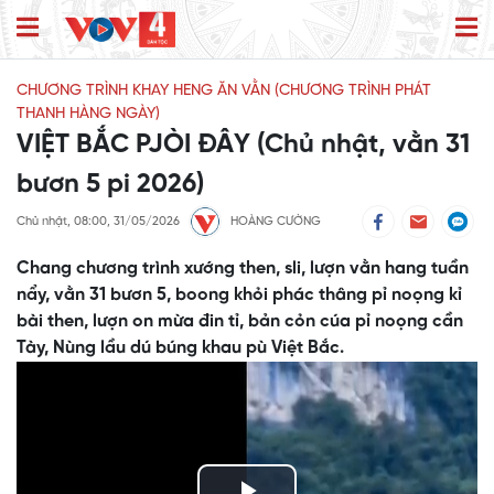
CHƯƠNG TRÌNH KHAY HENG ĂN VẰN (CHƯƠNG TRÌNH PHÁT
THANH HÀNG NGÀY)
VIỆT BẮC PJÒI ĐÂY (Chủ nhật, vằn 31
bươn 5 pi 2026)
Chủ nhật, 08:00, 31/05/2026
HOÀNG CƯỜNG
Chang chương trình xướng then, sli, lượn vằn hang tuần
nẩy, vằn 31 bươn 5, boong khỏi phác thâng pỉ noọng kỉ
bài then, lượn on mừa đin tỉ, bản cỏn cúa pỉ noọng cần
Tày, Nùng lầu dú búng khau pù Việt Bắc.