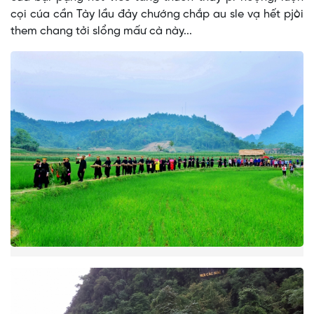
cọi cúa cần Tày lầu đảy chướng chắp au sle vạ hết pjòi
them chang tởi slổng mấư cà này...