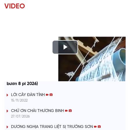
VIDEO
P
l
CHƯƠNG TRÌNH KHAY HENG TÀY - NÙNG (Thứ 7, vằn xo 8
a
bươn 8 pi 2026)
y
LỜI CÂY ĐÀN TÍNH
15/11/2022
V
CHỨ ƠN CHÀI THƯƠNG BINH
i
27/07/2026
DƯƠNG NGHỊA TRANG LIỆT SỊ TRƯỜNG SƠN