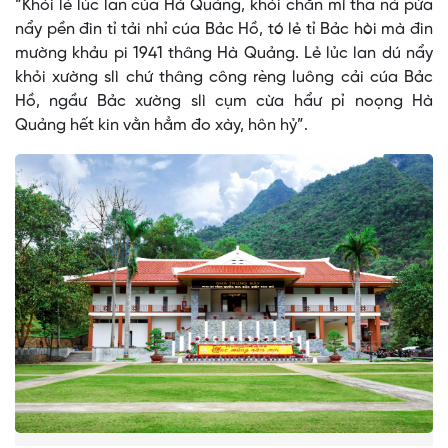
“Khỏi lẻ lủc lan cúa Hà Quảng, khỏi chăn mì tha nả pửa
nẩy pền đin tỉ tải nhỉ cúa Bảc Hồ, tó lẻ tỉ Bảc hòi mà đin
mường khảu pi 1941 thâng Hà Quảng. Lẻ lủc lan dú nẩy
khỏi xường slì chứ thâng công rèng luông cải cúa Bảc
Hồ, ngầư Bảc xường slì cụm cừa hẩư pỉ noọng Hà
Quảng hết kin vằn hẳm đo xày, hôn hỷ”.