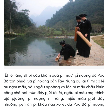
Ết lẻ, lăng slì pi cáu khảm quá pi mấư, pỉ noọng dú Pác
Bó tan phuối vạ pỉ noọng cần Tày, Nùng dú lai tỉ mì cỏ lẻ
au nặm mấư, xáu ngầư ngoòng xo lộc pi mấư chầư khửn
cống chỏ bại mòn đây pjòi tải ết, ngầư pi mấư mọi thình
pjẻ pjoòng, pỉ noọng mì rèng, mjều mảu pjòi đây
nhoòng pện ăn pi khảu nâư xo ết dú Pác Bó pỉ noọng