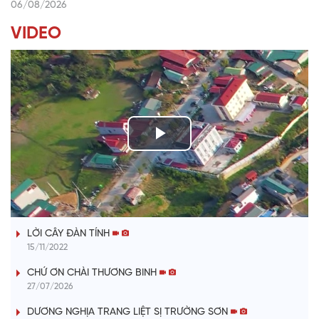
06/08/2026
VIDEO
P
l
TIẾNG TÍNH QUÊ HƯƠNG
a
LỜI CÂY ĐÀN TÍNH
y
15/11/2022
V
CHỨ ƠN CHÀI THƯƠNG BINH
27/07/2026
i
DƯƠNG NGHỊA TRANG LIỆT SỊ TRƯỜNG SƠN