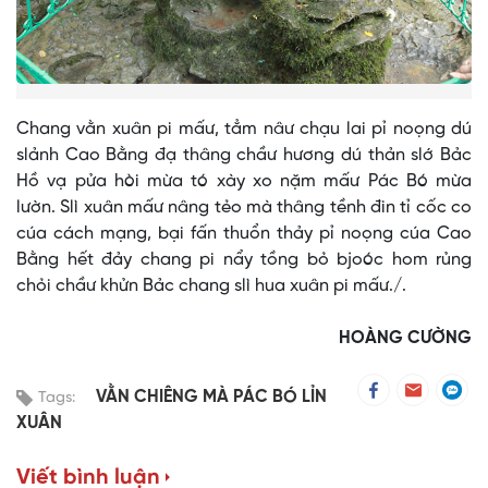
Chang vằn xuân pi mấư, tẳm nâư chạu lai pỉ noọng dú
slảnh Cao Bằng đạ thâng chầư hương dú thản slớ Bảc
Hồ vạ pửa hòi mừa tó xày xo nặm mấư Pác Bó mừa
lườn. Slì xuân mấư nâng tẻo mà thâng tềnh đin tỉ cốc co
cúa cách mạng, bại fấn thuổn thảy pỉ noọng cúa Cao
Bằng hết đảy chang pi nẩy tồng bỏ bjoóc hom rủng
chỏi chầư khửn Bảc chang slì hua xuân pi mấư./.
HOÀNG CƯỜNG
VẰN CHIÊNG MÀ PÁC BÓ LỈN
Tags:
XUÂN
Viết bình luận