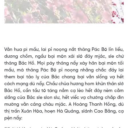
Video
Vằn hua pi mấư, lai pỉ noọng nắt thâng Pác Bó lỉn liểu,
dương chồm, ngầư bại mòn xải sló đây mjảc, sle chứ
thâng Bảc Hồ. Mọi pày thâng nẩy xày hăn bại mòn tối
mấư, mà thâng Pác Bó pỉ noọng nhằng chắc đảy lai
them bại tảo lỵ cúa Bảc chang bại vằn slổng vạ hết
cách mạng dú nẩy. Chầư chủa hương hom khửn thản slớ
Bảc Hồ, cần tầư tó táng nẳm cạ lèo hết đây nèm cằm
slắng của Bảc sle slon slư, hết viểc vạ chướng chắp đin
mường vằn cảng chàu mjảc. A Hoàng Thanh Hồng, dú
thị trấn Xuân Hòa, hoẹn Hà Quảng, slảnh Cao Bằng, cạ
pện nẩy: