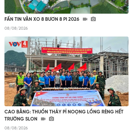
FẤN TIN VẰN XO 8 BƯƠN 8 PI 2026
08/08/2026
CAO BẰNG: THUỔN THẢY PỈ NOỌNG LỒNG RÈNG HẾT
TRƯỜNG SLON
08/08/2026