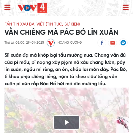
FẤN TIN XÁU BÀI VIỂT (TIN TỨC, SỰ KIỆN)
VẰN CHIÊNG MÀ PÁC BÓ LỈN XUÂN
Thứ tư, 08:00, 29/01/2025
HOÀNG CƯỜNG
Slì xuân đạ mà khóp bại tẩư mường nưa. Chang vằn đú
cúa pi mấư, pỉ noọng xày pjọm nả xáu chang lườn, pây
lỉn xuân, ngầư mì rèng, an ỏn, chẩp lai mòn đây. Pác Bó,
tỉ khau phja sliêng liềng, nặm tả kheo slâư tồng vằn
xuân pi cón rẳp Bác Hồ hòi mà đin mường lầu.
Play