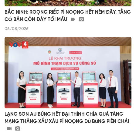
BẮC NINH: ROỌNG RIỂC PỈ NOỌNG HẾT NÈM ĐÂY, TẲNG
CÓ BẢN CỎN ĐẢY TỐI MẤƯ
06/08/2026
LẠNG SƠN AU BÚNG HẾT BẠI THÌNH CHỈA QUÁ TÀNG
MẠNG THÂNG XẨƯ XÁU PỈ NOỌNG DÚ BÚNG PIÊN CHÁI