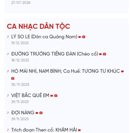
27/07/2026
d
e
CA NHẠC DÂN TỘC
o
LÝ SO LE (Dân ca Quảng Nam)
19/12/2023
ĐƯỜNG TRƯỜNG TIẾNG ĐÀN (Chèo cổ)
18/12/2023
HÒ MÁI NHÌ, NAM BÌNH; Ca Huế: TƯƠNG TƯ KHÚC
30/11/2023
VIỆT BẮC QUÊ EM
29/11/2023
ĐỢI NÀNG
29/11/2023
Trích đoạn Then cổ: KHẢM HẢI