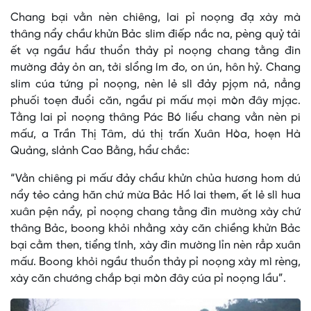
Chang bại vằn nèn chiêng, lai pỉ noọng đạ xày mà
thâng nẩy chầư khửn Bảc slim điếp nắc na, pèng quỷ tải
ết vạ ngầư hẩư thuổn thảy pỉ noọng chang tằng đin
mường đảy ỏn an, tởi slổng ím đo, on ún, hôn hỷ. Chang
slim cúa tứng pỉ noọng, nèn lẻ slì đảy pjọm nả, nẳng
phuối toẹn đuổi căn, ngầư pi mấư mọi mòn đây mjạc.
Tằng lai pỉ noọng thâng Pác Bó liểu chang vằn nèn pi
mấư, a Trần Thị Tâm, dú thị trấn Xuân Hòa, hoẹn Hà
Quảng, slảnh Cao Bằng, hẩư chắc:
“Vằn chiêng pi mấư đảy chầư khửn chủa hương hom dú
nẩy tẻo cảng hăn chứ mừa Bảc Hồ lai them, ết lẻ slì hua
xuân pện nẩy, pỉ noọng chang tằng đin mường xày chứ
thâng Bảc, boong khỏi nhằng xày căn chiềng khửn Bảc
bại cằm then, tiểng tính, xày đin mường lỉn nèn rẳp xuân
mấư. Boong khỏi ngầư thuổn thảy pỉ noọng xày mì rèng,
xày căn chướng chắp bại mòn đây cúa pỉ noọng lầu”.