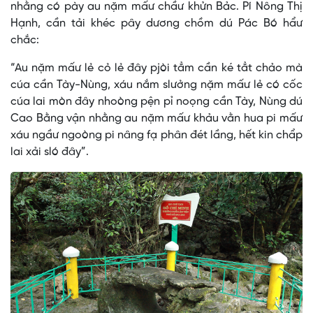
nhằng có pày au nặm mấư chầư khửn Bảc. Pí Nông Thị
Hạnh, cần tải khéc pây dương chồm dú Pác Bó hẩư
chắc:
“Au nặm mấư lẻ cỏ lẻ đây pjòi tẳm cần ké tẳt chảo mà
cúa cần Tày-Nùng, xáu nắm slưởng nặm mấư lẻ có cốc
cúa lai mòn đây nhoòng pện pỉ noọng cần Tày, Nùng dú
Cao Bằng vận nhằng au nặm mấư khảu vằn hua pi mấư
xáu ngầư ngoòng pi nâng fạ phân đét lầng, hết kin chẩp
lai xải sló đây”.