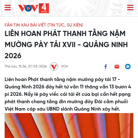
FẤN TIN XÁU BÀI VIỂT (TIN TỨC, SỰ KIỆN)
LIÊN HOAN PHÁT THANH TẰNG NẶM
MƯỜNG PÀY TẢI XVII - QUẢNG NINH
2026
Thứ sáu, 15:36, 27/03/2026
VOV
Liên hoan Phát thanh tằng nặm mường pày tải 17 -
Quảng Ninh 2026 đảy hết tứ vằn 11 thâng vằn 13 bươn 4
pi 2026. Nẩy lẻ pày viểc cải tải ết cúa bại cần hết pạng
phát thanh chang tằng đin mường đảy Đài cằm phuối
Việt Nam cáp xáu UBND slảnh Quảng Ninh xày hết.