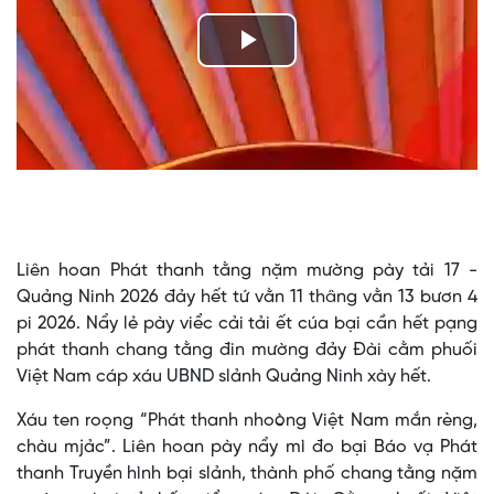
Play
Video
Liên hoan Phát thanh tằng nặm mường pày tải 17 -
Quảng Ninh 2026 đảy hết tứ vằn 11 thâng vằn 13 bươn 4
pi 2026. Nẩy lẻ pày viểc cải tải ết cúa bại cần hết pạng
phát thanh chang tằng đin mường đảy Đài cằm phuối
Việt Nam cáp xáu UBND slảnh Quảng Ninh xày hết.
Xáu ten roọng “Phát thanh nhoòng Việt Nam mắn rèng,
chàu mjảc”. Liên hoan pày nẩy mì đo bại Báo vạ Phát
thanh Truyền hình bại slảnh, thành phố chang tằng nặm