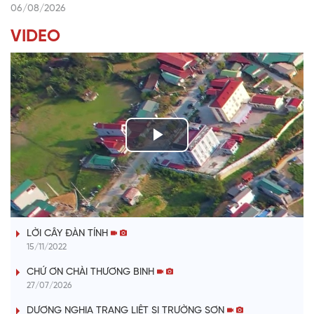
06/08/2026
VIDEO
P
l
TIẾNG TÍNH QUÊ HƯƠNG
a
LỜI CÂY ĐÀN TÍNH
y
15/11/2022
V
CHỨ ƠN CHÀI THƯƠNG BINH
27/07/2026
i
DƯƠNG NGHỊA TRANG LIỆT SỊ TRƯỜNG SƠN