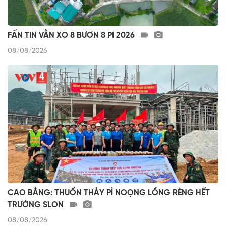
FẤN TIN VẰN XO 8 BƯƠN 8 PI 2026
08/08/2026
CAO BẰNG: THUỔN THẢY PỈ NOỌNG LỒNG RÈNG HẾT
TRƯỜNG SLON
08/08/2026