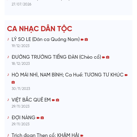
27/07/2026
d
e
CA NHẠC DÂN TỘC
o
LÝ SO LE (Dân ca Quảng Nam)
19/12/2023
ĐƯỜNG TRƯỜNG TIẾNG ĐÀN (Chèo cổ)
18/12/2023
HÒ MÁI NHÌ, NAM BÌNH; Ca Huế: TƯƠNG TƯ KHÚC
30/11/2023
VIỆT BẮC QUÊ EM
29/11/2023
ĐỢI NÀNG
29/11/2023
Trích đoạn Then cổ: KHẢM HẢI