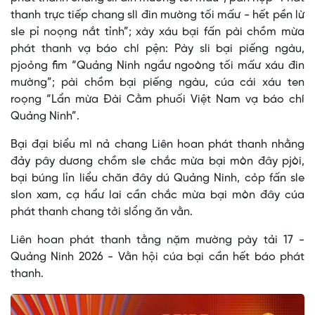
thanh trực tiếp chang slì đin mường tối mấư - hết pền lừ
sle pỉ noọng nắt tỉnh”; xày xáu bại fấn pài chồm mừa
phát thanh vạ báo chí pện: Pày sli bại piếng ngàu,
pjoỏng fim “Quảng Ninh ngầư ngoòng tối mấư xáu đin
mường”; pài chồm bại piếng ngàu, cúa cái xáu ten
roọng “Lẩn mừa Đài Cằm phuối Việt Nam vạ báo chí
Quảng Ninh”.
Bại đại biểu mì nả chang Liên hoan phát thanh nhằng
đảy pây dương chồm sle chắc mừa bại mòn đây pjòi,
bại búng lỉn liểu chăn đây dú Quảng Ninh, cỏp fấn sle
slon xam, cạ hẩư lai cần chắc mừa bại mòn đây cúa
phát thanh chang tởi slổng ăn vằn.
Liên hoan phát thanh tằng nặm mường pày tải 17 -
Quảng Ninh 2026 - Vằn hội cúa bại cần hết báo phát
thanh.