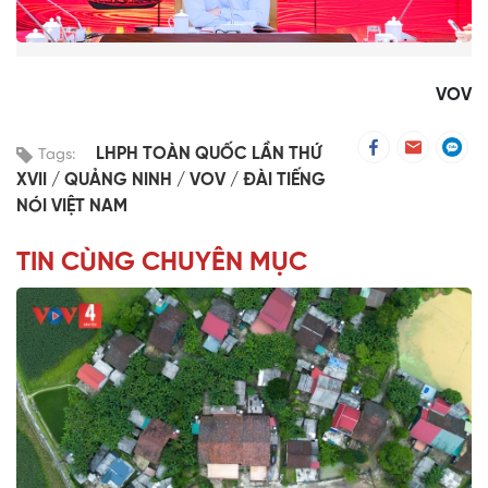
VOV
LHPH TOÀN QUỐC LẦN THỨ
Tags:
XVII
QUẢNG NINH
VOV
ĐÀI TIẾNG
NÓI VIỆT NAM
TIN CÙNG CHUYÊN MỤC