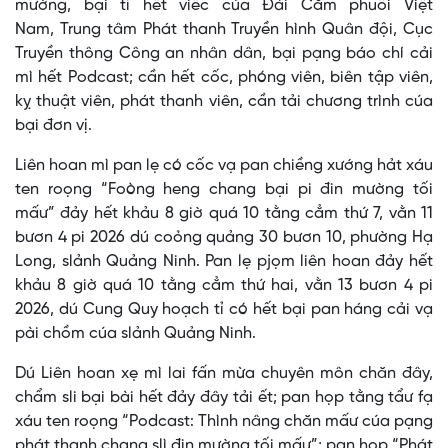
mường, bại tỉ hết viểc cúa Đài Cằm phuối Việt
Nam, Trung tâm Phát thanh Truyền hình Quân đội, Cục
Truyền thông Công an nhân dân, bại pạng báo chí cải
mì hết Podcast; cần hết cốc, phóng viên, biên tập viên,
kỵ thuật viên, phát thanh viên, cần tải chương trình cúa
bại đơn vị.
Liên hoan mì pan lẹ có cốc vạ pan chiềng xướng hảt xáu
ten roọng “Foòng heng chang bại pi đin mường tối
mấư” đảy hết khảu 8 giờ quá 10 tằng cẳm thứ 7, vằn 11
bươn 4 pi 2026 dú coỏng quảng 30 bươn 10, phường Hạ
Long, slảnh Quảng Ninh. Pan lẹ pjọm liên hoan đảy hết
khảu 8 giờ quá 10 tằng cẳm thứ hai, vằn 13 bươn 4 pi
2026, dú Cung Quy hoạch tỉ có hết bại pan háng cải vạ
pài chồm cúa slảnh Quảng Ninh.
Dú Liên hoan xẹ mì lai fấn mừa chuyên môn chăn đây,
chẩm sli bại bài hết đảy đây tải ết; pan họp tằng tẩư fạ
xáu ten roọng “Podcast: Thình nâng chăn mấư cúa pạng
phát thanh chang slì đin mường tối mấư”; pan họp “Phát