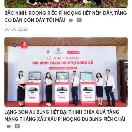
BẮC NINH: ROỌNG RIỂC PỈ NOỌNG HẾT NÈM ĐÂY, TẲNG
CÓ BẢN CỎN ĐẢY TỐI MẤƯ
06/08/2026
LẠNG SƠN AU BÚNG HẾT BẠI THÌNH CHỈA QUÁ TÀNG
MẠNG THÂNG XẨƯ XÁU PỈ NOỌNG DÚ BÚNG PIÊN CHÁI