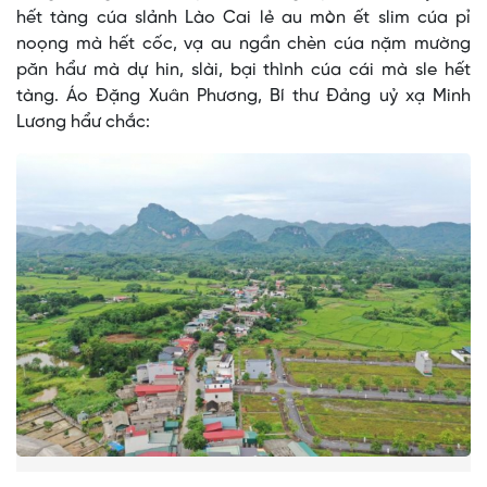
hết tàng cúa slảnh Lào Cai lẻ au mòn ết slim cúa pỉ
noọng mà hết cốc, vạ au ngần chèn cúa nặm mường
păn hẩư mà dự hin, slài, bại thình cúa cái mà sle hết
tàng. Áo Đặng Xuân Phương, Bí thư Đảng uỷ xạ Minh
Lương hẩư chắc: