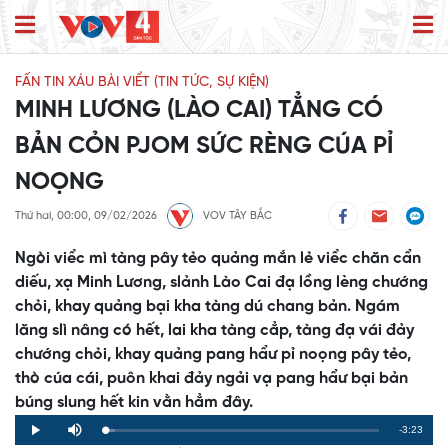
FẤN TIN XÁU BÀI VIỂT (TIN TỨC, SỰ KIỆN)
MINH LƯƠNG (LÀO CAI) TẲNG CÓ
BẢN CỎN PJOM SỨC RÈNG CÚA PỈ
NOỌNG
Thứ hai, 00:00, 09/02/2026
VOV TÂY BẮC
Ngòi viểc mì tàng pây tẻo quảng mắn lẻ viểc chăn cẩn
diếu, xạ Minh Lương, slảnh Lào Cai đạ lồng lèng chướng
chỏi, khay quảng bại kha tàng dú chang bản. Ngám
lăng slì nâng có hết, lai kha tàng cẳp, tàng đạ vái đảy
chướng chỏi, khay quảng pang hẩư pỉ noọng pây tẻo,
thò cúa cái, puôn khai đảy ngải vạ pang hẩư bại bản
búng slung hết kin vằn hẳm đây.
Remaining
-3:23
Loaded
:
Progress
:
Play
Mute
0%
0%