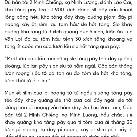
Dú bản tải 2 Minh Chiềng, xạ Minh Lương, slảnh Lào Cai,
Time
kha tàng pây tẻo slì 900 xích đang slí đảy cẩn khoái
lồng công hết. Kha tàng đảy khay quảng pjom đảy pỉ
noọng xày ết slim, au tôm hẩư sle hết tàng. Sle khay
quảng kha tàng tứ 3 xích quảng oóc 5 xích, lườn áo Lục
Văn Lợi đạ au tôm hẩư tềnh 30 xích tẳng khoang vạ
táng lỉt coỏc mu cúa lườn lầu sle hết tàng quá pây:
“Mọi lườn cỏp fấn tôm nâng sle tàng pây tẻo đảy quảng
sloáng, lủc lan pây slon slư tó hẳm ngải. Cốc bản thâng
lườn roọng riểc tó cạ tan au đo tôm sle hết kha tàng,
lườn khỏi tó ết slim.”
Mòn ết slim cúa pỉ noọng tó tứ ngầư slưởng tàng pây
tẻo đảy khay quảng sle thò cúa cái đảy ngải, sle tởi
slổng cúa pỉ noọng vằn hẳm đây. Áo Lục Văn Lâm, Cốc
bản tải 2 Minh Chiềng, xạ Minh Lương, hẩư chắc, sle
khay quảng kha tàng pây quá tỉ tôm cúa ái thâng 30
lườn pỉ noọng, tọ đảy pỉ noọng xày ết slim pện nẩy lẻ