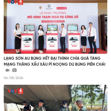
LẠNG SƠN AU BÚNG HẾT BẠI THÌNH CHỈA QUÁ TÀNG
MẠNG THÂNG XẨƯ XÁU PỈ NOỌNG DÚ BÚNG PIÊN CHÁI
06/08/2026