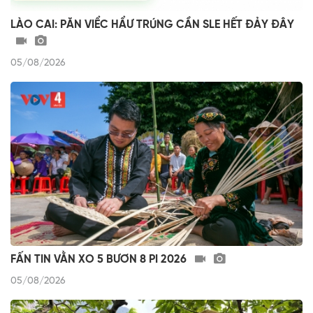
LÀO CAI: PĂN VIỂC HẨƯ TRÚNG CẦN SLE HẾT ĐẢY ĐÂY
05/08/2026
FẤN TIN VẰN XO 5 BƯƠN 8 PI 2026
05/08/2026