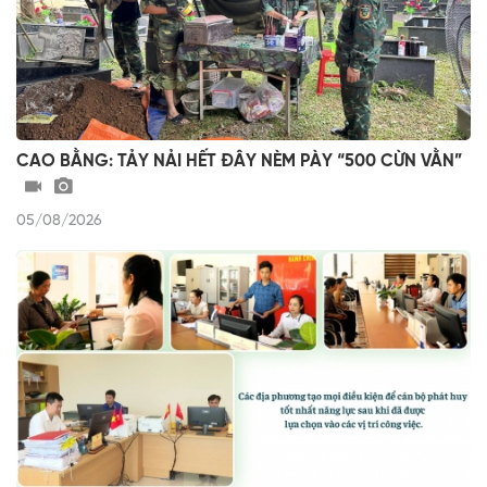
CAO BẰNG: TẢY NẢI HẾT ĐÂY NÈM PÀY “500 CỪN VẰN”
05/08/2026