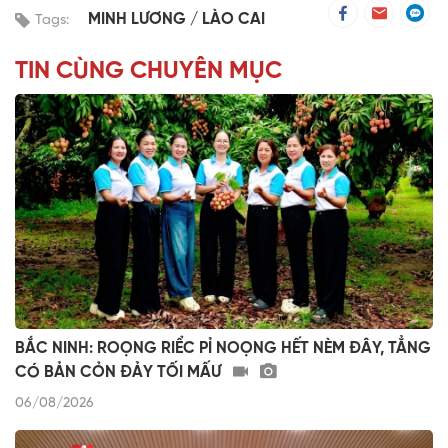
MINH LƯƠNG
LÀO CAI
Tags:
TIN CÙNG CHUYÊN MỤC
BẮC NINH: ROỌNG RIỂC PỈ NOỌNG HẾT NÈM ĐÂY, TẲNG
CÓ BẢN CỎN ĐẢY TỐI MẤƯ
06/08/2026