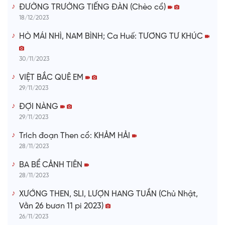
ĐƯỜNG TRƯỜNG TIẾNG ĐÀN (Chèo cổ)
18/12/2023
HÒ MÁI NHÌ, NAM BÌNH; Ca Huế: TƯƠNG TƯ KHÚC
30/11/2023
VIỆT BẮC QUÊ EM
29/11/2023
ĐỢI NÀNG
29/11/2023
Trích đoạn Then cổ: KHẢM HẢI
28/11/2023
BA BỂ CẢNH TIÊN
28/11/2023
XƯỚNG THEN, SLI, LƯỢN HANG TUẦN (Chủ Nhật,
Vằn 26 bươn 11 pi 2023)
26/11/2023