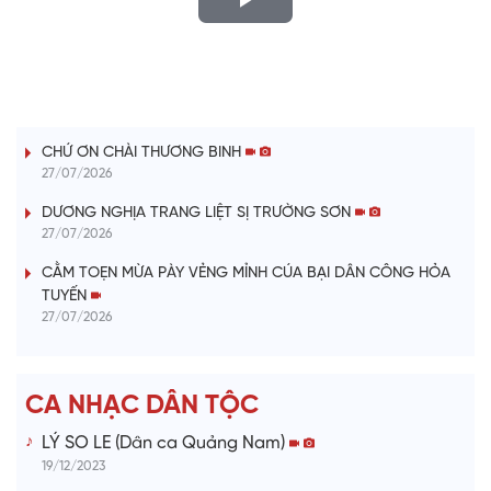
P
l
LỜI CÂY ĐÀN TÍNH
a
CHỨ ƠN CHÀI THƯƠNG BINH
y
27/07/2026
V
DƯƠNG NGHỊA TRANG LIỆT SỊ TRƯỜNG SƠN
27/07/2026
i
CẰM TOẸN MỪA PÀY VẺNG MỈNH CÚA BẠI DÂN CÔNG HỎA
TUYẾN
d
27/07/2026
e
CA NHẠC DÂN TỘC
o
LÝ SO LE (Dân ca Quảng Nam)
19/12/2023