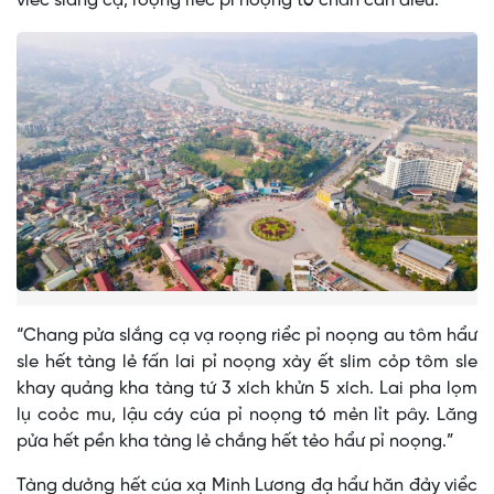
viểc slắng cạ, roọng riểc pỉ noọng tó chăn cẩn diếu.
“Chang pửa slắng cạ vạ roọng riểc pỉ noọng au tôm hẩư
sle hết tàng lẻ fấn lai pỉ noọng xày ết slim cỏp tôm sle
khay quảng kha tàng tứ 3 xích khửn 5 xích. Lai pha lọm
lụ coỏc mu, lậu cáy cúa pỉ noọng tó mẻn lỉt pây. Lăng
pửa hết pền kha tàng lẻ chắng hết tẻo hẩư pỉ noọng.”
Tàng dưởng hết cúa xạ Minh Lương đạ hẩư hăn đảy viểc