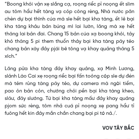
“Boong khỏi vận xẹ slắng cạ, roọng riểc pỉ noọng ết slim
au tôm hẩư hết tàng vạ cỏp công rèng, Nhà nước păn
chèn dự bại thình cúa mà sle hết bại kha tàng, ết lẻ bại
kha tàng khảu bản búng mì lai lườn, lăng mà xẹ hết
thâng lai bản đai. Chang 15 bản cúa xạ boong khỏi, tảy
khỏ thâng 5 pi them thuổn thảy bại kha tàng pây tẻo
chang bản xày đảy pjái bê tông vạ khay quảng thâng 5
xích.”
Lăng pửa kha tàng đảy khay quảng, xạ Minh Lương,
slảnh Lào Cai xẹ roọng riểc bại fấn toỏng cóp sle dự đén
mà tẻm rủng tàng pây tẻo, dự camera mà ngòi tiểm,
pao ỏn bản cỏn, chướng chỏi pền bại kha tàng kheo,
slâư, đây slướng. Tứ bại kha tàng mấư đảy khay quảng
pjom sức rèng, tôm nhả cuá pỉ noọng xẹ pang hẩư tỉ
fuông hết kin đảy mắn chắn chang bại pi tó nả./.
VOV TÂY BẮC