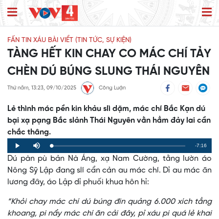
FẤN TIN XÁU BÀI VIỂT (TIN TỨC, SỰ KIỆN)
TÀNG HẾT KIN CHAY CO MÁC CHÍ TẢY
CHÈN DÚ BÚNG SLUNG THÁI NGUYÊN
Thứ năm, 13:23, 09/10/2025
Công Luận
Lẻ thình mác pền kin khảu slì dặm, mác chí Bắc Kạn dú
bại xạ pạng Bắc slảnh Thái Nguyên vằn hẳm đảy lai cần
chắc thâng.
Remaining
-7:16
Loaded
:
Progress
:
Play
Mute
0%
0%
Dú pàn pù bản Nà Áng, xạ Nam Cường, tằng lườn áo
Time
Nông Sỹ Lập đang slí cẩn cản au mác chí. Dỉ au mác ăn
lương đây, áo Lập dỉ phuối khua hôn hỉ:
“Khỏi chay mác chí dú búng đin quảng 6.000 xích tẳng
khoang, pi nẩy mác chí ăn cải đây, pỉ xáu pi quá lẻ khai