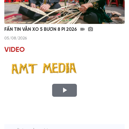
FẤN TIN VẰN XO 5 BƯƠN 8 PI 2026
05/08/2026
VIDEO
P
l
LỜI CÂY ĐÀN TÍNH
a