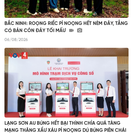
BẮC NINH: ROỌNG RIỂC PỈ NOỌNG HẾT NÈM ĐÂY, TẲNG
CÓ BẢN CỎN ĐẢY TỐI MẤƯ
06/08/2026
LẠNG SƠN AU BÚNG HẾT BẠI THÌNH CHỈA QUÁ TÀNG
MẠNG THÂNG XẨƯ XÁU PỈ NOỌNG DÚ BÚNG PIÊN CHÁI