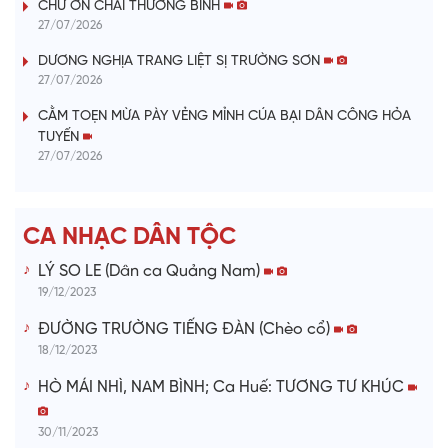
CHỨ ƠN CHÀI THƯƠNG BINH
y
27/07/2026
V
DƯƠNG NGHỊA TRANG LIỆT SỊ TRƯỜNG SƠN
27/07/2026
i
CẰM TOẸN MỪA PÀY VẺNG MỈNH CÚA BẠI DÂN CÔNG HỎA
TUYẾN
d
27/07/2026
e
CA NHẠC DÂN TỘC
o
LÝ SO LE (Dân ca Quảng Nam)
19/12/2023
ĐƯỜNG TRƯỜNG TIẾNG ĐÀN (Chèo cổ)
18/12/2023
HÒ MÁI NHÌ, NAM BÌNH; Ca Huế: TƯƠNG TƯ KHÚC
30/11/2023