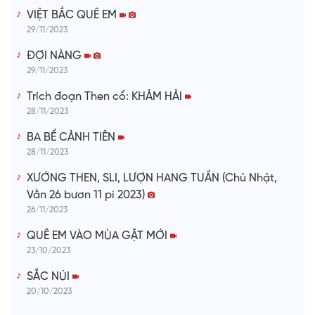
VIỆT BẮC QUÊ EM
29/11/2023
ĐỢI NÀNG
29/11/2023
Trích đoạn Then cổ: KHẢM HẢI
28/11/2023
BA BỂ CẢNH TIÊN
28/11/2023
XƯỚNG THEN, SLI, LƯỢN HANG TUẦN (Chủ Nhật,
Vằn 26 bươn 11 pi 2023)
26/11/2023
QUÊ EM VÀO MÙA GẶT MỚI
23/10/2023
SẮC NÚI
20/10/2023