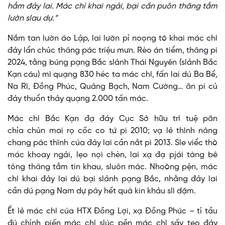
hẳm đảy lai. Mác chí khai ngải, bại cần puôn thâng tẳm
lườn slau dự.”
Nắm tan lườn áo Lập, lai lườn pỉ noọng tó khai mác chí
đảy lẩn chủc thâng pác triệu mưn. Rèo án tiểm, thâng pi
2024, tằng búng pạng Bắc slảnh Thái Nguyên (slảnh Bắc
Kạn cáu) mì quạng 830 héc ta mác chí, fấn lai dú Ba Bể,
Na Rì, Đồng Phúc, Quảng Bạch, Nam Cường… ăn pi củ
đảy thuổn thảy quạng 2.000 tấn mác.
Mác chí Bắc Kạn đạ đảy Cục Sở hữu trí tuệ păn
chỉa chủn mai rọ cốc co tứ pi 2010; vạ lẻ thình nâng
chang pác thình cúa đảy lai cần nắt pi 2013. Sle viểc thò
mác khoay ngải, lẹo nọi chèn, lai xạ đạ pjái tàng bê
tông thâng tẳm tin khau, sluôn mác. Nhoòng pện, mác
chí khai đảy lai dú bại slảnh pạng Bắc, nhằng đảy lai
cần dú pạng Nam dự pây hết quà kin khảu slì dặm.
Ết lẻ mác chí cúa HTX Đồng Lợi, xạ Đồng Phúc – tỉ tầu
đú chỉnh piến mác chí slúc pền mác chí sấy tẹo đảy