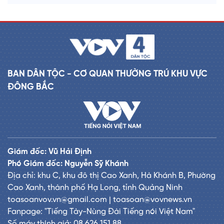
BAN DÂN TỘC - CƠ QUAN THƯỜNG TRÚ KHU VỰC
ĐÔNG BẮC
Giám đốc: Vũ Hải Định
Phó Giám đốc: Nguyễn Sỹ Khánh
Địa chỉ: khu C, khu đô thị Cao Xanh, Hà Khánh B, Phường
Cao Xanh, thành phố Hạ Long, tỉnh Quảng Ninh
toasoanvov.vn@gmail.com | toasoan@vovnews.vn
Fanpage: "Tiếng Tày-Nùng Đài Tiếng nói Việt Nam"
Số máy thính giả: 08.626.151.88