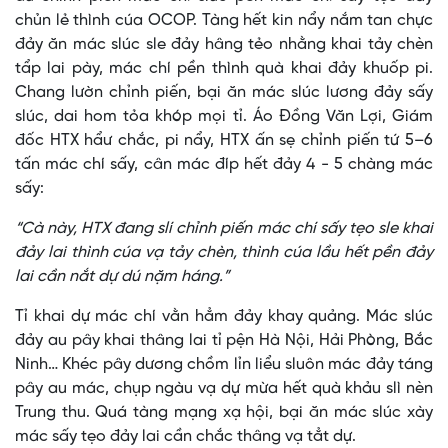
chủn lẻ thình cúa OCOP. Tàng hết kin nẩy nắm tan chực
đảy ăn mác slúc sle đảy hâng tẻo nhằng khai tảy chèn
tẩp lai pày, mác chí pền thình quà khai đảy khuốp pi.
Chang lườn chỉnh piến, bại ăn mác slúc lương đảy sấy
slúc, dai hom tỏa khóp mọi tỉ. Áo Đồng Văn Lợi, Giám
đốc HTX hẩư chắc, pi nẩy, HTX ấn sẹ chỉnh piến tứ 5–6
tấn mác chí sấy, cân mác đíp hết đảy 4 - 5 chàng mác
sấy:
“Cà này, HTX đang slí chỉnh piến mác chí sấy tẹo sle khai
đảy lai thình cúa vạ tảy chèn, thình cúa lầu hết pền đảy
lai cần nắt dự dú nặm háng.”
Tỉ khai dự mác chí vằn hẳm đảy khay quảng. Mác slúc
đảy au pây khai thâng lai tỉ pện Hà Nội, Hải Phòng, Bắc
Ninh… Khéc pây dương chồm lỉn liểu sluôn mác đảy táng
pây au mác, chụp ngàu vạ dự mừa hết quà khảu slì nèn
Trung thu. Quá tàng mạng xạ hội, bại ăn mác slúc xày
mác sấy tẹo đảy lai cần chắc thâng vạ tẳt dự.