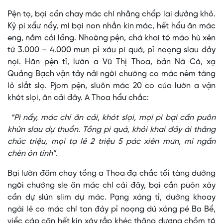
Pện tọ, bại cần chay mác chí nhằng chẩp lai dưởng khỏ.
Kỷ pi xẩư nẩy, mì bại non nhẳn kin mác, hết hẩư ăn mác
eng, nắm cải lầng. Nhoòng pện, chá khai tó máo hù xẻn
tứ 3.000 – 4.000 mưn pỉ xáu pi quá, pỉ noọng slau đảy
nọi. Hăn pện tỉ, lườn a Vũ Thị Thoa, bản Nà Cà, xạ
Quảng Bạch vận tảy nải ngòi chướng co mác nèm tàng
lỏ slẳt slọ. Pjom pện, sluôn mác 20 co cúa lườn a vận
khót slọi, ăn cải đây. A Thoa hẩư chắc:
“Pi nẩy, mác chí ăn cải, khót slọi, mọi pi bại cần puôn
khửn slau dự thuổn. Tồng pi quá, khỏi khai đảy ái thâng
chủc triệu, mọi tạ lẻ 2 triệu 5 pác xiên mưn, mì ngần
chèn ỏn tỉnh”.
Bại lườn đăm chay tồng a Thoa đạ chắc tối tàng dưởng
ngòi chướng sle ăn mác chí cải đây, bại cần puôn xày
cần dự slứn slim dự mác. Pạng xảng tỉ, dưởng khoay
ngải lẻ co mác chí tan đảy pỉ noọng dú xảng pé Ba Bể,
viểc cáp căn hết kin xày rẳp khéc thâng dương chồm tó