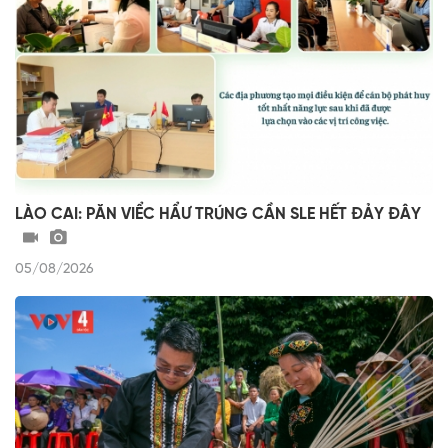
LÀO CAI: PĂN VIỂC HẨƯ TRÚNG CẦN SLE HẾT ĐẢY ĐÂY
05/08/2026