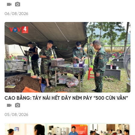
06/08/2026
CAO BẰNG: TẢY NẢI HẾT ĐÂY NÈM PÀY “500 CỪN VẰN”
05/08/2026