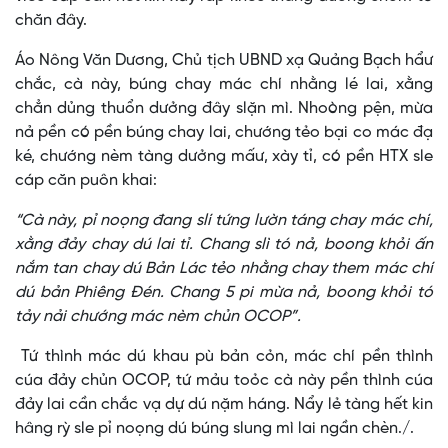
chăn đây.
Áo Nông Văn Dương, Chủ tịch UBND xạ Quảng Bạch hẩư
chắc, cà này, búng chay mác chí nhằng lé lai, xằng
chẳn dủng thuổn dưởng đây slặn mì. Nhoòng pện, mừa
nả pền có pền búng chay lai, chướng tẻo bại co mác đạ
ké, chướng nèm tàng dưởng mấư, xày tỉ, có pền HTX sle
cáp căn puôn khai:
“Cà này, pỉ noọng đang slí tứng lườn táng chay mác chí,
xằng đảy chay dú lai tỉ. Chang slì tó nả, boong khỏi ấn
nắm tan chay dú Bản Lác tẻo nhằng chay them mác chí
dú bản Phiêng Đén. Chang 5 pi mừa nả, boong khỏi tó
tảy nải chướng mác nèm chủn OCOP”.
Tứ thình mác dú khau pù bản cỏn, mác chí pền thình
cúa đảy chủn OCOP, tứ mảu toỏc cà này pền thình cúa
đảy lai cần chắc vạ dự dú nặm háng. Nẩy lẻ tàng hết kin
hâng rỳ sle pỉ noọng dú búng slung mì lai ngần chèn./.