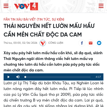
FẤN TIN XÁU BÀI VIỂT (TIN TỨC, SỰ KIỆN)
THÁI NGUYÊN HẾT LƯỜN MẤƯ HẨƯ
CẦN MẺN CHẤT ĐỘC DA CAM
Thứ ba, 00:00, 02/06/2026
CÔNG LUẬN
Xày xáu pày hết lườn mấư hẩư cần khỏ, slì đạ quá, slảnh
Thái Nguyên ngòi dỏm thâng viểc hết lườn mấư vạ
chướng tẻo lườn dú hẩư cần lườn pửa pày pây tức slấc
mẻn chất độc da cam.
Remaining
-4:17
Loaded
:
Progress
:
Play
Mute
0%
0%
Lườn pí Lý Thị Tiếp dú bản Khâu Tậu, xạ Nghiên Loan lẻ
Time
lườn nâng ngám đảy hết lườn mấư. Pí Tiếp lẻ lủc nhình
cúa pú Lý Văn Cầu (quá tha pi 2009), pửa pày tức slấc
dú chiến trường B vạ mẻn chất độc da cam. Lai pi quá,
lườn pí đạ cáu vái, tởi slổng nhằng lai dưởng khỏ, ết lẻ