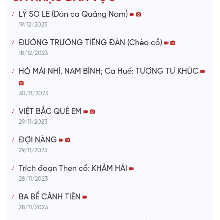
o
LÝ SO LE (Dân ca Quảng Nam)
19/12/2023
ĐƯỜNG TRƯỜNG TIẾNG ĐÀN (Chèo cổ)
18/12/2023
HÒ MÁI NHÌ, NAM BÌNH; Ca Huế: TƯƠNG TƯ KHÚC
30/11/2023
VIỆT BẮC QUÊ EM
29/11/2023
ĐỢI NÀNG
29/11/2023
Trích đoạn Then cổ: KHẢM HẢI
28/11/2023
BA BỂ CẢNH TIÊN
28/11/2023