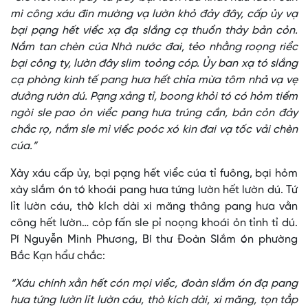
mì công xáu đin mường vạ lườn khỏ đảy đây, cấp ủy vạ
bại pạng hết viểc xạ đạ slắng cạ thuổn thảy bản cỏn.
Nắm tan chèn cúa Nhà nước đai, tẻo nhằng roọng riểc
bại công ty, lườn đây slim toỏng cóp. Ủy ban xạ tó slắng
cạ phòng kinh tế pang hưa hết chỉa mừa tôm nhả vạ vẹ
dưởng rườn dú. Pạng xảng tỉ, boong khỏi tó có hỏm tiểm
ngòi sle pao ỏn viểc pang hưa trúng cần, bản cỏn đảy
chắc rọ, nắm sle mì viểc poóc xó kin đai vạ tốc vải chèn
cúa.”
Xày xáu cấp ủy, bại pạng hết viểc cúa tỉ fuông, bại hỏm
xày slắm ón tó khoái pang hưa tứng lườn hết lườn dú. Tứ
lỉt lườn cáu, thò kích dài xi măng thâng pang hưa vằn
công hết lườn… cỏp fấn sle pỉ noọng khoái ỏn tỉnh tỉ dú.
Pí Nguyễn Minh Phương, Bí thư Đoàn Slắm ón phường
Bắc Kạn hẩư chắc:
“Xáu chính xằn hết cón mọi viểc, đoàn slắm ón đạ pang
hưa tứng lườn lỉt lườn cáu, thò kích dài, xi măng, tọn tẳp