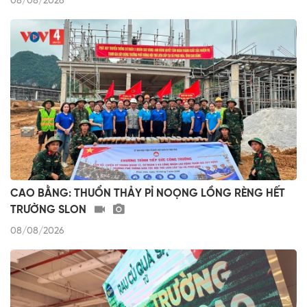
08/08/2026
CAO BẰNG: THUỔN THẢY PỈ NOỌNG LỒNG RÈNG HẾT
TRƯỜNG SLON
08/08/2026