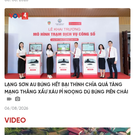
06/08/2026
LẠNG SƠN AU BÚNG HẾT BẠI THÌNH CHỈA QUÁ TÀNG
MẠNG THÂNG XẨƯ XÁU PỈ NOỌNG DÚ BÚNG PIÊN CHÁI
06/08/2026
VIDEO