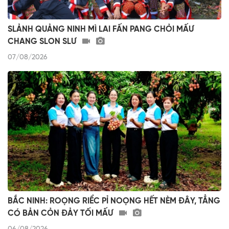
SLẢNH QUẢNG NINH MÌ LAI FẤN PANG CHỎI MẤƯ
CHANG SLON SLƯ
07/08/2026
BẮC NINH: ROỌNG RIỂC PỈ NOỌNG HẾT NÈM ĐÂY, TẲNG
CÓ BẢN CỎN ĐẢY TỐI MẤƯ