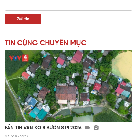
TIN CÙNG CHUYÊN MỤC
FẤN TIN VẰN XO 8 BƯƠN 8 PI 2026