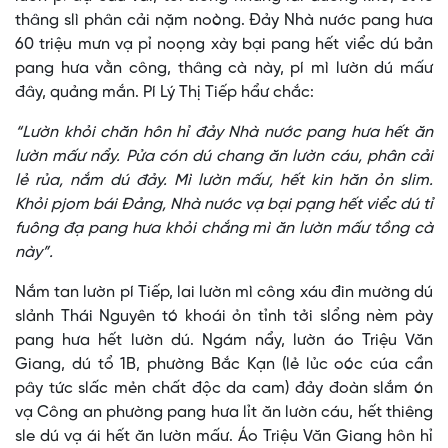
thâng slì phân cải nặm noòng. Đảy Nhà nước pang hưa
60 triệu mưn vạ pỉ noọng xày bại pang hết viểc dú bản
pang hưa vằn công, thâng cà này, pí mì lườn dú mấư
đây, quảng mắn. Pí Lý Thị Tiếp hẩư chắc:
“Lườn khỏi chăn hôn hỉ đảy Nhà nước pang hưa hết ăn
lườn mấư nẩy. Pửa cón dú chang ăn lườn cáu, phân cải
lẻ rủa, nắm dú đảy. Mì lườn mấư, hết kin hăn ỏn slim.
Khỏi pjom bái Đảng, Nhà nước vạ bại pạng hết viểc dú tỉ
fuông đạ pang hưa khỏi chắng mì ăn lườn mấư tồng cà
này”.
Nắm tan lườn pí Tiếp, lai lườn mì công xáu đin mường dú
slảnh Thái Nguyên tó khoái ỏn tỉnh tởi slổng nèm pày
pang hưa hết lườn dú. Ngám nẩy, lườn áo Triệu Văn
Giang, dú tổ 1B, phường Bắc Kạn (lẻ lủc oóc cúa cần
pây tức slấc mẻn chất độc da cam) đảy đoàn slắm ón
vạ Công an phường pang hưa lỉt ăn lườn cáu, hết thiêng
sle dú vạ ái hết ăn lườn mấư. Áo Triệu Văn Giang hôn hỉ