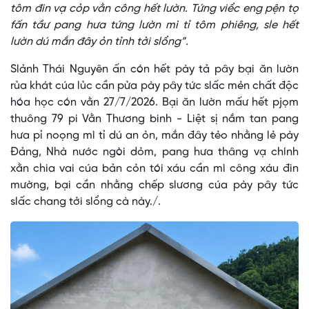
tôm đin vạ cỏp vằn công hết lườn. Tứng viểc eng pện tọ
fấn tầư pang hưa tứng lườn mì tỉ tôm phiêng, sle hết
lườn dú mắn đây ỏn tỉnh tởi slổng”.
Slảnh Thái Nguyên ấn cón hết pày tả pây bại ăn lườn
rủa khát cúa lủc cần pửa pày pây tức slấc mẻn chất độc
hóa học cón vằn 27/7/2026. Bại ăn lườn mấư hết pjọm
thuông 79 pi Vằn Thương binh - Liệt sị nắm tan pang
hưa pỉ noọng mì tỉ dú an ỏn, mắn đây tẻo nhằng lẻ pày
Đảng, Nhà nước ngòi dỏm, pang hưa thâng vạ chính
xằn chia vai cúa bản cỏn tói xáu cần mì công xáu đin
mường, bại cần nhằng chếp slương cúa pày pây tức
slấc chang tởi slổng cà này./.