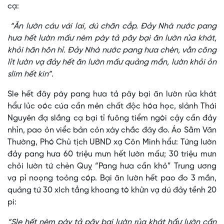
cạ:
“Ăn lườn cáu vái lai, dú chăn cẳp. Đảy Nhà nước pang
hưa hết lườn mấư nèm pày tả pây bại ăn lườn rủa khát,
khỏi hăn hôn hỉ. Đảy Nhà nước pang hưa chèn, vằn công
lỉt lườn vạ đảy hết ăn lườn mấư quảng mắn, lườn khỏi ỏn
slim hết kin”.
Sle hết đây pày pang hưa tả pây bại ăn lườn rủa khát
hẩư lủc oóc cúa cần mẻn chất độc hóa học, slảnh Thái
Nguyên đạ slắng cạ bại tỉ fuông tiểm ngòi cậy cần đảy
nhỉn, pao ỏn viểc bản cỏn xày chắc đây đo. Áo Sằm Văn
Thường, Phó Chủ tịch UBND xạ Côn Minh hẩư: Tứng lườn
đảy pang hưa 60 triệu mưn hết lườn mấư; 30 triệu mưn
chỏi lườn tứ chèn Quỵ “Pang hưa cần khỏ” Trung ương
vạ pỉ noọng toỏng cóp. Bại ăn lườn hết pao đo 3 mắn,
quảng tứ 30 xích tẳng khoang tò khửn vạ dú đảy tềnh 20
pi:
“Sle hết nèm pày tả pây bại lườn rủa khát hẩư lườn cần