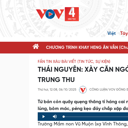
Việt
Tày
CHƯƠNG TRÌNH KHAY HENG ĂN VẰN (Chươ
FẤN TIN XÁU BÀI VIỂT (TIN TỨC, SỰ KIỆN)
THÁI NGUYÊN: XÀY CĂN NG
TRUNG THU
Thứ hai, 12:08, 06/10/2025
CÔNG LUẬN/VOV ĐÔNG 
Tứ bản cỏn quây quẹng thâng tỉ háng cai n
lủng, bôm mác, pẻng kẹo đảy chắp xặp đo s
Loaded
:
Progress
:
Play
Mute
0%
0%
Trường Mầm non Vũ Muộn (xạ Vĩnh Thông, s