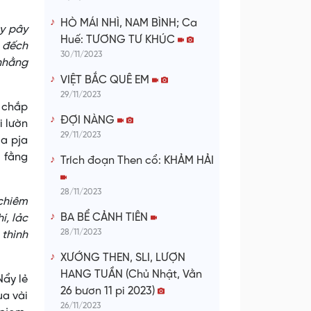
HÒ MÁI NHÌ, NAM BÌNH; Ca
ày pây
Huế: TƯƠNG TƯ KHÚC
 đếch
30/11/2023
 nhằng
VIỆT BẮC QUÊ EM
29/11/2023
y chắp
ĐỢI NÀNG
i lườn
29/11/2023
ua pja
 fằng
Trích đoạn Then cổ: KHẢM HẢI
28/11/2023
 chiêm
BA BỂ CẢNH TIÊN
í, lảc
28/11/2023
 thình
XƯỚNG THEN, SLI, LƯỢN
HANG TUẦN (Chủ Nhật, Vằn
Nẩy lẻ
26 bươn 11 pi 2023)
ua vài
26/11/2023