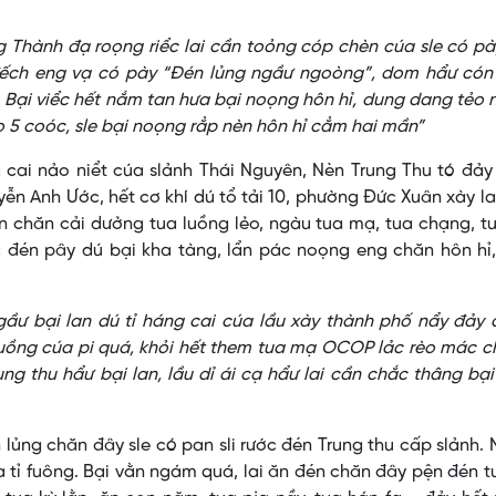
 Thành đạ roọng riểc lai cần toỏng cóp chèn cúa sle có p
đếch eng vạ có pày “Đén lủng ngầư ngoòng”, dom hẩư cón
. Bại viểc hết nắm tan hưa bại noọng hôn hỉ, dung dang tẻo
 5 coóc, sle bại noọng rẳp nèn hôn hỉ cẳm hai mần”
 cai nảo niểt cúa slảnh Thái Nguyên, Nèn Trung Thu tó đả
n Anh Ước, hết cơ khí dú tổ tải 10, phường Đức Xuân xày la
 chăn cải dưởng tua luồng lẻo, ngàu tua mạ, tua chạng, t
 đén pây dú bại kha tàng, lẩn pác noọng eng chăn hôn hỉ,
gầư bại lan dú tỉ háng cai cúa lầu xày thành phố nẩy đảy
 luồng cúa pi quá, khỏi hết them tua mạ OCOP lảc rèo mác ch
g thu hẩư bại lan, lầu dỉ ái cạ hẩư lai cần chắc thâng bại
lủng chăn đây sle có pan sli rước đén Trung thu cấp slảnh. 
a tỉ fuông. Bại vằn ngám quá, lai ăn đén chăn đây pện đén t