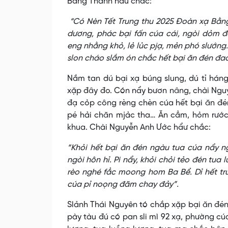
Bằng Thành hẩư chắc:
“Có Nèn Tết Trung thu 2025 Đoàn xạ Bằng
dương, phác bại fấn cúa cái, ngòi dỏm 
eng nhằng khỏ, lẻ lủc pjạ, mẻn phó slướng
slon cháo slắm ón chắc hết bại ăn đén đao
Nắm tan dú bại xạ búng slung, dú tỉ háng
xặp đây đo. Cón nẩy bươn nâng, chài Nguyễ
đạ cỏp công rèng chèn cúa hết bại ăn đén
pé hải chăn mjảc tha… Ăn cẳm, hỏm rước
khua. Chài Nguyễn Anh Ước hẩư chắc:
“Khỏi hết bại ăn đén ngàu tua cúa nẩy n
ngòi hôn hỉ. Pi nẩy, khỏi chỏi tẻo đén tua
rèo nghé fẳc moong hom Ba Bể. Dỉ hết trun
cúa pỉ noọng đăm chay đảy”.
Slảnh Thái Nguyên tó chắp xặp bại ăn đén 
pày tàu đú có pan sli mì 92 xạ, phường cú