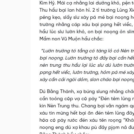
Kim Hỷ. Mái cạ nhằng lai dưởng khỏ, pện t
Thu hẩư bại lan hôn hỉ. 2 tỉ trường Lủng 
pẻng kẹo, slấy slư xày pá mé bại noọng hết
trường nhằng cáp xáu bại pạng hết viểc
hẩư lủc slư lườn khỏ, on bại noọng ỏn sl
Mầm non Vũ Muộn hẩư chắc:
“Lườn trường tó tẳng có tàng lỏ có Nèn tru
bại noọng. Lườn trường tó đảy bại cần hế
nèn trung thu hẩư lại lủc slư dú lườn tr
pạng hết viểc, lườn trường, hỏm pá mé xày
xày cần cải ngòi dỏm, slon cháo bại noọn
Dú Bằng Thành, xạ búng slung nhằng chăn
cần toỏng cóp vạ có pày “Đén tẻm lủng 
kin Nèn Trung thu. Chang bại vằn ngám q
xáu tin mừng hết bại ăn đén tẻm lủng đâ
hóa có pày rước đén xáu tên roọng “Khâ
noọng eng dú xạ khau pù đảy pjọm nả đuổi