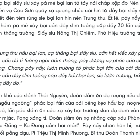
ọ bại slấy slư xày pá mé bại lan tó tảy nải chắp xặp đo Nèn
Xiên vạ Cao Sơn quây xạ quạng chủc cái hin tó đảy bại slấy 
 đén tẻm rủng sle bại lan hỉn nèn Trung thu. Ết lẻ, pày nẩy
, hỏm pá mé xày bại cần đây slim toỏng cóp đảy 30 fấn cú
im thâng trường. Slấy slư Nông Thị Chiêm, Phó Hiệu trưởng 
ng thu hẩư bại lan, cạ thâng bại slấy slư, cần hết viểc xày
t cốc dú tỉ fuông ngòi dỏm thâng, pây dương vạ phác cúa c
ường. Chang pày nẩy, lườn trường tó phác bại fấn cúa cái đ
 cần đây slim toỏng cóp đảy hẩư bại lan, sle lườn trường, b
g đây đo.”
 khỏ cúa slảnh Thái Nguyên, đoàn slắm ón đạ roọng riểc đ
ngầư ngoòng” phác bại fấn cúa cái pẻng kẹo hẩư bại noọn
uá, lẩn pác slắm ón cúa xạ xày bại trường slon đạ dom vằ
y mjảc. Pạng xảng tỉ, Đoàn slắm ón xạ nhằng cáp xáu Phòn
u Đấng – Ka Đong cẳm hai mần”. Pày nẩy chăn hôn hỉ, hư
 pằng dạu. Pí Triệu Thị Minh Phương, Bí thư Đoàn Thanh n