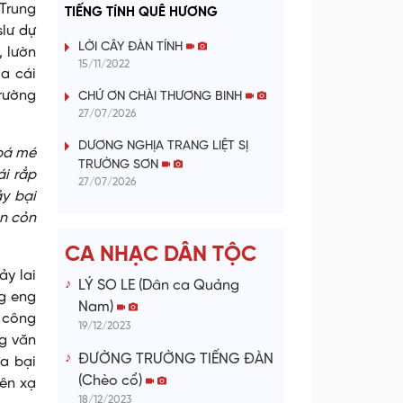
a
 Trung
TIẾNG TÍNH QUÊ HƯƠNG
slư dự
y
LỜI CÂY ĐÀN TÍNH
, lườn
15/11/2022
a cái
V
trường
CHỨ ƠN CHÀI THƯƠNG BINH
27/07/2026
i
DƯƠNG NGHỊA TRANG LIỆT SỊ
 pá mé
d
TRƯỜNG SƠN
ái rẳp
27/07/2026
ảy bại
e
ản cỏn
o
CA NHẠC DÂN TỘC
ảy lai
LÝ SO LE (Dân ca Quảng
g eng
Nam)
n công
19/12/2023
g văn
ĐƯỜNG TRƯỜNG TIẾNG ĐÀN
a bại
(Chèo cổ)
iên xạ
18/12/2023