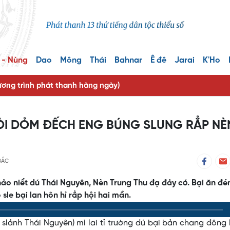
 - Nùng
Dao
Mông
Thái
Bahnar
Ê đê
Jarai
K'Ho
ng trình phát thanh hàng ngày)
ÒI DỎM ĐẾCH ENG BÚNG SLUNG RẲP NÈ
BẮC
ảo niểt dú Thái Nguyên, Nèn Trung Thu đạ đảy có. Bại ăn đé
le bại lan hôn hỉ rẳp hội hai mần.
lảnh Thái Nguyên) mì lai tỉ trường dú bại bản chang đông