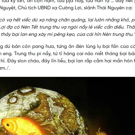
 tua kỳ lằn, ăn cọn nặm, tua pja nầy, tua hán fạ … đảy hết
Nguyệt, Chủ tịch UBND xạ Cường Lợi, slảnh Thái Nguyên cạ:
ó vạ hết viểc dú xạ nâng chăn quảng, lai lườn nhằng khỏ, p
i đạ có Nèn Tết trung thu vạ ngòi nẩy lẻ viểc cẩn diếu. Th
thảy bại lan eng xày mì pẻng kẹo, cúa cái hỉn Nèn trung thu.
g dú bản cỏn pang hưa, tứng ăn đén lủng lụ bại fấn cúa c
 eng. Trung thu pi nẩy, tứ tỉ háng cai nảo niểt thâng bại b
hỉ. Đảy slon cháo, đảy lỉn liểu, bại lan rẳp cẳm hai mần hôn 
ừm./.