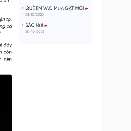
 pjọm,
QUÊ EM VÀO MÙA GẶT MỚI
23/10/2023
ện tọ,
SẮC NÚI
âng cà
20/10/2023
”
ái đảy
ản cỏn
hỉ nèn