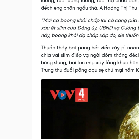
lương, tua luồng lương, tua mạ chắc bân,
đếch eng chăn ngầư thả. A Hoàng Thị Thu 
“Mái cạ boong khỏi chẩp lai cà cạng pửa c
xáu ết slim cúa Đảng ủy, UBND xạ Cường Lợ
này, boong khỏi đạ chắp xặp đo, sle thuổn 
Thuổn thảy bại pạng hết viểc xày pỉ noọn
chia vai slim điếp vạ ngòi dỏm thâng đếch
búng slung, bại lan eng xày fằng khua hôn 
Trung thu đuổi pằng dạu sẹ chứ mại nắm l