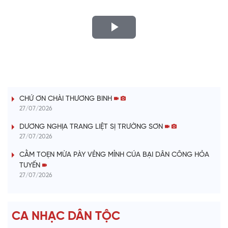
P
l
LỜI CÂY ĐÀN TÍNH
a
CHỨ ƠN CHÀI THƯƠNG BINH
y
27/07/2026
V
DƯƠNG NGHỊA TRANG LIỆT SỊ TRƯỜNG SƠN
27/07/2026
i
CẰM TOẸN MỪA PÀY VẺNG MỈNH CÚA BẠI DÂN CÔNG HỎA
TUYẾN
d
27/07/2026
e
CA NHẠC DÂN TỘC
o