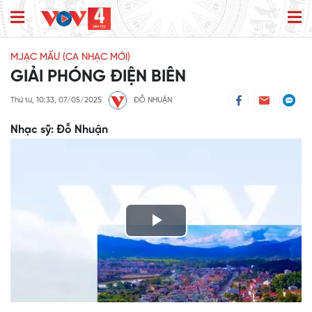
MJẠC MẤƯ (CA NHẠC MỚI)
GIẢI PHÓNG ĐIỆN BIÊN
Thứ tư, 10:33, 07/05/2025
ĐỖ NHUẬN
Nhạc sỹ: Đỗ Nhuận
Play
Video