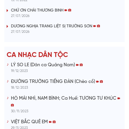
15/11/2022
V
CHỨ ƠN CHÀI THƯƠNG BINH
27/07/2026
i
DƯƠNG NGHỊA TRANG LIỆT SỊ TRƯỜNG SƠN
27/07/2026
d
e
CA NHẠC DÂN TỘC
o
LÝ SO LE (Dân ca Quảng Nam)
19/12/2023
ĐƯỜNG TRƯỜNG TIẾNG ĐÀN (Chèo cổ)
18/12/2023
HÒ MÁI NHÌ, NAM BÌNH; Ca Huế: TƯƠNG TƯ KHÚC
30/11/2023
VIỆT BẮC QUÊ EM
29/11/2023