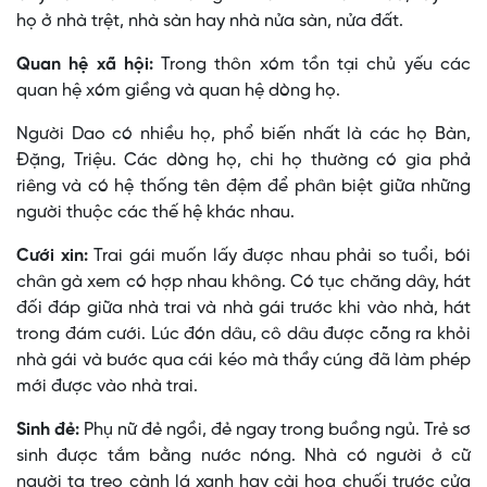
họ ở nhà trệt, nhà sàn hay nhà nửa sàn, nửa đất.
Quan hệ xã hội:
Trong thôn xóm tồn tại chủ yếu các
quan hệ xóm giềng và quan hệ dòng họ.
Người Dao có nhiều họ, phổ biến nhất là các họ Bàn,
Ðặng, Triệu. Các dòng họ, chi họ thường có gia phả
riêng và có hệ thống tên đệm để phân biệt giữa những
người thuộc các thế hệ khác nhau.
Cưới xin:
Trai gái muốn lấy được nhau phải so tuổi, bói
chân gà xem có hợp nhau không. Có tục chăng dây, hát
đối đáp giữa nhà trai và nhà gái trước khi vào nhà, hát
trong đám cưới. Lúc đón dâu, cô dâu được cõng ra khỏi
nhà gái và bước qua cái kéo mà thầy cúng đã làm phép
mới được vào nhà trai.
Sinh đẻ:
Phụ nữ đẻ ngồi, đẻ ngay trong buồng ngủ. Trẻ sơ
sinh được tắm bằng nước nóng. Nhà có người ở cữ
người ta treo cành lá xanh hay cài hoa chuối trước cửa