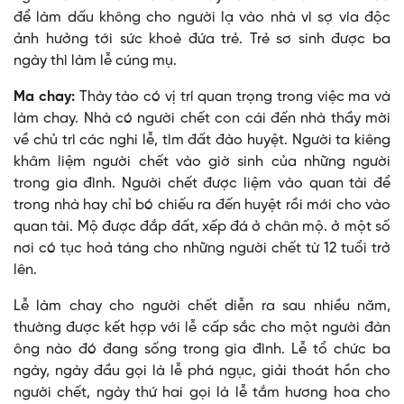
để làm dấu không cho người lạ vào nhà vì sợ vía độc
ảnh hưởng tới sức khoẻ đứa trẻ. Trẻ sơ sinh được ba
ngày thì làm lễ cúng mụ.
Ma chay:
Thày tào có vị trí quan trọng trong việc ma và
làm chay. Nhà có người chết con cái đến nhà thầy mời
về chủ trì các nghi lễ, tìm đất đào huyệt. Người ta kiêng
khâm liệm người chết vào giờ sinh của những người
trong gia đình. Người chết được liệm vào quan tài để
trong nhà hay chỉ bó chiếu ra đến huyệt rồi mới cho vào
quan tài. Mộ được đắp đất, xếp đá ở chân mộ. ở một số
nơi có tục hoả táng cho những người chết từ 12 tuổi trở
lên.
Lễ làm chay cho người chết diễn ra sau nhiều năm,
thường được kết hợp với lễ cấp sắc cho một người đàn
ông nào đó đang sống trong gia đình. Lễ tổ chức ba
ngày, ngày đầu gọi là lễ phá ngục, giải thoát hồn cho
người chết, ngày thứ hai gọi là lễ tắm hương hoa cho