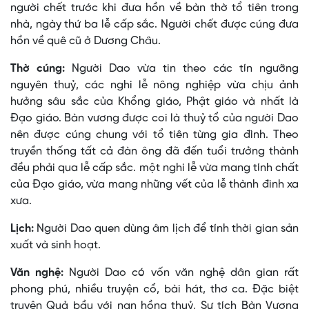
người chết trước khi đưa hồn về bàn thờ tổ tiên trong
nhà, ngày thứ ba lễ cấp sắc. Người chết được cúng đưa
hồn về quê cũ ở Dương Châu.
Thờ cúng:
Người Dao vừa tin theo các tín ngưỡng
nguyên thuỷ, các nghi lễ nông nghiệp vừa chịu ảnh
hưởng sâu sắc của Khổng giáo, Phật giáo và nhất là
Ðạo giáo. Bàn vương được coi là thuỷ tổ của người Dao
nên được cúng chung với tổ tiên từng gia đình. Theo
truyền thống tất cả đàn ông đã đến tuổi trưởng thành
đều phải qua lễ cấp sắc. một nghi lễ vừa mang tính chất
của Ðạo giáo, vừa mang những vết của lễ thành đinh xa
xưa.
Lịch:
Người Dao quen dùng âm lịch để tính thời gian sản
xuất và sinh hoạt.
Văn nghệ:
Người Dao có vốn văn nghệ dân gian rất
phong phú, nhiều truyện cổ, bài hát, thơ ca. Ðặc biệt
truyện Quả bầu với nạn hồng thuỷ, Sự tích Bàn Vương