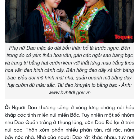
Phụ nữ Dao mặc áo dài bốn thân bổ tà trước ngực. Bên
trong áo có yếm thêu hoa văn, gắn các ngôi sao bằng bạc
và trang trí bằng hạt cườm kèm với thắt lưng màu trắng thêu
hoa văn đen hình cành cây. Bên hông đeo dây xà tích bằng
bạc. Đầu đội mũ hình mái nhà, quấn quanh mũ bằng dây
hạt cườm đủ màu sắc. Tai đeo khuyên to bằng bạc - Ảnh:
www.bvhttdl.gov.vn
Ở:
Người Dao thường sống ở vùng lưng chừng núi hầu
khắp các tỉnh miền núi miền Bắc. Tuy nhiên một số nhóm
như Dao Quần trắng ở thung lũng, còn Dao Ðỏ lại ở trên
núi cao. Thôn xóm phần nhiều phân tán, rải rác, năm
bẩy nóc nhà. Nhà của người Dao rất khác nhau, tuỳ nơi