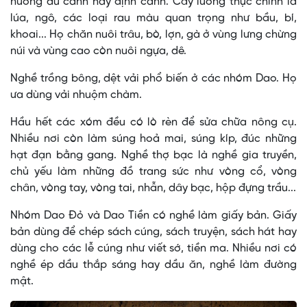
nương du canh hay định canh. Cây lương thực chính là
lúa, ngô, các loại rau màu quan trọng như bầu, bí,
khoai... Họ chăn nuôi trâu, bò, lợn, gà ở vùng lưng chừng
núi và vùng cao còn nuôi ngựa, dê.
Nghề trồng bông, dệt vải phổ biến ở các nhóm Dao. Họ
ưa dùng vải nhuộm chàm.
Hầu hết các xóm đều có lò rèn để sửa chữa nông cụ.
Nhiều nơi còn làm súng hoả mai, súng kíp, đúc những
hạt đạn bằng gang. Nghề thợ bạc là nghề gia truyền,
chủ yếu làm những đồ trang sức như vòng cổ, vòng
chân, vòng tay, vòng tai, nhẫn, dây bạc, hộp đựng trầu...
Nhóm Dao Ðỏ và Dao Tiền có nghề làm giấy bản. Giấy
bản dùng để chép sách cúng, sách truyện, sách hát hay
dùng cho các lễ cúng như viết sớ, tiền ma. Nhiều nơi có
nghề ép dầu thắp sáng hay dầu ăn, nghề làm đường
mật.