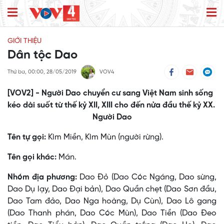
GIỚI THIỆU
Dân tộc Dao
Thứ ba, 00:00, 28/05/2019
VOV4
[VOV2] - Người Dao chuyển cư sang Việt Nam sinh sống
kéo dài suốt từ thế kỷ XII, XIII cho đến nửa đầu thế kỷ XX.
Người Dao
Tên tự gọi:
Kìm Miền, Kìm Mùn (người rừng).
Tên gọi khác:
Mán.
Nhóm địa phương:
Dao Ðỏ (Dao Cóc Ngáng, Dao sừng,
Dao Dụ lạy, Dao Ðại bản), Dao Quần chẹt (Dao Sơn đầu,
Dao Tam đảo, Dao Nga hoàng, Dụ Cùn), Dao Lô gang
(Dao Thanh phán, Dao Cóc Mùn), Dao Tiền (Dao Ðeo