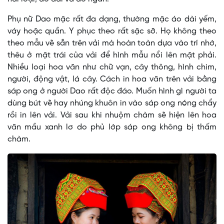
Phụ nữ Dao mặc rất đa dạng, thường mặc áo dài yếm,
váy hoặc quần. Y phục theo rất sặc sỡ. Họ không theo
theo mẫu vẽ sẵn trên vải mà hoàn toàn dựa vào trí nhớ,
thêu ở mặt trái của vải để hình mẫu nổi lên mặt phải.
Nhiều loại hoa văn như chữ vạn, cây thông, hình chim,
người, động vật, lá cây. Cách in hoa văn trên vải bằng
sáp ong ở người Dao rất độc đáo. Muốn hình gì người ta
dùng bút vẽ hay nhúng khuôn in vào sáp ong nóng chẩy
rồi in lên vải. Vải sau khi nhuộm chàm sẽ hiện lên hoa
văn mầu xanh lơ do phủ lớp sáp ong không bị thấm
chàm.