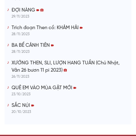
ĐỢI NÀNG
29/11/2023
Trích đoạn Then cổ: KHẢM HẢI
28/11/2023
BA BỂ CẢNH TIÊN
28/11/2023
XƯỚNG THEN, SLI, LƯỢN HANG TUẦN (Chủ Nhật,
Vằn 26 bươn 11 pi 2023)
26/11/2023
QUÊ EM VÀO MÙA GẶT MỚI
23/10/2023
SẮC NÚI
20/10/2023