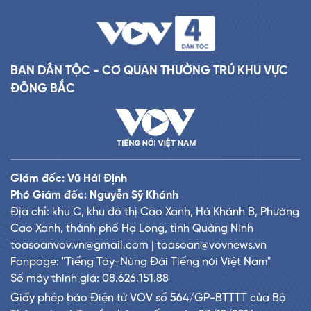
BAN DÂN TỘC - CƠ QUAN THƯỜNG TRÚ KHU VỰC
ĐÔNG BẮC
Giám đốc: Vũ Hải Định
Phó Giám đốc: Nguyễn Sỹ Khánh
Địa chỉ: khu C, khu đô thị Cao Xanh, Hà Khánh B, Phường
Cao Xanh, thành phố Hạ Long, tỉnh Quảng Ninh
toasoanvov.vn@gmail.com | toasoan@vovnews.vn
Fanpage: "Tiếng Tày-Nùng Đài Tiếng nói Việt Nam"
Số máy thính giả: 08.626.151.88
Giấy phép báo Điện tử VOV số 564/GP-BTTTT của Bộ