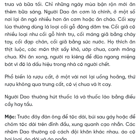
trưa và bữa tối. Chỉ những ngày mùa bận rộn mới ăn
thêm bữa sáng. Người Dao ăn cơm là chính, ở một số
nơi lại ăn ngô nhiều hơn ăn cơm hoặc ăn cháo. Cối xay
lúa thường dùng là loại cối gỗ đóng dăm tre. Cối giã có
nhiều loại như cối gỗ hình trụ, cối máng giã bằng chày
tay, cối đạp chân, cối giã bằng sức nước. Họ thích ăn
thịt luộc, các món thịt sấy khô, ướp chua, canh măng
chua. Khi ăn xong, người ra kiêng để đũa ngang miệng
bát vì đó là dấu hiệu trong nhà có người chết.
Phổ biến là rượu cất, ở một vài nơi lại uống hoãng, thứ
rượu không qua trưng cất, có vị chua và ít cay.
Người Dao thường hút thuốc lá và thuốc lào bằng điếu
cầy hay tẩu.
Mặc:
Trước đây đàn ông để tóc dài, búi sau gáy hoặc để
chỏm tóc dài trên đỉnh đầu, xung quanh cạo nhẵn. Các
nhóm Dao thường có cách đội khăn khác nhau. áo có
hai loại, áo dài và áo ngắn.