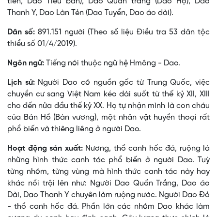
tiền, Dao Tiểu bản), Dao Quần trắng (Dao Họ), Dao
Thanh Y, Dao Làn Tẻn (Dao Tuyển, Dao áo dài).
Dân số:
891.151 người (Theo số liệu Điều tra 53 dân tộc
thiểu số 01/4/2019).
Ngôn ngữ:
Tiếng nói thuộc ngữ hệ Hmông - Dao.
Lịch sử:
Người Dao có nguồn gốc từ Trung Quốc, việc
chuyển cư sang Việt Nam kéo dài suốt từ thế kỷ XII, XIII
cho đến nửa đầu thế kỷ XX. Họ tự nhận mình là con cháu
của Bản Hồ (Bàn vương), một nhân vật huyền thoại rất
phổ biến và thiêng liêng ở người Dao.
Hoạt động sản xuất:
Nương, thổ canh hốc đá, ruộng là
những hình thức canh tác phổ biến ở người Dao. Tuỳ
từng nhóm, từng vùng mà hình thức canh tác này hay
khác nổi trội lên như: Người Dao Quần Trắng, Dao áo
Dài, Dao Thanh Y chuyên làm ruộng nước. Người Dao Ðỏ
- thổ canh hốc đá. Phần lớn các nhóm Dao khác làm