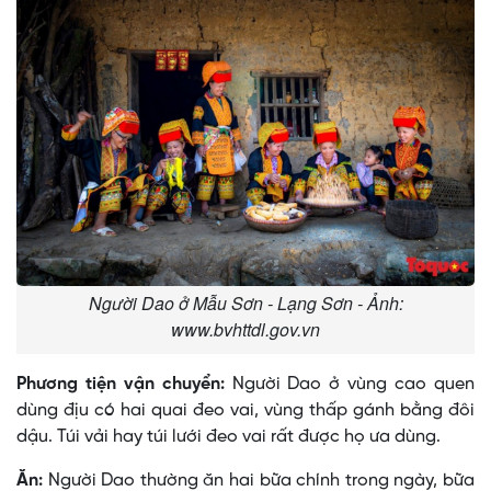
Người Dao ở Mẫu Sơn - Lạng Sơn - Ảnh:
www.bvhttdl.gov.vn
Phương tiện vận chuyển:
Người Dao ở vùng cao quen
dùng địu có hai quai đeo vai, vùng thấp gánh bằng đôi
dậu. Túi vải hay túi lưới đeo vai rất được họ ưa dùng.
Ăn:
Người Dao thường ăn hai bữa chính trong ngày, bữa