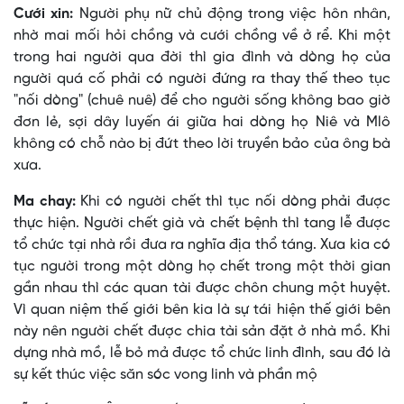
Cưới xin:
Người phụ nữ chủ động trong việc hôn nhân,
nhờ mai mối hỏi chồng và cưới chồng về ở rể. Khi một
trong hai người qua đời thì gia đình và dòng họ của
người quá cố phải có người đứng ra thay thế theo tục
"nối dòng" (chuê nuê) để cho người sống không bao giờ
đơn lẻ, sợi dây luyến ái giữa hai dòng họ Niê và Mlô
không có chỗ nào bị đứt theo lời truyền bảo của ông bà
xưa.
Ma chay:
Khi có người chết thì tục nối dòng phải được
thực hiện. Người chết già và chết bệnh thì tang lễ được
tổ chức tại nhà rồi đưa ra nghĩa địa thổ táng. Xưa kia có
tục người trong một dòng họ chết trong một thời gian
gần nhau thì các quan tài được chôn chung một huyệt.
Vì quan niệm thế giới bên kia là sự tái hiện thế giới bên
này nên người chết được chia tài sản đặt ở nhà mồ. Khi
dựng nhà mồ, lễ bỏ mả được tổ chức linh đình, sau đó là
sự kết thúc việc săn sóc vong linh và phần mộ