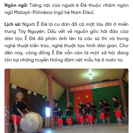
Ngôn ngữ:
Tiếng nói của người ê Ðê thuộc nhóm ngôn
ngữ Malayô-Pôlinêxia (ngữ hệ Nam Ðảo).
Lịch sử:
Người Ê Ðê là cư dân đã có mặt lâu đời ở miền
trung Tây Nguyên. Dấu vết về nguồn gốc hải đảo của
dân tộc Ê Ðê đã phản ánh lên từ các sử thi và trong
nghệ thuật kiến trúc, nghệ thuật tạo hình dân gian. Cho
đến nay, cộng đồng Ê Ðê vẫn còn là một xã hội đang
tồn tại những truyền thống đậm nét mẫu hệ ở nước ta.