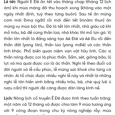
Lễ tết:
Người Ê Ðê ăn tết vào tháng chạp (tháng 12 lịch
âm) khi mùa màng đã thu hoạch xong (không vào một
ngày nhất định, tuỳ theo từng buôn). Sau tế ăn mừng
cơm mới (hmạ ngắt) rồi mới đến tết (mnăm thun) ăn
mừng vụ mùa bội thu. Ðó là tết lớn nhất, nhà giàu có khi
mổ trâu, bò để cúng thần lúa; nhà khác thì mổ lợn gà. Vị
thần lớn nhất là đấng sáng tạo Aê Ðiê và Aê Ðu rồi đến
thần đất (yang lăn), thần lúa (yang mđiê) và các thần
linh khác. Phổ biến quan niệm vạn vật hữu linh. Các vị
thần nông được coi là phúc thần. Sấm, sét, giông bão, lũ
lụt và ma quái được coi là ác thần. Nghi lễ theo đuổi cả
đời người và lễ cầu phúc, lễ mừng sức khoẻ cho từng cá
nhân. Ai tổ chức được nhiều nghi lễ này và nhất là những
nghi lễ lớn hiến sinh bằng nhiều trâu, bò, chè quý (vò ủ
rượu cần) thì người đó càng được dân làng kính nể.
Lịch:
Nông lịch cổ truyền Ê Đê được tính theo tuần trăng:
một năm có 12 tháng và được chia làm 9 mùa tương ứng
với 9 công đoạn trong chu kỳ nông nghiệp rẫy: mùa