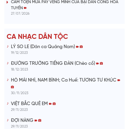
i
CẰM TOẸN MỪA PÀY VẺNG MỈNH CÚA BẠI DÂN CÔNG HỎA
TUYẾN
d
27/07/2026
e
CA NHẠC DÂN TỘC
o
LÝ SO LE (Dân ca Quảng Nam)
19/12/2023
ĐƯỜNG TRƯỜNG TIẾNG ĐÀN (Chèo cổ)
18/12/2023
HÒ MÁI NHÌ, NAM BÌNH; Ca Huế: TƯƠNG TƯ KHÚC
30/11/2023
VIỆT BẮC QUÊ EM
29/11/2023
ĐỢI NÀNG
29/11/2023