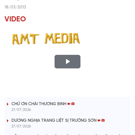
18/03/2013
VIDEO
P
l
LỜI CÂY ĐÀN TÍNH
a
CHỨ ƠN CHÀI THƯƠNG BINH
y
27/07/2026
V
DƯƠNG NGHỊA TRANG LIỆT SỊ TRƯỜNG SƠN
27/07/2026