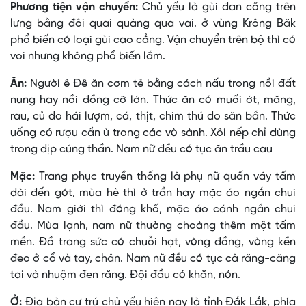
Phương tiện vận chuyển:
Chủ yếu là gùi đan cõng trên
lưng bằng đôi quai quàng qua vai. ở vùng Krông Băk
phổ biến có loại gùi cao cẳng. Vận chuyển trên bộ thì có
voi nhưng không phổ biến lắm.
Ăn:
Người ê Ðê ăn cơm tẻ bằng cách nấu trong nồi đất
nung hay nồi đồng cỡ lớn. Thức ăn có muối ớt, măng,
rau, củ do hái lượm, cá, thịt, chim thú do săn bắn. Thức
uống có rượu cần ủ trong các vò sành. Xôi nếp chỉ dùng
trong dịp cúng thần. Nam nữ đều có tục ăn trầu cau
Mặc:
Trang phục truyền thống là phụ nữ quấn váy tấm
dài đến gót, mùa hè thì ở trần hay mặc áo ngắn chui
đầu. Nam giới thì đóng khố, mặc áo cánh ngắn chui
đầu. Mùa lạnh, nam nữ thường choàng thêm một tấm
mền. Ðồ trang sức có chuỗi hạt, vòng đồng, vòng kền
đeo ở cổ và tay, chân. Nam nữ đều có tục cà răng-căng
tai và nhuộm đen răng. Ðội đầu có khăn, nón.
Ở:
Ðịa bàn cư trú chủ yếu hiện nay là tỉnh Ðắk Lắk, phía