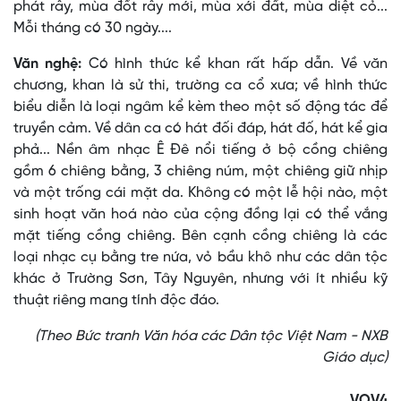
phát rẫy, mùa đốt rẫy mới, mùa xới đất, mùa diệt cỏ...
Mỗi tháng có 30 ngày....
Văn nghệ:
Có hình thức kể khan rất hấp dẫn. Về văn
chương, khan là sử thi, trường ca cổ xưa; về hình thức
biểu diễn là loại ngâm kể kèm theo một số động tác để
truyền cảm. Về dân ca có hát đối đáp, hát đố, hát kể gia
phả... Nền âm nhạc Ê Ðê nổi tiếng ở bộ cồng chiêng
gồm 6 chiêng bằng, 3 chiêng núm, một chiêng giữ nhịp
và một trống cái mặt da. Không có một lễ hội nào, một
sinh hoạt văn hoá nào của cộng đồng lại có thể vắng
mặt tiếng cồng chiêng. Bên cạnh cồng chiêng là các
loại nhạc cụ bằng tre nứa, vỏ bầu khô như các dân tộc
khác ở Trường Sơn, Tây Nguyên, nhưng với ít nhiều kỹ
thuật riêng mang tính độc đáo.
(Theo Bức tranh Văn hóa các Dân tộc Việt Nam - NXB
Giáo dục)
VOV4