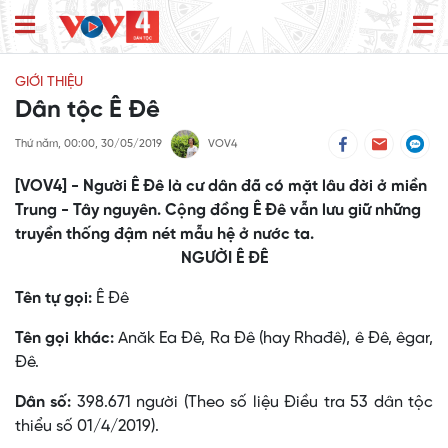
GIỚI THIỆU
Dân tộc Ê Đê
Thứ năm, 00:00, 30/05/2019
VOV4
[VOV4] - Người Ê Ðê là cư dân đã có mặt lâu đời ở miền
Trung - Tây nguyên. Cộng đồng Ê Ðê vẫn lưu giữ những
truyền thống đậm nét mẫu hệ ở nước ta.
NGƯỜI Ê ĐÊ
Tên tự gọi:
Ê Đê
Tên gọi khác:
Anăk Ea Ðê, Ra Ðê (hay Rhađê), ê Ðê, êgar,
Ðê.
Dân số:
398.671 người (Theo số liệu Điều tra 53 dân tộc
thiểu số 01/4/2019).