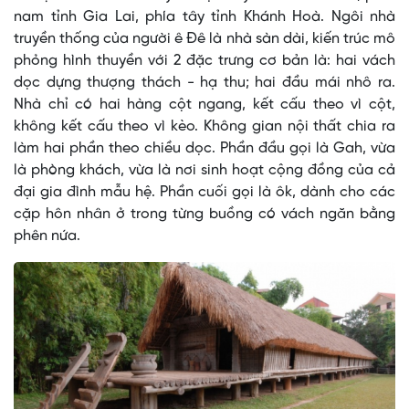
nam tỉnh Gia Lai, phía tây tỉnh Khánh Hoà. Ngôi nhà
truyền thống của người ê Ðê là nhà sàn dài, kiến trúc mô
phỏng hình thuyền với 2 đặc trưng cơ bản là: hai vách
dọc dựng thượng thách - hạ thu; hai đầu mái nhô ra.
Nhà chỉ có hai hàng cột ngang, kết cấu theo vì cột,
không kết cấu theo vì kèo. Không gian nội thất chia ra
làm hai phần theo chiều dọc. Phần đầu gọi là Gah, vừa
là phòng khách, vừa là nơi sinh hoạt cộng đồng của cả
đại gia đình mẫu hệ. Phần cuối gọi là ôk, dành cho các
cặp hôn nhân ở trong từng buồng có vách ngăn bằng
phên nứa.