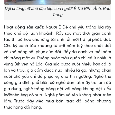
Đội chiêng nữ Jhô đặc biệt của người Ê Đê Bih - Ảnh: Bảo
Trung
Hoạt động sản xuất:
Người Ê Ðê chủ yếu trồng lúa rẫy
theo chế độ luân khoảnh. Rẫy sau một thời gian canh
tác thì bỏ hoá cho rừng tái sinh rồi mới trở lại phát, đốt.
Chu kỳ canh tác khoảng từ 5-8 năm tuỳ theo chất đất
và khả năng hồi phục của đất. Rẫy đa canh và mỗi năm
chỉ trồng một vụ. Ruộng nước trâu quần chỉ có ít nhiều ở
vùng Bih ven hồ Lắc. Gia súc được nuôi nhiều hơn cả là
lợn và trâu, gia cầm được nuôi nhiều là gà, nhưng chăn
nuôi chủ yếu chỉ để phục vụ cho tín ngưỡng. Nghề thủ
công gia đình phổ biến có nghề đan lát mây tre làm đồ
gia dụng, nghề trồng bông dệt vải bằng khung dệt kiểu
Inđônêdiêng cổ xưa. Nghề gốm và rèn không phát triển
lắm. Trước đây việc mua bán, trao đổi bằng phương
thức hàng đổi hàng.