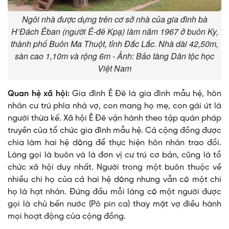
Ngôi nhà được dựng trên cơ sở nhà của gia đình bà
H’Đách Êban (người Ê-đê Kpạ) làm năm 1967 ở buôn Ky,
thành phố Buôn Ma Thuột, tỉnh Đắc Lắc. Nhà dài 42,50m,
sàn cao 1,10m và rộng 6m - Ảnh: Bảo tàng Dân tộc học
Việt Nam
Quan hệ xã hội:
Gia đình Ê Ðê là gia đình mẫu hệ, hôn
nhân cư trú phía nhà vợ, con mang họ mẹ, con gái út là
người thừa kế. Xã hội Ê Ðê vận hành theo tập quán pháp
truyền của tổ chức gia đình mẫu hệ. Cả cộng đồng được
chia làm hai hệ dòng để thực hiện hôn nhân trao đổi.
Làng gọi là buôn và là đơn vị cư trú cơ bản, cũng là tổ
chức xã hội duy nhất. Người trong một buôn thuộc về
nhiều chi họ của cả hai hệ dòng nhưng vẫn có một chi
họ là hạt nhân. Ðứng đầu mỗi làng có một người được
gọi là chủ bến nước (Pô pin ca) thay mặt vợ điều hành
mọi hoạt động của cộng đồng.