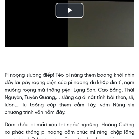
Play
Video
Pỉ noọng slương điếp! Tẻo pi nâng them boong khỏi nhỉn
đảy lai pày roọng điện cúa pỉ noọng dú khóp đin tỉ, nặm
mường roọng mà thâng pện: Lạng Sơn, Cao Bằng, Thái
Nguyên, Tuyên Quang,... slắng cạ ái nắt tỉnh bài then, sli,
lượn,... lụ toỏng cóp them cằm Tày, vàm Nùng sle
chương trình vằn hẳm đây.
Dám khảu pi mấư xáu lai ngầư ngoòng, Hoàng Cường
xo phác thâng pỉ noọng cằm chúc mì rèng, chập lăng