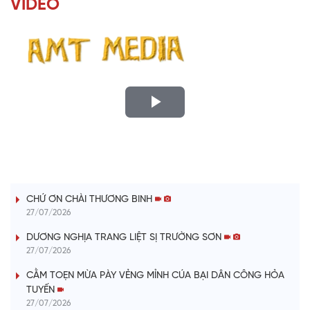
VIDEO
P
l
LỜI CÂY ĐÀN TÍNH
a
CHỨ ƠN CHÀI THƯƠNG BINH
y
27/07/2026
V
DƯƠNG NGHỊA TRANG LIỆT SỊ TRƯỜNG SƠN
27/07/2026
i
CẰM TOẸN MỪA PÀY VẺNG MỈNH CÚA BẠI DÂN CÔNG HỎA
TUYẾN
d
27/07/2026