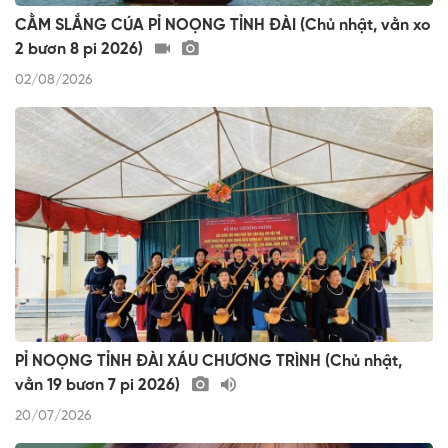
CẰM SLẮNG CÚA PỈ NOỌNG TỈNH ĐÀI (Chủ nhật, vằn xo
2 bươn 8 pi 2026)
02/08/2026
PỈ NOỌNG TỈNH ĐÀI XÁU CHƯƠNG TRÌNH (Chủ nhật,
vằn 19 bươn 7 pi 2026)
20/07/2026