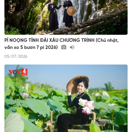
PỈ NOỌNG TỈNH ĐÀI XÁU CHƯƠNG TRÌNH (Chủ nhật,
vằn xo 5 bươn 7 pi 2026)
05/07/2026