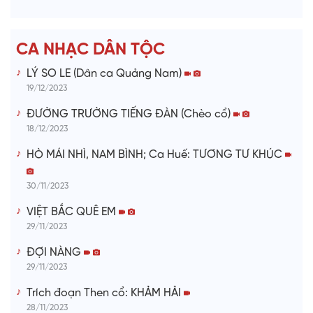
e
CA NHẠC DÂN TỘC
o
LÝ SO LE (Dân ca Quảng Nam)
19/12/2023
ĐƯỜNG TRƯỜNG TIẾNG ĐÀN (Chèo cổ)
18/12/2023
HÒ MÁI NHÌ, NAM BÌNH; Ca Huế: TƯƠNG TƯ KHÚC
30/11/2023
VIỆT BẮC QUÊ EM
29/11/2023
ĐỢI NÀNG
29/11/2023
Trích đoạn Then cổ: KHẢM HẢI
28/11/2023