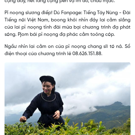
cụng đây, hết lăng cụng pền vạ ím đo, chàu mjảc.
Pỉ noọng slương điếp! Dú Fanpage: Tiếng Tày Nùng - Đài
Tiếng nói Việt Nam, boong khỏi nhỉn đảy lai cằm slắng
cúa lai pỉ noọng tỉnh đài mừa bại chương trình đạ phát
sóng. Pjom bái pỉ noọng đạ phác cằm toỏng cóp.
Ngầư nhỉn lai cằm on cúa pỉ noọng chang slì tó nả. Sổ
điện thoại cúa chương trình lẻ 08.626.151.88.