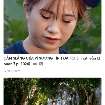
CẰM SLẮNG CÚA PỈ NOỌNG TỈNH ĐÀI (Chủ nhật, vằn 12
bươn 7 pi 2026)
12/07/2026