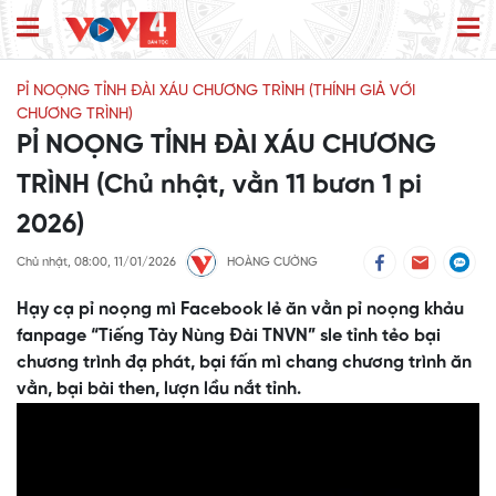
PỈ NOỌNG TỈNH ĐÀI XÁU CHƯƠNG TRÌNH (THÍNH GIẢ VỚI
CHƯƠNG TRÌNH)
PỈ NOỌNG TỈNH ĐÀI XÁU CHƯƠNG
TRÌNH (Chủ nhật, vằn 11 bươn 1 pi
2026)
Chủ nhật, 08:00, 11/01/2026
HOÀNG CƯỜNG
Hạy cạ pỉ noọng mì Facebook lẻ ăn vằn pỉ noọng khảu
fanpage “Tiếng Tày Nùng Đài TNVN” sle tỉnh tẻo bại
chương trình đạ phát, bại fấn mì chang chương trình ăn
vằn, bại bài then, lượn lầu nắt tỉnh.