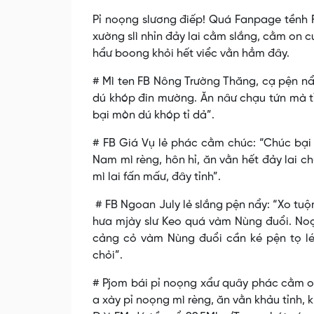
Pỉ noọng slương điếp! Quá Fanpage tềnh 
xường slì nhỉn đảy lai cằm slắng, cằm on
hẩư boong khỏi hết viểc vằn hẳm đây.
# Mì ten FB Nông Trường Thăng, cạ pện nẩy
dú khóp đin mường. Ăn nâư chạu tứn mà t
bại mòn dú khóp tỉ dả”.
# FB Giá Vụ lẻ phác cằm chúc: “Chúc bạ
Nam mì rèng, hôn hỉ, ăn vằn hết đảy lai c
mì lai fấn mấư, đây tỉnh”.
# FB Ngoan July lẻ slắng pện nẩy: “Xo tuộ
hưa mjày slư Keo quá vàm Nùng đuổi. No
cảng cỏ vàm Nùng đuổi cần ké pện tọ l
chỏi”.
# Pjom bái pỉ noọng xẩư quây phác cằm on
a xày pỉ noọng mì rèng, ăn vằn khảu tỉnh,