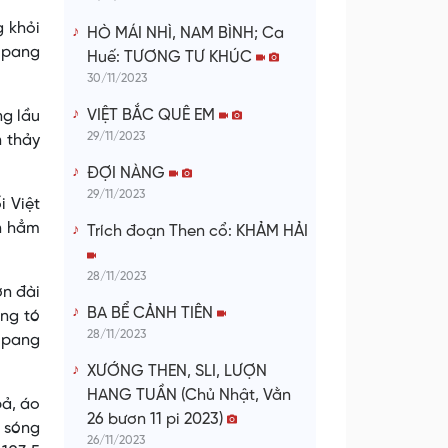
 khỏi
HÒ MÁI NHÌ, NAM BÌNH; Ca
n pang
Huế: TƯƠNG TƯ KHÚC
30/11/2023
VIỆT BẮC QUÊ EM
ng lầu
29/11/2023
n thảy
ĐỢI NÀNG
29/11/2023
 Việt
ằn hẳm
Trích đoạn Then cổ: KHẢM HẢI
28/11/2023
ờn đài
BA BỂ CẢNH TIÊN
ng tó
28/11/2023
 pang
XƯỚNG THEN, SLI, LƯỢN
HANG TUẦN (Chủ Nhật, Vằn
pả, áo
26 bươn 11 pi 2023)
á sóng
26/11/2023