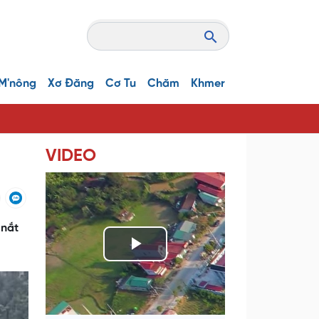
M'nông
Xơ Đăng
Cơ Tu
Chăm
Khmer
VIDEO
 nắt
P
l