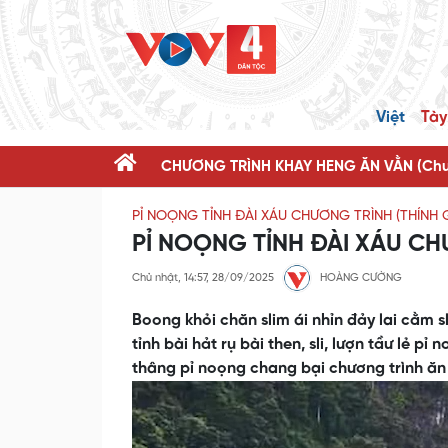
Việt
Tày
CHƯƠNG TRÌNH KHAY HENG ĂN VẰN (Chươ
PỈ NOỌNG TỈNH ĐÀI XÁU CHƯƠNG TRÌNH (THÍNH 
PỈ NOỌNG TỈNH ĐÀI XÁU CHƯ
Chủ nhật, 14:57, 28/09/2025
HOÀNG CƯỜNG
Boong khỏi chăn slim ái nhỉn đảy lai cằm 
tỉnh bài hảt rụ bài then, sli, lượn tầư lẻ
thâng pỉ noọng chang bại chương trình ăn v