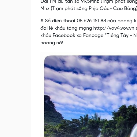
Đài FM dú tần sổ 99,5Mhz (Trạm phát sóng
Mhz (Trạm phát sóng Phja Oắc- Cao Bằng)
# Sổ điện thoại 08.626.151.88 cúa boong 
đai lẻ khảu tàng mạng http://vov4.vov.vn s
khảu Facebook xa Fanpage “Tiếng Tày - Nù
noọng nớ!