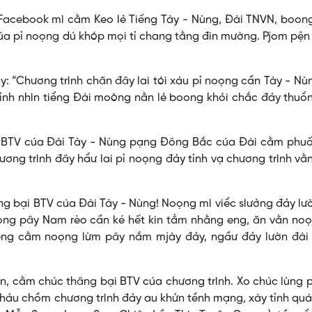
Facebook mì cằm Keo lẻ Tiếng Tày - Nùng, Đài TNVN, boong
 cúa pỉ noọng dú khóp mọi tỉ chang tằng đin mường. Pjom pệ
: “Chương trình chăn đây lai tói xáu pỉ noọng cần Tày - Nù
ỉnh nhìn tiểng Đài moòng nằn lẻ boong khỏi chắc đảy thuổ
i BTV cúa Đài Tày - Nùng pạng Đông Bắc cúa Đài cằm phuối
hương trình đây hẩư lai pỉ noọng đảy tỉnh vạ chương trình v
ng bại BTV cúa Đài Tày - Nùng! Noọng mì viểc slưởng đảy lư
ọng pây Nam rèo cần ké hết kin tẳm nhằng eng, ăn vằn noọ
éng cằm noọng lừm pây nắm mjày đảy, ngầư đảy lườn đài
, cằm chúc thâng bại BTV cúa chương trình. Xo chúc lùng 
 khảu chồm chương trình đảy au khửn tềnh mạng, xày tỉnh qu