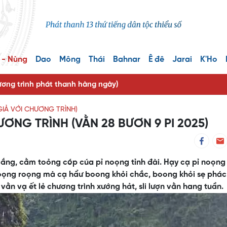
 - Nùng
Dao
Mông
Thái
Bahnar
Ê đê
Jarai
K'Ho
ng trình phát thanh hàng ngày)
GIẢ VỚI CHƯƠNG TRÌNH)
ƠNG TRÌNH (VẰN 28 BƯƠN 9 PI 2025)
slắng, cằm toỏng cóp cúa pỉ noọng tỉnh đài. Hạy cạ pỉ noọng
 pỉ noọng roọng mà cạ hẩư boong khỏi chắc, boong khỏi sẹ phác
ằn vạ ết lẻ chương trình xướng hảt, sli lượn vằn hang tuần.