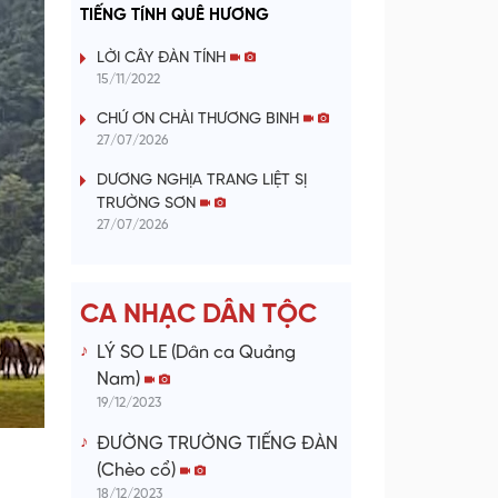
a
TIẾNG TÍNH QUÊ HƯƠNG
y
LỜI CÂY ĐÀN TÍNH
15/11/2022
V
CHỨ ƠN CHÀI THƯƠNG BINH
27/07/2026
i
DƯƠNG NGHỊA TRANG LIỆT SỊ
d
TRƯỜNG SƠN
27/07/2026
e
o
CA NHẠC DÂN TỘC
LÝ SO LE (Dân ca Quảng
Nam)
19/12/2023
ĐƯỜNG TRƯỜNG TIẾNG ĐÀN
(Chèo cổ)
18/12/2023