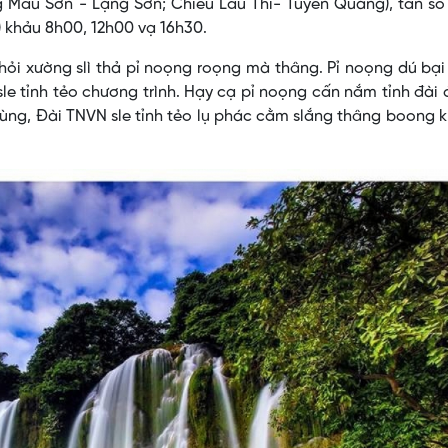
 Mẫu Sơn - Lạng Sơn; Chiêu Lầu Thi- Tuyên Quang), tần sổ
 khảu 8h00, 12h00 vạ 16h30.
khỏi xường slì thả pỉ noọng roọng mà thâng. Pỉ noọng dú bạ
le tỉnh tẻo chương trình. Hạy cạ pỉ noọng cấn nắm tỉnh đài 
ng, Đài TNVN sle tỉnh tẻo lụ phác cằm slắng thâng boong k