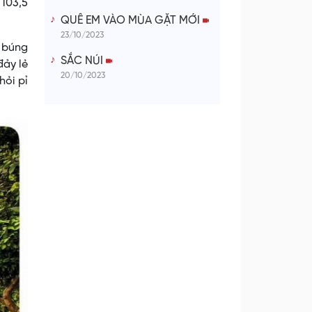
 103,5
QUÊ EM VÀO MÙA GẶT MỚI
23/10/2023
i búng
SẮC NÚI
đảy lẻ
20/10/2023
hỏi pỉ