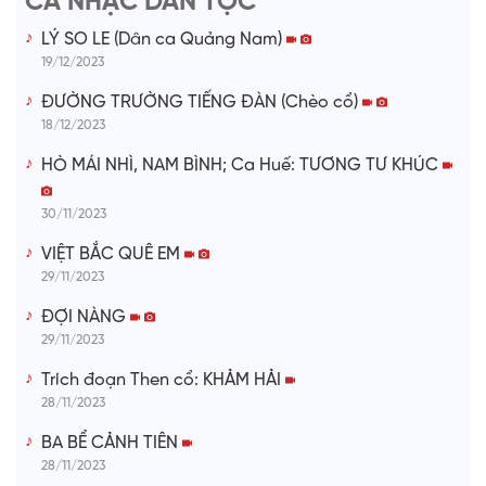
CA NHẠC DÂN TỘC
o
LÝ SO LE (Dân ca Quảng Nam)
19/12/2023
ĐƯỜNG TRƯỜNG TIẾNG ĐÀN (Chèo cổ)
18/12/2023
HÒ MÁI NHÌ, NAM BÌNH; Ca Huế: TƯƠNG TƯ KHÚC
30/11/2023
VIỆT BẮC QUÊ EM
29/11/2023
ĐỢI NÀNG
29/11/2023
Trích đoạn Then cổ: KHẢM HẢI
28/11/2023
BA BỂ CẢNH TIÊN
28/11/2023