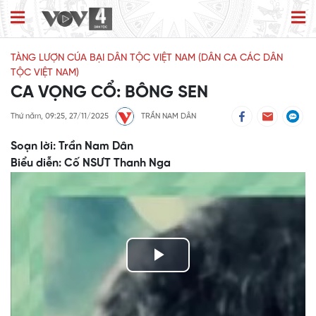
TÀNG LƯỢN CÚA BẠI DÂN TỘC VIỆT NAM (DÂN CA CÁC DÂN
TỘC VIỆT NAM)
CA VỌNG CỔ: BÔNG SEN
Thứ năm, 09:25, 27/11/2025
TRẦN NAM DÂN
Soạn lời: Trần Nam Dân
Biểu diễn: Cố NSƯT Thanh Nga
Play
Video