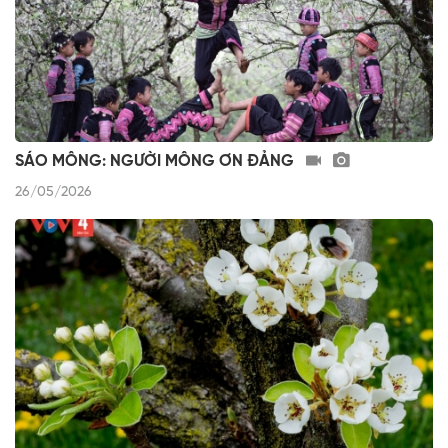
SÁO MÔNG: NGƯỜI MÔNG ƠN ĐẢNG
26/05/2026