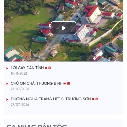
P
l
TIẾNG TÍNH QUÊ HƯƠNG
a
LỜI CÂY ĐÀN TÍNH
y
15/11/2022
V
CHỨ ƠN CHÀI THƯƠNG BINH
27/07/2026
i
DƯƠNG NGHỊA TRANG LIỆT SỊ TRƯỜNG SƠN
27/07/2026
d
e