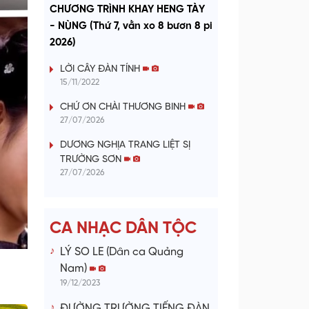
a
CHƯƠNG TRÌNH KHAY HENG TÀY
- NÙNG (Thứ 7, vằn xo 8 bươn 8 pi
y
2026)
V
LỜI CÂY ĐÀN TÍNH
15/11/2022
i
CHỨ ƠN CHÀI THƯƠNG BINH
27/07/2026
d
DƯƠNG NGHỊA TRANG LIỆT SỊ
e
TRƯỜNG SƠN
27/07/2026
o
CA NHẠC DÂN TỘC
LÝ SO LE (Dân ca Quảng
Nam)
19/12/2023
ĐƯỜNG TRƯỜNG TIẾNG ĐÀN