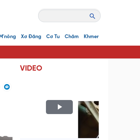
M'nông
Xơ Đăng
Cơ Tu
Chăm
Khmer
VIDEO
P
l