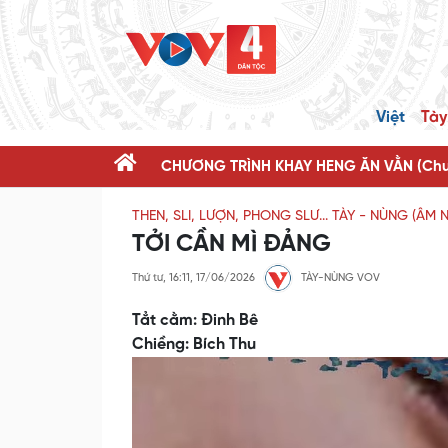
Việt
Tày
CHƯƠNG TRÌNH KHAY HENG ĂN VẰN (Chươ
THEN, SLI, LƯỢN, PHONG SLƯ... TÀY - NÙNG (ÂM
TỞI CẦN MÌ ĐẢNG
Thứ tư, 16:11, 17/06/2026
TÀY-NÙNG VOV
Tẳt cằm: Đinh Bê
Chiềng: Bích Thu