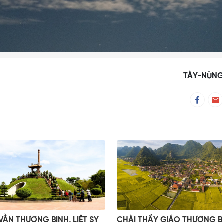
TÀY-NÙN
VẰN THƯƠNG BINH, LIỆT SỴ
CHÀI THẦY GIÁO THƯƠNG B