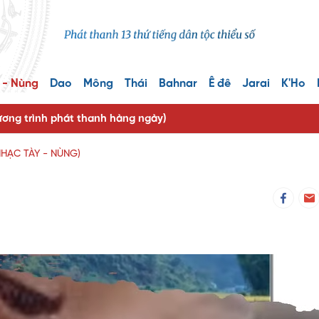
 - Nùng
Dao
Mông
Thái
Bahnar
Ê đê
Jarai
K'Ho
ng trình phát thanh hàng ngày)
 NHẠC TÀY - NÙNG)