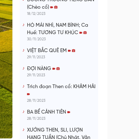
(Chèo cổ)
18/12/2023
HÒ MÁI NHÌ, NAM BÌNH; Ca
Huế: TƯƠNG TƯ KHÚC
30/11/2023
VIỆT BẮC QUÊ EM
29/11/2023
ĐỢI NÀNG
29/11/2023
Trích đoạn Then cổ: KHẢM HẢI
28/11/2023
BA BỂ CẢNH TIÊN
28/11/2023
XƯỚNG THEN, SLI, LƯỢN
HANG TUẦN (Chủ Nhật, Vằn