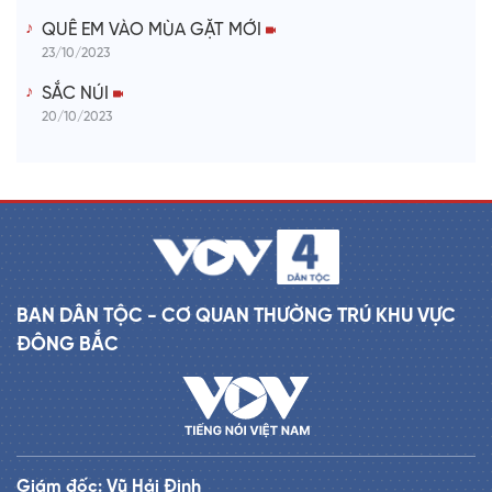
QUÊ EM VÀO MÙA GẶT MỚI
23/10/2023
SẮC NÚI
20/10/2023
BAN DÂN TỘC - CƠ QUAN THƯỜNG TRÚ KHU VỰC
ĐÔNG BẮC
Giám đốc: Vũ Hải Định