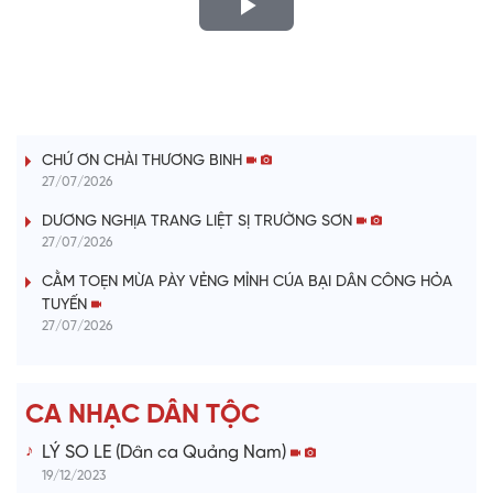
P
l
LỜI CÂY ĐÀN TÍNH
a
CHỨ ƠN CHÀI THƯƠNG BINH
y
27/07/2026
V
DƯƠNG NGHỊA TRANG LIỆT SỊ TRƯỜNG SƠN
27/07/2026
i
CẰM TOẸN MỪA PÀY VẺNG MỈNH CÚA BẠI DÂN CÔNG HỎA
TUYẾN
d
27/07/2026
e
CA NHẠC DÂN TỘC
o
LÝ SO LE (Dân ca Quảng Nam)
19/12/2023