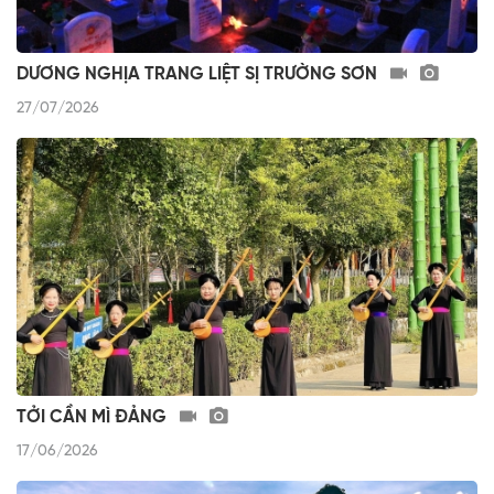
DƯƠNG NGHỊA TRANG LIỆT SỊ TRƯỜNG SƠN
27/07/2026
TỞI CẦN MÌ ĐẢNG
17/06/2026