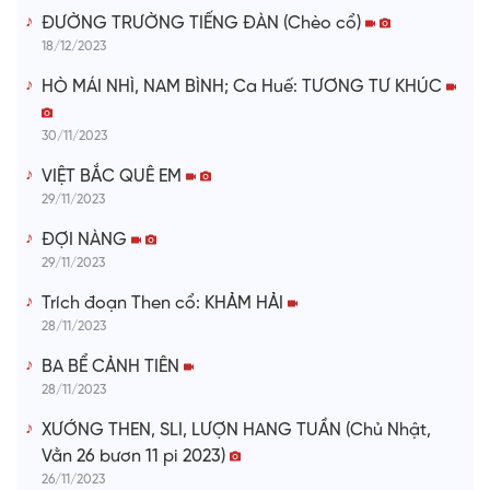
ĐƯỜNG TRƯỜNG TIẾNG ĐÀN (Chèo cổ)
18/12/2023
HÒ MÁI NHÌ, NAM BÌNH; Ca Huế: TƯƠNG TƯ KHÚC
30/11/2023
VIỆT BẮC QUÊ EM
29/11/2023
ĐỢI NÀNG
29/11/2023
Trích đoạn Then cổ: KHẢM HẢI
28/11/2023
BA BỂ CẢNH TIÊN
28/11/2023
XƯỚNG THEN, SLI, LƯỢN HANG TUẦN (Chủ Nhật,
Vằn 26 bươn 11 pi 2023)
26/11/2023