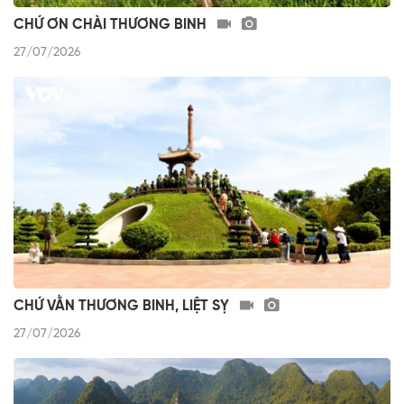
CHỨ ƠN CHÀI THƯƠNG BINH
27/07/2026
CHỨ VẰN THƯƠNG BINH, LIỆT SỴ
27/07/2026