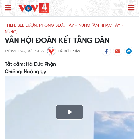
THEN, SLI, LƯỢN, PHONG SLƯ... TÀY - NÙNG (ÂM NHẠC TÀY -
NÙNG)
VẰN HỘI ĐOÀN KẾT TẰNG DÂN
Thứ ba, 15:42, 18/11/2025
HÀ ĐỨC PHẬN
Tẳt cằm: Hà Đức Phận
Chiềng: Hoàng Úy
Play
Video