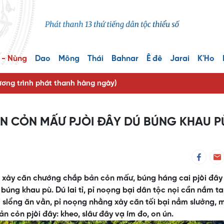
 - Nùng
Dao
Mông
Thái
Bahnar
Ê đê
Jarai
K'Ho
ng trình phát thanh hàng ngày)
N CỎN MẤƯ PJÒI ĐÂY DÚ BÚNG KHAU P
ng xày căn chướng chắp bản cỏn mấư, búng háng cai pjòi đây
úng khau pù. Dú lai tỉ, pỉ noọng bại dân tộc nọi cần nắm t
slổng ăn vằn, pỉ noọng nhằng xày căn tối bại nẳm slưởng, m
 cỏn pjòi đây: kheo, slâư đây vạ ím đo, on ún.