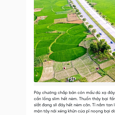
Pày chướng chắp bản cỏn mấư dú xạ đảy c
cần lồng slim hết nèm. Thuổn thảy bại fấn
slẳt đang slí đảy hết nèm căn. Tỉ nắm ta
mòn tảy nải xéng khửn cúa pỉ noọng bại dâ