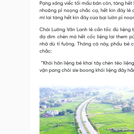
Pạng xảng viểc tối mấư bản cỏn, tàng hết k
nhoòng pỉ noọng chắc cạ, hết kin đây lẻ
mì lai tàng hết kin đây cúa bại lườn pỉ noọ
Chài Lường Văn Lanh lẻ cần tốc đú liệng 
đạ dim chèn mà hết cốc liệng lai them pử
nhả dú tỉ fuông. Thâng cà này, phấu bẻ c
chắc:
“Khỏi hăn liệng bẻ khai tảy chèn tẻo liệ
vận pang chỏi sle boong khỏi liệng đảy h