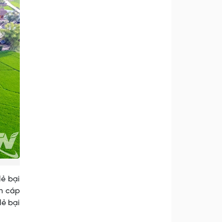
ẻ bại
ằn cáp
lẻ bại