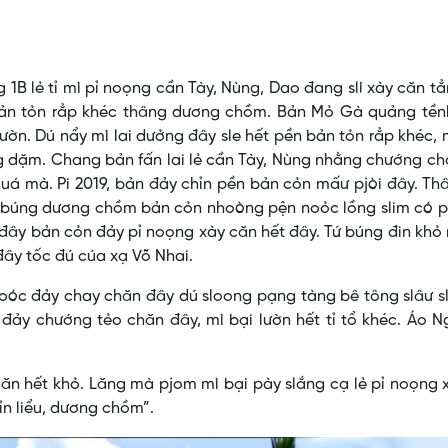
1B lẻ tỉ mì pỉ noọng cần Tày, Nùng, Dao đang slí xày căn t
bản tỏn rẳp khéc thâng dương chồm. Bản Mỏ Gà quảng tền
lườn. Dú nẩy mì lai dưởng đây sle hết pền bản tỏn rẳp khéc, 
ng dặm. Chang bản fấn lai lẻ cần Tày, Nùng nhằng chướng c
 quá mà. Pi 2019, bản đảy chỉn pền bản cỏn mấư pjòi đây. Th
ẻ búng dương chồm bản cỏn nhoòng pện noỏc lồng slim có p
ư đây bản cỏn đảy pỉ noọng xày căn hết đây. Tứ búng đin khỏ
ây tốc đú cúa xạ Võ Nhai.
joóc đảy chay chăn đây dú sloong pạng tàng bê tông slâư 
đảy chướng tẻo chăn đây, mì bại lườn hết tỉ tổ khéc. Áo 
hăn hết khỏ. Lăng mà pjom mì bại pày slắng cạ lẻ pỉ noọng 
ỉn liểu, dương chồm”.