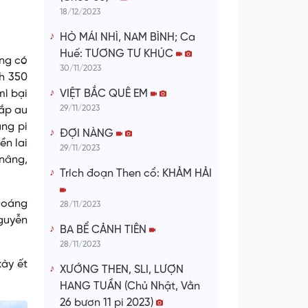
18/12/2023
HÒ MÁI NHÌ, NAM BÌNH; Ca
Huế: TƯƠNG TƯ KHÚC
ẳng có
30/11/2023
h 350
VIỆT BẮC QUÊ EM
mì bại
29/11/2023
hắp au
âng pi
ĐỢI NÀNG
ền lai
29/11/2023
 nâng,
Trích đoạn Then cổ: KHẢM HẢI
sloáng
28/11/2023
Nguyễn
BA BỂ CẢNH TIÊN
28/11/2023
xày ết
XƯỚNG THEN, SLI, LƯỢN
HANG TUẦN (Chủ Nhật, Vằn
26 bươn 11 pi 2023)