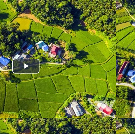
Play
Video