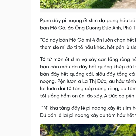
Pjom đảy pỉ noọng ết slim đạ pang hẩư bản 
bản Mỏ Gà, áo Ông Dương Đức Anh, Phó Tr
“Cà này bản Mỏ Gà mì 4 ăn lườn chạn hết l
them sle mì đo tỉ tổ hẩư khéc, hết pền lừ 
Tó tứ mòn ết slim vạ xày căn lồng rèng 
bản cỏn mấư đạ đảy hết quảng khóp dú la
bản đảy hết quảng cải, slâư đây tồng cà
noọng. Pện lườn a La Thị Đức, au hẩư tền
lai lườn đai tó táng cỏp công rèng, au t
tởi slổng hẳm on ún, đo xày. A Đức cạ pện 
“Mì kha tàng đây lẻ pỉ noọng xày ết slim 
Dú bản lẻ lai pỉ noọng xày au tôm hẩư hết 