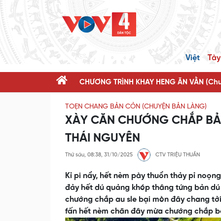
Việt
Tày
CHƯƠNG TRÌNH KHAY HENG ĂN VẰN (Chươ
TOẸN CHANG BẢN CỎN (CHUYỆN BẢN LÀNG)
XÀY CĂN CHƯỚNG CHẮP BẢ
THÁI NGUYÊN
Thứ sáu, 08:38, 31/10/2025
CTV TRIỆU THUẦN
Kỉ pi nẩy, hết nèm pày thuổn thảy pỉ noọ
đảy hết dú quảng khóp thâng tứng bản dú b
chướng chắp au sle bại mòn đây chang tởi 
fấn hết nèm chăn đây mừa chướng chắp bản