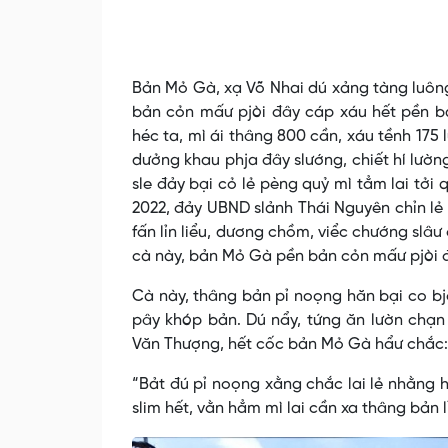
Bản Mỏ Gà, xạ Võ Nhai dú xảng tàng luông 
bản cỏn mấư pjòi đây cáp xáu hết pền 
héc ta, mì ái thâng 800 cần, xáu tềnh 175 
dưởng khau phja đây slướng, chiết hí lườ
sle đảy bại cỏ lẻ pèng quỷ mì tẳm lai tởi
2022, đảy UBND slảnh Thái Nguyên chỉn l
fấn lỉn liểu, dương chồm, viểc chướng slâ
cà này, bản Mỏ Gà pền bản cỏn mấư pjòi đ
Cà này, thâng bản pỉ noọng hăn bại co b
pây khóp bản. Dú nẩy, tứng ăn lườn chạn 
Văn Thượng, hết cốc bản Mỏ Gà hẩư chắc:
“Bảt đú pỉ noọng xằng chắc lai lẻ nhằng 
slim hết, vằn hẳm mì lai cần xa thâng bản l