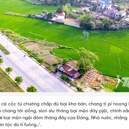
ó cốc tứ chướng chắp dú bại kha bản, chang tỉ pỉ noọng l
 chang tởi slổng, slon slư thâng bại mòn đây pjòi, chính x
n lẻ bại mòn ngòi dỏm thâng đây cúa Đảng, Nhà nước, nhằng 
n tộc dú tỉ fuông./.