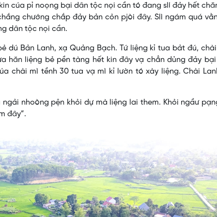
in cúa pỉ noọng bại dân tộc nọi cần tó đang slí đảy hết chă
 chắng chướng chắp đảy bản cỏn pjòi đây. Slì ngám quá vằ
ng dân tộc nọi cần.
bẻ dú Bản Lanh, xạ Quảng Bạch. Tứ liệng kỉ tua bảt đú, chà
a hăn liệng bẻ pền tàng hết kin đây vạ chẳn dủng đảy bại
úa chài mì tềnh 30 tua vạ mì kỉ lườn tó xày liệng. Chài La
ng ngải nhoòng pện khỏi dự mà liệng lai them. Khỏi ngầư pạ
ẳm đây”.