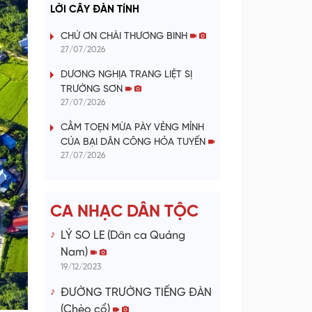
a
LỜI CÂY ĐÀN TÍNH
y
CHỨ ƠN CHÀI THƯƠNG BINH
27/07/2026
V
DƯƠNG NGHỊA TRANG LIỆT SỊ
TRƯỜNG SƠN
i
27/07/2026
d
CẰM TOẸN MỪA PÀY VẺNG MỈNH
CÚA BẠI DÂN CÔNG HỎA TUYẾN
e
27/07/2026
o
CA NHẠC DÂN TỘC
LÝ SO LE (Dân ca Quảng
Nam)
19/12/2023
ĐƯỜNG TRƯỜNG TIẾNG ĐÀN
(Chèo cổ)