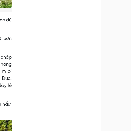
héc dú
0 lườn
g chắp
chang
im pỉ
a Đức,
đây lẻ
u hẩư.