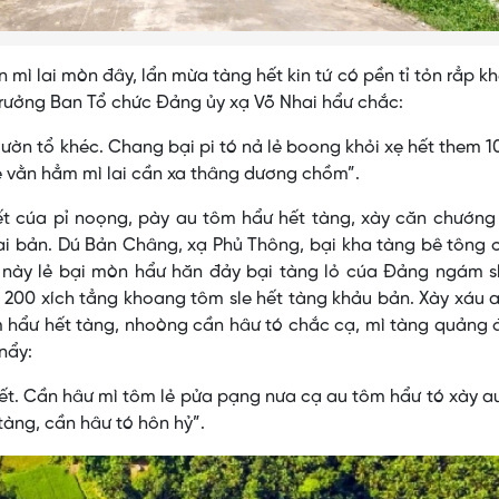
mì lai mòn đây, lẩn mừa tàng hết kin tứ có pền tỉ tỏn rẳp k
ưởng Ban Tổ chức Đảng ủy xạ Võ Nhai hẩư chắc:
ườn tổ khéc. Chang bại pi tó nả lẻ boong khỏi xẹ hết them 1
sle vằn hẳm mì lai cần xa thâng dương chồm”.
hết cúa pỉ noọng, pày au tôm hẩư hết tàng, xày căn chướn
i bản. Dú Bản Châng, xạ Phủ Thông, bại kha tàng bê tông 
 này lẻ bại mòn hẩư hăn đảy bại tàng lỏ cúa Đảng ngám sl
h 200 xích tẳng khoang tôm sle hết tàng khảu bản. Xày xáu 
ôm hẩư hết tàng, nhoòng cần hâư tó chắc cạ, mì tàng quảng 
nẩy:
hết. Cần hâư mì tôm lẻ pửa pạng nưa cạ au tôm hẩư tó xày a
tàng, cần hâư tó hôn hỷ”.