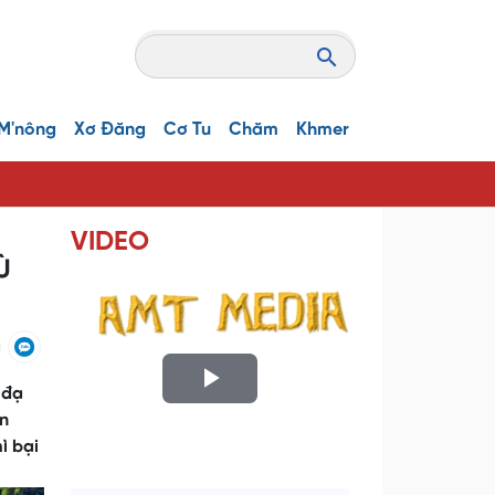
M'nông
Xơ Đăng
Cơ Tu
Chăm
Khmer
VIDEO
Ù
 đạ
P
an
l
ì bại