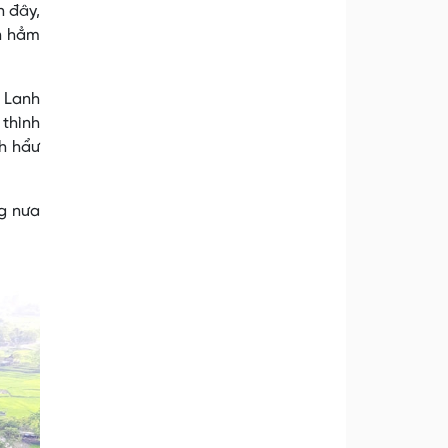
n đây,
n hẳm
i Lanh
 thình
nh hẩư
ng nưa