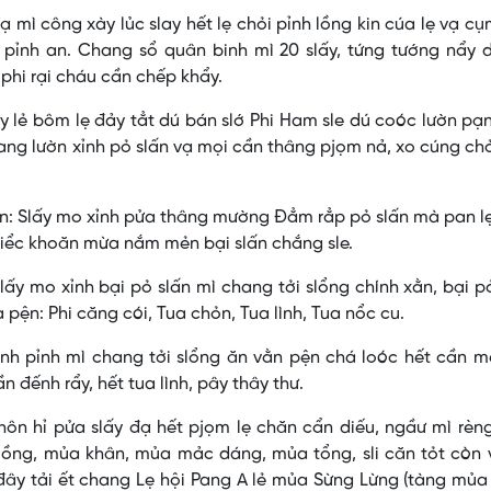
ạ mì công xày lủc slay hết lẹ chỏi pỉnh lồng kin cúa lẹ vạ c
 pỉnh an. Chang sổ quân binh mì 20 slấy, tứng tướng nẩy 
 phi rại cháu cần chếp khẩy.
y lẻ bôm lẹ đảy tẳt dú bán slớ Phi Ham sle dú coóc lườn pạn
hang lườn xỉnh pỏ slấn vạ mọi cần thâng pjọm nả, xo cúng c
ờn: Slấy mo xỉnh pửa thâng mường Đẳm rẳp pỏ slấn mà pan 
 riểc khoăn mừa nắm mẻn bại slấn chắng sle.
lấy mo xỉnh bại pỏ slấn mì chang tởi slổng chính xằn, bại p
pện: Phi căng cói, Tua chỏn, Tua lình, Tua nổc cu.
ình pỉnh mì chang tởi slổng ăn vằn pện chá loóc hết cần 
 đếnh rẩy, hết tua lình, pây thây thư.
hôn hỉ pửa slấy đạ hết pjọm lẹ chăn cẩn diếu, ngầư mì rèn
lồng, mủa khân, mủa mảc dáng, mủa tổng, sli căn tỏt còn 
đây tải ết chang Lẹ hội Pang A lẻ mủa Sừng Lừng (tàng mủ