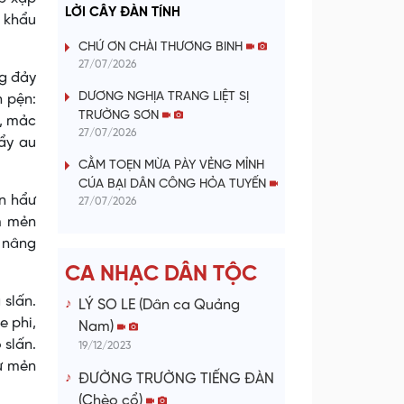
a
LỜI CÂY ĐÀN TÍNH
t khẩu
y
CHỨ ƠN CHÀI THƯƠNG BINH
27/07/2026
ng đảy
V
DƯƠNG NGHỊA TRANG LIỆT SỊ
n pện:
TRƯỜNG SƠN
i
n, mảc
27/07/2026
ẩy au
d
CẰM TOẸN MỪA PÀY VẺNG MỈNH
CÚA BẠI DÂN CÔNG HỎA TUYẾN
n hẩư
e
27/07/2026
m mẻn
o
n nâng
CA NHẠC DÂN TỘC
 slấn.
LÝ SO LE (Dân ca Quảng
e phi,
Nam)
 slấn.
19/12/2023
ư mẻn
ĐƯỜNG TRƯỜNG TIẾNG ĐÀN
(Chèo cổ)