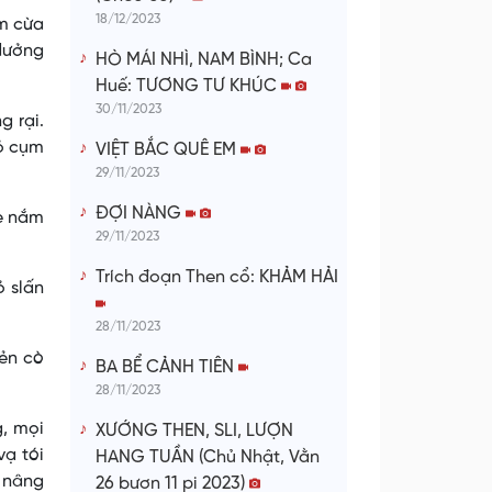
18/12/2023
ụm cừa
dưởng
HÒ MÁI NHÌ, NAM BÌNH; Ca
Huế: TƯƠNG TƯ KHÚC
30/11/2023
g rại.
hỏ cụm
VIỆT BẮC QUÊ EM
29/11/2023
ĐỢI NÀNG
lẹ nắm
29/11/2023
Trích đoạn Then cổ: KHẢM HẢI
ỏ slấn
28/11/2023
mẻn cò
BA BỂ CẢNH TIÊN
28/11/2023
g, mọi
XƯỚNG THEN, SLI, LƯỢN
vạ tói
HANG TUẦN (Chủ Nhật, Vằn
a nâng
26 bươn 11 pi 2023)