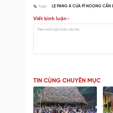
LẸ PANG A CÚA PỈ NOỌNG CẦN 
Tags:
Viết bình luận
TIN CÙNG CHUYÊN MỤC