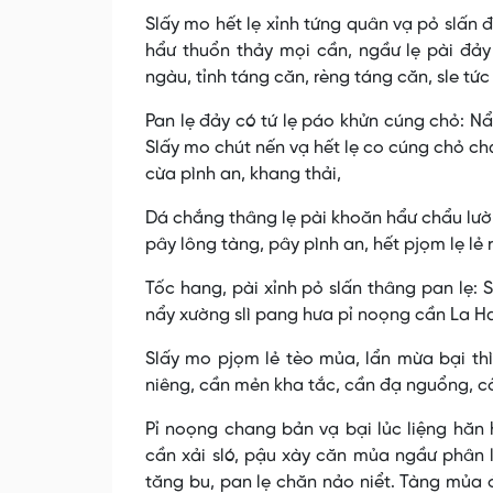
Slấy mo hết lẹ xỉnh tứng quân vạ pỏ slấn đ
hẩư thuổn thảy mọi cần, ngầư lẹ pài đảy
ngàu, tỉnh táng căn, rèng táng căn, sle tức
Pan lẹ đảy có tứ lẹ páo khửn cúng chỏ: Nẩ
Slấy mo chút nến vạ hết lẹ co cúng chỏ c
cừa pình an, khang thải,
Dá chắng thâng lẹ pài khoăn hẩư chẩu lư
pây lông tàng, pây pình an, hết pjọm lẹ lẻ
Tốc hang, pài xỉnh pỏ slấn thâng pan lẹ: S
nẩy xường slì pang hưa pỉ noọng cần La Ha 
Slấy mo pjọm lẻ tèo mủa, lẩn mừa bại th
niêng, cần mẻn kha tắc, cần đạ nguổng, cần
Pỉ noọng chang bản vạ bại lủc liệng hăn 
cần xải sló, pậu xày căn mủa ngầư phân 
tăng bu, pan lẹ chăn nảo niểt. Tàng mủa 