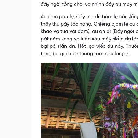
đảy ngòi tồng chài vạ nhình đảy au mạy mà 
Ái pjọm pan lẹ, slấy mo dú bôm lẹ cải slốn
thây thư pày tốc hang. Chiềng pjọm lẻ au
khao vạ tua vài đăm), au ăn đi (Đảy ngòi 
pát nặm keng vạ luộn xáu mảy slổm đạ lảp.
bại pỏ slấn kin. Hết lẹo viểc dú nẩy. Thu
tăng bu quá cừn thâng tẳm nâư lăng./.