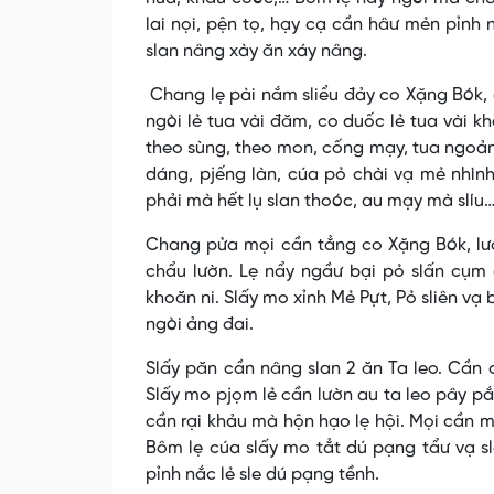
lai nọi, pện tọ, hạy cạ cần hâư mẻn pỉnh 
slan nâng xày ăn xáy nâng.
Chang lẹ pài nắm sliểu đảy co Xặng Bók,
ngòi lẻ tua vài đăm, co duốc lẻ tua vài k
theo sùng, theo mon, cống mạy, tua ngoản
dáng, pjếng làn, cúa pỏ chài vạ mẻ nhì
phải mà hết lụ slan thoóc, au mạy mà slíu… 
Chang pửa mọi cần tẳng co Xặng Bók, lư
chẩu lườn. Lẹ nẩy ngầư bại pỏ slấn cụm
khoăn ni. Slấy mo xỉnh Mẻ Pựt, Pỏ sliên vạ 
ngòi ảng đai.
Slấy păn cần nâng slan 2 ăn Ta leo. Cần c
Slấy mo pjọm lẻ cần lườn au ta leo pây p
cần rại khảu mà hộn hạo lẹ hội. Mọi cần mủ
Bôm lẹ cúa slấy mo tẳt dú pạng tẩư vạ 
pỉnh nắc lẻ sle dú pạng tềnh.