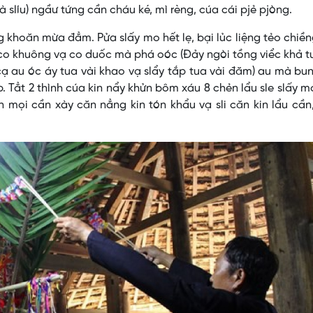
slíu) ngầư tứng cần cháu ké, mì rèng, cúa cái pjẻ pjòng.
g khoăn mừa đẳm. Pửa slấy mo hết lẹ, bại lủc liệng tẻo chiề
 co khuông vạ co duốc mà phá oóc (Đảy ngòi tồng viểc khả t
cạ au óc áy tua vài khao vạ slẩy tắp tua vài đăm) au mà bu
 Tẳt 2 thình cúa kin nẩy khửn bôm xáu 8 chẻn lẩu sle slấy m
ổn mọi cần xày căn nẳng kin tón khẩu vạ sli căn kin lẩu cầ