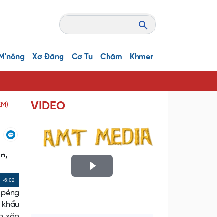
M'nông
Xơ Đăng
Cơ Tu
Chăm
Khmer
VIDEO
EM)
n,
P
Remaining
-6:02
, pẻng
l
Time
, khẩu
ắp xặp