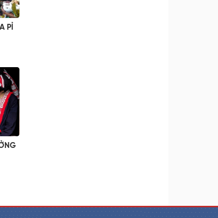
A PỈ
ƯỞNG