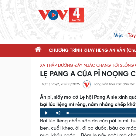
Việt
Tày
CHƯƠNG TRÌNH KHAY HENG ĂN VẰN (Chươ
XA THẮP DƯỞNG ĐÂY MJẢC CHANG TỞI SLỔNG C
LẸ PANG A CÚA PỈ NOỌNG C
Thứ tư, 16:42, 20/08/2025
Làng văn hoá các dân tộc
Ăn pi, slấy mo có Lẹ hội Pang A sle xỉnh 
bại lủc liệng mì rèng, nắm nhằng chếp khẩ
Loaded
:
Progress
:
Play
Mute
0%
0%
Bại lủc liệng chắp xặp đo cúa pài lẹ mì: 
ben, cuổi kheo, ỏi, đi co duốc, bâư co má
nua, khẩu coóc,… Bôm lẹ nẩy ngòi mà cha