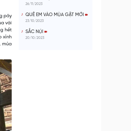
26/11/2023
QUÊ EM VÀO MÙA GẶT MỚI
ng pây
23/10/2023
ua vài
ng hết
SẮC NÚI
o xỉnh
20/10/2023
n, mủa