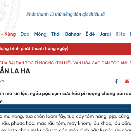
 - Nùng
Dao
Mông
Thái
Bahnar
Ê đê
Jarai
K'Ho
ng trình phát thanh hàng ngày)
ÚA BẠI DÂN TỘC PỈ NOỌNG (TÌM HIỂU VĂN HÓA CÁC DÂN TỘC ANH 
ẦN LA HA
 VN
quân mà kin lộc, ngầư pậu cụm cừa hẩư pỉ noọng chang bản cỏ
y.
tua mu nâng, tua chỏn loàm fầy, tua cáy tổm nâng, pja, củng
c rẩu, phước hác, mác rẩu tổm, mảy khôm, lẩu khao, lẩu cần
ng lườn chàu mì lụ bấu vạ cần mẻn pỉnh nẩư lụ nắc sle ch