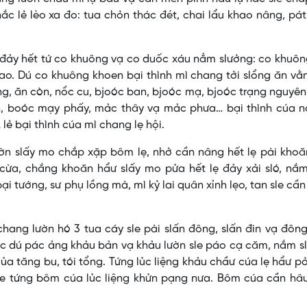
nắc lẻ lèo xa đo: tua chỏn thác đét, chai lẩu khao nâng, pá
 đảy hết tứ co khuông vạ co duốc xáu nẳm slưởng: co khuô
hao. Dú co khuông khoen bại thình mì chang tởi slổng ăn vằ
g, ăn còn, nổc cu, bjoóc ban, bjoóc mạ, bjoóc trạng nguyê
nh, boóc mạy phấy, mảc thây vạ mảc phưa… bại thình cúa n
lẻ bại thình cúa mì chang lẹ hội.
ờn slấy mo chắp xặp bôm lẹ, nhở cần nâng hết lẹ pài khoă
 cừa, chắng khoăn hẩư slấy mo pửa hết lẹ đảy xải sló, nắ
bại tướng, sư phụ lồng mà, mì kỷ lai quân xỉnh lẹo, tan sle cầ
hang lườn hó 3 tua cáy sle pài slấn đông, slấn đin vạ đông
ắc dú pác ảng khảu bản vạ khảu lườn sle páo cạ căm, nắm sl
a tăng bu, tói tổng. Tứng lủc liệng khảu chầư cúa lẹ hẩư pỏ
sle tứng bôm cúa lủc liệng khửn pạng nưa. Bôm cúa cần hâ