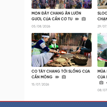
MÒN ĐÂY CHANG ĂN LƯỜN
SLOO
GƯƠL CÚA CẦN CƠ TU
CHẠN
05/08/2026
29/07
CO TÁY CHANG TỞI SLỔNG CÚA
MỦA 
CẦN MÔNG
CÚA 
15/07/2026
08/07