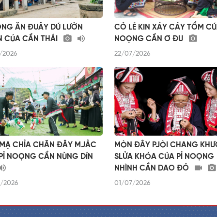
NG ĂN ĐUÂY DÚ LƯỜN
CỎ LẺ KIN XÁY CÁY TỔM CÚ
 CÚA CẦN THÁI
NOỌNG CẦN Ơ ĐU
/2026
22/07/2026
MẠ CHỈA CHĂN ĐÂY MJẢC
MÒN ĐÂY PJÒI CHANG KH
PỈ NOỌNG CẦN NÙNG DÍN
SLỬA KHÓA CÚA PỈ NOỌNG
NHÌNH CẦN DAO ĐỎ
/2026
01/07/2026