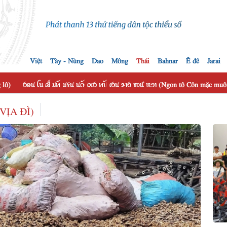
Việt
Tày - Nùng
Dao
Mông
Thái
Bahnar
Ê đê
Jarai
 lô)
ꪉꪮꪙ ꪶꪕ ꫛ ꪣꪀꪰ ꪣꪺꪙ ꪙꪒꪰ ꪹꪎꪉ ꪀꪚꪰ ꪹꪉꪙ ꪩꪱꪉ ꪪꪽ ꪬꪫꪱ (Ngon tô Côn mặc muôn
 VỊA ĐÌ)