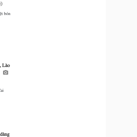
ệt bón
, Lào
m
ai
 dàng