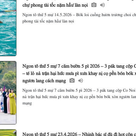
chự phong tài tốc nặm hẳư làn nọi
Ngon tô thứ 5 mự 14.5.2026 – Bók loi cuồng hươn trương choi c
phong tài tốc nặm hẳư làn nọi
Ngon tô thứ 5 mự 7 căm bườn 5 pì 2026 – 3 pák tang cộp 
– té lỏ nả trận hại hức mưa pì xưn khay nị cọ pền bón bók 
ngươn lang cách mạng
Ngon tô thứ 5 mự 7 căm bườn 5 pì 2026 – 3 pák tang cộp Co Noi 
nả trận hại hức mưa pì xưn khay nị cọ pền bón bók xòn ngươn la
mạng
Ngon tô thứ 5 mự 23.4.2026 – Nhinh bác sĩ đù đì họt côn 