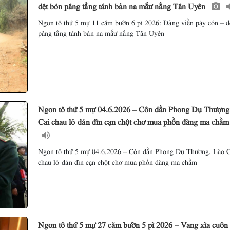
dệt bón pâng tẳng tánh bản na mắư nẳng Tân Uyên
Ngon tô thứ 5 mự 11 căm bườn 6 pì 2026: Đảng viền pày cón – d
pâng tẳng tánh bản na mắư nẳng Tân Uyên
Ngon tô thứ 5 mự 04.6.2026 – Côn dần Phong Dụ Thượng
Cai chau lỏ dản đìn cạn chột chơ mua phồn đàng ma chằ
Ngon tô thứ 5 mự 04.6.2026 – Côn dần Phong Dụ Thượng, Lào C
chau lỏ dản đìn cạn chột chơ mua phồn đàng ma chằm
Ngon tô thứ 5 mự 27 căm bườn 5 pì 2026 – Vang xìa cuôn