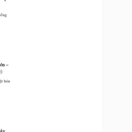
hổng
cón –
ệt bón
pảy