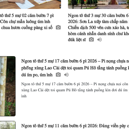
tô thứ 5 mự 02 căm bườn 7 pì
Ngon tô thứ 3 mự 30 căm bườn 6
 Côn chự mẳn luông úm ình
2026: Sơn La xứp tàm chấp năm :
 chua hươn cuồng pàng xi số
Chiến dịch 500 vên cưn xáo hà, t
hòm cánh nhẳn danh sính chư kh
đúk liệt sĩ
Ngon tô thứ 5 mự 17 căm bườn 6 pì 2026 – Pi nọng chựa n
phổng xùng Lao Cài dệt toi quam Pú Hô tẳng tánh puồng k
dú ím po, úm ình
Ngon tô thứ 5 mự 17 căm bườn 6 pì 2026 – Pi nọng chựa nọi cô
xùng Lao Cài dệt toi quam Pú Hô tẳng tánh puồng kìn đơi dú ím
ình
Ngon tô thứ 5 mự 11 căm bườn 6 pì 2026: Đảng viền pày 