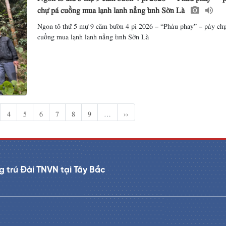
chự pá cuồng mua lạnh lanh nẳng tỉnh Sờn Là
Ngon tô thứ 5 mự 9 căm bườn 4 pì 2026 – “Phảu phay” – pảy ch
cuồng mua lạnh lanh nẳng tỉnh Sờn Là
4
5
6
7
8
9
…
››
 trú Đài TNVN tại Tây Bắc