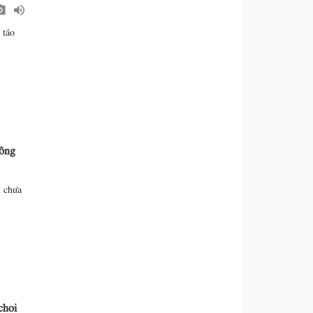
 táo
uông
n chưa
choi