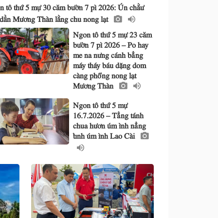
 tô thứ 5 mự 30 căm bườn 7 pì 2026: Ún chằư
 dần Mương Thàn lằng chu nong lạt
Ngon tô thứ 5 mự 23 căm
bườn 7 pì 2026 – Po hay
me na nưng cánh bẳng
máy tháy báu dặng dom
càng phổng nong lạt
Mương Thàn
Ngon tô thứ 5 mự
16.7.2026 – Tẳng tánh
chua hươn úm ình nẳng
tỉnh úm ình Lao Cài