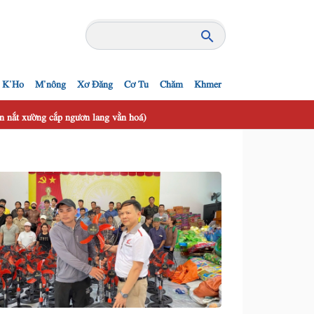
K'Ho
M'nông
Xơ Đăng
Cơ Tu
Chăm
Khmer
 nắt xường cắp ngươn lang vằn hoá)