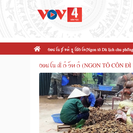
ꪉꪮꪙ ꪶꪕ ꪤꪴ ꪩꪀꪲ ꪋꪴ ꪶꪠꪉ ꪶꪩ(Ngon tô Dù lịch chu phổng
ꪉꪮꪙ ꪶꪕ ꫛ ꪒꪲ ꪫꪸꪀ ꪒꪲ (NGON TÔ CÔN ĐÌ