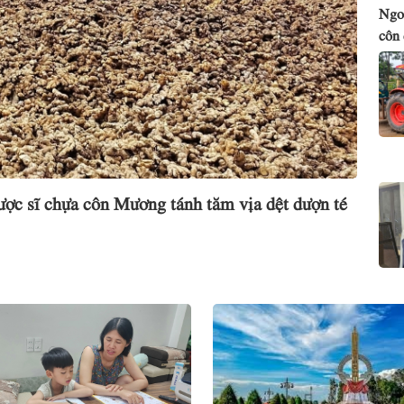
Ngon
côn
ược sĩ chựa côn Mương tánh tăm vịa dệt dượn té