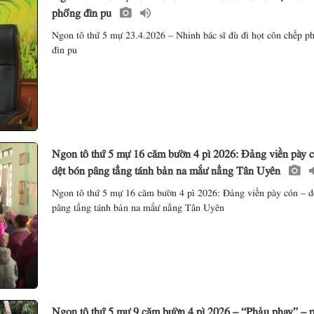
phổng đìn pu
Ngon tô thứ 5 mự 23.4.2026 – Nhinh bác sĩ đù đì họt côn chếp p
đìn pu
Ngon tô thứ 5 mự 16 căm bườn 4 pì 2026: Đảng viền pày 
dệt bón pâng tẳng tánh bản na mắư nẳng Tân Uyên
Ngon tô thứ 5 mự 16 căm bườn 4 pì 2026: Đảng viền pày cón – d
pâng tẳng tánh bản na mắư nẳng Tân Uyên
Ngon tô thứ 5 mự 9 căm bườn 4 pì 2026 – “Phảu phay” – 