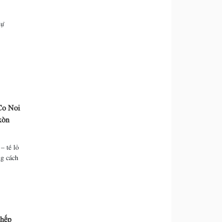
hự
Co Noi
xòn
– té lỏ
ng cách
chếp