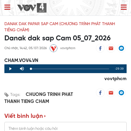
DANAK DAK PAPAR SAP CAM (CHƯƠNG TRÌNH PHÁT THANH
TIẾNG CHĂM)
Danak dak sap Cam 05_07_2026
Chủ nhật, 14:42, 05/07/2026
vovtphcm
CHAM.VOV4.VN
Remaining
-29:39
Loaded
:
Progress
:
Play
Mute
0%
0%
Time
vovtphcm
CHUONG TRINH PHAT
Tags:
THANH TIENG CHAM
Viết bình luận