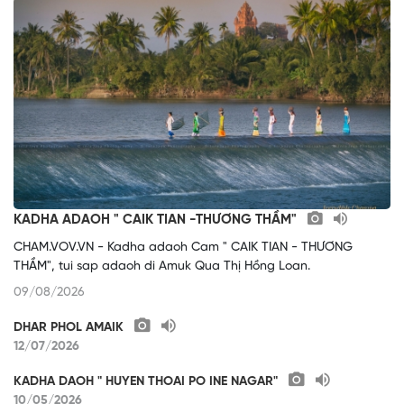
KADHA ADAOH " CAIK TIAN -THƯƠNG THẦM"
CHAM.VOV.VN - Kadha adaoh Cam " CAIK TIAN - THƯƠNG
THẦM", tui sap adaoh di Amuk Qua Thị Hồng Loan.
09/08/2026
DHAR PHOL AMAIK
12/07/2026
KADHA DAOH " HUYEN THOAI PO INE NAGAR"
10/05/2026