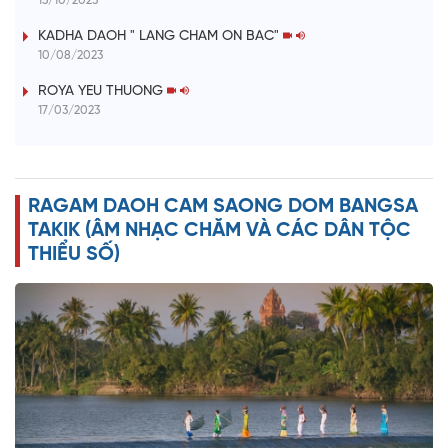
13/10/2023
V
KADHA DAOH " LANG CHAM ON BAC"
10/08/2023
i
ROYA YEU THUONG
17/03/2023
d
e
RAGAM DAOH CAM SAONG DOM BANGSA
o
TAKIK (ÂM NHẠC CHĂM VÀ CÁC DÂN TỘC
THIỂU SỐ)