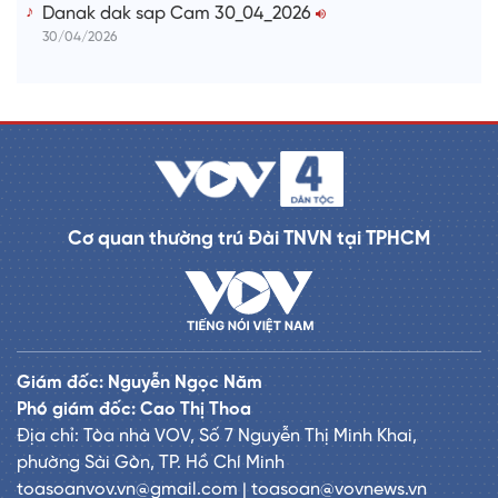
Danak dak sap Cam 30_04_2026
30/04/2026
Cơ quan thường trú Đài TNVN tại TPHCM
Giám đốc: Nguyễn Ngọc Năm
Phó giám đốc: Cao Thị Thoa
Địa chỉ: Tòa nhà VOV, Số 7 Nguyễn Thị Minh Khai,
phường Sài Gòn, TP. Hồ Chí Minh
toasoanvov.vn@gmail.com | toasoan@vovnews.vn