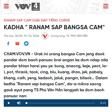
RANAM SAP CAM (GIẢI ĐÁP TIẾNG CHĂM)
KADHA " RANAM SAP BANGSA CAM"
Thứ sáu, 06:00, 10/04/2026
Urang lang: TS. PHÚ VĂN HẲN
CHAM.VOV.VN - Urak ini urang bangsa Cam jeng daok
pandar dom baoh panuac brei angan ka dom ndap nda
pandar bhian harei yau ye: bung, anaong, kaje, yaot, la-
i, pot, thraok, taok, cing, blu, kuang, drao, jek, pabaiy,
khang, caih, yeng, kadaoh, jaluk, pangin, bilaok… Dalam
kadha "Ranam sap bangsa Cam", da-a mikva saong
gauk ayut pang TS Phú Văn Hẳn langyah ka dom baoh
panuac nan:
Remaining
-9:14
Loaded
:
Progress
:
Play
Mute
0%
0%
Time