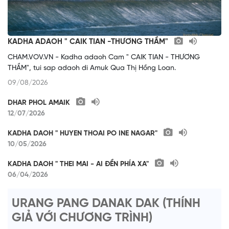
KADHA ADAOH " CAIK TIAN -THƯƠNG THẦM"
CHAM.VOV.VN - Kadha adaoh Cam " CAIK TIAN - THƯƠNG
THẦM", tui sap adaoh di Amuk Qua Thị Hồng Loan.
09/08/2026
DHAR PHOL AMAIK
12/07/2026
KADHA DAOH " HUYEN THOAI PO INE NAGAR"
10/05/2026
KADHA DAOH " THEI MAI - AI ĐỀN PHÍA XA"
06/04/2026
URANG PANG DANAK DAK (THÍNH
GIẢ VỚI CHƯƠNG TRÌNH)