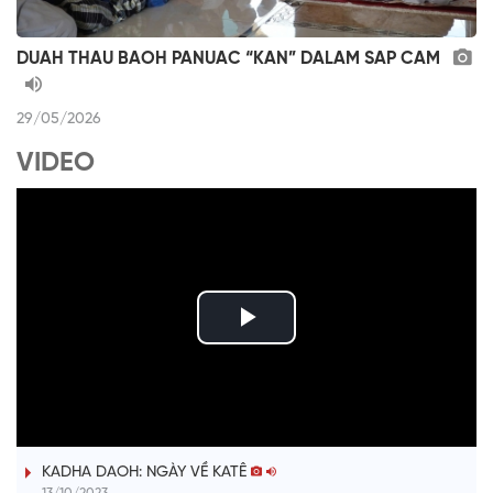
DUAH THAU BAOH PANUAC “KAN” DALAM SAP CAM
29/05/2026
VIDEO
P
l
ĐƯỢM TÌNH DUYÊN QUÊ
a
KADHA DAOH: NGÀY VỀ KATÊ
y