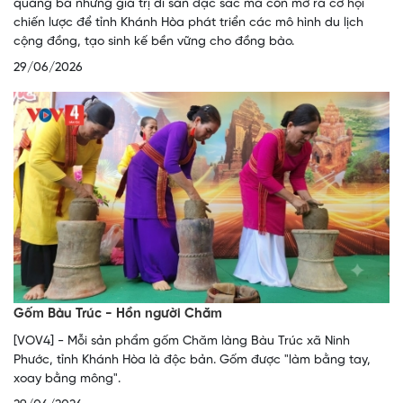
quảng bá những giá trị di sản đặc sắc mà còn mở ra cơ hội
chiến lược để tỉnh Khánh Hòa phát triển các mô hình du lịch
cộng đồng, tạo sinh kế bền vững cho đồng bào.
29/06/2026
Gốm Bàu Trúc - Hồn người Chăm
[VOV4] - Mỗi sản phẩm gốm Chăm làng Bàu Trúc xã Ninh
Phước, tỉnh Khánh Hòa là độc bản. Gốm được "làm bằng tay,
xoay bằng mông".