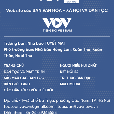
Website của BAN VĂN HÓA - XÃ HỘI VÀ DÂN TỘC
Trưởng ban: Nhà báo TUYẾT MAI
Phó trưởng ban: Nhà báo Hồng Lan, Xuân Thọ, Xuân
Thân, Hoài Thu
TRANG CHỦ
NGƯỜI MIỀN NÚI CHẤT
DÂN TỘC VÀ PHÁT TRIỂN
KẾT NỐI 54
SẮC MÀU CÁC DÂN TỘC
TRI THỨC BẢN ĐỊA
BIÊN GIỚI XANH
MULTIMEDIA
CÁC DÂN TỘC TRÊN THẾ GIỚI
Địa chỉ: 41-43 phố Bà Triệu, phường Cửa Nam, TP. Hà Nội
toasoanvov.vn@gmail.com | toasoan@vovnews.vn
Điện thoại: 84-24-39365555