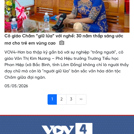
Cô giáo Chăm “giữ lửa” với nghề: 30 năm thắp sáng ước
mơ cho trẻ em vùng cao
VOV4-Hơn ba thập kỷ gắn bó với sự nghiệp "trồng người", cô
giáo Văn Thị Kim Nương – Phó Hiệu trưởng Trường Tiểu học
Phan Hiệp (xã Bắc Bình, tỉnh Lâm Đồng) không chỉ là người thầy
dạy chữ mà còn là "người giữ lửa" bản sắc văn hóa dân tộc
Chăm giữa đại ngàn.
05/05/2026
1
2
3
››