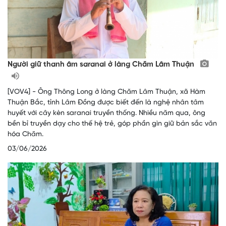
Người giữ thanh âm saranai ở làng Chăm Lâm Thuận
[VOV4] - Ông Thông Long ở làng Chăm Lâm Thuận, xã Hàm
Thuận Bắc, tỉnh Lâm Đồng được biết đến là nghệ nhân tâm
huyết với cây kèn saranai truyền thống. Nhiều năm qua, ông
bền bỉ truyền dạy cho thế hệ trẻ, góp phần gìn giữ bản sắc văn
hóa Chăm.
03/06/2026