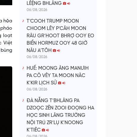
LÊỆNG BHLÂNG
06/08/2026
oa hòa
T’COOH TRUMP MOON
m pháo
CHOOM LÊY P’CĂH MOON
g loạt
RÂU GR’HOOT BHRỢ OOY EO
c Việt
BIỂN HORMUZ OOY 48 GIỜ
n bùng
NÂU A’TÔH
06/08/2026
HUẾ: MOONG ÂNG MANƯIH
PA CÔ VÊY TA MOON NĂC
K’KIR LỊCH SỬ
06/08/2026
ĐÀ NẴNG T’BHLÂNG PA
DZOỌC ZÊN ZOOI ĐOỌNG HA
HỌC SINH LÂNG TRƯỜNG
NỘI TRÚ ZR’LỤ K’NOONG
K’TIÊC
06/08/2026