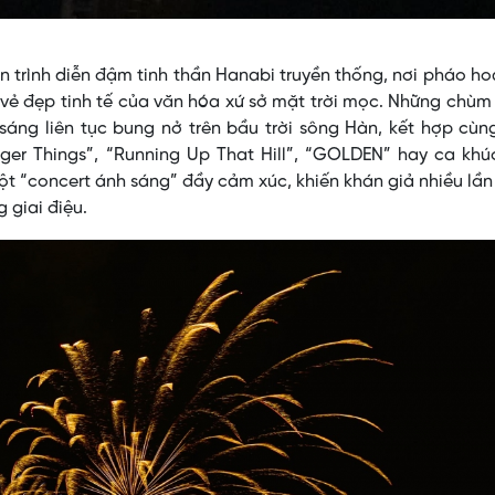
trình diễn đậm tinh thần Hanabi truyền thống, nơi pháo h
vẻ đẹp tinh tế của văn hóa xứ sở mặt trời mọc. Những chù
áng liên tục bung nở trên bầu trời sông Hàn, kết hợp cùn
ger Things”, “Running Up That Hill”, “GOLDEN” hay ca khú
t “concert ánh sáng” đầy cảm xúc, khiến khán giả nhiều lầ
 giai điệu.