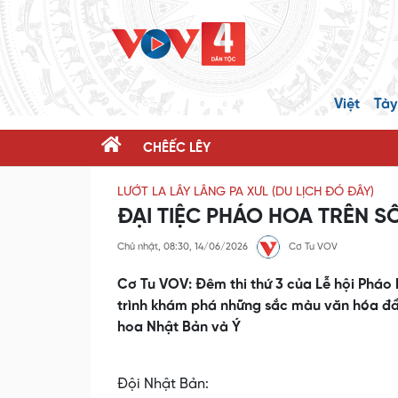
Việt
Tày
CHÊẾC LÊY
LƯỚT LA LÂY LÂNG PA XƯL (DU LỊCH ĐÓ ĐÂY)
ĐẠI TIỆC PHÁO HOA TRÊN S
Chủ nhật, 08:30, 14/06/2026
Cơ Tu VOV
Cơ Tu VOV: Đêm thi thứ 3 của Lễ hội Phá
trình khám phá những sắc màu văn hóa đầ
hoa Nhật Bản và Ý
Đội Nhật Bản: