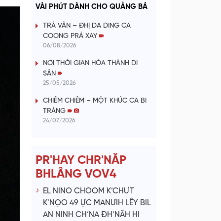
a
VÀI PHÚT DÀNH CHO QUẢNG BÁ
y
TRÀ VÂN – ĐHỊ DA DING CA
COONG PRÁ XAY
V
06/08/2026
NƠI THỜI GIAN HÓA THÀNH DI
i
SẢN
25/05/2026
d
CHIÊM CHIÊM – MỘT KHÚC CA BI
e
TRÁNG
24/07/2026
o
PR'HAY CHR'NĂP
BHLÂNG VOV4
EL NINO CHOOM K’CHƯT
K’NỌO 49 ỰC MANƯIH LÊY BIL
AN NINH CH’NA ĐH’NĂH HI