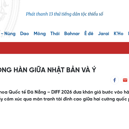
 - Nùng
Dao
Mông
Thái
Bahnar
Ê đê
Jarai
K'Ho
ÔNG HÀN GIỮA NHẬT BẢN VÀ Ý
o hoa Quốc tế Đà Nẵng – DIFF 2026 đưa khán giả bước vào h
y cảm xúc qua màn tranh tài đỉnh cao giữa hai cường quốc