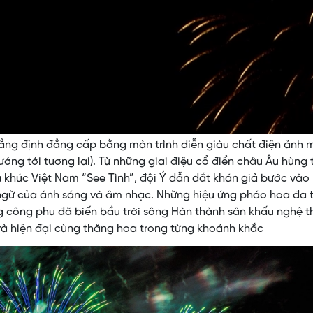
Video
hẳng định đẳng cấp bằng màn trình diễn giàu chất điện ảnh
ng tới tương lai). Từ những giai điệu cổ điển châu Âu hùng 
 khúc Việt Nam “See Tình”, đội Ý dẫn dắt khán giả bước vào
 ngữ của ánh sáng và âm nhạc. Những hiệu ứng pháo hoa đa 
 công phu đã biến bầu trời sông Hàn thành sân khấu nghệ t
 và hiện đại cùng thăng hoa trong từng khoảnh khắc