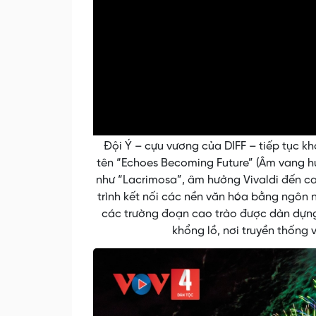
Đội Ý – cựu vương của DIFF – tiếp tục k
tên “Echoes Becoming Future” (Âm vang hướ
như “Lacrimosa”, âm hưởng Vivaldi đến ca
trình kết nối các nền văn hóa bằng ngôn
các trường đoạn cao trào được dàn dựng
khổng lồ, nơi truyền thống