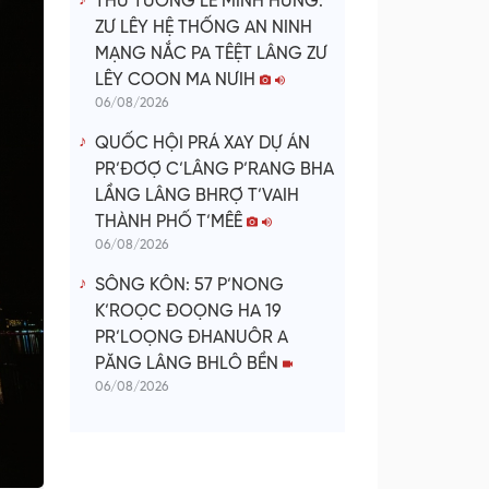
THỦ TƯỚNG LÊ MINH HƯNG:
ZƯ LÊY HỆ THỐNG AN NINH
MẠNG NẮC PA TÊỆT LÂNG ZƯ
LÊY COON MA NƯIH
06/08/2026
QUỐC HỘI PRÁ XAY DỰ ÁN
PR’ĐƠỢ C’LÂNG P’RANG BHA
LẦNG LÂNG BHRỢ T’VAIH
THÀNH PHỐ T’MÊÊ
06/08/2026
SÔNG KÔN: 57 P’NONG
K’ROỌC ĐOỌNG HA 19
PR’LOỌNG ĐHANUÔR A
PĂNG LÂNG BHLÔ BỀN
06/08/2026