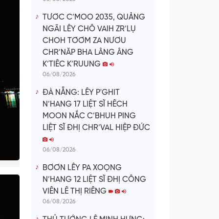
TƯƠC C’MOO 2035, QUẢNG
NGÃI LÊY CHÔ VAIH ZR’LỤ
CHOH TƠƠM ZA NƯƠU
CHR’NĂP BHA LÂNG ÂNG
K’TIÊC K’RUUNG
06/08/2026
ĐÀ NẴNG: LÊY P'GHIT
N’HANG 17 LIỆT SĨ HÊCH
MOON NẮC C’BHUH PING
LIỆT SĨ ĐHỊ CHR’VAL HIỆP ĐỨC
06/08/2026
BƠƠN LÊY PA XOỌNG
N’HANG 12 LIỆT SĨ ĐHỊ CÔNG
VIÊN LÊ THỊ RIÊNG
06/08/2026