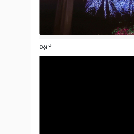
Đội Ý: