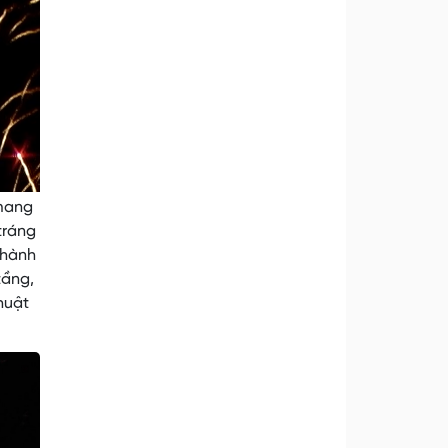
 mang
tráng
 hành
tầng,
huật