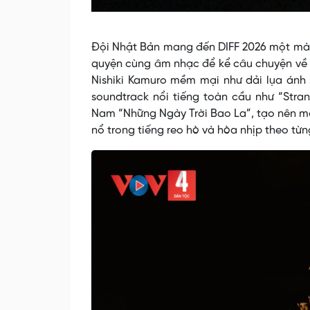
Đội Nhật Bản mang đến DIFF 2026 một màn 
quyện cùng âm nhạc để kể câu chuyện về 
Nishiki Kamuro mềm mại như dải lụa ánh s
soundtrack nổi tiếng toàn cầu như “Stran
Nam “Những Ngày Trời Bao La”, tạo nên mộ
nổ trong tiếng reo hò và hòa nhịp theo từng