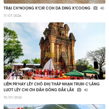
TRẠI CH’NOỌNG K’CIR COH DA DING K’COONG
17/07/2026
LIÊM PR’HAY LÊY CHÔ ĐHỊ THÁP NHẠN TRUIH C’LÂNG
LƯƠT LÊY CHI ƠH ĐĂH ĐÔNG ĐẮK LẮK
10/07/2026