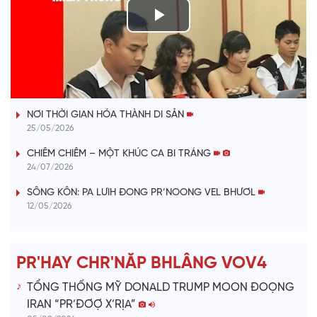
P
l
VÀI PHÚT DÀNH CHO QUẢNG BÁ
a
NƠI THỜI GIAN HÓA THÀNH DI SẢN
y
25/05/2026
V
CHIÊM CHIÊM – MỘT KHÚC CA BI TRÁNG
24/07/2026
i
SÔNG KÔN: PA LƯIH ĐONG PR’NOONG VEL BHƯƠL
12/05/2026
d
e
PR'HAY CHR'NĂP BHLÂNG VOV4
o
TỔNG THỐNG MỸ DONALD TRUMP MOON ĐOỌNG
IRAN “PR’ĐƠỢ X’RỊA”