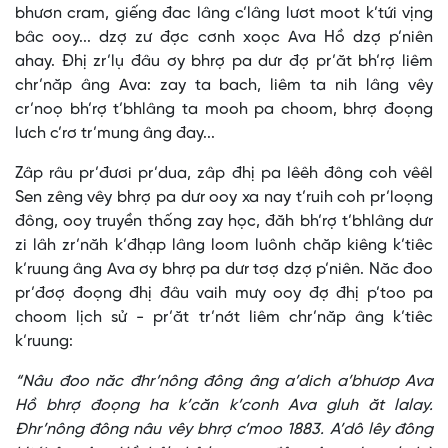
bhươn cram, giếng đac lâng c’lâng lươt moot k’tứi vịng
bâc ooy... dzợ zư đợc cơnh xoọc Ava Hồ dzợ p’niên
ahay. Đhị zr’lụ đâu ơy bhrợ pa dưr đợ pr’ăt bh’rợ liêm
chr’năp âng Ava: zay ta bach, liêm ta nih lâng vêy
cr’noọ bh’rợ t’bhlâng ta mooh pa choom, bhrợ đoọng
lưch c’rơ tr’mung âng đay...
Zâp râu pr’đươi pr’dua, zâp đhị pa lêêh đông coh vêêl
Sen zêng vêy bhrợ pa dưr ooy xa nay t’ruih coh pr’loọng
đông, ooy truyền thống zay học, đăh bh’rợ t’bhlâng dưr
zi lâh zr’năh k’đhạp lâng loom luônh chăp kiêng k’tiêc
k’ruung âng Ava ơy bhrợ pa dưr tơợ dzợ p’niên. Năc đoo
pr’đơợ đoọng đhị đâu vaih mưy ooy đợ đhị p’too pa
choom lịch sử - pr’ăt tr’nớt liêm chr’năp âng k’tiêc
k’ruung:
“Nâu đoo năc đhr’nông đông âng a’dich a’bhươp Ava
Hồ bhrợ đoọng ha k’căn k’conh Ava gluh ăt lalay.
Đhr’nông đông nâu vêy bhrợ c’moo 1883. A’dô lêy đông