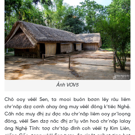
Ảnh VOV5
Chô ooy vêêl Sen, ta mooi buôn bơơn lêy râu liêm
chr’năp dzợ cơnh ahay âng mưy vêêl đông k’tiêc Nghệ.
Căh năc mưy đhị zư đợc râu chr’năp liêm ooy pr’loọng
đông, vêêl Sen dzợ năc đhị zr’lụ văn hoá chr’năp lalay
âng Nghệ Tĩnh: tơợ chr’tôp đình coh vêêl ty Kim Liên,