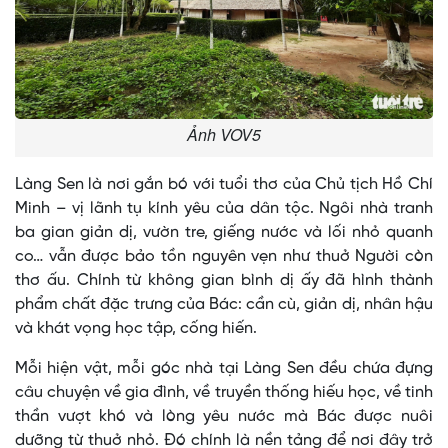
Ảnh VOV5
Làng Sen là nơi gắn bó với tuổi thơ của Chủ tịch Hồ Chí
Minh – vị lãnh tụ kính yêu của dân tộc. Ngôi nhà tranh
ba gian giản dị, vườn tre, giếng nước và lối nhỏ quanh
co… vẫn được bảo tồn nguyên vẹn như thuở Người còn
thơ ấu. Chính từ không gian bình dị ấy đã hình thành
phẩm chất đặc trưng của Bác: cần cù, giản dị, nhân hậu
và khát vọng học tập, cống hiến.
Mỗi hiện vật, mỗi góc nhà tại Làng Sen đều chứa đựng
câu chuyện về gia đình, về truyền thống hiếu học, về tinh
thần vượt khó và lòng yêu nước mà Bác được nuôi
dưỡng từ thuở nhỏ. Đó chính là nền tảng để nơi đây trở