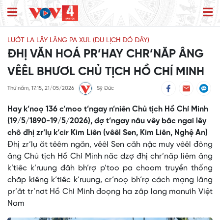
LƯỚT LA LÂY LÂNG PA XƯL (DU LỊCH ĐÓ ĐÂY)
ĐHỊ VĂN HOÁ PR’HAY CHR’NĂP ÂNG
VÊÊL BHƯƠL CHỦ TỊCH HỒ CHÍ MINH
Thứ năm, 17:15, 21/05/2026
Sỹ Đức
Hay k’noọ 136 c’moo t’ngay n’niên Chủ tịch Hồ Chí Minh
(19/5/1890-19/5/2026), đợ t’ngay nâu vêy bâc ngai lêy
chô đhị zr’lụ k’cir Kim Liên (vêêl Sen, Kim Liên, Nghệ An)
Đhị zr’lụ ăt têêm ngăn, vêêl Sen căh nặc mưy vêêl đông
âng Chủ tịch Hồ Chí Minh năc dzợ đhị chr’năp liêm âng
k’tiêc k’ruung đăh bh’rợ p’too pa choom truyền thống
chăp kiêng k’tiêc k’ruung, cr’noọ bh’rợ cách mạng lâng
pr’ăt tr’nơt Hồ Chí Minh đoọng ha zâp lang manưih Việt
Nam