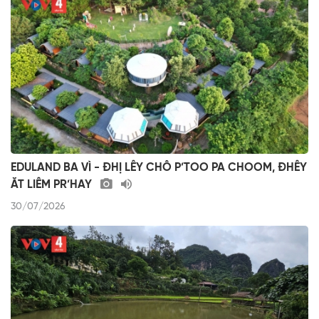
EDULAND BA VÌ - ĐHỊ LÊY CHÔ P’TOO PA CHOOM, ĐHÊY
ĂT LIÊM PR’HAY
30/07/2026