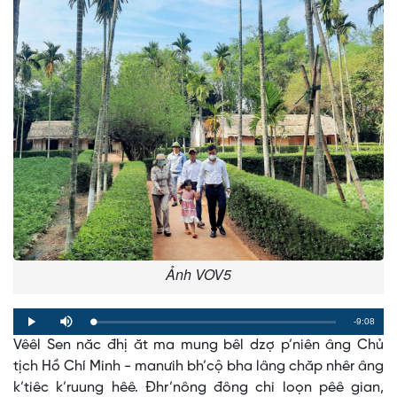
Ảnh VOV5
Remaining
-9:08
Loaded
:
Progress
:
Play
Mute
0%
0%
Vêêl Sen năc đhị ăt ma mung bêl dzợ p’niên âng Chủ
Time
tịch Hồ Chí Minh - manưih bh’cộ bha lâng chăp nhêr âng
k’tiêc k’ruung hêê. Đhr’nông đông chi loọn pêê gian,