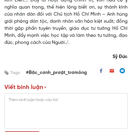
Kim Liên.... Đây là hoạt động chính trị, văn hóa có ý
nghĩa quan trọng, thể hiện lòng biết ơn, sự thành kính
của nhân dân đối với Chủ tịch Hồ Chí Minh – Anh hùng
giải phóng dân tộc, danh nhân văn hóa kiệt xuất; đồng
thời góp phần tuyên truyền, giáo dục tư tưởng Hồ Chí
Minh, đẩy mạnh việc học tập và làm theo tư tưởng, đạo
đức, phong cách của Người./.
Sỹ Đức
#Bâc_cơnh_prơặt_trơmông
Tags:
Viết bình luận