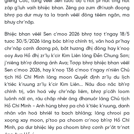
giếng Cốc, tang vêêl Sen tươc đợ c’năt pr’hat ting hat
zâp g’luh vaih bhiệc bhan. Zêng pa zưm đh’rưah đoọng
bhrợ pa dưr mưy ta la tranh vêêl đông têêm ngăn, ma
bhưy chr’năp.
Bhiệc bhan vêêl Sen c’moo 2026 bhrợ tơợ t’ngay 18/5
tươc 30/5/2026 lâng bâc bh’rợ chính trị, văn hoá pr’hay
chr’năp cơnh đơơng pô, băt hương đhị đông hay k’noọ
ooy Ava Hồ đhị zr’lụ k’cir Kim Liên lâng Đền Chung Sơn;
j’niêng bh’rợ đơơng ảnh Ava; Tơợp bhrợ bhiệc bhan vêêl
Sen c’moo 2026, hay k’noọ 136 c’moo t’ngay n’niên Chủ
tịch Hồ Chí Minh lâng moon Quyết định zr’lụ du lịch
k’tiêc k’ruung zr’lụ k’cir Kim Liên... Nâu đoo năc bh’rợ
chính trị, văn hoá vêy chr’năp liêm, bhrợ p’căh loom
luônh năl ơn, râu chăp nhêr âng đhanuôr lâng Chủ tịch
Hồ Chí Minh - Anh hùng bhrợ pa chô k’tiêc k’ruung, danh
nhân văn hoá bhriêl ta bach bhlâng; lâng chrooi pa
xoọng xay moon, p’too pa choom cr’noọ bh’rợ Hồ Chí
Minh, pa dưr bhiệc lêy pa choom bhrợ cơnh pr’ăt tr’nơt