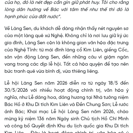
của họ, đó là nét đẹp cần gìn giữ phát huy. Tôi cho rằng
lòng dân hướng về Bác với tâm thế như thế thì đó là
hạnh phúc của đất nước”.
Về Làng Sen, du khách dễ dàng nhận thấy nét nguyên sơ
của một làng quê xứ Nghệ. Không chỉ là nơi lưu giữ ký ức
gia đình, Làng Sen còn là không gian văn hóa đặc trưng
của Nghệ Tĩnh: từ mái đình làng cổ Kim Liên, giếng Cốc,
sân vận động Làng Sen, đến những câu ví giặm ngân
vang trong các dịp lễ hội. Tất cả hòa quyện để tạo nên
bức tranh quê vừa bình dị, vừa thiêng liêng.
Lễ hội Làng Sen năm 2026 diễn ra từ ngày 18/5 đến
30/5/2026 với nhiều hoạt động chính trị, văn hóa ý
nghĩa, như Lễ dâng hoa, dâng hương tại Nhà tưởng niệm
Bác Hồ ở Khu Di tích Kim Liên và Đền Chung Sơn; Lễ rước
ảnh Bác; Khai mạc Lễ hội Làng Sen năm 2026, chào
mừng kỷ niệm 136 năm Ngày sinh Chủ tịch Hồ Chí Minh
và công bố Quyết định Khu du lịch quốc gia Khu Di tích