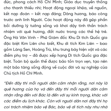
đức, phong cách Hồ Chí Minh; Giáo dục truyền thống
cho thanh thiếu nhi; Hoạt động ngoại khóa, về nguồn,
kết nạp đoàn – kết nạp đảng; Dâng hương, báo công
trước anh linh Người. Các hoạt động này đã góp phần
bồi dưỡng lý tưởng sống và khơi dậy tinh thần trách
nhiệm với quê hương, đất nước trong các thế hệ trẻ.
Ông Hà Văn Vinh - Phó Giám đốc Khu Di tích Quốc gia
đặc biệt Kim Liên cho biết, Khu di tích Kim Liên – bao
gồm Làng Sen, Hoàng Trù, khu trưng bày hiện vật và các
điểm phụ trợ – đã được xếp hạng Di tích Quốc gia đặc
biệt. Toàn bộ quần thể được bảo tồn trọn vẹn, tạo nên
một bảo tàng sống động về cuộc đời và sự nghiệp của
Chủ tịch Hồ Chí Minh.
“Đến đây thì mỗi người dân cảm nhận rằng, nơi này là
quê hương của họ và đến đây thì mỗi người dân cảm
nhận rằng đến với Bác là đến với sự kính trọng, khác với
các điểm du lịch khác. Còn với người dân nơi đây thì họ
coi trách nhiệm bảo vệ Bác, bảo vệ di tích này như nhà