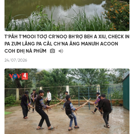
T’PÂH T’MOOI TƠỢ CR’NOỌ BH’RỢ BEH A XIU, CHECK IN
PA ZƯM LÂNG PA CÂL CH’NA ÂNG MANƯIH ACOON
COH ĐHỊ NÀ PHỪM
24/07/2026