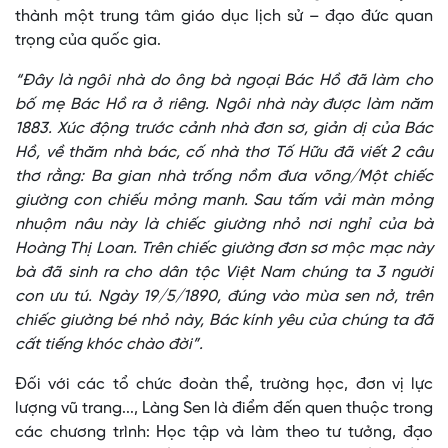
thành một trung tâm giáo dục lịch sử – đạo đức quan
trọng của quốc gia.
“Đây là ngôi nhà do ông bà ngoại Bác Hồ đã làm cho
bố mẹ Bác Hồ ra ở riêng. Ngôi nhà này được làm năm
1883. Xúc động trước cảnh nhà đơn sơ, giản dị của Bác
Hồ, về thăm nhà bác, cố nhà thơ Tố Hữu đã viết 2 câu
thơ rằng: Ba gian nhà trống nồm đưa võng/Một chiếc
giường con chiếu mỏng manh. Sau tấm vải màn mỏng
nhuộm nâu này là chiếc giường nhỏ nơi nghỉ của bà
Hoàng Thị Loan. Trên chiếc giường đơn sơ mộc mạc này
bà đã sinh ra cho dân tộc Việt Nam chúng ta 3 người
con ưu tú. Ngày 19/5/1890, đúng vào mùa sen nở, trên
chiếc giường bé nhỏ này, Bác kính yêu của chúng ta đã
cất tiếng khóc chào đời”.
Đối với các tổ chức đoàn thể, trường học, đơn vị lực
lượng vũ trang..., Làng Sen là điểm đến quen thuộc trong
các chương trình: Học tập và làm theo tư tưởng, đạo