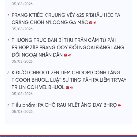
05/08/2026
PRANG K’TIẾC K’RUUNG VÊY 625 R’BHẦU HÉC TA
CRÂNG CHOH N’LOONG GA MĂC
05/08/2026
THƯỜNG TRỰC BAN BÍ THƯ TRẦN CẨM TÚ PÂH
PR’HỌP ZÂP PRANG OOY ĐỐI NGOẠI ĐẢNG LÂNG
ĐỐI NGOẠI NHÂN DÂN
05/08/2026
K’ĐƯƠI CHROOT ZÊN LIÊM CHOOM CƠNH LÂNG
T’COOH BHƯƠL, LUẬT SƯ TING PÂH PA LIÊM TR’VAY
TR’LIN COH VEL BHƯƠL
05/08/2026
Tiểu phẩm: PA CHÔ RAU N’LẾT ÂNG ĐAY BHRỢ
05/08/2026