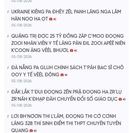
05/08/2026
UKRAINE KIÊNG PA ĐHÊY ZÊL PANH LÂNG NGA LĂM
HÂN NOO HA ỌT
05/08/2026
QUẢNG TRỊ ĐỢC 25 TỶ ĐỒNG ZÂP C’MOO ĐOỌNG
ZOOI NHÂN VIÊN Y TẾ LÂNG PÂN ĐIL ZOOI APÊÊ NIÊN
K’COON ÂNG VÊÊL BHƯƠL
05/08/2026
ĐÀ NẴNG PA GLUH CHÍNH SÁCH T’PÂH BAC SĨ CHÔ
OOY Y TẾ VÊÊL ĐÔNG
05/08/2026
ĐẮK LẮK T’ĐUI ĐOỌNG ZÊN PRẶ ĐOỌNG HA ZR’LỤ
ZR’NĂH K’ĐHẠP ĐĂH CHUYỂN ĐỔI SỐ GIÁO DỤC
05/08/2026
LƠI BH’NƠƠN THI L’LĂM, ĐOỌNG THI CỚ CƠNH
LÂNG 328 THÍ SINH ĐIỂM THI THPT CHUYÊN TUYÊN
QUANG