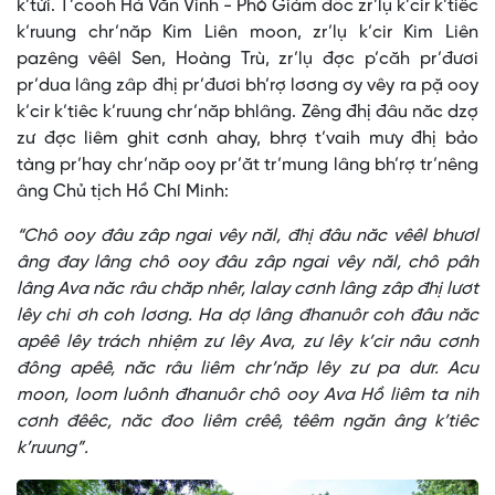
k’tứi. T’cooh Hà Văn Vinh - Phó Giám đốc zr’lụ k’cir k’tiêc
k’ruung chr’năp Kim Liên moon, zr’lụ k’cir Kim Liên
pazêng vêêl Sen, Hoàng Trù, zr’lụ đợc p’căh pr’đươi
pr’dua lâng zâp đhị pr’đươi bh’rợ lơơng ơy vêy ra pặ ooy
k’cir k’tiêc k’ruung chr’năp bhlâng. Zêng đhị đâu năc dzợ
zư đợc liêm ghit cơnh ahay, bhrợ t’vaih mưy đhị bảo
tàng pr’hay chr’năp ooy pr’ăt tr’mung lâng bh’rợ tr’nêng
âng Chủ tịch Hồ Chí Minh:
“Chô ooy đâu zâp ngai vêy năl, đhị đâu năc vêêl bhươl
âng đay lâng chô ooy đâu zâp ngai vêy năl, chô pâh
lâng Ava năc râu chăp nhêr, lalay cơnh lâng zâp đhị lươt
lêy chi ơh coh lơơng. Ha dợ lâng đhanuôr coh đâu năc
apêê lêy trách nhiệm zư lêy Ava, zư lêy k’cir nâu cơnh
đông apêê, năc râu liêm chr’năp lêy zư pa dưr. Acu
moon, loom luônh đhanuôr chô ooy Ava Hồ liêm ta nih
cơnh đêêc, năc đoo liêm crêê, têêm ngăn âng k’tiêc
k’ruung”.