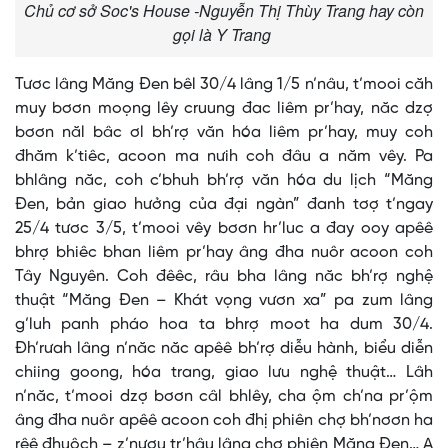
Chủ cơ sở Soc's House -Nguyễn Thị Thùy Trang hay còn
gọi là Y Trang
Tươc lâng Măng Đen bêl 30/4 lâng 1/5 n’nâu, t’mooi căh
muy bơơn moọng lêy cruung đac liêm pr’hay, năc dzợ
bơơn năl bâc ơl bh’rợ văn hóa liêm pr’hay, muy coh
đhăm k’tiêc, acoon ma nưih coh đâu a năm vêy. Pa
bhlâng năc, coh c’bhuh bh’rợ văn hóa du lịch “Măng
Đen, bản giao hưởng của đại ngàn” đanh tơợ t’ngay
25/4 tươc 3/5, t’mooi vêy bơơn hr’luc a đay ooy apêê
bhrợ bhiêc bhan liêm pr’hay âng đha nuôr acoon coh
Tây Nguyên. Coh đêêc, râu bha lâng năc bh’rợ nghệ
thuật “Măng Đen – Khát vọng vươn xa” pa zum lâng
g’luh panh pháo hoa ta bhrợ moot ha dum 30/4.
Đh’rưah lâng n’năc năc apêê bh’rợ diễu hành, biểu diễn
chiing goong, hóa trang, giao lưu nghệ thuật… Lâh
n’năc, t’mooi dzợ bơơn câl bhlêy, cha ộm ch’na pr’ộm
âng đha nuôr apêê acoon coh đhị phiên chợ bh’nơơn ha
rêê đhuôch – z’nươu tr’hâu lâng chợ phiên Măng Đen… A