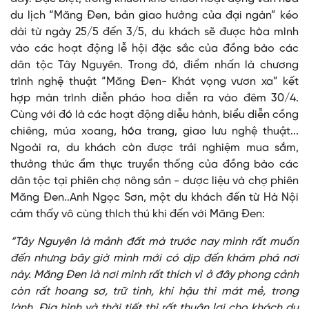
du lịch “Măng Đen, bản giao hưởng của đại ngàn” kéo
dài từ ngày 25/5 đến 3/5, du khách sẽ được hòa mình
vào các hoạt động lễ hội đặc sắc của đồng bào các
dân tộc Tây Nguyên. Trong đó, điểm nhấn là chương
trình nghệ thuật “Măng Đen- Khát vọng vươn xa” kết
hợp màn trình diễn pháo hoa diễn ra vào đêm 30/4.
Cùng với đó là các hoạt động diễu hành, biểu diễn cồng
chiêng, múa xoang, hóa trang, giao lưu nghệ thuật...
Ngoài ra, du khách còn được trải nghiệm mua sắm,
thưởng thức ẩm thực truyền thống của đồng bào các
dân tộc tại phiên chợ nông sản - dược liệu và chợ phiên
Măng Đen..Anh Ngọc Sơn, một du khách đến từ Hà Nội
cảm thấy vô cùng thích thú khi đến với Măng Đen:
“Tây Nguyên là mảnh đất mà trước nay mình rất muốn
đến nhưng bây giờ mình mới có dịp đến khám phá nơi
này. Măng Đen là nơi mình rất thích vì ở đây phong cảnh
còn rất hoang sơ, trữ tình, khí hậu thì mát mẻ, trong
lành. Địa hình và thời tiết thì rất thuận lợi cho khách du