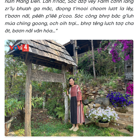
nưih Măng Đen. Lâh n’năc, Sóc dzợ vêy Farm cơnh lâng
zr’lụ bhưah ga măc, đoọng t’mooi choom lươt la lêy,
t’bơơn năl, pêêh p’lêê p’coo. Sóc công bhrợ bâc g’luh
múa chiing goong, och oih trại… bhrợ têng lưch tơợ cha
ăt, bơơn năl văn hóa…”