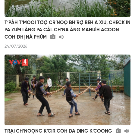
T’PÂH T’MOOI TƠỢ CR’NOỌ BH’RỢ BEH A XIU, CHECK IN
PA ZƯM LÂNG PA CÂL CH’NA ÂNG MANƯIH ACOON
COH ĐHỊ NÀ PHỪM
24/07/2026
TRẠI CH’NOỌNG K’CIR COH DA DING K’COONG