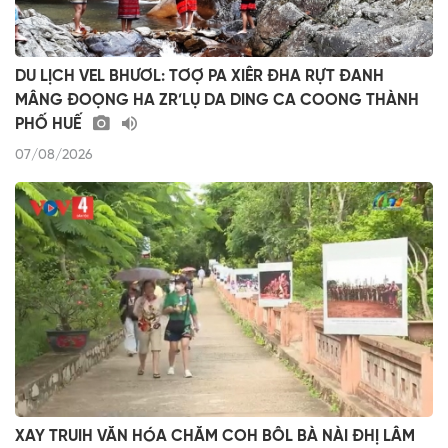
DU LỊCH VEL BHƯƠL: TƠỢ PA XIÊR ĐHA RỰT ĐANH
MÂNG ĐOỌNG HA ZR’LỤ DA DING CA COONG THÀNH
PHỐ HUẾ
07/08/2026
XAY TRUIH VĂN HÓA CHĂM COH BÔL BÀ NÀI ĐHỊ LÂM