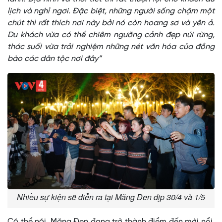
lịch và nghỉ ngơi. Đặc biệt, những người sống chậm một
chút thì rất thích nơi này bởi nó còn hoang sơ và yên ả.
Du khách vừa có thể chiêm ngưỡng cảnh đẹp núi rừng,
thác suối vừa trải nghiệm những nét văn hóa của đồng
bào các dân tộc nơi đây”
Nhiều sự kiện sẽ diễn ra tại Măng Đen dịp 30/4 và 1/5
Có thể nói, Măng Đen đang trở thành điểm đến mới nổi,