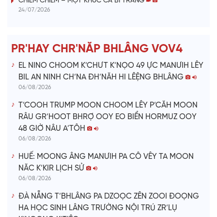
CHIÊM CHIÊM – MỘT KHÚC CA BI TRÁNG
24/07/2026
d
e
PR'HAY CHR'NĂP BHLÂNG VOV4
o
EL NINO CHOOM K’CHƯT K’NỌO 49 ỰC MANƯIH LÊY
BIL AN NINH CH’NA ĐH’NĂH HI LÊỆNG BHLÂNG
06/08/2026
T’COOH TRUMP MOON CHOOM LÊY P’CĂH MOON
RÂU GR’HOOT BHRỢ OOY EO BIỂN HORMUZ OOY
48 GIỜ NÂU A’TÔH
06/08/2026
HUẾ: MOONG ÂNG MANƯIH PA CÔ VÊY TA MOON
NĂC K’KIR LỊCH SỬ
06/08/2026
ĐÀ NẴNG T’BHLÂNG PA DZOỌC ZÊN ZOOI ĐOỌNG
HA HỌC SINH LÂNG TRƯỜNG NỘI TRÚ ZR’LỤ