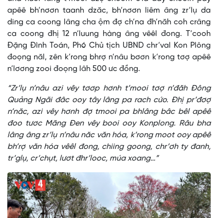
apêê bh’nơơn taanh dzăc, bh’nơơn liêm âng zr’lụ da
ding ca coong lâng cha ộm đợ ch’na đh’năh coh crâng
ca coong đhị 12 n’luung hàng âng vêêl đong. T’cooh
Đặng Đình Toán, Phó Chủ tịch UBND chr’val Kon Plông
đoọng năl, zên k’rong bhrợ n’nâu bơơn k’rong tơợ apêê
n’lơơng zooi đoọng lâh 500 ưc đồng.
“Zr’lụ n’nâu azi vêy tơơp hơnh t’mooi tơợ n’đăh Đông
Quảng Ngãi đâc ooy tây lâng pa rach cứo. Đhị pr’đơợ
n’năc, azi vêy hơnh đợ tmooi pa bhlâng bâc bêl apêê
đoo tươc Măng Đen vêy booi ooy Konplong. Râu bha
lâng âng zr’lụ n’nâu năc văn hóa, k’rong moot ooy apêê
bh’rợ văn hóa vêêl đong, chiing goong, chr’ơh ty đanh,
tr’glụ, cr’chụt, lươt đhr’looc, múa xoang…”