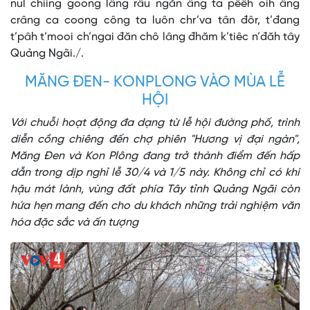
nul chiing goong lâng râu ngăn âng ta pêêh oih âng
crâng ca coong công ta luôn chr’va tân đôr, t’đang
t’pâh t’mooi ch’ngai đăn chô lâng đhăm k’tiêc n’đăh tây
Quảng Ngãi./.
MĂNG ĐEN- KONPLONG VÀO MÙA LỄ
HỘI
Với chuỗi hoạt động đa dạng từ lễ hội đường phố, trình
diễn cồng chiêng đến chợ phiên "Hương vị đại ngàn",
Măng Đen và Kon Plông đang trở thành điểm đến hấp
dẫn trong dịp nghỉ lễ 30/4 và 1/5 này. Không chỉ có khí
hậu mát lành, vùng đất phía Tây tỉnh Quảng Ngãi còn
hứa hẹn mang đến cho du khách những trải nghiệm văn
hóa đặc sắc và ấn tượng