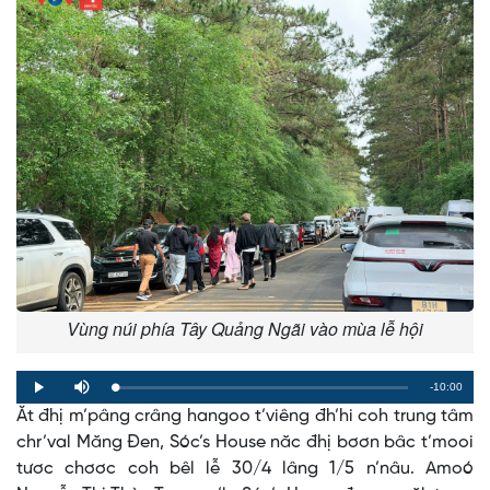
Vùng núi phía Tây Quảng Ngãi vào mùa lễ hội
Remaining
-10:00
Loaded
:
Progress
:
Play
Mute
0%
0%
Ăt đhị m’pâng crâng hangoo t’viêng đh’hi coh trung tâm
Time
chr’val Măng Đen, Sóc’s House năc đhị bơơn bâc t’mooi
tươc chơơc coh bêl lễ 30/4 lâng 1/5 n’nâu. Amoó