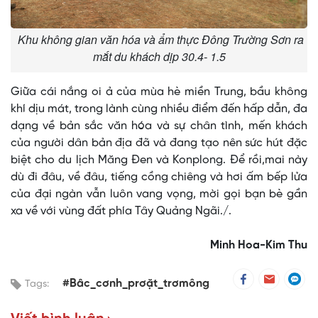
Khu không gian văn hóa và ẩm thực Đông Trường Sơn ra
mắt du khách dịp 30.4- 1.5
Giữa cái nắng oi ả của mùa hè miền Trung, bầu không
khí dịu mát, trong lành cùng nhiều điểm đến hấp dẫn, đa
dạng về bản sắc văn hóa và sự chân tình, mến khách
của người dân bản địa đã và đang tạo nên sức hút đặc
biệt cho du lịch Măng Đen và Konplong. Để rồi,mai này
dù đi đâu, về đâu, tiếng cồng chiêng và hơi ấm bếp lửa
của đại ngàn vẫn luôn vang vọng, mời gọi bạn bè gần
xa về với vùng đất phía Tây Quảng Ngãi./.
Minh Hoa-Kim Thu
#Bâc_cơnh_prơặt_trơmông
Tags: