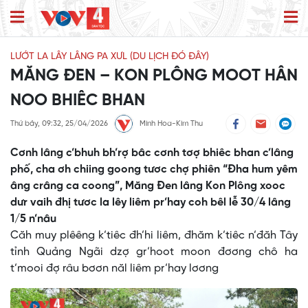
LƯỚT LA LÂY LÂNG PA XƯL (DU LỊCH ĐÓ ĐÂY)
MĂNG ĐEN – KON PLÔNG MOOT HÂN
NOO BHIÊC BHAN
Thứ bảy, 09:32, 25/04/2026
Minh Hoa-Kim Thu
Cơnh lâng c’bhuh bh’rợ bâc cơnh tơợ bhiêc bhan c’lâng
phố, cha ơh chiing goong tươc chợ phiên “Đha hum yêm
âng crâng ca coong”, Măng Đen lâng Kon Plông xooc
dưr vaih đhị tươc la lêy liêm pr’hay coh bêl lễ 30/4 lâng
1/5 n’nâu
Căh muy plêêng k’tiêc đh’hi liêm, đhăm k’tiêc n’đăh Tây
tỉnh Quảng Ngãi dzợ gr’hoot moon đơơng chô ha
t’mooi đợ râu bơơn năl liêm pr’hay lơơng