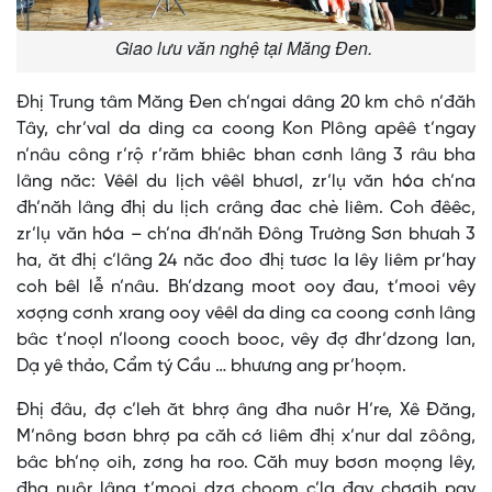
Giao lưu văn nghệ tại Măng Đen.
Đhị Trung tâm Măng Đen ch’ngai dâng 20 km chô n’đăh
Tây, chr’val da ding ca coong Kon Plông apêê t’ngay
n’nâu công r’rộ r’răm bhiêc bhan cơnh lâng 3 râu bha
lâng năc: Vêêl du lịch vêêl bhươl, zr’lụ văn hóa ch’na
đh’năh lâng đhị du lịch crâng đac chè liêm. Coh đêêc,
zr’lụ văn hóa – ch’na đh’năh Đông Trường Sơn bhưah 3
ha, ăt đhị c’lâng 24 năc đoo đhị tươc la lêy liêm pr’hay
coh bêl lễ n’nâu. Bh’dzang moot ooy đau, t’mooi vêy
xơợng cơnh xrang ooy vêêl da ding ca coong cơnh lâng
bâc t’noọl n’loong cooch booc, vêy đợ đhr’dzong lan,
Dạ yê thảo, Cẩm tý Cầu … bhưưng ang pr’hoọm.
Đhị đâu, đợ c’leh ăt bhrợ âng đha nuôr H’re, Xê Đăng,
M’nông bơơn bhrợ pa căh cớ liêm đhị x’nur dal zôông,
bâc bh’nọ oih, zơng ha roo. Căh muy bơơn moọng lêy,
đha nuôr lâng t’mooi dzợ choom c’la đay chơơih pay