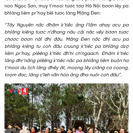
noo Ngọc Sơn, muy t’mooi tươc tơợ Hà Nội bơơn lêy pa
bhlâng liêm pr’hay bêl tươc lâng Măng Đen:
“Tây Nguyên năc đhăm k’tiêc âng l’lăm ahay acu pa
bhlâng kiêng tươc n’đhang nâu câi năc vêy bơơn tươc
chơơc bơơn năl đhị đâu. Măng Đen năc đhị acu pa
bhlâng kiêng tu coh đâu cruung k’tiêc pa bhlâng dzợ
liêm pr’hay, plêêng k’tiêc đh’hi ch’ngaach. Đhăm k’tiêc
lâng đhr’năng plêêng k’tiêc năc pa bhlâng liêm buôn ha
t’mooi du lịch lâng đhêy ăt, moọng lêy crâng ca coong,
toọm đac, lâng c’leh văn hóa âng đha nuôr coh đâu”.