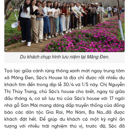
Du khách chụp hình lưu niệm tại Măng Đen.
Tọa lạc giữa cánh rừng thông xanh mát ngay trung tâm
xã Măng Đen, Sóc’s House là địa chỉ được rất nhiều du
khách tìm đến trong dịp lễ 30/4 và 1/5 này. Chị Nguyễn
Thị Thùy Trang, chủ Sóc’s house cho biết, ngay từ giữa
đầu tháng 4, cơ sở lưu trú của Sóc’s house với 17 ngôi
nhà gỗ Sơn Mài mang dáng dấp truyền thống của đồng
bào các dân tộc Gia Rai, Mơ Nâm, Ba Na…đã được
khách đặt hết. Để giúp du khách có một kỳ nghỉ ấn
tượng với nhiều trải nghiệm thú vị, trước đó, Sóc đã