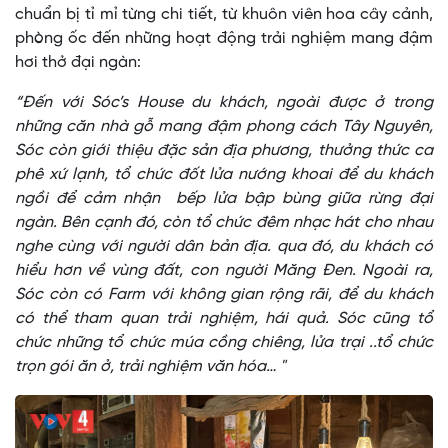
chuẩn bị tỉ mỉ từng chi tiết, từ khuôn viên hoa cây cảnh,
phòng ốc đến những hoạt động trải nghiệm mang đậm
hơi thở đại ngàn:
“Đến với Sóc’s House du khách, ngoài được ở trong
những căn nhà gỗ mang đậm phong cách Tây Nguyên,
Sóc còn giới thiệu đặc sản địa phương, thưởng thức ca
phê xứ lạnh, tổ chức đốt lửa nướng khoai để du khách
ngồi để cảm nhận bếp lửa bập bùng giữa rừng đại
ngàn. Bên cạnh đó, còn tổ chức đêm nhạc hát cho nhau
nghe cùng với người dân bản địa. qua đó, du khách có
hiểu hơn về vùng đất, con người Măng Đen. Ngoài ra,
Sóc còn có Farm với không gian rộng rãi, để du khách
có thể tham quan trải nghiệm, hái quả. Sóc cũng tổ
chức những tổ chức múa cồng chiêng, lửa trại ..tổ chức
trọn gói ăn ở, trải nghiệm văn hóa… "