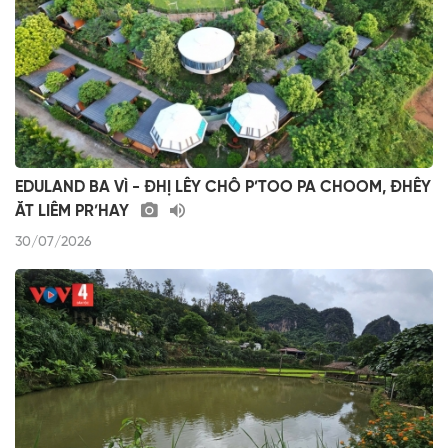
EDULAND BA VÌ - ĐHỊ LÊY CHÔ P’TOO PA CHOOM, ĐHÊY
ĂT LIÊM PR’HAY
30/07/2026