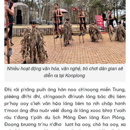
Nhiều hoạt động văn hóa, văn nghệ, trò chơi dân gian sẽ
diễn ra tại Konplong
Đhị râi p’răng puih âng hân noo ch’noọng miền Trung,
plêêng đh’hi đhí, ch’ngaach đh’rưah lâng bâc đhị liêm
pr’hay ooy c’leh văn hóa lâng liêm ta nih chăp hơnh
t’mooi âng đha nuôr vêêl đong âi lâng xooc bhrợ t’vaih
râu t’đang t’pâh du lịch Măng Đen lâng Kon Plông.
Đoọng brương tr’nu n’đhơ lươt ha ooy, chô ha ooy, xa