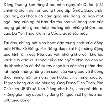
Đông Trường Sơn rộng 3 ha, nằm ngay sát Quốc lộ 24
chính là điểm đến ấn tượng trong dịp lễ này. Bước chân
vào đây, du khách có cảm giác như đang lạc vào một
ngôi làng của người bản địa thu nhỏ với hàng loạt bức
tượng gỗ dân gian, thấp thoáng bên những khóm hoa
Lan, Dạ Yến Thảo, Cẩm Tú Cầu …rực rỡ sắc màu.
Tại đây, những nét sinh hoạt đặc trưng nhất của đồng
bào H’Re, Xê Đăng, Mơ Nông được tái hiện sống động
qua hình ảnh cây Nêu cao vút, những kho củi, kho lúa
vách nứa đơn sơ. Không chỉ được ngắm nhìn, bà con và
du khách còn có thể tự tay chọn lựa các sản phẩm đan
lát truyền thống, nông sản sạch của vùng cao và thưởng
thức những món ăn nồng nàn hương vị núi rừng ngay tại
12 gian hàng của địa phương. Ông Đặng Đình Toán, Phó
Chủ tịch UBND xã Kon Plông cho biết, kinh phí đầu tư
không gian này được huy động từ nguồn xã hội hóa hơn
500 triệu đồng.