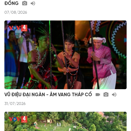
ĐỒNG
07/08/2026
VŨ ĐIỆU ĐẠI NGÀN - ÂM VANG THÁP CỔ
31/07/2026