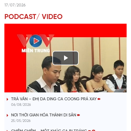
17/07/2026
PODCAST/ VIDEO
P
l
VÀI PHÚT DÀNH CHO QUẢNG BÁ
a
TRÀ VÂN – ĐHỊ DA DING CA COONG PRÁ XAY
y
06/08/2026
V
NƠI THỜI GIAN HÓA THÀNH DI SẢN
25/05/2026
i