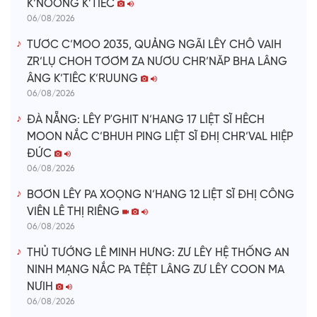
K’NOONG K’TIÊC
06/08/2026
TƯƠC C’MOO 2035, QUẢNG NGÃI LÊY CHÔ VAIH
ZR’LỤ CHOH TƠƠM ZA NƯƠU CHR’NĂP BHA LÂNG
ÂNG K’TIÊC K’RUUNG
06/08/2026
ĐÀ NẴNG: LÊY P'GHIT N’HANG 17 LIỆT SĨ HÊCH
MOON NẮC C’BHUH PING LIỆT SĨ ĐHỊ CHR’VAL HIỆP
ĐỨC
06/08/2026
BƠƠN LÊY PA XOỌNG N’HANG 12 LIỆT SĨ ĐHỊ CÔNG
VIÊN LÊ THỊ RIÊNG
06/08/2026
THỦ TƯỚNG LÊ MINH HƯNG: ZƯ LÊY HỆ THỐNG AN
NINH MẠNG NẮC PA TÊỆT LÂNG ZƯ LÊY COON MA
NƯIH
06/08/2026