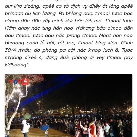
dưr k’rơ z’zăng, apêê cơ sở dịch vụ đhêy ăt lâng apêê
bh’nơơn du lịch lơơng. Pa bhlâng năc, t’mooi tươc bâc
c’moo đăn đâu vêy cơnh dưr bâc lâh mơ. T’mooi tươc
l’lăm ahay năc ting hân noo, n’đhang bâc c’moo đăn
đâu t’mooi tươc đâu năc prang c’moo. Moot hân noo
bhrơợng cơnh lễ hội, tết toc, t’mooi bing xiên. G’luh
30/4 n’nâu, đợ phòng pa câl năc k’noọ lưch ă. Tươc
m’pâng c’xêê 4, dâng 80% phòng âi vêy t’mooi pay
k’đhơợng”.