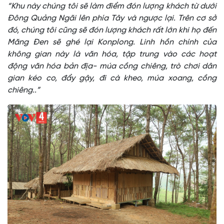
“Khu này chúng tôi sẽ làm điểm đón lượng khách từ dưới
Đông Quảng Ngãi lên phía Tây và ngược lại. Trên cơ sở
đó, chúng tôi cũng sẽ đón lượng khách rất lớn khi họ đến
Măng Đen sẽ ghé lại Konplong. Linh hồn chính của
không gian này là văn hóa, tập trung vào các hoạt
động văn hóa bản địa- múa cồng chiêng, trò chơi dân
gian kéo co, đẩy gậy, đi cà kheo, múa xoang, cồng
chiêng..”