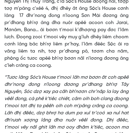
Nguyễn Thị Thùy Trang, c’la Sóc’s House đoọng năl, tơợp
tơợ m’pâng c’xêê 4, đhị đhêy ăt âng Sóc’s House cơnh
lâng 17 đhr’nong đong n’loong Sơn Mài đơơng âng
pr’đhang bh’rợ âng đha nuôr apêê acoon coh Jarai,
Mơnâm, Bana… âi bơơn t’mooi k’đhơợng pay đơc l’lăm
lưch. Đoọng zooi t’mooi vêy muy g’luh dhêy liêm choom
cơnh lâng bâc bh’rợ liêm pr’hay, l’lăm đêêc Sóc âi ra
văng liêm ta nih, tơợ pr’dhang pô, tơơm cha năm,
phòng ốc tươc apêê bh’rợ bơơn năl n’lơơng đơơng âng
c’leh crâng ca coong.
“Tươc lâng Sóc’s House t’mooi lâh mơ bơơn ăt coh apêê
đhr’nong đong n’loong đơơng pr’đhang bh’rợ Tây
Nguyên, Sóc dzợ xay pa căh bh’nơơn chr’năp la lay âng
vêêl đong, cà phê k’tiêc chiêt, câm oih boh clang đoọng
t’mooi tơt đhị ta pêêh oih coh m’pâng crâng ca coong.
Lâh đhị đêêc, dzợ bhrợ ha dum pa xul tr’coó xa nul hat
đh’rưah xơợng lâng đha nuôr vêêl đong. Dhị đêêc,
t’mooi vêy năl ghit lâh mơ ooy đhăm k’tiêc, acoon ma