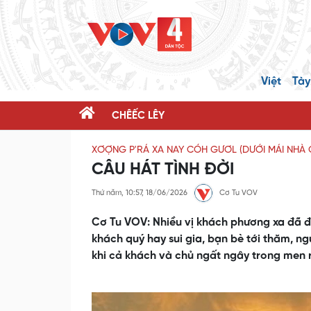
Việt
Tày
CHÊẾC LÊY
XƠỢNG P'RÁ XA NAY CÓH GƯƠL (DƯỚI MÁI NHÀ 
CÂU HÁT TÌNH ĐỜI
Thứ năm, 10:57, 18/06/2026
Cơ Tu VOV
Cơ Tu VOV: Nhiều vị khách phương xa đã đế
khách quý hay sui gia, bạn bè tới thăm, n
khi cả khách và chủ ngất ngây trong men r