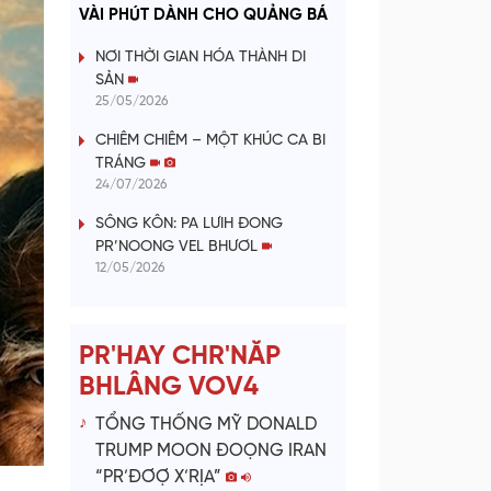
a
VÀI PHÚT DÀNH CHO QUẢNG BÁ
y
NƠI THỜI GIAN HÓA THÀNH DI
SẢN
V
25/05/2026
CHIÊM CHIÊM – MỘT KHÚC CA BI
i
TRÁNG
24/07/2026
d
SÔNG KÔN: PA LƯIH ĐONG
e
PR’NOONG VEL BHƯƠL
12/05/2026
o
PR'HAY CHR'NĂP
BHLÂNG VOV4
TỔNG THỐNG MỸ DONALD
TRUMP MOON ĐOỌNG IRAN
“PR’ĐƠỢ X’RỊA”