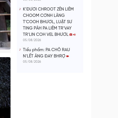
K’ĐƯƠI CHROOT ZÊN LIÊM
CHOOM CƠNH LÂNG
T’COOH BHƯƠL, LUẬT SƯ
TING PÂH PA LIÊM TR’VAY
TR’LIN COH VEL BHƯƠL
05/08/2026
Tiểu phẩm: PA CHÔ RAU
N’LẾT ÂNG ĐAY BHRỢ
05/08/2026