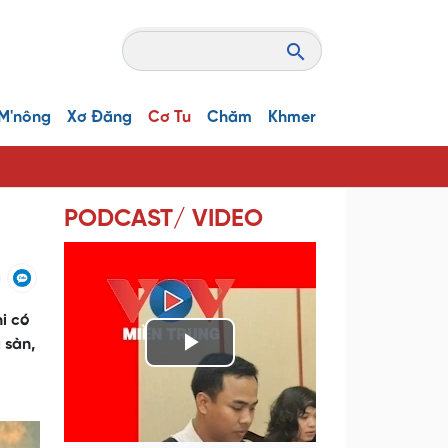
M'nông
Xơ Đăng
Cơ Tu
Chăm
Khmer
PODCAST/ VIDEO
i có
 sàn,
P
l