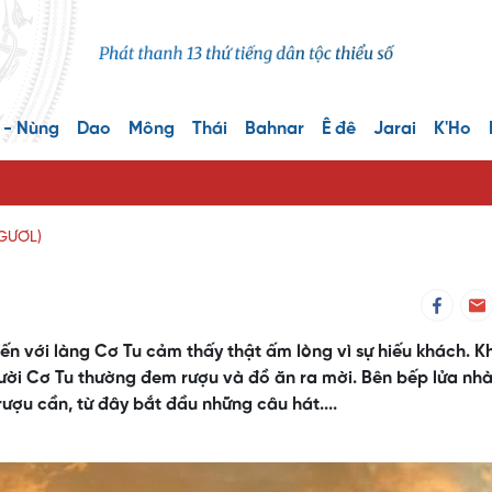
 - Nùng
Dao
Mông
Thái
Bahnar
Ê đê
Jarai
K'Ho
GƯƠL)
n với làng Cơ Tu cảm thấy thật ấm lòng vì sự hiếu khách. Kh
gười Cơ Tu thường đem rượu và đồ ăn ra mời. Bên bếp lửa nhà
ượu cần, từ đây bắt đầu những câu hát....