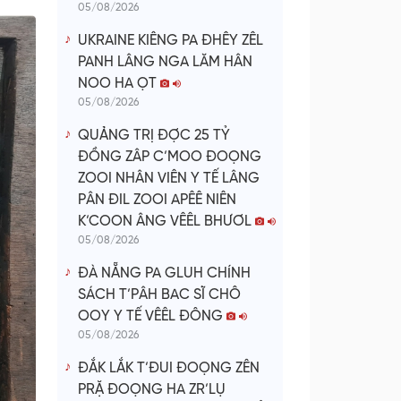
05/08/2026
UKRAINE KIÊNG PA ĐHÊY ZÊL
PANH LÂNG NGA LĂM HÂN
NOO HA ỌT
05/08/2026
QUẢNG TRỊ ĐỢC 25 TỶ
ĐỒNG ZÂP C’MOO ĐOỌNG
ZOOI NHÂN VIÊN Y TẾ LÂNG
PÂN ĐIL ZOOI APÊÊ NIÊN
K’COON ÂNG VÊÊL BHƯƠL
05/08/2026
ĐÀ NẴNG PA GLUH CHÍNH
SÁCH T’PÂH BAC SĨ CHÔ
OOY Y TẾ VÊÊL ĐÔNG
05/08/2026
ĐẮK LẮK T’ĐUI ĐOỌNG ZÊN
PRẶ ĐOỌNG HA ZR’LỤ