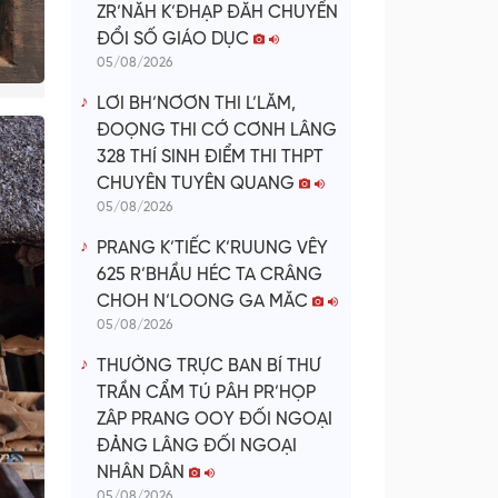
ZR’NĂH K’ĐHẠP ĐĂH CHUYỂN
ĐỔI SỐ GIÁO DỤC
05/08/2026
LƠI BH’NƠƠN THI L’LĂM,
ĐOỌNG THI CỚ CƠNH LÂNG
328 THÍ SINH ĐIỂM THI THPT
CHUYÊN TUYÊN QUANG
05/08/2026
PRANG K’TIẾC K’RUUNG VÊY
625 R’BHẦU HÉC TA CRÂNG
CHOH N’LOONG GA MĂC
05/08/2026
THƯỜNG TRỰC BAN BÍ THƯ
TRẦN CẨM TÚ PÂH PR’HỌP
ZÂP PRANG OOY ĐỐI NGOẠI
ĐẢNG LÂNG ĐỐI NGOẠI
NHÂN DÂN
05/08/2026