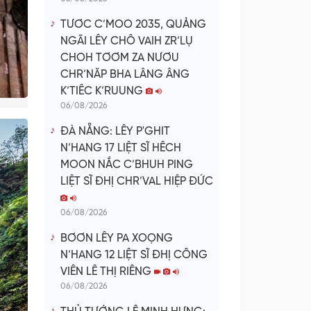
TƯƠC C’MOO 2035, QUẢNG
NGÃI LÊY CHÔ VAIH ZR’LỤ
CHOH TƠƠM ZA NƯƠU
CHR’NĂP BHA LÂNG ÂNG
K’TIÊC K’RUUNG
06/08/2026
ĐÀ NẴNG: LÊY P'GHIT
N’HANG 17 LIỆT SĨ HÊCH
MOON NẮC C’BHUH PING
LIỆT SĨ ĐHỊ CHR’VAL HIỆP ĐỨC
06/08/2026
BƠƠN LÊY PA XOỌNG
N’HANG 12 LIỆT SĨ ĐHỊ CÔNG
VIÊN LÊ THỊ RIÊNG
06/08/2026