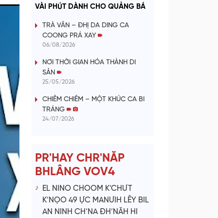
a
VÀI PHÚT DÀNH CHO QUẢNG BÁ
y
TRÀ VÂN – ĐHỊ DA DING CA
COONG PRÁ XAY
V
06/08/2026
NƠI THỜI GIAN HÓA THÀNH DI
i
SẢN
25/05/2026
d
CHIÊM CHIÊM – MỘT KHÚC CA BI
e
TRÁNG
24/07/2026
o
PR'HAY CHR'NĂP
BHLÂNG VOV4
EL NINO CHOOM K’CHƯT
K’NỌO 49 ỰC MANƯIH LÊY BIL
AN NINH CH’NA ĐH’NĂH HI