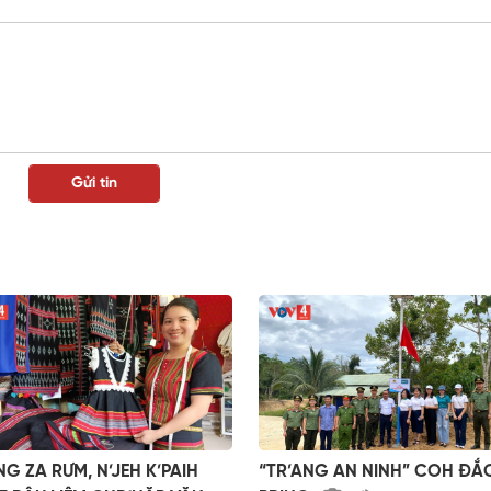
NG ZA RƯM, N’JEH K’PAIH
“TR’ANG AN NINH” COH ĐẮ