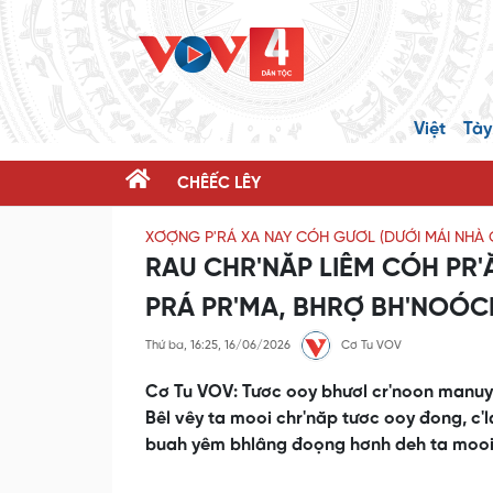
Việt
Tày
CHÊẾC LÊY
XƠỢNG P'RÁ XA NAY CÓH GƯƠL (DƯỚI MÁI NHÀ 
RAU CHR'NĂP LIÊM CÓH PR
PRÁ PR'MA, BHRỢ BH'NOÓC
Thứ ba, 16:25, 16/06/2026
Cơ Tu VOV
Cơ Tu VOV: Tươc ooy bhươl cr'noon manuyh
Bêl vêy ta mooi chr'năp tươc ooy đong, c
buah yêm bhlâng đoọng hơnh deh ta mooi 