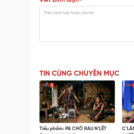
Viết bình luận
TIN CÙNG CHUYÊN MỤC
Tiểu phẩm: PA CHÔ RAU N’LẾT
C’LÂ