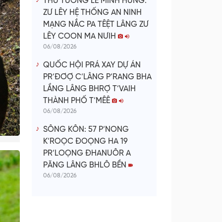
THỦ TƯỚNG LÊ MINH HƯNG:
ZƯ LÊY HỆ THỐNG AN NINH
MẠNG NẮC PA TÊỆT LÂNG ZƯ
LÊY COON MA NƯIH
06/08/2026
QUỐC HỘI PRÁ XAY DỰ ÁN
PR’ĐƠỢ C’LÂNG P’RANG BHA
LẦNG LÂNG BHRỢ T’VAIH
THÀNH PHỐ T’MÊÊ
06/08/2026
SÔNG KÔN: 57 P’NONG
K’ROỌC ĐOỌNG HA 19
PR’LOỌNG ĐHANUÔR A
PĂNG LÂNG BHLÔ BỀN
06/08/2026