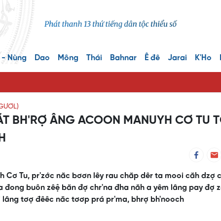
 - Nùng
Dao
Mông
Thái
Bahnar
Ê đê
Jarai
K'Ho
GƯƠL)
'ĂT BH'RỢ ÂNG ACOON MANUYH CƠ TU 
H
 Cơ Tu, pr'zớc năc bơơn lêy rau chăp dêr ta mooi căh dzợ 
'la đong buôn zêệ băn đợ chr'na đha năh a yêm lâng pay đợ 
lâng tơợ đêêc năc tơơp prá pr'ma, bhrợ bh'nooch