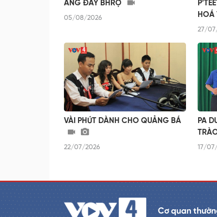
ÂNG ĐAY BHRỢ
P’TÊ
HOÁ
05/08/2026
27/07
VÀI PHÚT DÀNH CHO QUẢNG BÁ
PA D
TRÀ
22/07/2026
17/07
Cơ quan thường