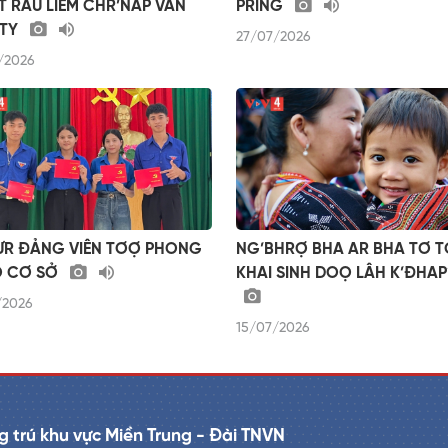
ÊT RÂU LIÊM CHR’NĂP VĂN
PRING
 TY
27/07/2026
/2026
ƯR ĐẢNG VIÊN TƠỢ PHONG
NG’BHRỢ BHA AR BHA TƠ T
O CƠ SỞ
KHAI SINH DOỌ LÂH K’ĐHA
/2026
15/07/2026
 trú khu vực Miền Trung - Đài TNVN