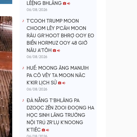
LÊỆNG BHLÂNG
06/08/2026
T’COOH TRUMP MOON
CHOOM LÊY P’CĂH MOON
RÂU GR’HOOT BHRỢ OOY EO
BIỂN HORMUZ OOY 48 GIỜ
NÂU A’TÔH
06/08/2026
HUẾ: MOONG ÂNG MANƯIH
PA CÔ VÊY TA MOON NĂC
K’KIR LỊCH SỬ
06/08/2026
ĐÀ NẴNG T’BHLÂNG PA
DZOỌC ZÊN ZOOI ĐOỌNG HA
HỌC SINH LÂNG TRƯỜNG
NỘI TRÚ ZR’LỤ K’NOONG
K’TIÊC
06/08/2026