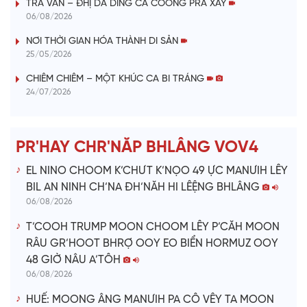
TRÀ VÂN – ĐHỊ DA DING CA COONG PRÁ XAY
y
06/08/2026
V
NƠI THỜI GIAN HÓA THÀNH DI SẢN
25/05/2026
i
CHIÊM CHIÊM – MỘT KHÚC CA BI TRÁNG
24/07/2026
d
e
PR'HAY CHR'NĂP BHLÂNG VOV4
o
EL NINO CHOOM K’CHƯT K’NỌO 49 ỰC MANƯIH LÊY
BIL AN NINH CH’NA ĐH’NĂH HI LÊỆNG BHLÂNG
06/08/2026
T’COOH TRUMP MOON CHOOM LÊY P’CĂH MOON
RÂU GR’HOOT BHRỢ OOY EO BIỂN HORMUZ OOY
48 GIỜ NÂU A’TÔH
06/08/2026
HUẾ: MOONG ÂNG MANƯIH PA CÔ VÊY TA MOON