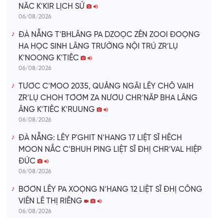
NĂC K’KIR LỊCH SỬ
06/08/2026
ĐÀ NẴNG T’BHLÂNG PA DZOỌC ZÊN ZOOI ĐOỌNG
HA HỌC SINH LÂNG TRƯỜNG NỘI TRÚ ZR’LỤ
K’NOONG K’TIÊC
06/08/2026
TƯƠC C’MOO 2035, QUẢNG NGÃI LÊY CHÔ VAIH
ZR’LỤ CHOH TƠƠM ZA NƯƠU CHR’NĂP BHA LÂNG
ÂNG K’TIÊC K’RUUNG
06/08/2026
ĐÀ NẴNG: LÊY P'GHIT N’HANG 17 LIỆT SĨ HÊCH
MOON NẮC C’BHUH PING LIỆT SĨ ĐHỊ CHR’VAL HIỆP
ĐỨC
06/08/2026
BƠƠN LÊY PA XOỌNG N’HANG 12 LIỆT SĨ ĐHỊ CÔNG
VIÊN LÊ THỊ RIÊNG
06/08/2026