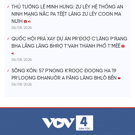
THỦ TƯỚNG LÊ MINH HƯNG: ZƯ LÊY HỆ THỐNG AN
NINH MẠNG NẮC PA TÊỆT LÂNG ZƯ LÊY COON MA
NƯIH
06/08/2026
QUỐC HỘI PRÁ XAY DỰ ÁN PR’ĐƠỢ C’LÂNG P’RANG
BHA LẦNG LÂNG BHRỢ T’VAIH THÀNH PHỐ T’MÊÊ
06/08/2026
SÔNG KÔN: 57 P’NONG K’ROỌC ĐOỌNG HA 19
PR’LOỌNG ĐHANUÔR A PĂNG LÂNG BHLÔ BỀN
06/08/2026