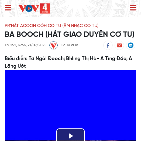
PR'HÁT ACOON CÓH CƠ TU (ÂM NHẠC CƠ TU)
BA BOOCH (HÁT GIAO DUYÊN CƠ TU)
Thứ hai, 16:56, 21/07/2025
Cơ Tu VOV
Biểu diễn: Tơ Ngôl Đooch; Bhling Thị Hà- A Ting Đóc; A
Lăng Ướt