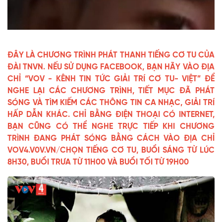
Video
ĐÂY LÀ CHƯƠNG TRÌNH PHÁT THANH TIẾNG CƠ TU CỦA
ĐÀI TNVN. NẾU SỬ DỤNG FACEBOOK, BẠN HÃY VÀO ĐỊA
CHỈ “VOV - KÊNH TIN TỨC GIẢI TRÍ CƠ TU- VIỆT” ĐỂ
NGHE LẠI CÁC CHƯƠNG TRÌNH, TIẾT MỤC ĐÃ PHÁT
SÓNG VÀ TÌM KIẾM CÁC THÔNG TIN CA NHẠC, GIẢI TRÍ
HẤP DẪN KHÁC. CHỈ BẰNG ĐIỆN THOẠI CÓ INTERNET,
BẠN CŨNG CÓ THỂ NGHE TRỰC TIẾP KHI CHƯƠNG
TRÌNH ĐANG PHÁT SÓNG BẰNG CÁCH VÀO ĐỊA CHỈ
VOV4.V0V.VN/CHỌN TIẾNG CƠ TU, BUỔI SÁNG TỪ LÚC
8H30, BUỔI TRƯA TỪ 11H00 VÀ BUỔI TỐI TỪ 19H00