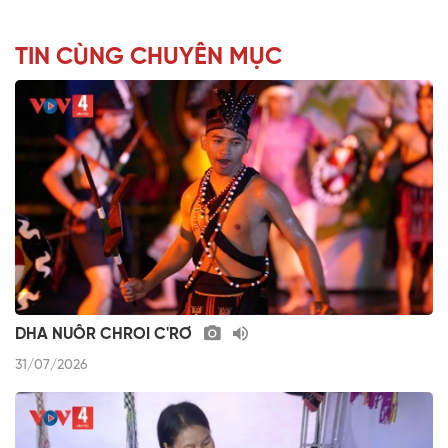
TIN CÙNG CHUYÊN MỤC
DHA NUÔR CHROI C'RƠ
31/07/2026