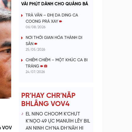
a
VÀI PHÚT DÀNH CHO QUẢNG BÁ
y
TRÀ VÂN – ĐHỊ DA DING CA
COONG PRÁ XAY
V
06/08/2026
NƠI THỜI GIAN HÓA THÀNH DI
i
SẢN
25/05/2026
d
CHIÊM CHIÊM – MỘT KHÚC CA BI
e
TRÁNG
24/07/2026
o
PR'HAY CHR'NĂP
BHLÂNG VOV4
EL NINO CHOOM K’CHƯT
K’NỌO 49 ỰC MANƯIH LÊY BIL
u VOV
AN NINH CH’NA ĐH’NĂH HI