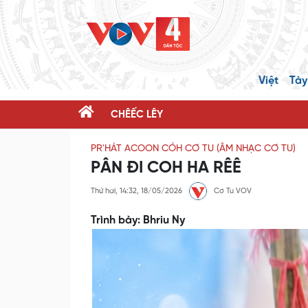
Việt
Tày
CHÊẾC LÊY
PR'HÁT ACOON CÓH CƠ TU (ÂM NHẠC CƠ TU)
PÂN ĐI COH HA RÊÊ
Thứ hai, 14:32, 18/05/2026
Cơ Tu VOV
Trình bày: Bhriu Ny