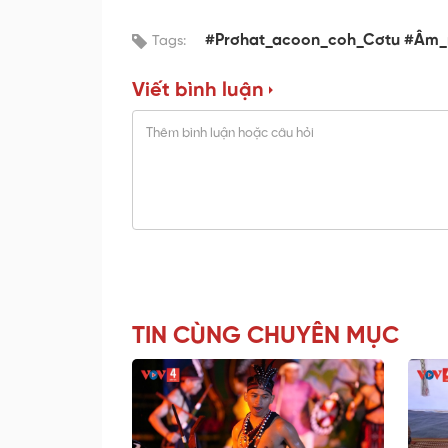
#Prơhat_acoon_coh_Cơtu #Âm
Tags:
Viết bình luận
TIN CÙNG CHUYÊN MỤC