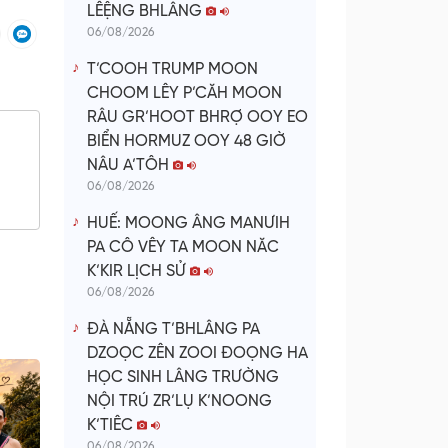
LÊỆNG BHLÂNG
06/08/2026
T’COOH TRUMP MOON
CHOOM LÊY P’CĂH MOON
RÂU GR’HOOT BHRỢ OOY EO
BIỂN HORMUZ OOY 48 GIỜ
NÂU A’TÔH
06/08/2026
HUẾ: MOONG ÂNG MANƯIH
PA CÔ VÊY TA MOON NĂC
K’KIR LỊCH SỬ
06/08/2026
ĐÀ NẴNG T’BHLÂNG PA
DZOỌC ZÊN ZOOI ĐOỌNG HA
HỌC SINH LÂNG TRƯỜNG
NỘI TRÚ ZR’LỤ K’NOONG
K’TIÊC
06/08/2026