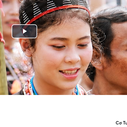
Play
Video
Cơ T