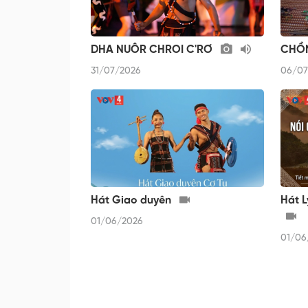
DHA NUÔR CHROI C'RƠ
CHỒN
31/07/2026
06/07
Hát Giao duyên
Hát 
01/06/2026
01/06