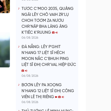
TƯƠC C’MOO 2035, QUẢNG
NGÃI LÊY CHÔ VAIH ZR’LỤ
CHOH TƠƠM ZA NƯƠU
CHR’NĂP BHA LÂNG ÂNG
K’TIÊC K’RUUNG
06/08/2026
ĐÀ NẴNG: LÊY P'GHIT
N’HANG 17 LIỆT SĨ HÊCH
MOON NẮC C’BHUH PING
LIỆT SĨ ĐHỊ CHR’VAL HIỆP ĐỨC
06/08/2026
BƠƠN LÊY PA XOỌNG
N’HANG 12 LIỆT SĨ ĐHỊ CÔNG
VIÊN LÊ THỊ RIÊNG
06/08/2026