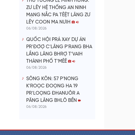
THỦ TƯỚNG LÊ MINH HƯNG:
ZƯ LÊY HỆ THỐNG AN NINH
MẠNG NẮC PA TÊỆT LÂNG ZƯ
LÊY COON MA NƯIH
06/08/2026
QUỐC HỘI PRÁ XAY DỰ ÁN
PR’ĐƠỢ C’LÂNG P’RANG BHA
LẦNG LÂNG BHRỢ T’VAIH
THÀNH PHỐ T’MÊÊ
06/08/2026
SÔNG KÔN: 57 P’NONG
K’ROỌC ĐOỌNG HA 19
PR’LOỌNG ĐHANUÔR A
PĂNG LÂNG BHLÔ BỀN
06/08/2026