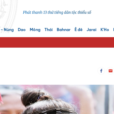
 - Nùng
Dao
Mông
Thái
Bahnar
Ê đê
Jarai
K'Ho