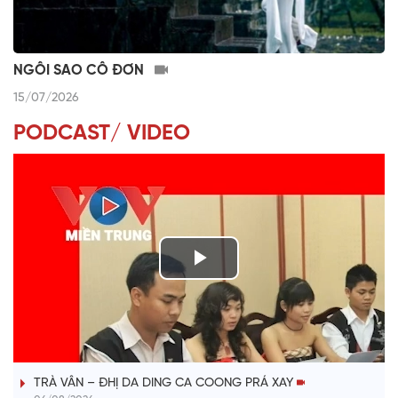
NGÔI SAO CÔ ĐƠN
15/07/2026
PODCAST/ VIDEO
P
l
VÀI PHÚT DÀNH CHO QUẢNG BÁ
a
TRÀ VÂN – ĐHỊ DA DING CA COONG PRÁ XAY