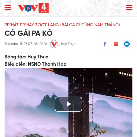
PR’HÁT PR’HAY TƠỢT LANG (BÀI CA ĐI CÙNG NĂM THÁNG)
CÔ GÁI PA KÔ
Thứ năm, 15:27, 07/05/2026
Huy Thục
Sáng tác: Huy Thục
Biểu diễn: NSND Thanh Hoa
Play
Video