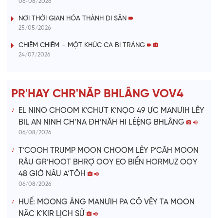
y
06/08/2026
V
NƠI THỜI GIAN HÓA THÀNH DI SẢN
25/05/2026
i
CHIÊM CHIÊM – MỘT KHÚC CA BI TRÁNG
24/07/2026
d
e
PR'HAY CHR'NĂP BHLÂNG VOV4
o
EL NINO CHOOM K’CHƯT K’NỌO 49 ỰC MANƯIH LÊY
BIL AN NINH CH’NA ĐH’NĂH HI LÊỆNG BHLÂNG
06/08/2026
T’COOH TRUMP MOON CHOOM LÊY P’CĂH MOON
RÂU GR’HOOT BHRỢ OOY EO BIỂN HORMUZ OOY
48 GIỜ NÂU A’TÔH
06/08/2026
HUẾ: MOONG ÂNG MANƯIH PA CÔ VÊY TA MOON
NĂC K’KIR LỊCH SỬ