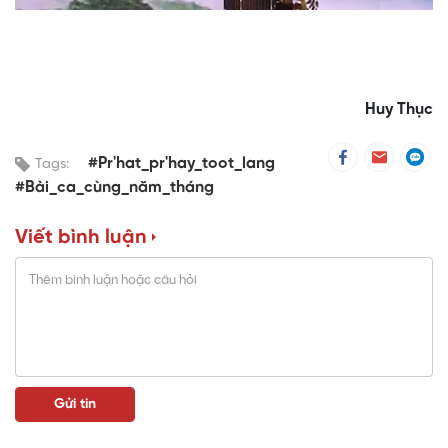
Huy Thục
#Pr'hat_pr'hay_toot_lang
Tags:
#Bài_ca_cùng_năm_tháng
Viết bình luận