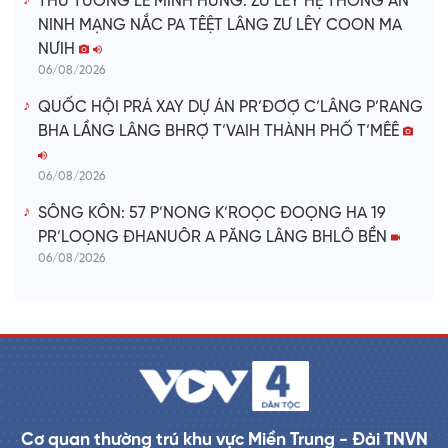
THỦ TƯỚNG LÊ MINH HƯNG: ZƯ LÊY HỆ THỐNG AN
NINH MẠNG NẮC PA TÊỆT LÂNG ZƯ LÊY COON MA
NƯIH
06/08/2026
QUỐC HỘI PRÁ XAY DỰ ÁN PR’ĐƠỢ C’LÂNG P’RANG
BHA LẦNG LÂNG BHRỢ T’VAIH THÀNH PHỐ T’MÊÊ
06/08/2026
SÔNG KÔN: 57 P’NONG K’ROỌC ĐOỌNG HA 19
PR’LOỌNG ĐHANUÔR A PĂNG LÂNG BHLÔ BỀN
06/08/2026
Cơ quan thường trú khu vực Miền Trung - Đài TNVN