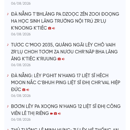
06/08/2026
ĐÀ NẴNG T’BHLÂNG PA DZOỌC ZÊN ZOOI ĐOỌNG
HA HỌC SINH LÂNG TRƯỜNG NỘI TRÚ ZR’LỤ
K’NOONG K’TIÊC
06/08/2026
TƯƠC C’MOO 2035, QUẢNG NGÃI LÊY CHÔ VAIH
ZR’LỤ CHOH TƠƠM ZA NƯƠU CHR’NĂP BHA LÂNG
ÂNG K’TIÊC K’RUUNG
06/08/2026
ĐÀ NẴNG: LÊY P'GHIT N’HANG 17 LIỆT SĨ HÊCH
MOON NẮC C’BHUH PING LIỆT SĨ ĐHỊ CHR’VAL HIỆP
ĐỨC
06/08/2026
BƠƠN LÊY PA XOỌNG N’HANG 12 LIỆT SĨ ĐHỊ CÔNG
VIÊN LÊ THỊ RIÊNG
06/08/2026