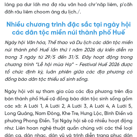
lâng pa dưr lâh mơ đợ râu văn hoá chr’năp liêm, p’căh
đăh râu liêm choom âng du lịch./.
Nhiều chương trình đặc sắc tại ngày hội
các dân tộc miền núi thành phố Huế
Ngày hội Văn hóa, Thể thao và Du lịch các dân tộc miền
núi thành phố Huế lần thứ I năm 2026 dự kiến diễn ra
trong 3 ngày từ 29/5 đến 31/5. Đây hoạt động trong
chương trình “Lễ hội mùa Hạ” - Festival Huế 2026 được
tổ chức định kỳ, luân phiên giữa các địa phương có
đồng bào dân tộc thiểu số sinh sống.
Ngày hội với sự tham gia của các địa phương trên địa
bàn thành phố Huế có đồng bào dân tộc sinh sống gồm
các xã: A Lưới 1, A Lưới 2, A Lưới 3, A Lưới 4, A Lưới 5,
Long Quảng, Nam Đông, Khe Tre, Hưng Lộc, Bình Điền và
phường Phong Điền. Tại Ngày hội sẽ có nhiều hoạt động
như: Liên hoan nghệ thuật quần chúng với các thể loại
dân ca, dân nhạc, dân vũ và trình diễn trang phục dân