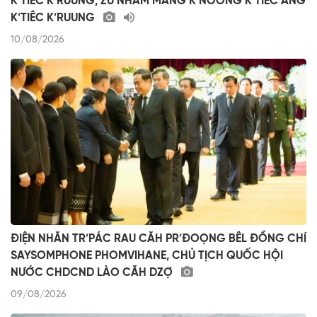
K’TIÊC K’RUUNG, ZƯ NHÂM MÂNG K’NOONG K’TIÊC ÂNG
K’TIÊC K’RUUNG
10/08/2026
ĐIỆN NHĂN TR’PÁC RAU CĂH PR’ĐOỌNG BÊL ĐỒNG CHÍ
SAYSOMPHONE PHOMVIHANE, CHỦ TỊCH QUỐC HỘI
NƯỚC CHDCND LÀO CĂH DZỢ
09/08/2026