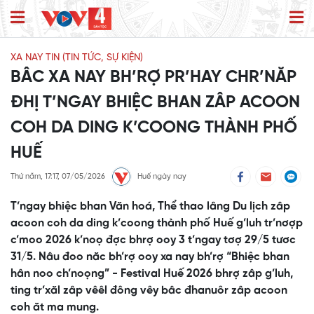
XA NAY TIN (TIN TỨC, SỰ KIỆN)
BÂC XA NAY BH’RỢ PR’HAY CHR’NĂP
ĐHỊ T’NGAY BHIỆC BHAN ZÂP ACOON
COH DA DING K’COONG THÀNH PHỐ
HUẾ
Thứ năm, 17:17, 07/05/2026
Huế ngày nay
T’ngay bhiệc bhan Văn hoá, Thể thao lâng Du lịch zâp
acoon coh da ding k’coong thành phố Huế g’luh tr’nơợp
c’moo 2026 k’noọ đợc bhrợ ooy 3 t’ngay tơợ 29/5 tươc
31/5. Nâu đoo năc bh’rợ ooy xa nay bh’rợ “Bhiệc bhan
hân noo ch’noọng” - Festival Huế 2026 bhrợ zâp g’luh,
ting tr’xăl zâp vêêl đông vêy bâc đhanuôr zâp acoon
coh ăt ma mung.