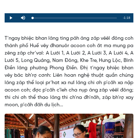
Remaining
-1:18
Loaded
:
Progress
:
Play
Mute
0%
0%
Time
T’ngay bhiệc bhan lâng ting pâh âng zâp vêêl đông coh
thành phố Huế vêy đhanuôr acoon coh ăt ma mung pa
zêng zâp chr’val: A Lưới 1, A Lưới 2, A Lưới 3, A Lưới 4, A
Lưới 5, Long Quảng, Nam Đông, Khe Tre, Hưng Lộc, Bình
Điền lâng phường Phong Điền. Đhị t’ngay bhiệc bhan
vêy bâc bh’rợ cơnh: Liên hoan nghệ thuật quần chúng
lâng zâp thể loại pr’hat xa nưl lâng chi ơh p’căh xa nập
acoon coh; đợc p’căh c’leh cha nụp âng zâp vêêl đông;
thi chi ơh thể thao lâng thi ch’na đh’năh, zâp bh’rợ xay
moon, p’căh đăh du lịch...