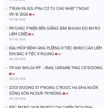
T'RUIH PA XƯL P'RA CƠ TU CHỦ NHẬT T'NGAY
09/8/2026
09/08/2026
PR’CHÂC P’NIÊN BẾN GIẰNG BĂR BHƯAH ĐỢ BH’RỢ
LIÊM CRÊÊ
09/08/2026
RÂU MÔP BÊNH ÂNG PLÊÊNG K’TIÊC BHRỢ CĂH LIÊM
ĐHỊ BÂC K’TIÊC K’RUUNG
08/08/2026
TR’VAY BHLƯA MỸ - IRAN, UKRAINE TING CR’ĐƠƠNG
08/08/2026
ZOOI ĐOỌNG 57 P’NONG C’ROOC HA ĐHA NUÔR
SÔNG KÔN PA DƯR TR’MÔNG
08/08/2026
BÂC BH’RỢ, HUN BH’RỢ COH CHIẾN DỊCH ĐHA