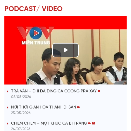
PODCAST/ VIDEO
P
l
VÀI PHÚT DÀNH CHO QUẢNG BÁ
a
TRÀ VÂN – ĐHỊ DA DING CA COONG PRÁ XAY
y
06/08/2026
V
NƠI THỜI GIAN HÓA THÀNH DI SẢN
25/05/2026
i
CHIÊM CHIÊM – MỘT KHÚC CA BI TRÁNG
24/07/2026