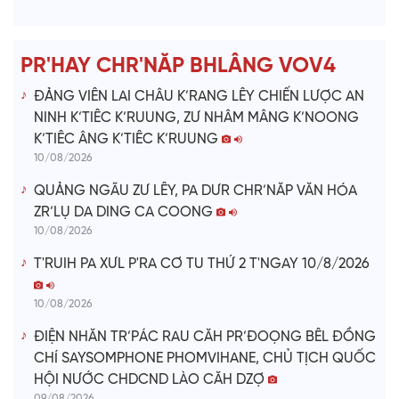
d
e
PR'HAY CHR'NĂP BHLÂNG VOV4
o
ĐẢNG VIÊN LAI CHÂU K’RANG LÊY CHIẾN LƯỢC AN
NINH K’TIÊC K’RUUNG, ZƯ NHÂM MÂNG K’NOONG
K’TIÊC ÂNG K’TIÊC K’RUUNG
10/08/2026
QUẢNG NGÃU ZƯ LÊY, PA DƯR CHR’NĂP VĂN HÓA
ZR’LỤ DA DING CA COONG
10/08/2026
T'RUIH PA XƯL P'RA CƠ TU THỨ 2 T'NGAY 10/8/2026
10/08/2026
ĐIỆN NHĂN TR’PÁC RAU CĂH PR’ĐOỌNG BÊL ĐỒNG
CHÍ SAYSOMPHONE PHOMVIHANE, CHỦ TỊCH QUỐC
HỘI NƯỚC CHDCND LÀO CĂH DZỢ
09/08/2026