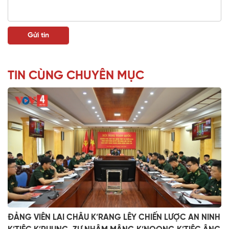
TIN CÙNG CHUYÊN MỤC
ĐẢNG VIÊN LAI CHÂU K’RANG LÊY CHIẾN LƯỢC AN NINH