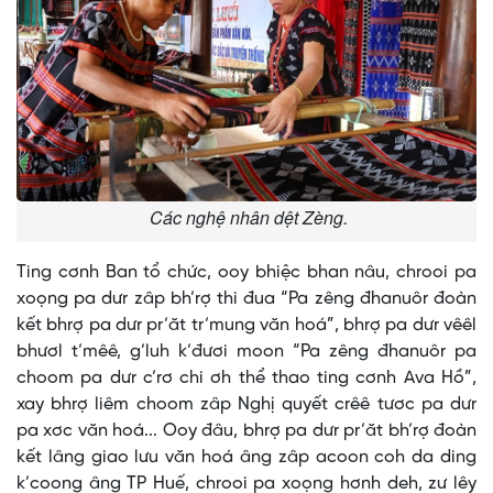
Các nghệ nhân dệt Zèng.
Ting cơnh Ban tổ chức, ooy bhiệc bhan nâu, chrooi pa
xoọng pa dưr zâp bh’rợ thi đua “Pa zêng đhanuôr đoàn
kết bhrợ pa dưr pr’ăt tr’mung văn hoá”, bhrợ pa dưr vêêl
bhươl t’mêê, g’luh k’đươi moon “Pa zêng đhanuôr pa
choom pa dưr c’rơ chi ơh thể thao ting cơnh Ava Hồ”,
xay bhrợ liêm choom zâp Nghị quyết crêê tươc pa dưr
pa xơc văn hoá... Ooy đâu, bhrợ pa dưr pr’ăt bh’rợ đoàn
kết lâng giao lưu văn hoá âng zâp acoon coh da ding
k’coong âng TP Huế, chrooi pa xoọng hơnh deh, zư lêy