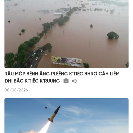
RÂU MÔP BÊNH ÂNG PLÊÊNG K’TIÊC BHRỢ CĂH LIÊM
ĐHỊ BÂC K’TIÊC K’RUUNG
08/08/2026