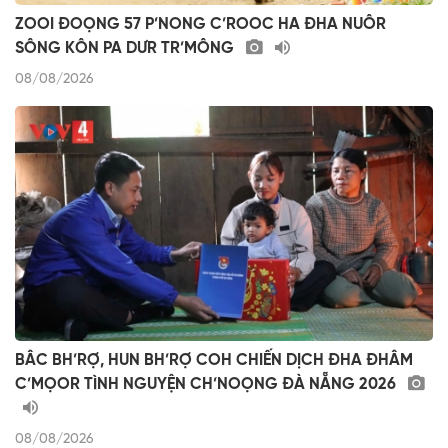
ZOOI ĐOỌNG 57 P’NONG C’ROOC HA ĐHA NUÔR
SÔNG KÔN PA DƯR TR’MÔNG
08/08/2026
BÂC BH’RỢ, HUN BH’RỢ COH CHIẾN DỊCH ĐHA ĐHÂM
C’MỌOR TÌNH NGUYỆN CH’NOỌNG ĐÀ NẴNG 2026
08/08/2026