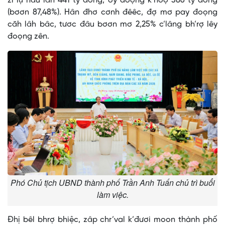
zr’lụ nâu lâh 441 tỷ đồng, ơy đoọng k’noọ 386 tỷ đồng
(bơơn 87,48%). Hân đhơ cơnh đêêc, đợ mơ pay đoọng
căh lâh bâc, tươc đâu bơơn mơ 2,25% c’lâng bh’rợ lêy
đoọng zên.
Phó Chủ tịch UBND thành phố Trần Anh Tuấn chủ trì buổi
làm việc.
Đhị bêl bhrợ bhiệc, zâp chr’val k’đươi moon thành phố