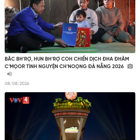
BÂC BH’RỢ, HUN BH’RỢ COH CHIẾN DỊCH ĐHA ĐHÂM
C’MỌOR TÌNH NGUYỆN CH’NOỌNG ĐÀ NẴNG 2026
08/08/2026