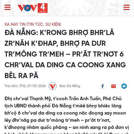
XA NAY TIN (TIN TỨC, SỰ KIỆN)
ĐÀ NẴNG: K’RONG BHRỢ BHR’LÂ
ZR’NĂH K’ĐHAP, BHRỢ PA DƯR
TR’MÔNG TR’MEH – PR’ĂT TR’NƠT 6
CHR’VAL DA DING CA COONG XANG
BÊL RA PĂ
Thứ năm, 17:16, 07/05/2026
Báo Đà Nẵng
Đhị chr’val Thạnh Mỹ, t’cooh Trần Anh Tuấn, Phó Chủ
tịch UBND thành phố Đà Nẵng t’mêê bhrợ bhiêc lâng
bh’cộ 6 chr’val da ding ca coong năc đoọng xay moon
lêy đhr’năg pa dưr tr’mông tr’meh – pr’ăt tr’nơt,
k’đhơợng nhâm quốc phòng – an ninh xang ra pă đơn vị