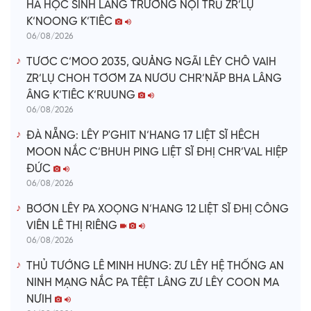
HA HỌC SINH LÂNG TRƯỜNG NỘI TRÚ ZR’LỤ
K’NOONG K’TIÊC
06/08/2026
TƯƠC C’MOO 2035, QUẢNG NGÃI LÊY CHÔ VAIH
ZR’LỤ CHOH TƠƠM ZA NƯƠU CHR’NĂP BHA LÂNG
ÂNG K’TIÊC K’RUUNG
06/08/2026
ĐÀ NẴNG: LÊY P'GHIT N’HANG 17 LIỆT SĨ HÊCH
MOON NẮC C’BHUH PING LIỆT SĨ ĐHỊ CHR’VAL HIỆP
ĐỨC
06/08/2026
BƠƠN LÊY PA XOỌNG N’HANG 12 LIỆT SĨ ĐHỊ CÔNG
VIÊN LÊ THỊ RIÊNG
06/08/2026
THỦ TƯỚNG LÊ MINH HƯNG: ZƯ LÊY HỆ THỐNG AN
NINH MẠNG NẮC PA TÊỆT LÂNG ZƯ LÊY COON MA
NƯIH