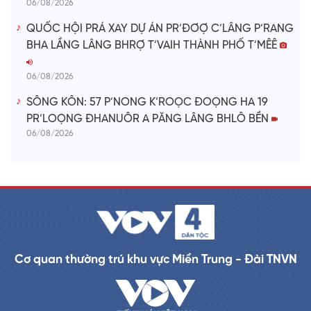
06/08/2026
QUỐC HỘI PRÁ XAY DỰ ÁN PR’ĐƠỢ C’LÂNG P’RANG
BHA LẦNG LÂNG BHRỢ T’VAIH THÀNH PHỐ T’MÊÊ
06/08/2026
SÔNG KÔN: 57 P’NONG K’ROỌC ĐOỌNG HA 19
PR’LOỌNG ĐHANUÔR A PĂNG LÂNG BHLÔ BỀN
06/08/2026
Cơ quan thường trú khu vực Miền Trung - Đài TNVN