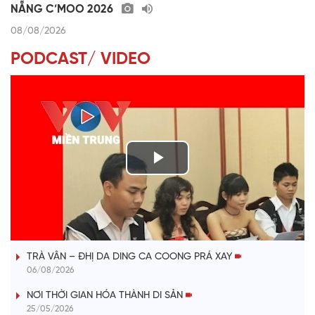
NẴNG C’MOO 2026
08/08/2026
PODCAST/ VIDEO
P
l
VÀI PHÚT DÀNH CHO QUẢNG BÁ
a
TRÀ VÂN – ĐHỊ DA DING CA COONG PRÁ XAY
y
06/08/2026
V
NƠI THỜI GIAN HÓA THÀNH DI SẢN
25/05/2026