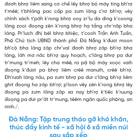
đơơh bhrợ liêm xang cơ chế lêy bhrợ bộ máy ting bh’rợ
t’mêê; t’bhlâng pac cấp pa zưm lâng c’rơ bh’rợ; vêy
chính sách t’pâh k’rong bhrợ ooy zr’lụ da ding k’coong
lâng zooi đoọng zên k’rong bhrợ hạ tầng chr’năp bha
lâng. Pr’lưch đhị bêl bhrợ bhiệc, t’cooh Trần Anh Tuấn,
Phó Chủ tịch UBND thành phố Đà Nẵng k’đươi moon
bh’cộ bha lâng zâp chr’val đơơh bhrợ zâp bh’rợ bha
lâng, lâh mơ năc bh’rợ quy hoạch, c’lâng bhrợ pa dưr
tr’mung tr’meh; lêy cha mêê, ra pặ bộ máy xoọc vaih
đoọng k’đươi pa bhrợ liêm crêê manưih, crêê bh’rợ.
Đh’rưah lâng nâu, pa zưm bhrợ pa dưr c’lâng bh’rợ liêm
ghit đoọng ha zâp bh’rợ; p’loon vêy zên k’rong bhrợ lêy
đoọng pa zưm lâng zâp xa nay bh’rợ k’tiêc k’ruung
đoọng pa dưr pr’ăt tr’mung, têêm ngăn quốc phòng, an
ninh./.
Đà Nẵng: Tập trung tháo gỡ khó khăn,
thúc đẩy kinh tế - xã hội 6 xã miền núi
sau sắp xếp