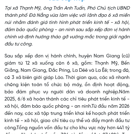
Tại xã Thạnh Mỹ, ông Trần Anh Tuấn, Phó Chủ tịch UBND
thành phố Đà Nẵng vừa làm việc với lãnh đạo 6 xã miền
núi nhằm đánh giá tình hình phát triển kinh tế - xã hội,
đảm bảo quốc phòng - an ninh sau sắp xếp đơn vị hành
chính và định hướng tháo gỡ vướng mắc trong giải ngân
đầu tư công.
Sau sắp xếp đơn vị hành chính, huyện Nam Giang (cũ)
giảm từ 12 xã xuống còn 6 xã, gồm: Thạnh Mỹ, Bến
Giằng, Nam Giang, Đắc Pring, La Dêê và La Êê; trong đó,
có 3 xã biên giới giáp Lào. Thời gian qua, các xã nhanh
chóng kiện toàn tổ chức bộ máy, ổn định hoạt động,
bảo đảm phục vụ người dân và doanh nghiệp.Năm
2025, 6/6 xã hoàn thành các chỉ tiêu phát triển kinh tế -
xã hội, đảm bảo quốc phòng - an ninh.Từ đầu năm 2026
đến nay, các xã tập trung triển khai kế hoạch phát triển
kinh tế - xã hội, giao chỉ tiêu cụ thể và đẩy mạnh đầu tư
công.Tổng nguồn vốn đầu tư cho khu vực này hơn 441 tỷ