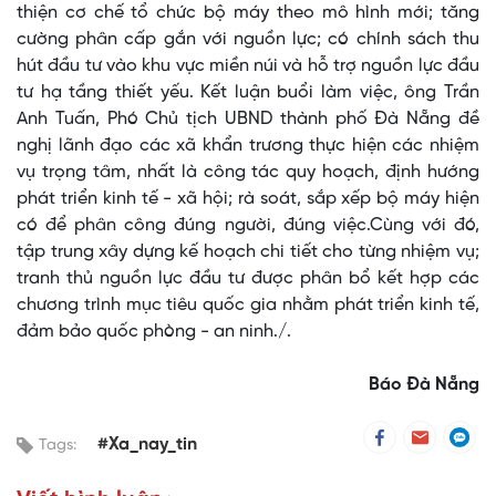
thiện cơ chế tổ chức bộ máy theo mô hình mới; tăng
cường phân cấp gắn với nguồn lực; có chính sách thu
hút đầu tư vào khu vực miền núi và hỗ trợ nguồn lực đầu
tư hạ tầng thiết yếu. Kết luận buổi làm việc, ông Trần
Anh Tuấn, Phó Chủ tịch UBND thành phố Đà Nẵng đề
nghị lãnh đạo các xã khẩn trương thực hiện các nhiệm
vụ trọng tâm, nhất là công tác quy hoạch, định hướng
phát triển kinh tế - xã hội; rà soát, sắp xếp bộ máy hiện
có để phân công đúng người, đúng việc.Cùng với đó,
tập trung xây dựng kế hoạch chi tiết cho từng nhiệm vụ;
tranh thủ nguồn lực đầu tư được phân bổ kết hợp các
chương trình mục tiêu quốc gia nhằm phát triển kinh tế,
đảm bảo quốc phòng - an ninh./.
Báo Đà Nẵng
#Xa_nay_tin
Tags: