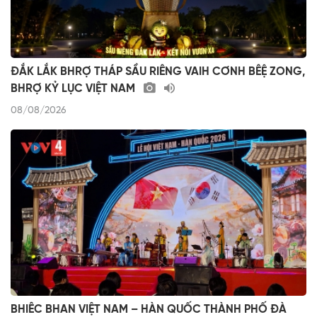
ĐẮK LẮK BHRỢ THÁP SẦU RIÊNG VAIH CƠNH BÊỆ ZONG,
BHRỢ KỶ LỤC VIỆT NAM
08/08/2026
BHIÊC BHAN VIỆT NAM – HÀN QUỐC THÀNH PHỐ ĐÀ