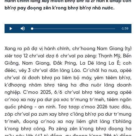
hành chính lâng xay moon bhrợ bhr’lâ zr’năh k’đhap coh
bh’rợ pay đoọng zên k’rong bhrợ bh’rợ nhà nước.
Remaining
-1:59
Loaded
:
Progress
:
Play
Mute
0%
0%
Time
Xang ra pă đợ vị hành chính, chr’hoong Nam Giang (ty)
xiêr tơợ 12 chr’val dzợ 6 chr’val pa zêng: Thạnh Mỹ, Bến
Giằng, Nam Giang, Đắk Pring, La Dê lâng La Ê; coh
đêêc, vêy 3 chr’val đăn lâng Lào. Cr’chăl ha nua, apêê
chr’val âi đơơh bhrợ pa liêm bộ máy, yêm têêm bh’rợ,
k’đhơợng nhâm bhrợ têng ha đha nuôr lâng doanh
nghiệp. C’moo 2025, 6/6 chr’val bhrợ têng xang apêê
cr’noọ xa nay pa dưr pa xơc tr’mung tr’meh, têêm ngăn
quốc phòng - an ninh. Tơợ tơợp c’moo 2026 tươc đâu,
zâp chr’val pa zưm xay bhrợ c’lâng bh’rợ pa dưr tr’mung
tr’meh, đoọng cr’noọ xa nay liêm ghit lâng t’bhlâng
k’rong bhrợ công. Pa zêng zên k’rong bhrợ đoọng ha