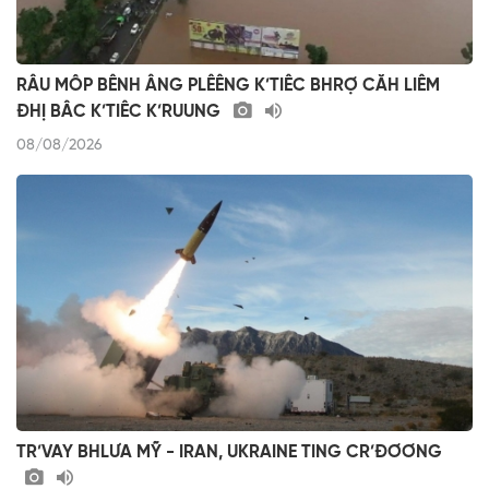
RÂU MÔP BÊNH ÂNG PLÊÊNG K’TIÊC BHRỢ CĂH LIÊM
ĐHỊ BÂC K’TIÊC K’RUUNG
08/08/2026
TR’VAY BHLƯA MỸ - IRAN, UKRAINE TING CR’ĐƠƠNG