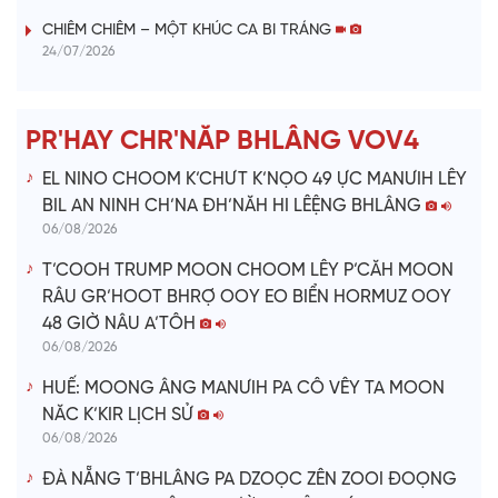
i
CHIÊM CHIÊM – MỘT KHÚC CA BI TRÁNG
24/07/2026
d
e
PR'HAY CHR'NĂP BHLÂNG VOV4
o
EL NINO CHOOM K’CHƯT K’NỌO 49 ỰC MANƯIH LÊY
BIL AN NINH CH’NA ĐH’NĂH HI LÊỆNG BHLÂNG
06/08/2026
T’COOH TRUMP MOON CHOOM LÊY P’CĂH MOON
RÂU GR’HOOT BHRỢ OOY EO BIỂN HORMUZ OOY
48 GIỜ NÂU A’TÔH
06/08/2026
HUẾ: MOONG ÂNG MANƯIH PA CÔ VÊY TA MOON
NĂC K’KIR LỊCH SỬ
06/08/2026
ĐÀ NẴNG T’BHLÂNG PA DZOỌC ZÊN ZOOI ĐOỌNG