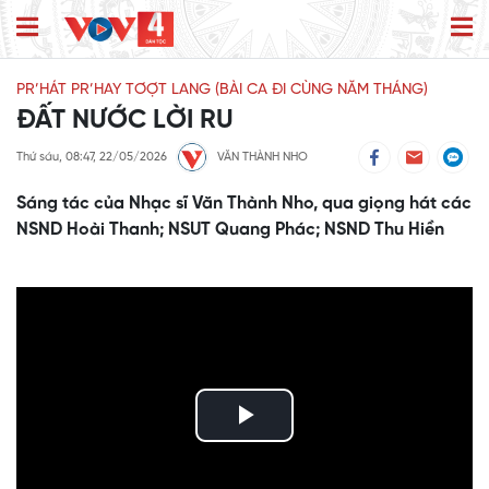
PR’HÁT PR’HAY TƠỢT LANG (BÀI CA ĐI CÙNG NĂM THÁNG)
ĐẤT NƯỚC LỜI RU
Thứ sáu, 08:47, 22/05/2026
VĂN THÀNH NHO
Sáng tác của Nhạc sĩ Văn Thành Nho, qua giọng hát các
NSND Hoài Thanh; NSUT Quang Phác; NSND Thu Hiền
Play