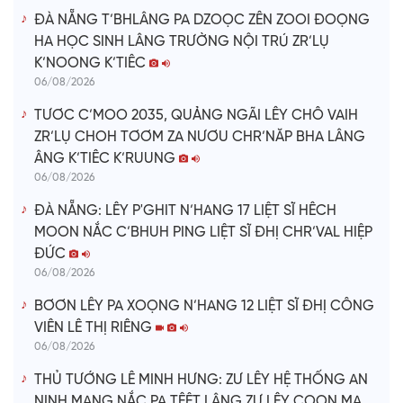
ĐÀ NẴNG T’BHLÂNG PA DZOỌC ZÊN ZOOI ĐOỌNG
HA HỌC SINH LÂNG TRƯỜNG NỘI TRÚ ZR’LỤ
K’NOONG K’TIÊC
06/08/2026
TƯƠC C’MOO 2035, QUẢNG NGÃI LÊY CHÔ VAIH
ZR’LỤ CHOH TƠƠM ZA NƯƠU CHR’NĂP BHA LÂNG
ÂNG K’TIÊC K’RUUNG
06/08/2026
ĐÀ NẴNG: LÊY P'GHIT N’HANG 17 LIỆT SĨ HÊCH
MOON NẮC C’BHUH PING LIỆT SĨ ĐHỊ CHR’VAL HIỆP
ĐỨC
06/08/2026
BƠƠN LÊY PA XOỌNG N’HANG 12 LIỆT SĨ ĐHỊ CÔNG
VIÊN LÊ THỊ RIÊNG
06/08/2026
THỦ TƯỚNG LÊ MINH HƯNG: ZƯ LÊY HỆ THỐNG AN
NINH MẠNG NẮC PA TÊỆT LÂNG ZƯ LÊY COON MA