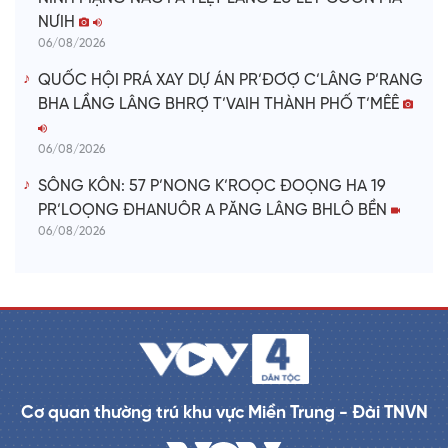
NƯIH
06/08/2026
QUỐC HỘI PRÁ XAY DỰ ÁN PR’ĐƠỢ C’LÂNG P’RANG
BHA LẦNG LÂNG BHRỢ T’VAIH THÀNH PHỐ T’MÊÊ
06/08/2026
SÔNG KÔN: 57 P’NONG K’ROỌC ĐOỌNG HA 19
PR’LOỌNG ĐHANUÔR A PĂNG LÂNG BHLÔ BỀN
06/08/2026
Cơ quan thường trú khu vực Miền Trung - Đài TNVN