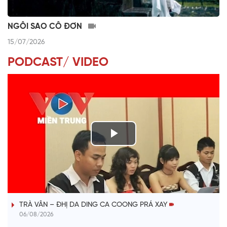
NGÔI SAO CÔ ĐƠN
15/07/2026
PODCAST/ VIDEO
P
l
VÀI PHÚT DÀNH CHO QUẢNG BÁ
a
TRÀ VÂN – ĐHỊ DA DING CA COONG PRÁ XAY
y
06/08/2026