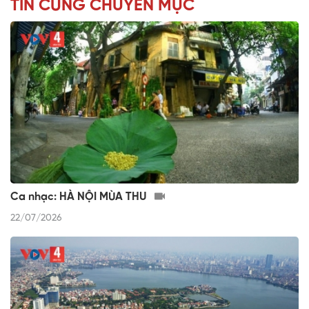
TIN CÙNG CHUYÊN MỤC
Ca nhạc: HÀ NỘI MÙA THU
22/07/2026