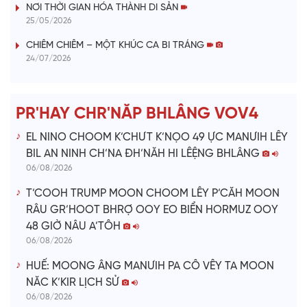
V
NƠI THỜI GIAN HÓA THÀNH DI SẢN
25/05/2026
i
CHIÊM CHIÊM – MỘT KHÚC CA BI TRÁNG
24/07/2026
d
e
PR'HAY CHR'NĂP BHLÂNG VOV4
o
EL NINO CHOOM K’CHƯT K’NỌO 49 ỰC MANƯIH LÊY
BIL AN NINH CH’NA ĐH’NĂH HI LÊỆNG BHLÂNG
06/08/2026
T’COOH TRUMP MOON CHOOM LÊY P’CĂH MOON
RÂU GR’HOOT BHRỢ OOY EO BIỂN HORMUZ OOY
48 GIỜ NÂU A’TÔH
06/08/2026
HUẾ: MOONG ÂNG MANƯIH PA CÔ VÊY TA MOON
NĂC K’KIR LỊCH SỬ
06/08/2026