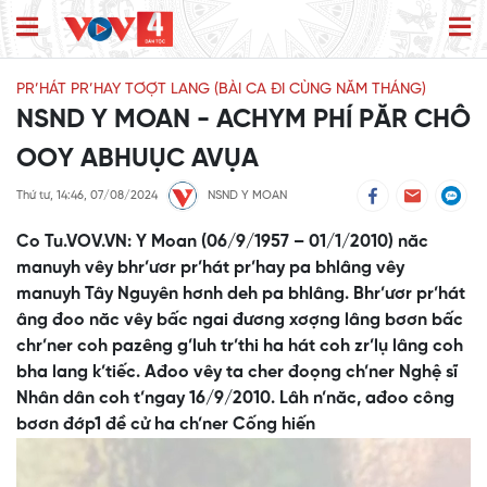
PR’HÁT PR’HAY TƠỢT LANG (BÀI CA ĐI CÙNG NĂM THÁNG)
NSND Y MOAN - ACHYM PHÍ PĂR CHÔ
OOY ABHUỤC AVỤA
Thứ tư, 14:46, 07/08/2024
NSND Y MOAN
Co Tu.VOV.VN: Y Moan (06/9/1957 – 01/1/2010) năc
manuyh vêy bhr’ươr pr’hát pr’hay pa bhlâng vêy
manuyh Tây Nguyên hơnh deh pa bhlâng. Bhr’ươr pr’hát
âng đoo năc vêy bấc ngai đương xơợng lâng bơơn bấc
chr’ner coh pazêng g’luh tr’thi ha hát coh zr’lụ lâng coh
bha lang k’tiếc. Ađoo vêy ta cher đoọng ch’ner Nghệ sĩ
Nhân dân coh t’ngay 16/9/2010. Lâh n’năc, ađoo công
bơơn đớp1 đề cử ha ch’ner Cống hiến