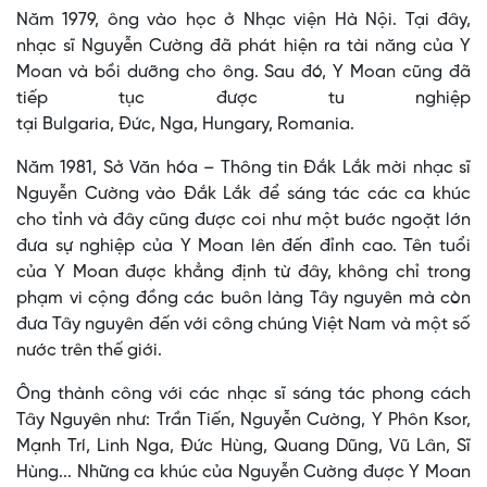
Năm 1979, ông vào học ở Nhạc viện Hà Nội. Tại đây,
nhạc sĩ Nguyễn Cường đã phát hiện ra tài năng của Y
Moan và bồi dưỡng cho ông. Sau đó, Y Moan cũng đã
tiếp tục được tu nghiệp
tại Bulgaria, Đức, Nga, Hungary, Romania.
Năm 1981, Sở Văn hóa – Thông tin Đắk Lắk mời nhạc sĩ
Nguyễn Cường vào Đắk Lắk để sáng tác các ca khúc
cho tỉnh và đây cũng được coi như một bước ngoặt lớn
đưa sự nghiệp của Y Moan lên đến đỉnh cao. Tên tuổi
của Y Moan được khẳng định từ đây, không chỉ trong
phạm vi cộng đồng các buôn làng Tây nguyên mà còn
đưa Tây nguyên đến với công chúng Việt Nam và một số
nước trên thế giới.
Ông thành công với các nhạc sĩ sáng tác phong cách
Tây Nguyên như: Trần Tiến, Nguyễn Cường, Y Phôn Ksor,
Mạnh Trí, Linh Nga, Đức Hùng, Quang Dũng, Vũ Lân, Sĩ
Hùng... Những ca khúc của Nguyễn Cường được Y Moan