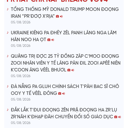
o
TỔNG THỐNG MỸ DONALD TRUMP MOON ĐOỌNG
IRAN “PR’ĐƠỢ X’RỊA”
05/08/2026
UKRAINE KIÊNG PA ĐHÊY ZÊL PANH LÂNG NGA LĂM
HÂN NOO HA ỌT
05/08/2026
QUẢNG TRỊ ĐỢC 25 TỶ ĐỒNG ZÂP C’MOO ĐOỌNG
ZOOI NHÂN VIÊN Y TẾ LÂNG PÂN ĐIL ZOOI APÊÊ NIÊN
K’COON ÂNG VÊÊL BHƯƠL
05/08/2026
ĐÀ NẴNG PA GLUH CHÍNH SÁCH T’PÂH BAC SĨ CHÔ
OOY Y TẾ VÊÊL ĐÔNG
05/08/2026
ĐẮK LẮK T’ĐUI ĐOỌNG ZÊN PRẶ ĐOỌNG HA ZR’LỤ
ZR’NĂH K’ĐHẠP ĐĂH CHUYỂN ĐỔI SỐ GIÁO DỤC
05/08/2026