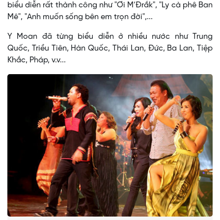
biểu diễn rất thành công như "Ơi M’Đrắk", "Ly cà phê Ban
Mê", "Anh muốn sống bên em trọn đời",...
Y Moan đã từng biểu diễn ở nhiều nước như Trung
Quốc, Triều Tiên, Hàn Quốc, Thái Lan, Đức, Ba Lan, Tiệp
Khắc, Pháp, v.v...