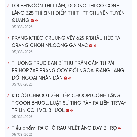
LƠI BH’NƠƠN THI L’LĂM, ĐOỌNG THI CỚ CƠNH
LÂNG 328 THÍ SINH ĐIỂM THI THPT CHUYÊN TUYÊN
QUANG
05/08/2026
PRANG K’TIẾC K’RUUNG VÊY 625 R’BHẦU HÉC TA
CRÂNG CHOH N’LOONG GA MĂC
05/08/2026
THƯỜNG TRỰC BAN BÍ THƯ TRẦN CẨM TÚ PÂH
PR’HỌP ZÂP PRANG OOY ĐỐI NGOẠI ĐẢNG LÂNG
ĐỐI NGOẠI NHÂN DÂN
05/08/2026
K’ĐƯƠI CHROOT ZÊN LIÊM CHOOM CƠNH LÂNG
T’COOH BHƯƠL, LUẬT SƯ TING PÂH PA LIÊM TR’VAY
TR’LIN COH VEL BHƯƠL
05/08/2026
Tiểu phẩm: PA CHÔ RAU N’LẾT ÂNG ĐAY BHRỢ
05/08/2026