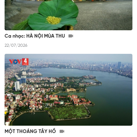
Ca nhạc: HÀ NỘI MÙA THU
22/07/2026
MỘT THOÁNG TÂY HỒ