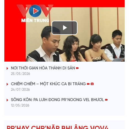
P
l
VÀI PHÚT DÀNH CHO QUẢNG BÁ
a
NƠI THỜI GIAN HÓA THÀNH DI SẢN
y
25/05/2026
V
CHIÊM CHIÊM – MỘT KHÚC CA BI TRÁNG
24/07/2026
i
SÔNG KÔN: PA LƯIH ĐONG PR’NOONG VEL BHƯƠL
12/05/2026
d
e
PR'HAY CHR'NĂP BHLÂNG VOV4