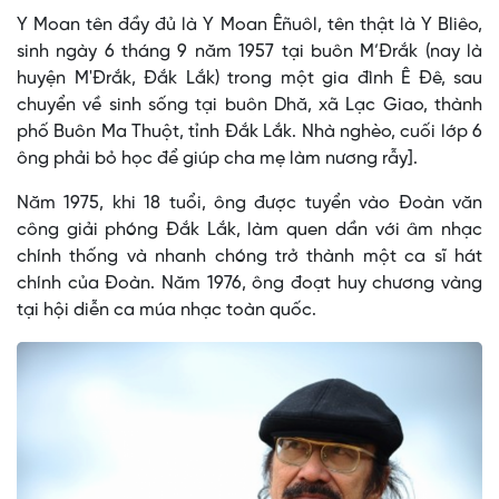
Y Moan tên đầy đủ là Y Moan Êñuôl, tên thật là Y Bliêo,
sinh ngày 6 tháng 9 năm 1957 tại buôn M’Đrắk (nay là
huyện M'Đrắk, Đắk Lắk) trong một gia đình Ê Đê, sau
chuyển về sinh sống tại buôn Dhă, xã Lạc Giao, thành
phố Buôn Ma Thuột, tỉnh Đắk Lắk. Nhà nghèo, cuối lớp 6
ông phải bỏ học để giúp cha mẹ làm nương rẫy].
Năm 1975, khi 18 tuổi, ông được tuyển vào Đoàn văn
công giải phóng Đắk Lắk, làm quen dần với âm nhạc
chính thống và nhanh chóng trở thành một ca sĩ hát
chính của Đoàn. Năm 1976, ông đoạt huy chương vàng
tại hội diễn ca múa nhạc toàn quốc.