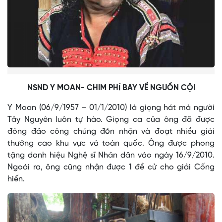
NSND Y MOAN- CHIM PHÍ BAY VỀ NGUỒN CỘI
Y Moan (06/9/1957 – 01/1/2010) là giọng hát mà người
Tây Nguyên luôn tự hào. Giọng ca của ông đã được
đông đảo công chúng đón nhận và đoạt nhiều giải
thưởng cao khu vực và toàn quốc. Ông được phong
tặng danh hiệu Nghệ sĩ Nhân dân vào ngày 16/9/2010.
Ngoài ra, ông cũng nhận được 1 đề cử cho giải Cống
hiến.