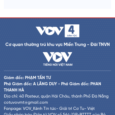
Cơ quan thường trú khu vực Miền Trung - Đài TNVN
Giám đốc: PHẠM TẤN TƯ
Phó Giám đốc: A LĂNG DUY - Phó Giám đốc: PHAN
THANH HÀ
Địa chỉ: 40 Pasteur, quận Hải Châu, thành Phố Đà Nẵng
cotuvovmt@gmail.com
Fanpage: VOV_Kênh Tin tức- Giải trí Cơ Tu- Việt
Giấy phép báo Điện tử VOV số 564/GP-BTTTT của Bộ